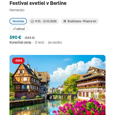
Festival svetiel v Berlíne
Nemecko
Novinka
9.10. - 12.10.2026
Bratislava - Priamy let
+7 výhod
590 €
843 €
Konečná cena
3 nocí
za osobu
-218 €