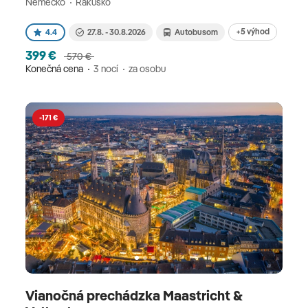
Nemecko
Rakúsko
+5 výhod
4.4
27.8. - 30.8.2026
Autobusom
399 €
570 €
Konečná cena
3 nocí
za osobu
-171 €
Vianočná prechádzka Maastricht &