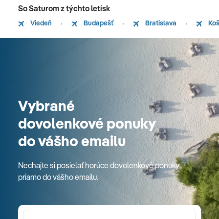
So Saturom z týchto letísk
Viedeň
Budapešť
Bratislava
Koš
Vybrané
dovolenkové ponuky
do vášho emailu
Nechajte si posielať horúce dovolenkové ponuky
priamo do vášho emailu.