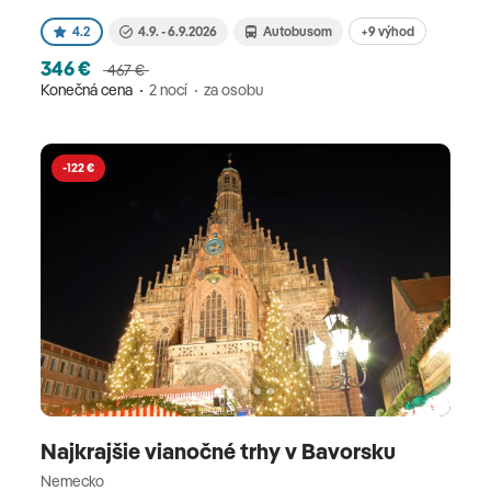
+9 výhod
4.2
4.9. - 6.9.2026
Autobusom
346 €
467 €
Konečná cena
2 nocí
za osobu
-122 €
Najkrajšie vianočné trhy v Bavorsku
Nemecko