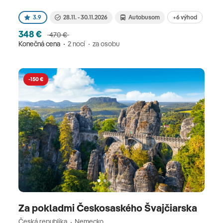
+6 výhod
3.9
28.11. - 30.11.2026
Autobusom
348 €
470 €
Konečná cena
2 nocí
za osobu
-150 €
Za pokladmi Českosaského Švajčiarska
Česká republika
Nemecko