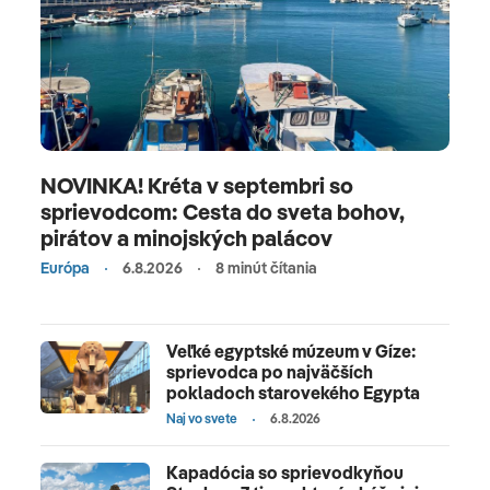
NOVINKA! Kréta v septembri so
sprievodcom: Cesta do sveta bohov,
pirátov a minojských palácov
Európa
6.8.2026
8 minút čítania
Veľké egyptské múzeum v Gíze:
sprievodca po najväčších
pokladoch starovekého Egypta
Naj vo svete
6.8.2026
Kapadócia so sprievodkyňou