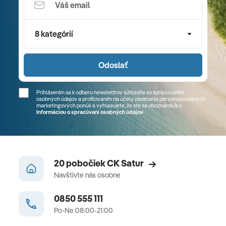
8 kategórií
Odoslať
Prihlásením sa k odberu newslettrov súhlasíte so spracúvaním
osobných údajov a profilovaním na účely zasielania personalizovaných
marketingových ponúk a vyhlasujete, že ste sa
oboznámil/a
s
Informáciou o spracúvaní osobných údajov
.
20 pobočiek CK Satur
Navštívte nás osobne
0850 555 111
Po-Ne 08:00-21:00