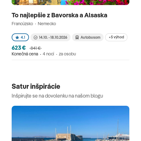
To najlepšie z Bavorska a Alsaska
Francúzsko
Nemecko
+5 výhod
4.1
14.10. - 18.10.2026
Autobusom
623 €
841 €
Konečná cena
4 nocí
za osobu
Satur inšpirácie
Inšpirujte se na dovolenku na našom blogu