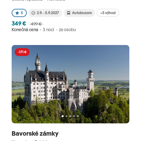
+5 výhod
5
2.9. - 5.9.2027
Autobusom
349 €
499 €
Konečná cena
3 nocí
za osobu
-171 €
Bavorské zámky