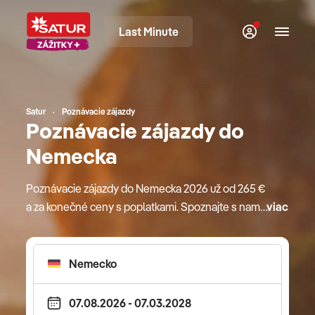
Last Minute
Satur
Poznávacie zájazdy
Poznávacie zájazdy do
Nemecka
Poznávacie zájazdy do Nemecka 2026 už od 265 €
a za konečné ceny s poplatkami. Spoznajte s nami
viac
krajinu plnú nádherných miest, romantických
zámkov, historických pamiatok či malebných
parkov a záhrad. Navyše, naši obľúbení a kvalitní
sprievodcovia vám ukážu krásy Nemecka z úplne
iného uhla pohľadu. Čo všetko zažijete? Legoland