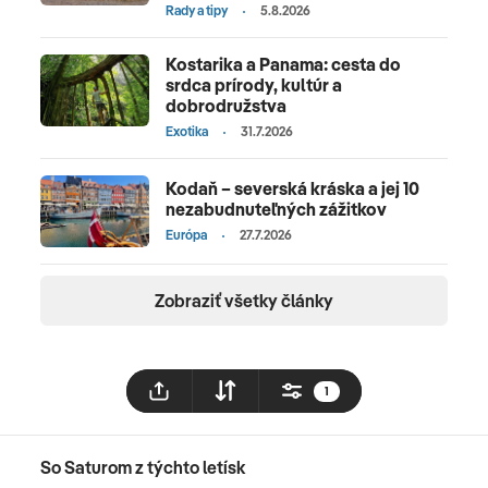
Rady a tipy
5.8.2026
Kostarika a Panama: cesta do
srdca prírody, kultúr a
dobrodružstva
Exotika
31.7.2026
Kodaň – severská kráska a jej 10
nezabudnuteľných zážitkov
Európa
27.7.2026
Zobraziť všetky články
1
So Saturom z týchto letísk