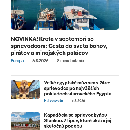
NOVINKA! Kréta v septembri so
sprievodcom: Cesta do sveta bohov,
pirátov a minojských palácov
Európa
6.8.2026
8 minút čítania
Veľké egyptské múzeum v Gíze:
sprievodca po najväčších
pokladoch starovekého Egypta
Naj vo svete
6.8.2026
Kapadócia so sprievodkyňou
Stankou: 7 tipov, ktoré ukážu jej
skutočnú podobu