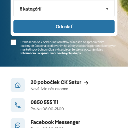
8 kategórií
Odoslať
Prihlásením sa k odberu newslettrov súhlasíte so spracúvaním
osobných údajov a profilovaním na účely zasielania personalizovaných
marketingových ponúk a vyhlasujete, že ste sa
oboznámil/a
s
Informáciou o spracúvaní osobných údajov
.
20 pobočiek CK Satur
Navštívte nás osobne
0850 555 111
Po-Ne 08:00-21:00
Facebook Messenger