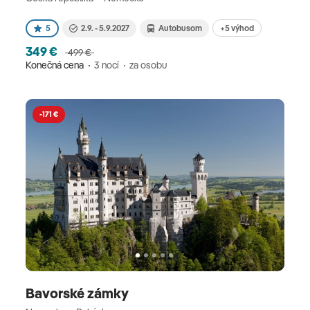
+5 výhod
5
2.9. - 5.9.2027
Autobusom
349 €
499 €
Konečná cena
3 nocí
za osobu
-171 €
Bavorské zámky