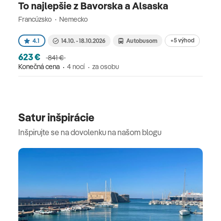
To najlepšie z Bavorska a Alsaska
Francúzsko
Nemecko
+5 výhod
4.1
14.10. - 18.10.2026
Autobusom
623 €
841 €
Konečná cena
4 nocí
za osobu
Satur inšpirácie
Inšpirujte se na dovolenku na našom blogu