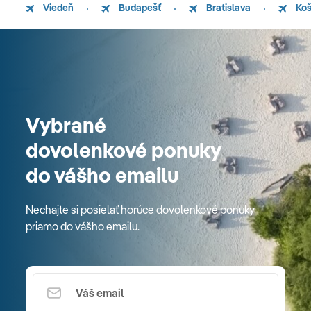
Viedeň
Budapešť
Bratislava
Koš
Vybrané
dovolenkové ponuky
do vášho emailu
Nechajte si posielať horúce dovolenkové ponuky
priamo do vášho emailu.