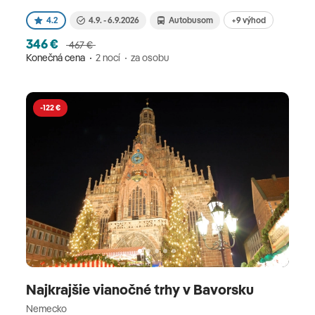
+9 výhod
4.2
4.9. - 6.9.2026
Autobusom
346 €
467 €
Konečná cena
2 nocí
za osobu
-122 €
Najkrajšie vianočné trhy v Bavorsku
Nemecko