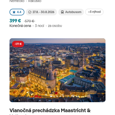
Nemecko
Rakúsko
+5 výhod
4.4
27.8. - 30.8.2026
Autobusom
399 €
570 €
Konečná cena
3 nocí
za osobu
-171 €
Vianočná prechádzka Maastricht &