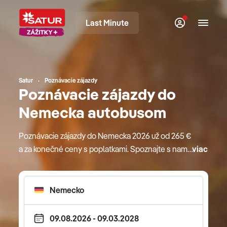
Last Minute
Satur
Poznávacie zájazdy
Poznávacie zájazdy do
Nemecka autobusom
Poznávacie zájazdy do Nemecka 2026 už od 265 €
a za konečné ceny s poplatkami. Spoznajte s nami
viac
krajinu plnú nádherných miest, romantických
zámkov, historických pamiatok či malebných
parkov a záhrad. Navyše, naši obľúbení a kvalitní
sprievodcovia vám ukážu krásy Nemecka z úplne
iného uhla pohľadu. Čo všetko zažijete? Legoland