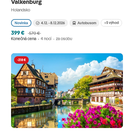
Valkenburg
Holandsko
+5 výhod
Novinka
4.12. - 8.12.2026
Autobusom
399 €
570 €
Konečná cena
4 nocí
za osobu
-218 €