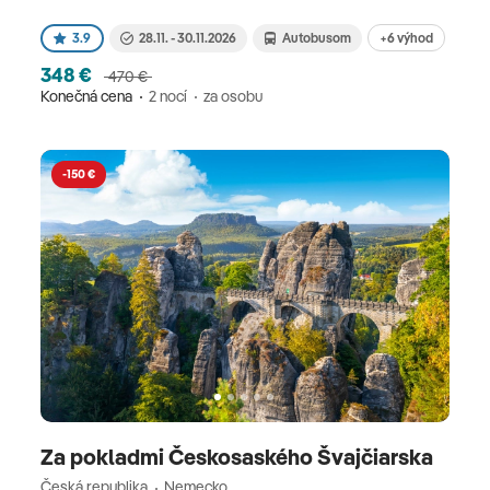
+6 výhod
3.9
28.11. - 30.11.2026
Autobusom
348 €
470 €
Konečná cena
2 nocí
za osobu
-150 €
Za pokladmi Českosaského Švajčiarska
Česká republika
Nemecko