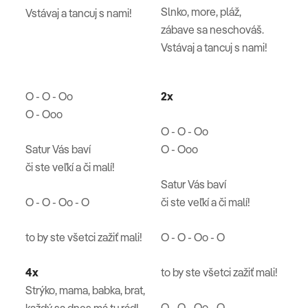
Slnko, more, pláž,
Vstávaj a tancuj s nami!
zábave sa neschováš.
Vstávaj a tancuj s nami!
O - O - Oo
2x
O - Ooo
O - O - Oo
Satur Vás baví
O - Ooo
či ste veľkí a či malí!
Satur Vás baví
O - O - Oo - O
či ste veľkí a či malí!
to by ste všetci zažiť mali!
O - O - Oo - O
4x
to by ste všetci zažiť mali!
Strýko, mama, babka, brat,
O - O - Oo - O
každý sa dnes má tu rád!