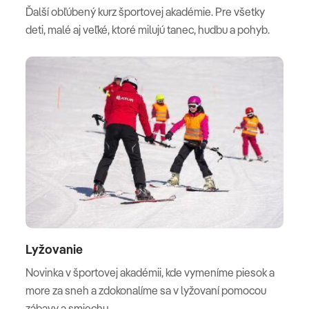
Ďalší obľúbený kurz športovej akadémie. Pre všetky
deti, malé aj veľké, ktoré milujú tanec, hudbu a pohyb.
Lyžovanie
Novinka v športovej akadémii, kde vymeníme piesok a
more za sneh a zdokonalíme sa v lyžovaní pomocou
zábavy a smiechu.