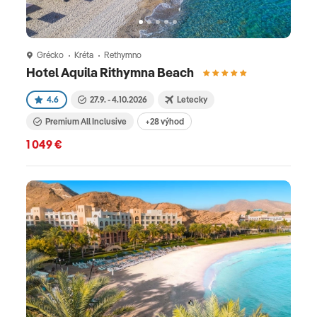
Grécko
Kréta
Rethymno
Hotel Aquila Rithymna Beach
4.6
27.9. - 4.10.2026
Letecky
Premium All Inclusive
+28 výhod
1 049 €