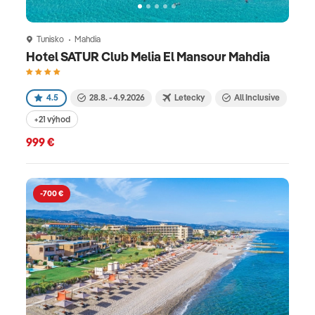
Tunisko
Mahdia
Hotel SATUR Club Melia El Mansour Mahdia
4.5
28.8. - 4.9.2026
Letecky
All Inclusive
+21 výhod
999 €
-700 €