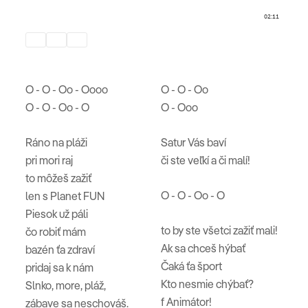
O - O - Oo - Oooo
O - O - Oo
O - O - Oo - O
O - Ooo
Ráno na pláži
Satur Vás baví
pri mori raj
či ste veľkí a či malí!
to môžeš zažiť
O - O - Oo - O
len s Planet FUN
Piesok už páli
to by ste všetci zažiť mali!
čo robiť mám
Ak sa chceš hýbať
bazén ťa zdraví
Čaká ťa šport
pridaj sa k nám
Kto nesmie chýbať?
Slnko, more, pláž,
f Animátor!
zábave sa neschováš.