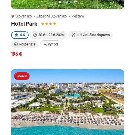
Slovensko
Západné Slovensko
Piešťany
Hotel Park
4.6
20.8. - 22.8.2026
Individuálna doprava
Polpenzia
+6 výhod
196 €
-666 €