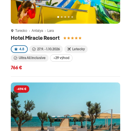
Turecko
Antalya
Lara
Hotel Miracle Resort
4.8
27.9. - 1.10.2026
Letecky
Ultra All Inclusive
+29 výhod
766 €
-494 €