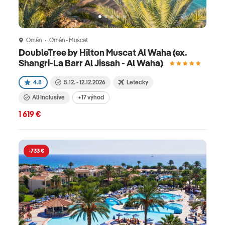
Omán
Omán - Muscat
DoubleTree by Hilton Muscat Al Waha (ex.
Shangri-La Barr Al Jissah - Al Waha)
4.8
5.12. - 12.12.2026
Letecky
All Inclusive
+17 výhod
1 619 €
-733 €