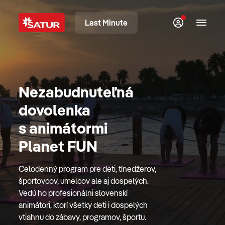
Last Minute
Nezabudnuteľná
dovolenka
s animátormi
Planet FUN
Celodenný program pre deti, tínedžerov,
športovcov, umelcov ale aj dospelých.
Vedú ho profesionálni slovenskí
animátori, ktorí všetky deti i dospelých
vtiahnu do zábavy, programov, športu.