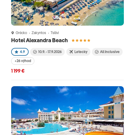
Grécko
Zakyntos
Tsilivi
Hotel Alexandra Beach
4.9
10.9. - 17.9.2026
Letecky
All Inclusive
+26 výhod
1 199 €