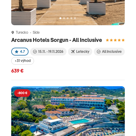
Turecko
Side
Arcanus Hotels Sorgun - All Inclusive
4.7
15.11. - 19.11.2026
Letecky
All Inclusive
+31 výhod
639 €
-800 €