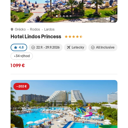
Grécko
Rodos
Lardos
Hotel Lindos Princess
4.8
22.9. - 29.9.2026
Letecky
All Inclusive
+34 výhod
1 099 €
--202 €