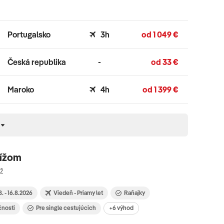
Portugalsko
3h
od 1 049 €
Česká republika
-
od 33 €
Maroko
4h
od 1 399 €
rížom
íž
8. - 16.8.2026
Viedeň - Priamy let
Raňajky
čnosti
Pre single cestujúcich
+6 výhod