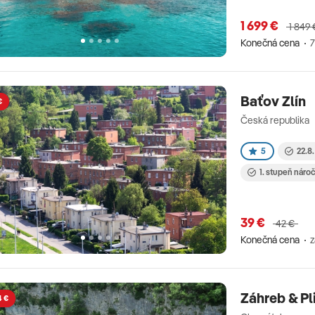
1 699 €
1 849 
Konečná cena
7
Baťov Zlín
€
Česká republika
5
22.8.
1. stupeň náro
39 €
42 €
Konečná cena
Záhreb & Pl
4 €