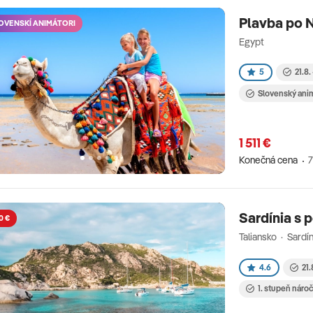
Plavba po N
OVENSKÍ ANIMÁTORI
Egypt
5
21.8.
Slovenský ani
1 511 €
Konečná cena
7
Sardínia s 
0 €
Taliansko · Sardín
4.6
21.
1. stupeň náro