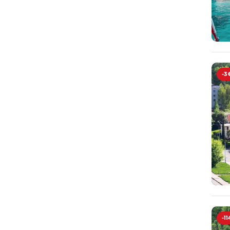
-3 
-11