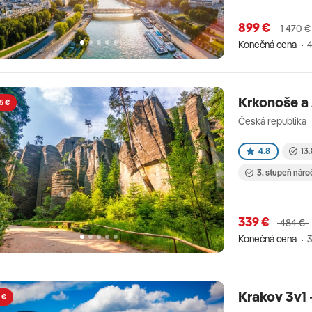
899 €
1 470 €
Konečná cena
4
Krkonoše a 
5 €
Česká republika
4.8
13.
3. stupeň náro
339 €
484 €
Konečná cena
3
Krakov 3v1 
 €