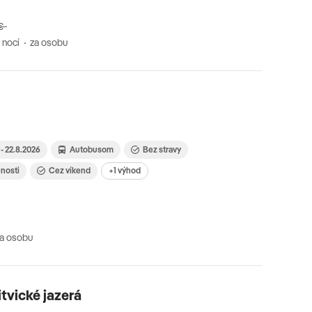
€
 nocí
za osobu
 - 22.8.2026
Autobusom
Bez stravy
čnosti
Cez víkend
+1 výhod
za osobu
itvické jazerá