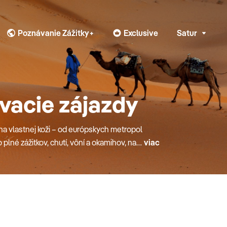
Poznávanie Zážitky+
Exclusive
Satur
vacie zájazdy
 na vlastnej koži – od európskych metropol
plné zážitkov, chutí, vôní a okamihov, na
viac
 aj špecializované poznávačky pre rodiny
 prevedie tým najlepším, čo daná krajina
n fotografie. Objednajte si svoj last minute
vom.