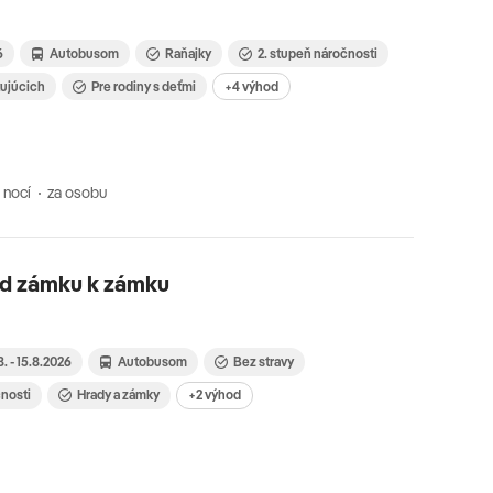
6
Autobusom
Raňajky
2. stupeň náročnosti
tujúcich
Pre rodiny s deťmi
+4 výhod
 nocí
za osobu
d zámku k zámku
8. - 15.8.2026
Autobusom
Bez stravy
čnosti
Hrady a zámky
+2 výhod