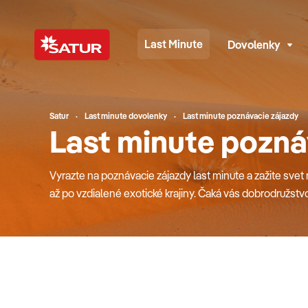
Last Minute
Dovolenky
Satur
Last minute dovolenky
Last minute poznávacie zájazdy
Last minute pozná
Vyrazte na poznávacie zájazdy last minute a zažite svet
až po vzdialené exotické krajiny. Čaká vás dobrodružstvo 
ktoré nezabudnete. V ponuke nájdete stovky možností –
s deťmi, či odvážnych sólo cestovateľov. Sprievodca vás
ponúka, a postará sa o to, aby ste si odniesli viac než le
poznávací pobyt ešte dnes a vydajte sa za dobrodružst