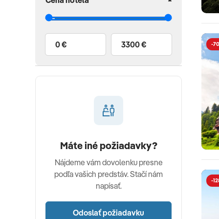
Cena hotela
0 €
3300 €
-7
Máte iné požiadavky?
Nájdeme vám dovolenku presne
podľa vašich predstáv. Stačí nám
-12
napísať.
Odoslať požiadavku