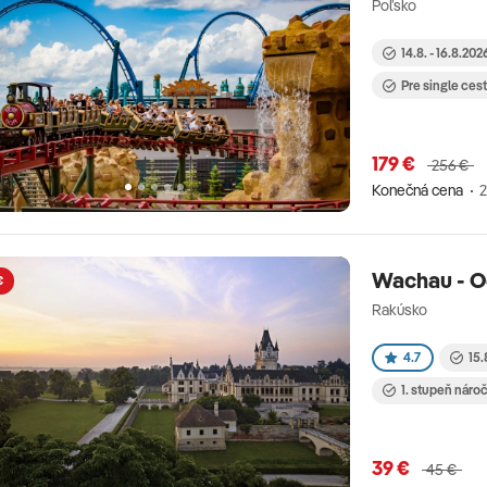
Poľsko
14.8. - 16.8.202
Pre single ces
179 €
256 €
Konečná cena
2
Wachau - O
€
Rakúsko
4.7
15.
1. stupeň náro
39 €
45 €