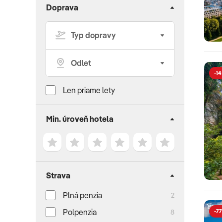
Doprava
-14
Len priame lety
Min. úroveň hotela
Strava
Plná penzia
2
Polpenzia
8
-77