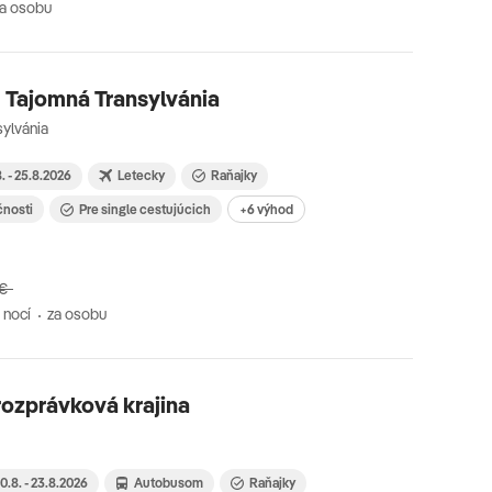
za osobu
 Tajomná Transylvánia
ylvánia
8. - 25.8.2026
Letecky
Raňajky
čnosti
Pre single cestujúcich
+6 výhod
 €
 nocí
za osobu
 rozprávková krajina
0.8. - 23.8.2026
Autobusom
Raňajky