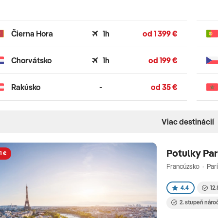
Čierna Hora
1h
od 1 399 €
Chorvátsko
1h
od 199 €
Rakúsko
-
od 35 €
Viac destinácií
Potulky Pa
1 €
Francúzsko · Par
4.4
12.
2. stupeň náro