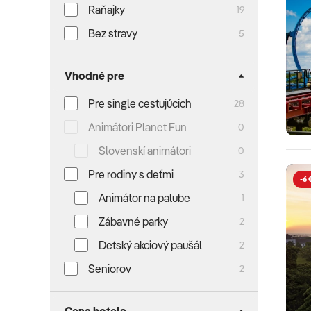
Raňajky
19
Bez stravy
5
Vhodné pre
Pre single cestujúcich
28
Animátori Planet Fun
0
Slovenskí animátori
0
Pre rodiny s deťmi
3
-6 
Animátor na palube
1
Zábavné parky
2
Detský akciový paušál
2
Seniorov
2