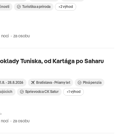
čnosti
Turistika a príroda
+2 výhod
 nocí
za osobu
oklady Tuniska, od Kartága po Saharu
1.8. - 28.8.2026
Bratislava - Priamy let
Plná penzia
tujúcich
Sprievodca CK Satur
+1 výhod
€
 nocí
za osobu