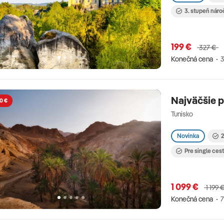
3. stupeň náro
199 €
327 €
Konečná cena
3
Najväčšie p
0 €
Tunisko
Novinka
2
Pre single ces
1 099 €
1 199 
Konečná cena
7