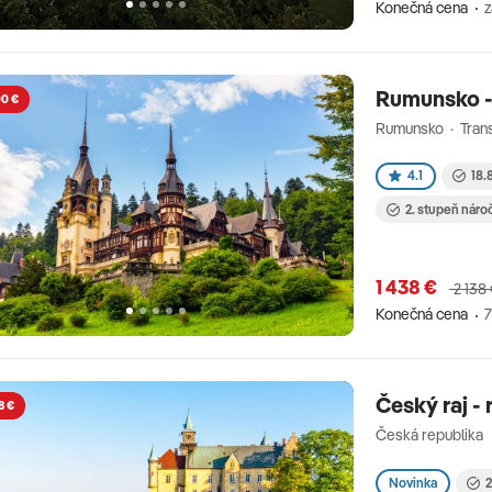
Konečná cena
Rumunsko -
00 €
Rumunsko · Trans
4.1
18.
2. stupeň náro
1 438 €
2 138
Konečná cena
7
Český raj -
8 €
Česká republika
Novinka
2