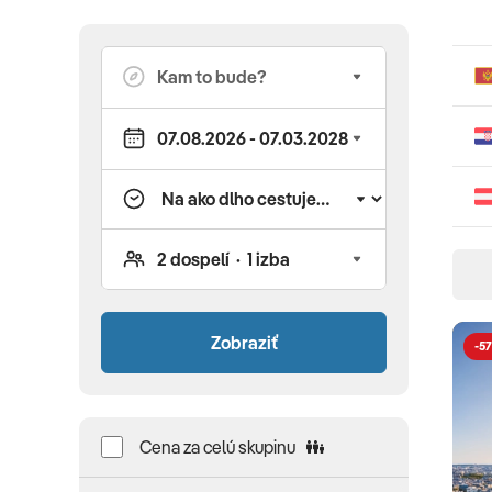
Zobraziť
-57
Cena za celú skupinu