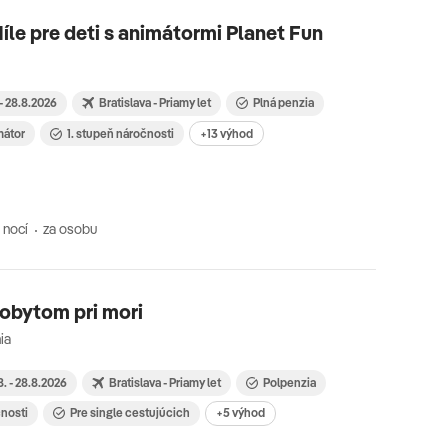
íle pre deti s animátormi Planet Fun
 - 28.8.2026
Bratislava - Priamy let
Plná penzia
mátor
1. stupeň náročnosti
+13 výhod
 nocí
za osobu
pobytom pri mori
ia
8. - 28.8.2026
Bratislava - Priamy let
Polpenzia
čnosti
Pre single cestujúcich
+5 výhod