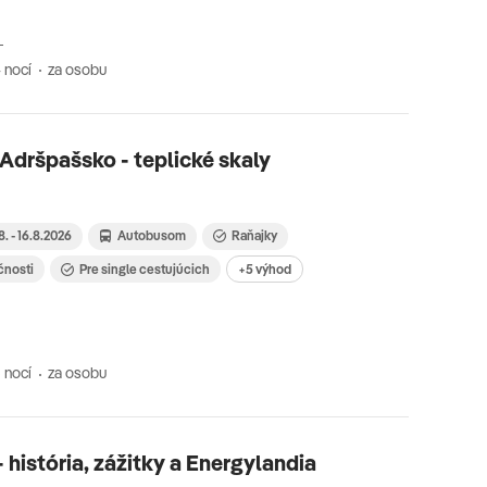
 nocí
za osobu
Adršpašsko - teplické skaly
8. - 16.8.2026
Autobusom
Raňajky
čnosti
Pre single cestujúcich
+5 výhod
 nocí
za osobu
- história, zážitky a Energylandia