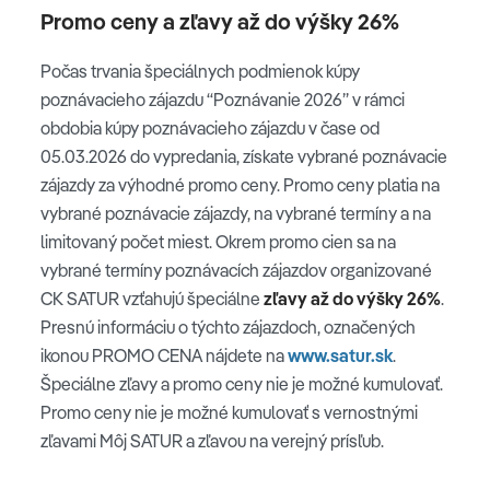
Promo ceny a zľavy až do výšky 26%
Počas trvania špeciálnych podmienok kúpy
poznávacieho zájazdu “Poznávanie 2026” v rámci
obdobia kúpy poznávacieho zájazdu v čase od
05.03.2026 do vypredania, získate vybrané poznávacie
zájazdy za výhodné promo ceny. Promo ceny platia na
vybrané poznávacie zájazdy, na vybrané termíny a na
limitovaný počet miest. Okrem promo cien sa na
vybrané termíny poznávacích zájazdov organizované
CK SATUR vzťahujú špeciálne
zľavy až do výšky 26%
.
Presnú informáciu o týchto zájazdoch, označených
ikonou PROMO CENA nájdete na
www.satur.sk
.
Špeciálne zľavy a promo ceny nie je možné kumulovať.
Promo ceny nie je možné kumulovať s vernostnými
zľavami Môj SATUR a zľavou na verejný prísľub.