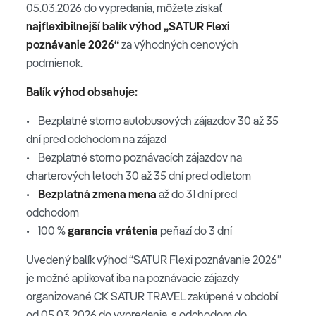
05.03.2026 do vypredania, môžete získať
najflexibilnejší balík výhod „SATUR Flexi
poznávanie 2026“
za výhodných cenových
podmienok.
Balík výhod obsahuje:
• Bezplatné storno autobusových zájazdov 30 až 35
dní pred odchodom na zájazd
• Bezplatné storno poznávacích zájazdov na
charterových letoch 30 až 35 dní pred odletom
•
Bezplatná zmena mena
až do 31 dní pred
odchodom
• 100 %
garancia vrátenia
peňazí do 3 dní
Uvedený balík výhod “SATUR Flexi poznávanie 2026”
je možné aplikovať iba na poznávacie zájazdy
organizované CK SATUR TRAVEL zakúpené v období
od 05.03.2026 do vypredania, s odchodom do