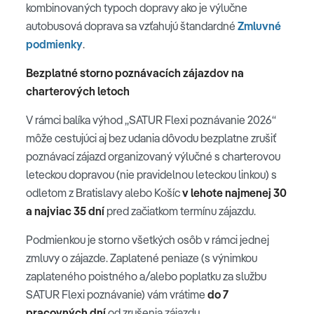
kombinovaných typoch dopravy ako je výlučne
autobusová doprava sa vzťahujú štandardné
Zmluvné
podmienky
.
Bezplatné storno poznávacích zájazdov na
charterových letoch
V rámci balíka výhod „SATUR Flexi poznávanie 2026“
môže cestujúci aj bez udania dôvodu bezplatne zrušiť
poznávací zájazd organizovaný výlučné s charterovou
leteckou dopravou (nie pravidelnou leteckou linkou) s
odletom z Bratislavy alebo Košíc
v lehote najmenej 30
a najviac 35 dní
pred začiatkom termínu zájazdu.
Podmienkou je storno všetkých osôb v rámci jednej
zmluvy o zájazde. Zaplatené peniaze (s výnimkou
zaplateného poistného a/alebo poplatku za službu
SATUR Flexi poznávanie) vám vrátime
do 7
pracovných dní
od zrušenia zájazdu.