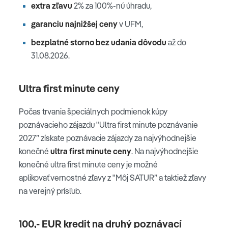
extra zľavu
2% za 100%-nú úhradu,
garanciu najnižšej ceny
v UFM,
bezplatné storno bez udania dôvodu
až do
31.08.2026.
Ultra first minute ceny
Počas trvania špeciálnych podmienok kúpy
poznávacieho zájazdu "Ultra first minute poznávanie
2027” získate poznávacie zájazdy za najvýhodnejšie
konečné
ultra first minute ceny
. Na najvýhodnejšie
konečné ultra first minute ceny je možné
aplikovať vernostné zľavy z "Môj SATUR” a taktiež zľavy
na verejný prísľub.
100,- EUR kredit na druhý poznávací