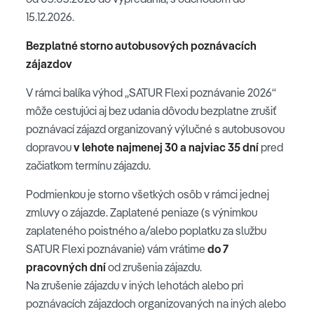
15.12.2026.
Bezplatné storno autobusových poznávacích
zájazdov
V rámci balíka výhod „SATUR Flexi poznávanie 2026“
môže cestujúci aj bez udania dôvodu bezplatne zrušiť
poznávací zájazd organizovaný výlučné s autobusovou
dopravou
v lehote najmenej 30 a najviac 35 dní
pred
začiatkom termínu zájazdu.
Podmienkou je storno všetkých osôb v rámci jednej
zmluvy o zájazde. Zaplatené peniaze (s výnimkou
zaplateného poistného a/alebo poplatku za službu
SATUR Flexi poznávanie) vám vrátime
do 7
pracovných dní
od zrušenia zájazdu.
Na zrušenie zájazdu v iných lehotách alebo pri
poznávacích zájazdoch organizovaných na iných alebo