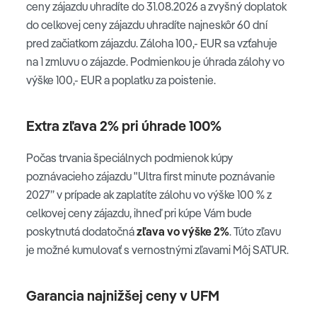
ceny zájazdu uhradíte do 31.08.2026 a zvyšný doplatok
do celkovej ceny zájazdu uhradíte najneskôr 60 dní
pred začiatkom zájazdu. Záloha 100,- EUR sa vzťahuje
na 1 zmluvu o zájazde. Podmienkou je úhrada zálohy vo
výške 100,- EUR a poplatku za poistenie.
Extra zľava 2% pri úhrade 100%
Počas trvania špeciálnych podmienok kúpy
poznávacieho zájazdu "Ultra first minute poznávanie
2027” v prípade ak zaplatíte zálohu vo výške 100 % z
celkovej ceny zájazdu, ihneď pri kúpe Vám bude
poskytnutá dodatočná
zľava vo výške 2%
. Túto zľavu
je možné kumulovať s vernostnými zľavami Môj SATUR.
Garancia najnižšej ceny v UFM