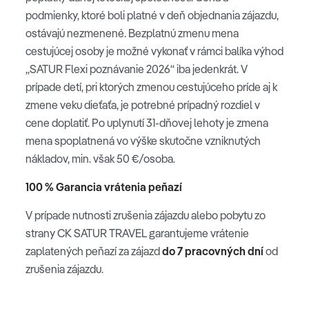
podmienky, ktoré boli platné v deň objednania zájazdu,
ostávajú nezmenené. Bezplatnú zmenu mena
cestujúcej osoby je možné vykonať v rámci balíka výhod
„SATUR Flexi poznávanie 2026“ iba jedenkrát. V
prípade detí, pri ktorých zmenou cestujúceho príde aj k
zmene veku dieťaťa, je potrebné prípadný rozdiel v
cene doplatiť. Po uplynutí 31-dňovej lehoty je zmena
mena spoplatnená vo výške skutočne vzniknutých
nákladov, min. však 50 €/osoba.
100 % Garancia vrátenia peňazí
V prípade nutnosti zrušenia zájazdu alebo pobytu zo
strany CK SATUR TRAVEL garantujeme vrátenie
zaplatených peňazí za zájazd
do 7 pracovných dní
od
zrušenia zájazdu.