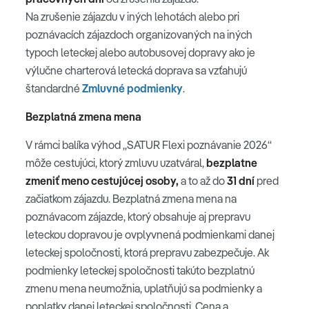
Na zrušenie zájazdu v iných lehotách alebo pri
poznávacích zájazdoch organizovaných na iných
typoch leteckej alebo autobusovej dopravy ako je
výlučne charterová letecká doprava sa vzťahujú
štandardné
Zmluvné podmienky
.
Bezplatná zmena mena
V rámci balíka výhod „SATUR Flexi poznávanie 2026“
môže cestujúci, ktorý zmluvu uzatváral,
bezplatne
zmeniť meno cestujúcej osoby,
a to až do
31 dní
pred
začiatkom zájazdu. Bezplatná zmena mena na
poznávacom zájazde, ktorý obsahuje aj prepravu
leteckou dopravou je ovplyvnená podmienkami danej
leteckej spoločnosti, ktorá prepravu zabezpečuje. Ak
podmienky leteckej spoločnosti takúto bezplatnú
zmenu mena neumožnia, uplatňujú sa podmienky a
poplatky danej leteckej spoločnosti. Cena a