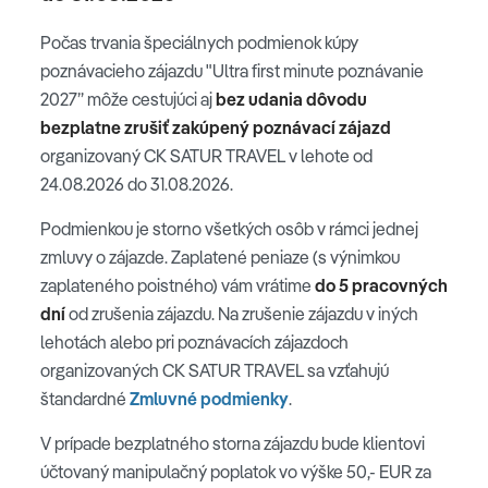
Počas trvania špeciálnych podmienok kúpy
poznávacieho zájazdu "Ultra first minute poznávanie
2027” môže cestujúci aj
bez udania dôvodu
bezplatne zrušiť zakúpený poznávací zájazd
organizovaný CK SATUR TRAVEL v lehote od
24.08.2026 do 31.08.2026.
Podmienkou je storno všetkých osôb v rámci jednej
zmluvy o zájazde. Zaplatené peniaze (s výnimkou
zaplateného poistného) vám vrátime
do 5 pracovných
dní
od zrušenia zájazdu. Na zrušenie zájazdu v iných
lehotách alebo pri poznávacích zájazdoch
organizovaných CK SATUR TRAVEL sa vzťahujú
štandardné
Zmluvné podmienky
.
V prípade bezplatného storna zájazdu bude klientovi
účtovaný manipulačný poplatok vo výške 50,- EUR za