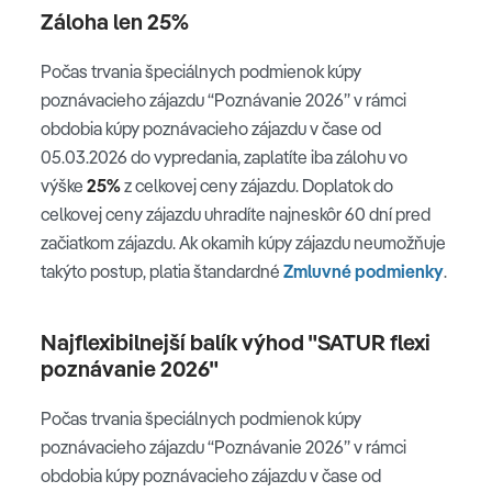
Záloha len 25%
Počas trvania špeciálnych podmienok kúpy
poznávacieho zájazdu “Poznávanie 2026” v rámci
obdobia kúpy poznávacieho zájazdu v čase od
05.03.2026 do vypredania, zaplatíte iba zálohu vo
výške
25%
z celkovej ceny zájazdu. Doplatok do
celkovej ceny zájazdu uhradíte najneskôr 60 dní pred
začiatkom zájazdu. Ak okamih kúpy zájazdu neumožňuje
takýto postup, platia štandardné
Zmluvné podmienky
.
Najflexibilnejší balík výhod "SATUR flexi
poznávanie 2026"
Počas trvania špeciálnych podmienok kúpy
poznávacieho zájazdu “Poznávanie 2026” v rámci
obdobia kúpy poznávacieho zájazdu v čase od