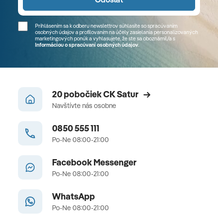
Prihlásením sa k odberu newslettrov súhlasíte so spracúvaním
osobných údajov a profilovaním na účely zasielania personalizovaných
marketingových ponúk a vyhlasujete, že ste sa
oboznámil/a
s
Informáciou o spracúvaní osobných údajov
.
20 pobočiek CK Satur
Navštívte nás osobne
0850 555 111
Po-Ne 08:00-21:00
Facebook Messenger
Po-Ne 08:00-21:00
WhatsApp
Po-Ne 08:00-21:00