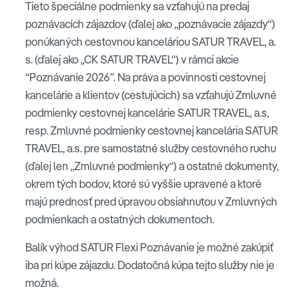
Tieto špeciálne podmienky sa vzťahujú na predaj
poznávacích zájazdov (ďalej ako „poznávacie zájazdy“)
ponúkaných cestovnou kanceláriou SATUR TRAVEL, a.
s. (ďalej ako „CK SATUR TRAVEL“) v rámci akcie
“Poznávanie 2026”. Na práva a povinnosti cestovnej
kancelárie a klientov (cestujúcich) sa vzťahujú Zmluvné
podmienky cestovnej kancelárie SATUR TRAVEL, a.s,
resp. Zmluvné podmienky cestovnej kancelária SATUR
TRAVEL, a.s. pre samostatné služby cestovného ruchu
(ďalej len „Zmluvné podmienky“) a ostatné dokumenty,
okrem tých bodov, ktoré sú vyššie upravené a ktoré
majú prednosť pred úpravou obsiahnutou v Zmluvných
podmienkach a ostatných dokumentoch.
Balík výhod SATUR Flexi Poznávanie je možné zakúpiť
iba pri kúpe zájazdu. Dodatočná kúpa tejto služby nie je
možná.