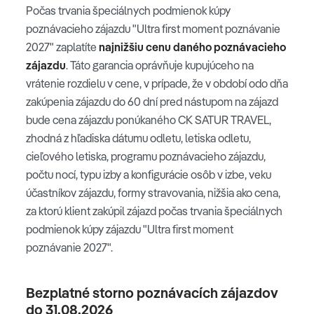
Počas trvania špeciálnych podmienok kúpy
poznávacieho zájazdu "Ultra first moment poznávanie
2027" zaplatíte
najnižšiu cenu daného poznávacieho
zájazdu
. Táto garancia oprávňuje kupujúceho na
vrátenie rozdielu v cene, v prípade, že v období odo dňa
zakúpenia zájazdu do 60 dní pred nástupom na zájazd
bude cena zájazdu ponúkaného CK SATUR TRAVEL,
zhodná z hľadiska dátumu odletu, letiska odletu,
cieľového letiska, programu poznávacieho zájazdu,
počtu nocí, typu izby a konfigurácie osôb v izbe, veku
účastníkov zájazdu, formy stravovania, nižšia ako cena,
za ktorú klient zakúpil zájazd počas trvania špeciálnych
podmienok kúpy zájazdu "Ultra first moment
poznávanie 2027".
Bezplatné storno poznávacích zájazdov
do 31.08.2026