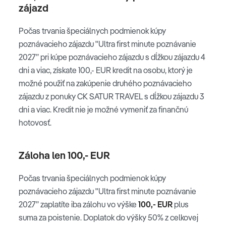
zájazd
Počas trvania špeciálnych podmienok kúpy
poznávacieho zájazdu "Ultra first minute poznávanie
2027” pri kúpe poznávacieho zájazdu s dĺžkou zájazdu 4
dni a viac, získate 100,- EUR kredit na osobu, ktorý je
možné použiť na zakúpenie druhého poznávacieho
zájazdu z ponuky CK SATUR TRAVEL s dĺžkou zájazdu 3
dni a viac. Kredit nie je možné vymeniť za finančnú
hotovosť.
Záloha len 100,- EUR
Počas trvania špeciálnych podmienok kúpy
poznávacieho zájazdu "Ultra first minute poznávanie
2027” zaplatíte iba zálohu vo výške
100,- EUR
plus
suma za poistenie. Doplatok do výšky 50% z celkovej