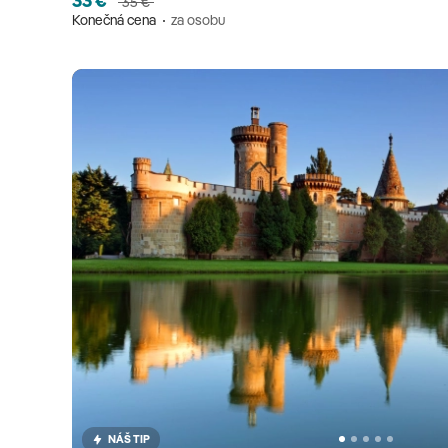
33 €
35 €
Konečná cena
za osobu
NÁŠ TIP