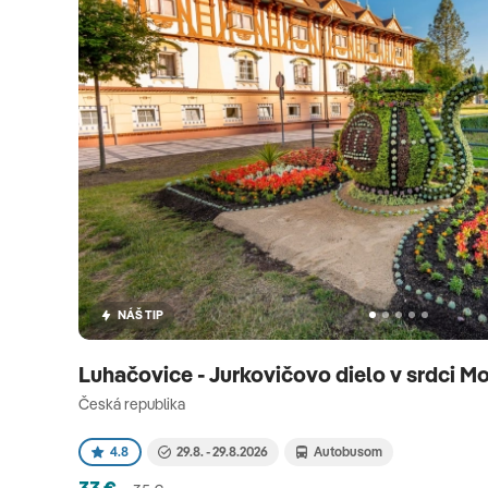
NÁŠ TIP
Luhačovice - Jurkovičovo dielo v srdci M
Česká republika
4.8
29.8. - 29.8.2026
Autobusom