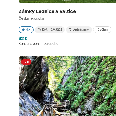
Zámky Lednice a Valtice
Česká republika
+2 výhod
4.4
12.9. - 12.9.2026
Autobusom
32 €
Konečná cena
za osobu
-2 €