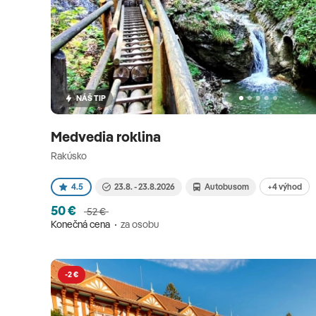
NÁŠ TIP
Medvedia roklina
Rakúsko
+4 výhod
4.5
23.8. - 23.8.2026
Autobusom
50 €
52 €
Konečná cena
za osobu
-2 €