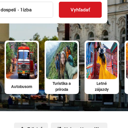
Vyhľadať
Turistika a
Letné
Autobusom
príroda
zájazdy