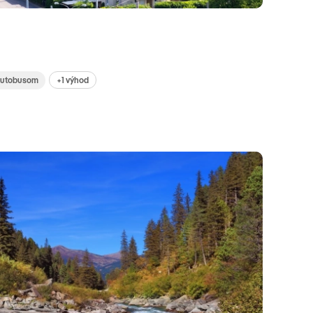
+1 výhod
utobusom