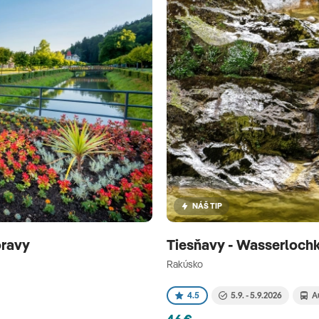
NÁŠ TIP
oravy
Tiesňavy - Wasserloch
Rakúsko
4.5
5.9. - 5.9.2026
A