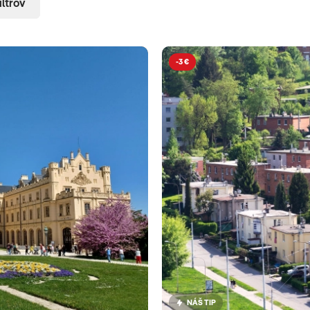
iltrov
-3 €
NÁŠ TIP