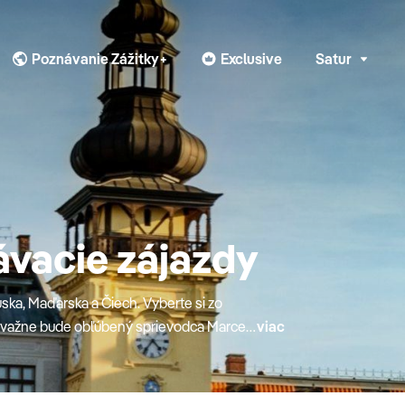
Poznávanie Zážitky+
Exclusive
Satur
vacie zájazdy
ka, Maďarska a Čiech. Vyberte si zo
revažne bude obľúbený sprievodca Marcel
viac
avu detí postará animátor na palube.