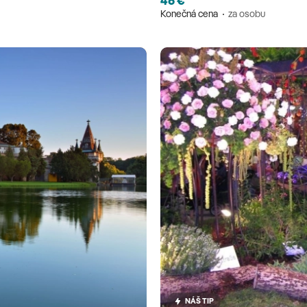
46 €
Konečná cena
za osobu
NÁŠ TIP