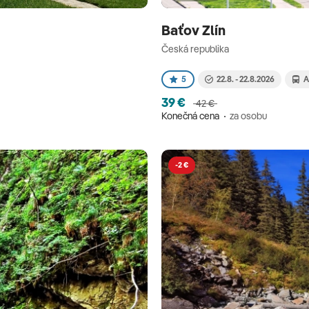
Baťov Zlín
Česká republika
5
22.8. - 22.8.2026
A
39 €
42 €
Konečná cena
za osobu
-2 €