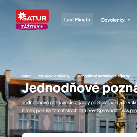
Last Minute
Dovolenky
Satur
Poznávacie zájazdy
Jednodňové poznávacie zájazdy
Jednodňové pozná
Jednodňové poznávacie zájazdy po Slovensku, do Rakús
širokej ponuky tematických okruhov. Sprevádzať vás p
Šmátrala. Na rodinných poznávacích zájazdoch sa o záb