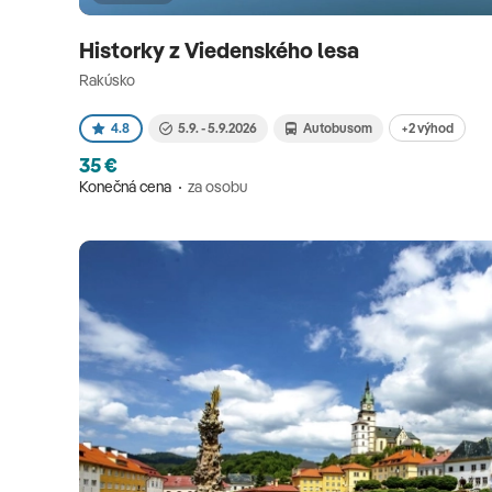
Historky z Viedenského lesa
Rakúsko
+2 výhod
4.8
5.9. - 5.9.2026
Autobusom
35 €
Konečná cena
za osobu