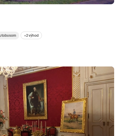
+2 výhod
utobusom