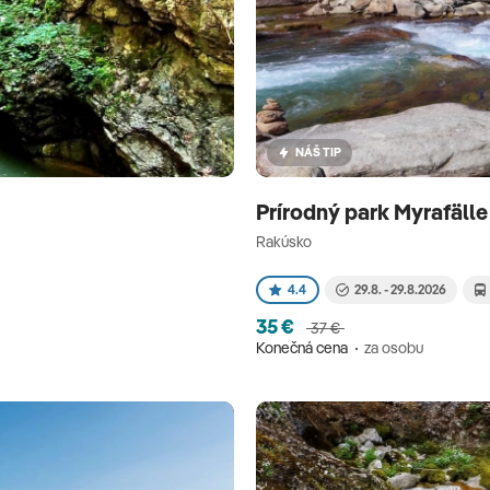
NÁŠ TIP
Prírodný park Myrafäll
Rakúsko
4.4
29.8. - 29.8.2026
35 €
37 €
Konečná cena
za osobu