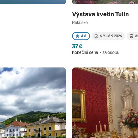
Výstava kvetín Tulln
Rakúsko
4.6
6.9. - 6.9.2026
A
37 €
Konečná cena
za osobu