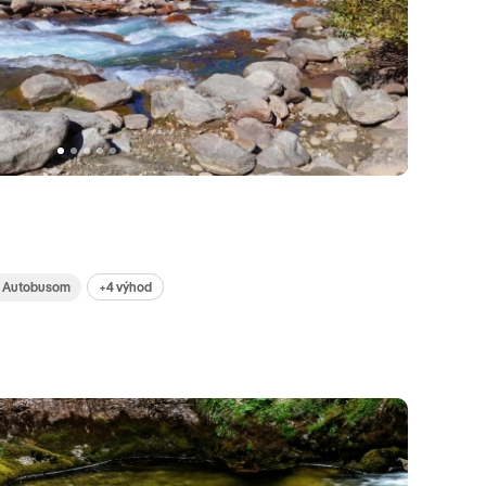
e
+4 výhod
Autobusom