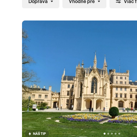
Doprava
Vhodné pre
Viac f
NÁŠ TIP