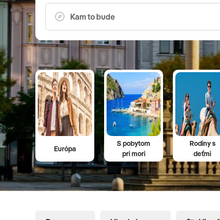
S pobytom
Rodiny s
Európa
pri mori
deťmi