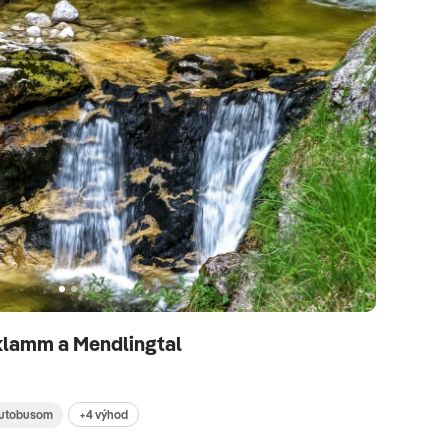
klamm a Mendlingtal
+4 výhod
utobusom