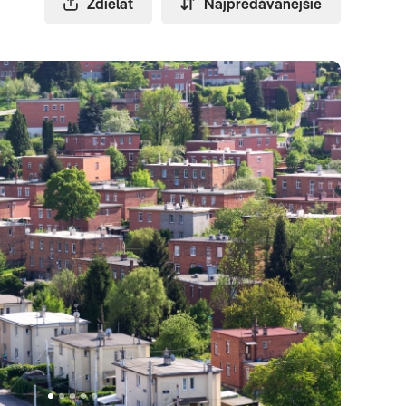
Zdielať
Najpredávanejšie