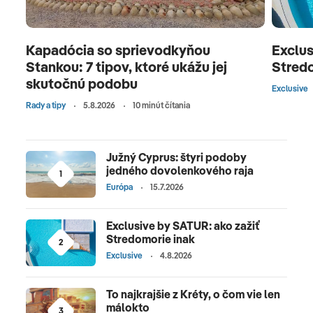
Kapadócia so sprievodkyňou
Exclus
Stankou: 7 tipov, ktoré ukážu jej
Stredo
skutočnú podobu
Exclusive
Rady a tipy
5.8.2026
10 minút čítania
Južný Cyprus: štyri podoby
jedného dovolenkového raja
1
Európa
15.7.2026
Exclusive by SATUR: ako zažiť
Stredomorie inak
2
Exclusive
4.8.2026
To najkrajšie z Kréty, o čom vie len
málokto
3