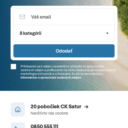
8 kategórií
Odoslať
Prihlásením sa k odberu newslettrov súhlasíte so spracúvaním
osobných údajov a profilovaním na účely zasielania personalizovaných
marketingových ponúk a vyhlasujete, že ste sa
oboznámil/a
s
Informáciou o spracúvaní osobných údajov
.
20 pobočiek CK Satur
Navštívte nás osobne
0850 555 111