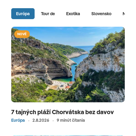
Európa
Tour de
Exotika
Slovensko
Naj vo
NOVÉ
7 tajných pláží Chorvátska bez davov
Európa
2.8.2026
9 minút čítania