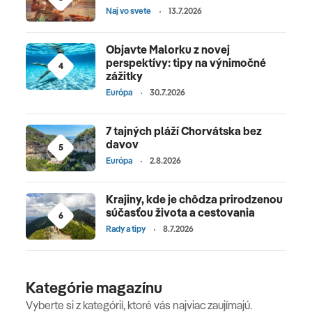
Naj vo svete
13.7.2026
Objavte Malorku z novej
perspektívy: tipy na výnimočné
4
zážitky
Európa
30.7.2026
7 tajných pláží Chorvátska bez
davov
5
Európa
2.8.2026
Krajiny, kde je chôdza prirodzenou
súčasťou života a cestovania
6
Rady a tipy
8.7.2026
Kategórie magazínu
Vyberte si z kategórií, ktoré vás najviac zaujímajú.