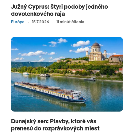
Južný Cyprus: štyri podoby jedného
dovolenkového raja
Európa
15.7.2026
11 minút čítania
Dunajský sen: Plavby, ktoré vás
prenesú do rozprávkových miest