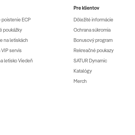
Pre klientov
 poistenie ECP
Dôležité informácie
é poukážky
Ochrana súkromia
e na letiskách
Bonusový program
 VIP servis
Rekreačné poukazy
na letisko Viedeň
SATUR Dynamic
Katalógy
Merch