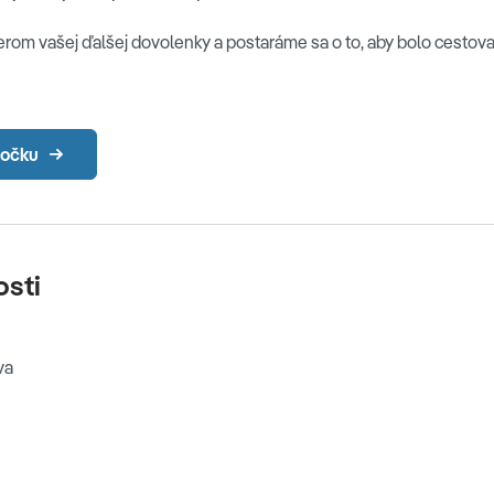
m vašej ďalšej dovolenky a postaráme sa o to, aby bolo cestovani
bočku
sti
ava