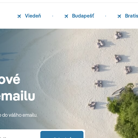
Viedeň
Budapešť
Brati
ové
emailu
o do vášho emailu.