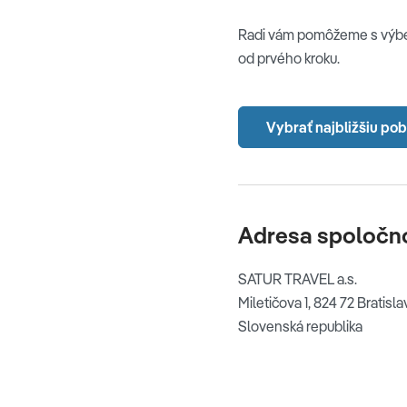
Radi vám pomôžeme s výbero
od prvého kroku.
Vybrať najbližšiu po
Adresa spoločno
SATUR TRAVEL a.s.
Miletičova 1, 824 72 Bratisl
Slovenská republika