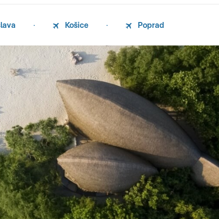
slava
Košice
Poprad