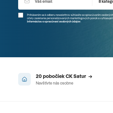
8 kategó
Prihlásením sa k odberu newslettrov súhlasíte so spracúvaním osobných
účely zasielania personalizovaných marketingových ponúk a vyhlasujete
Informáciou o spracúvaní osobných údajov
.
20 pobočiek CK Satur
Navštívte nás osobne