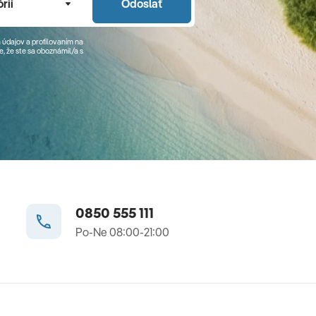
rií
Odoslať
 údajov a profilovaním na
, že ste sa
oboznámil/a
s
0850 555 111
Po-Ne 08:00-21:00