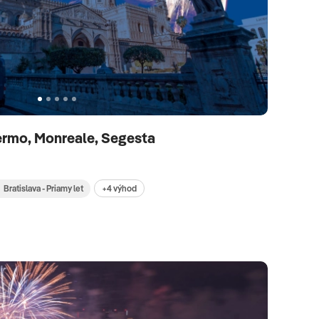
alermo, Monreale, Segesta
+4 výhod
Bratislava - Priamy let