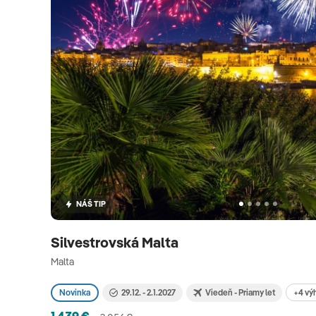
NÁŠ TIP
Silvestrovská Malta
Malta
+4 vý
Novinka
29.12. - 2.1.2027
Viedeň - Priamy let