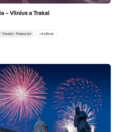
a – Vilnius a Trakai
+4 výhod
Viedeň - Priamy let