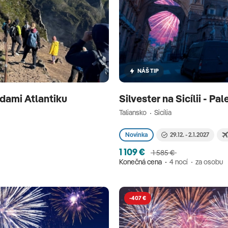
NÁŠ TIP
zdami Atlantiku
Silvester na Sicílii - P
Taliansko
Sicília
Novinka
29.12. - 2.1.2027
1 109 €
1 585 €
Konečná cena
4 nocí
za osobu
-407 €