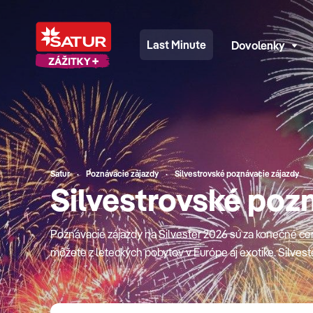
Last Minute
Dovolenky
Satur
Poznávacie zájazdy
Silvestrovské poznávacie zájazdy
Silvestrovské poz
Poznávacie zájazdy na Silvester 2026 sú za konečné cen
môžete z leteckých pobytov v Európe aj exotike. Silveste
miest ako sú Peru, Jordánsko, Zanzibar, Dubaj, Maroko, E
Madagaskar. Okrem štandardných služieb ako sú ubytova
zahrnuté aj výhody ako transfery na letiská k odletom a p