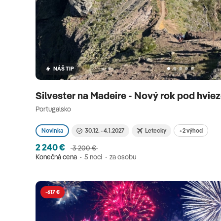
NÁŠ TIP
Silvester na Madeire - Nový rok pod hvie
Portugalsko
+2 výhod
Novinka
30.12. - 4.1.2027
Letecky
2 240 €
3 200 €
Konečná cena
5 nocí
za osobu
-617 €