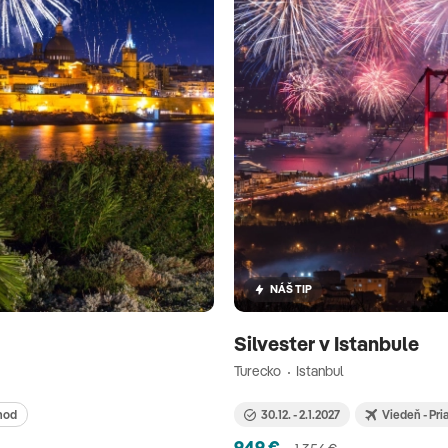
NÁŠ TIP
Silvester v Istanbule
Turecko
Istanbul
hod
30.12. - 2.1.2027
Viedeň - Pri
949 €