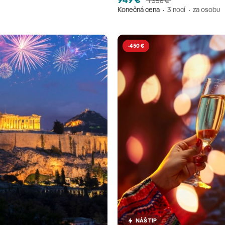
1 356 €
Konečná cena
3 nocí
za osobu
-450 €
NÁŠ TIP