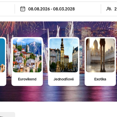
ka našim kvalitným sprievodcom a malým
ety plné nezabudnuteľných okamihov,
aní silvestrovských zájazdov vám pomôžu
Eurovíkend
Jednodňové
Exotika