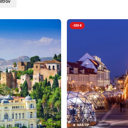
iltrov
-330 €
NÁŠ TIP