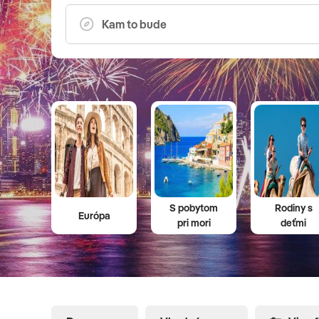
mnohých zájazdoch aj vstupy do miest a pamiatok. Vďa
skupinám o veľkosti 8 - 12 osôb na zájazde sú tieto výl
nových zážitkov a spoznávania iných kultúr. Pri plánov
naši skúsení predajcovia.
S pobytom
Rodiny s
Európa
pri mori
deťmi