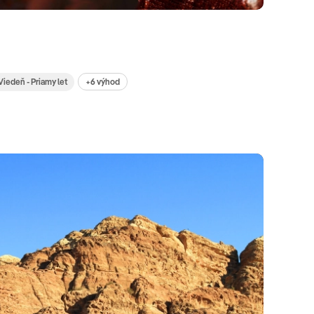
+6 výhod
Viedeň - Priamy let