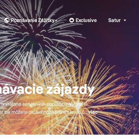
Poznávanie Zážitky+
Exclusive
Satur
návacie zájazdy
y vrátane servisných poplatkov. Vybrať si
r tak môžete osláviť poznávaním krajín či
viac
gypt, Vietnam, Srí Lanka, Kuba, Keňa či
nie, sprievodca či doprava sú v cene
ríletom, miestne letiskové transfery, pri