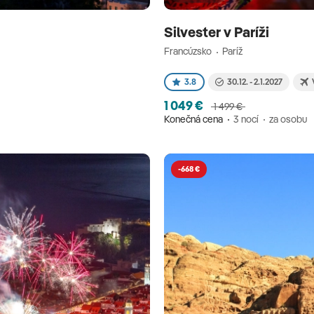
Silvester v Paríži
Francúzsko
Paríž
3.8
30.12. - 2.1.2027
1 049 €
1 499 €
Konečná cena
3 nocí
za osobu
-668 €