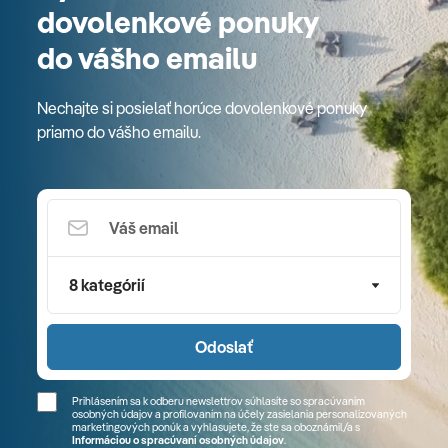
dovolenkové ponuky
do vášho emailu
Nechajte si posielať horúce dovolenkové ponuky
priamo do vášho emailu.
8 kategórií
Odoslať
Prihlásením sa k odberu newslettrov súhlasíte so spracúvaním
osobných údajov a profilovaním na účely zasielania personalizovaných
marketingových ponúk a vyhlasujete, že ste sa
oboznámil/a
s
Informáciou o spracúvaní osobných údajov
.