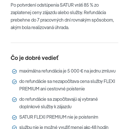
Po potvrdení odstúpenia SATUR vráti 85 % zo
zaplatenej ceny zájazdu alebo služby. Refundácia
prebehne do 7 pracovných dní rovnakým spôsobom,
akým bola realizovaná úhrada.
Čo je dobré vedieť
maximálna refundácia je 5 000 € na jednu zmluvu
do refundácie sa nezapočítava cena služby FLEXI
PREMIUM ani cestovné poistenie
do refundácie sa započítavajú aj vybrané
doplnkové služby k zájazdu
SATUR FLEXI PREMIUM nie je poistením
službu nie je možné využiť menej ako 48 hodín