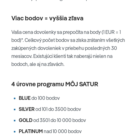
Viac bodov = vyššia zľava
Vaša cena dovolenky sa prepočíta na body (1 EUR = 1
bod)*. Celkový počet bodov sa získa zrátaním všetkých
zakúpených dovoleniek v priebehu posledných 30
mesiacov. Existujúci klienti tak naberajú nielen na
bodoch, ale aj na zľavách.
4 úrovne programu MÔJ SATUR
BLUE
do 100 bodov
SILVER
od 101 do 3500 bodov
GOLD
od 3501 do 10 000 bodov
PLATINUM
nad 10 000 bodov