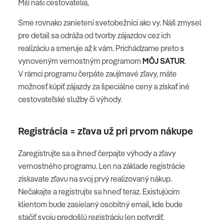
Milí naši cestovatelia,
Sme rovnako zanietení svetobežníci ako vy. Náš zmysel
pre detail sa odráža od tvorby zájazdov cez ich
realizáciu a smeruje až k vám
.
Prichádzame preto s
vynoveným vernostným programom
MÔJ SATUR
.
V rámci programu čerpáte zaujímavé zľavy, máte
možnosť kúpiť zájazdy za špeciálne ceny a získať iné
cestovateľské služby či výhody.
Registrácia = zľava už pri prvom nákupe
Zaregistrujte sa a ihneď čerpajte výhody a zľavy
vernostného programu. Len na základe registrácie
získavate zľavu na svoj prvý realizovaný nákup.
Nečakajte a registrujte sa hneď teraz. Existujúcim
klientom bude zasielaný osobitný email, kde bude
stačiť svoju predošlú registráciu len potvrdiť.