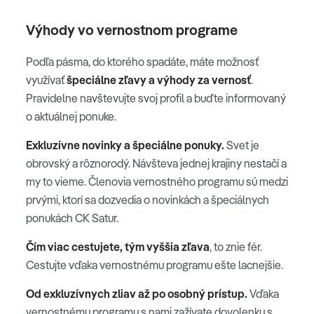
Výhody vo vernostnom programe
Podľa pásma, do ktorého spadáte, máte možnosť
využívať
špeciálne zľavy a výhody za vernosť
.
Pravidelne navštevujte svoj profil a buďte informovaný
o aktuálnej ponuke.
Exkluzívne novinky a špeciálne ponuky.
Svet je
obrovský a rôznorodý. Návšteva jednej krajiny nestačí a
my to vieme. Členovia vernostného programu sú medzi
prvými, ktorí sa dozvedia o novinkách a špeciálnych
ponukách CK Satur.
Čím viac cestujete, tým vyššia zľava
, to znie fér.
Cestujte vďaka vernostnému programu ešte lacnejšie.
Od exkluzívnych zliav až po osobný prístup.
Vďaka
vernostnému programu s nami zažívate dovolenku s