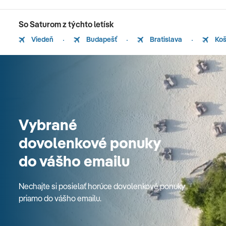
So Saturom z týchto letísk
Viedeň
Budapešť
Bratislava
Koš
Vybrané
dovolenkové ponuky
do vášho emailu
Nechajte si posielať horúce dovolenkové ponuky
priamo do vášho emailu.