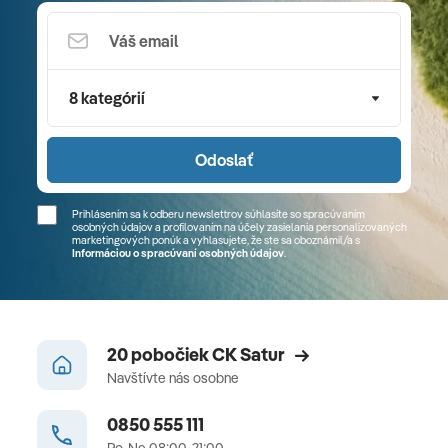
8 kategórií
Odoslať
Prihlásením sa k odberu newslettrov súhlasíte so spracúvaním
osobných údajov a profilovaním na účely zasielania personalizovaných
marketingových ponúk a vyhlasujete, že ste sa
oboznámil/a
s
Informáciou o spracúvaní osobných údajov
.
20 pobočiek CK Satur
Navštívte nás osobne
0850 555 111