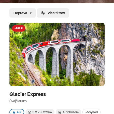
Doprava
Viac filtrov
-482 €
Glacier Express
Švajčiarsko
+5 výhod
4.5
11.9. - 15.9.2026
Autobusom