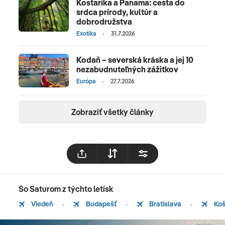
Kostarika a Panama: cesta do
srdca prírody, kultúr a
dobrodružstva
Exotika
31.7.2026
Kodaň – severská kráska a jej 10
nezabudnuteľných zážitkov
Európa
27.7.2026
Zobraziť všetky články
So Saturom z týchto letísk
Viedeň
Budapešť
Bratislava
Koš