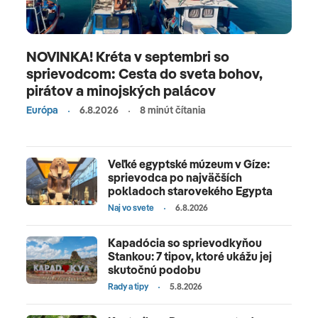
NOVINKA! Kréta v septembri so
sprievodcom: Cesta do sveta bohov,
pirátov a minojských palácov
Európa
6.8.2026
8 minút čítania
Veľké egyptské múzeum v Gíze:
sprievodca po najväčších
pokladoch starovekého Egypta
Naj vo svete
6.8.2026
Kapadócia so sprievodkyňou
Stankou: 7 tipov, ktoré ukážu jej
skutočnú podobu
Rady a tipy
5.8.2026