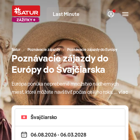
Last Minute
Satur
Poznávacie zájazdy
Poznávacie zájazdy do Európy
Poznávacie zájazdy do
Európy do Švajčiarska
Európa ponúka nepreberné množstvo nádherných
miest, ktoré môžete navštíviť počas celého roka. Či
viac
už sú to krajiny južnej Európy s poznávacími
zájazdami za miestnymi gurmánskymi špecialitami
a vínom, alebo sever s divokou prírodou, v Európe
je stále čo objavovať. S CK SATUR môžete
cestovať aj za kultúrou, pozrieť si môžete napríklad