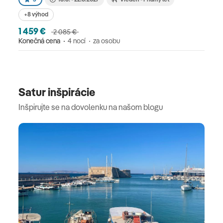
+8 výhod
1 459 €
2 085 €
Konečná cena
4 nocí
za osobu
Satur inšpirácie
Inšpirujte se na dovolenku na našom blogu