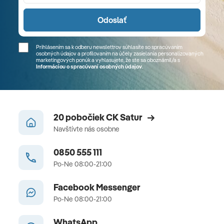
Odoslať
Prihlásením sa k odberu newslettrov súhlasíte so spracúvaním
osobných údajov a profilovaním na účely zasielania personalizovaných
marketingových ponúk a vyhlasujete, že ste sa
oboznámil/a
s
Informáciou o spracúvaní osobných údajov
.
20 pobočiek CK Satur
Navštívte nás osobne
0850 555 111
Po-Ne 08:00-21:00
Facebook Messenger
Po-Ne 08:00-21:00
WhatsApp