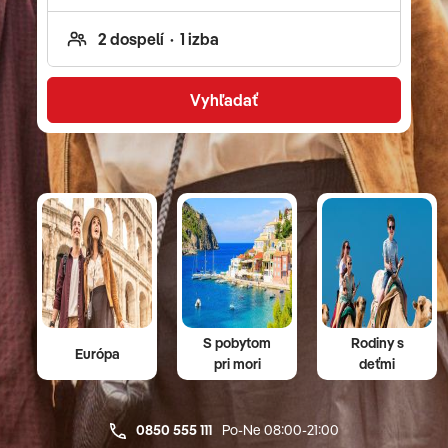
operetu v susednom Rakúsku. Neprehliadnite ani
bohatú ponuku poznávacích zájazdov pre deti -
vidieť môžete napríklad safari, Disneyland v Paríži,
ale aj zábavný park Asterixa a Obelixa.
Vyhľadať
S pobytom
Rodiny s
Európa
pri mori
deťmi
0850 555 111
Po-Ne 08:00-21:00