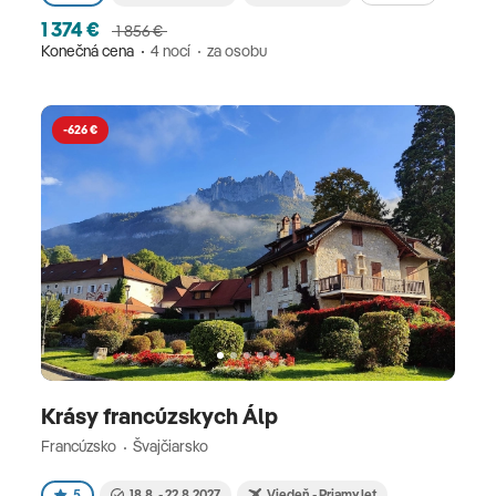
1 374 €
1 856 €
Konečná cena
4 nocí
za osobu
-626 €
Krásy francúzskych Álp
Francúzsko
Švajčiarsko
5
18.8. - 22.8.2027
Viedeň - Priamy let