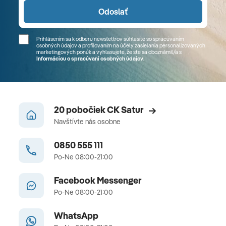
Odoslať
Prihlásením sa k odberu newslettrov súhlasíte so spracúvaním
osobných údajov a profilovaním na účely zasielania personalizovaných
marketingových ponúk a vyhlasujete, že ste sa
oboznámil/a
s
Informáciou o spracúvaní osobných údajov
.
20 pobočiek CK Satur
Navštívte nás osobne
0850 555 111
Po-Ne 08:00-21:00
Facebook Messenger
Po-Ne 08:00-21:00
WhatsApp