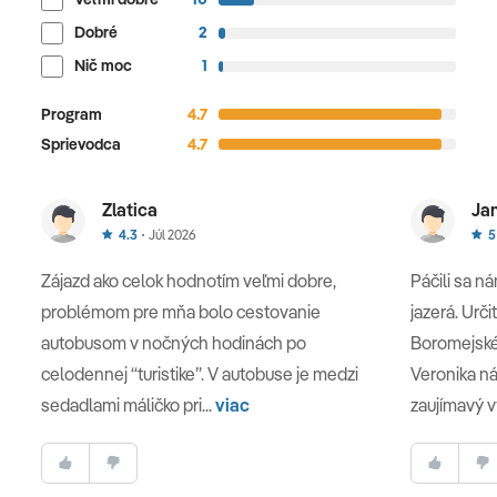
Dobré
2
Nič moc
1
Program
4.7
Sprievodca
4.7
Zlatica
Ja
4.3
Júl 2026
5
Zájazd ako celok hodnotím veľmi dobre,
Páčili sa n
problémom pre mňa bolo cestovanie
jazerá. Urči
autobusom v nočných hodinách po
Boromejské
celodennej “turistike”. V autobuse je medzi
Veronika n
sedadlami máličko pri...
viac
zaujímavý vý