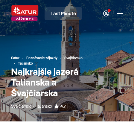
Last Minute
Satur
Poznávacie zájazdy
Švajčiarsko
Taliansko
Najkrajšie jazerá
Talianska a
Švajčiarska
Švajčiarsko · Taliansko
4.7