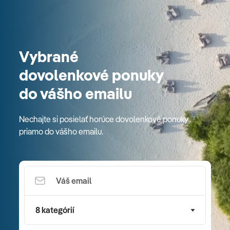
Vybrané
dovolenkové ponuky
do vášho emailu
Nechajte si posielať horúce dovolenkové ponuky
priamo do vášho emailu.
8 kategórií