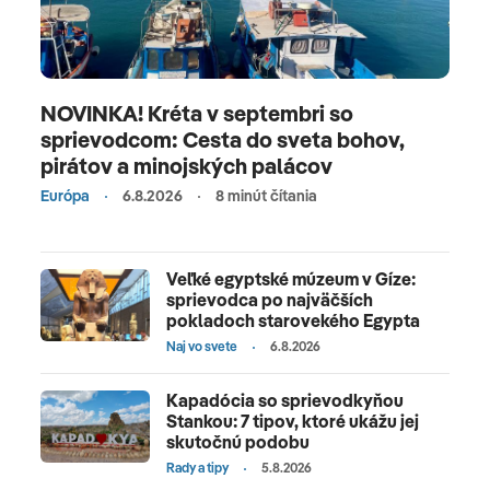
NOVINKA! Kréta v septembri so
sprievodcom: Cesta do sveta bohov,
pirátov a minojských palácov
Európa
6.8.2026
8 minút čítania
Veľké egyptské múzeum v Gíze:
sprievodca po najväčších
pokladoch starovekého Egypta
Naj vo svete
6.8.2026
Kapadócia so sprievodkyňou
Stankou: 7 tipov, ktoré ukážu jej
skutočnú podobu
Rady a tipy
5.8.2026