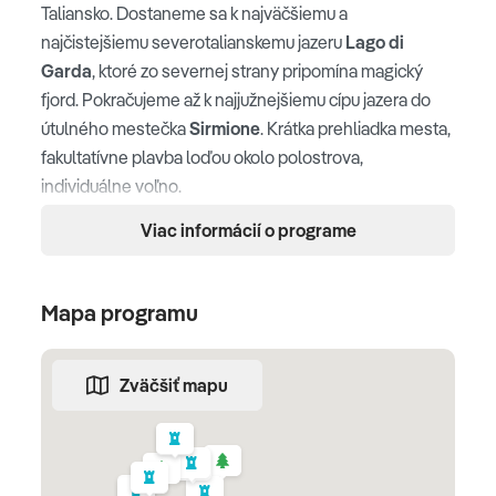
Taliansko. Dostaneme sa k najväčšiemu a
najčistejšiemu severotalianskemu jazeru
Lago di
Garda
, ktoré zo severnej strany pripomína magický
fjord. Pokračujeme až k najjužnejšiemu cípu jazera do
útulného mestečka
Sirmione
. Krátka prehliadka mesta,
fakultatívne plavba loďou okolo polostrova,
individuálne voľno.
Viac informácií o programe
Lago di Garda
Mapa programu
Sirmione
Zväčšiť mapu
2. deň