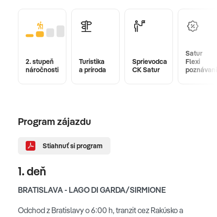
Satur
2. stupeň
Turistika
Sprievodca
Flexi
náročnosti
a príroda
CK Satur
poznávan
Program zájazdu
Stiahnuť si program
1. deň
BRATISLAVA - LAGO DI GARDA/SIRMIONE
Odchod z Bratislavy o 6:00 h, tranzit cez Rakúsko a