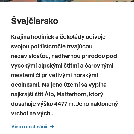
Švajčiarsko
Krajina hodiniek a čokolády udivuje
svojou pol tisícročie trvajúcou
nezávislosťou, nádhernou prírodou pod
vysokými alpskými štítmi a čarovnými
mestami či prívetivými horskými
dedinkami. Na jeho území sa vypína
najkrajší štít Álp, Matterhorn, ktorý
dosahuje výšku 4477 m. Jeho naklonený
vrchol na vých…
Viac o destinácii