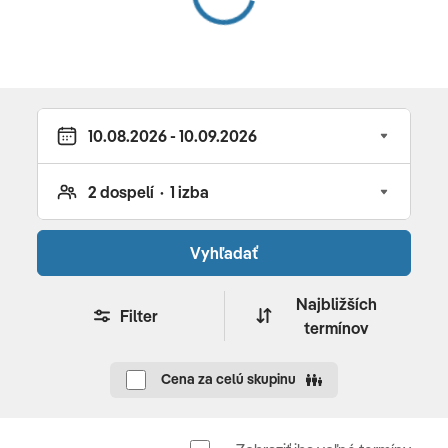
Vstupy. Pobytovú taxu. Cestovné poistenie.
Lago Maggiore
Doprava
autokarová
Boromejské ostrovy
4. deň
LOCARNO - BRISSAGO
Vyhľadať
Dnešný deň strávime vo švajčiarskom meste s
Najbližších
keltskými koreňmi,
Locarno
. Budeme mať možnosť
Filter
termínov
vyviezť sa lanovkou k najznámejšej pamiatke mesta- k
pútnickému kostolu Madona del Sasso. Okrem
Cena za celú skupinu
samotného kostola s množstvom umeleckých diel je tu
i vyhliadka s impozantným výhľadom na mesto aj
jazero. Pre záujemcov budečas na plavbu loďou na