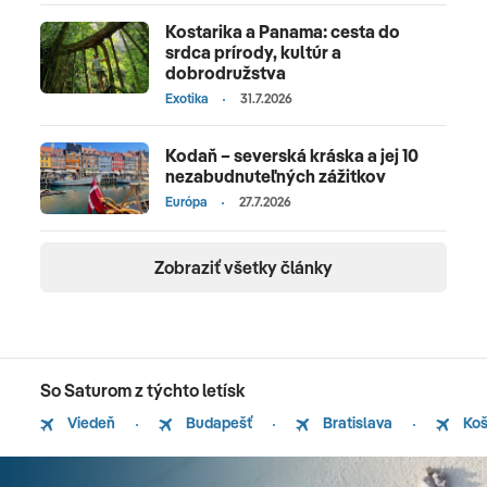
Kostarika a Panama: cesta do
srdca prírody, kultúr a
dobrodružstva
Exotika
31.7.2026
Kodaň – severská kráska a jej 10
nezabudnuteľných zážitkov
Európa
27.7.2026
Zobraziť všetky články
So Saturom z týchto letísk
Viedeň
Budapešť
Bratislava
Koš