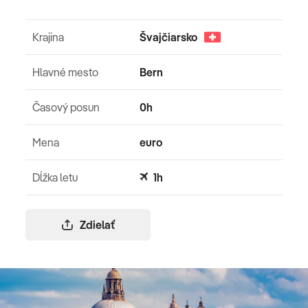
Krajina
Švajčiarsko
Hlavné mesto
Bern
Časový posun
0h
Mena
euro
Dĺžka letu
1h
Zdielať