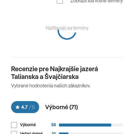
Zobraziť iba voľné termíny
ostrov
Brissago
so storočnými cyprusmi. V neskorých
popoludňajších hodinách presun na Slovensko.
Načítavajú sa termíny
Locarno
Madona del Sasso
Recenzie pre Najkrajšie jazerá
Talianska a Švajčiarska
Vybrané hodnotenia našich zákazníkov.
5. deň
Návrat na Slovensko v ranných hodinách.
Výborné (
71
)
4.7
/
5
Výborné
58
Veľmi dobré
10