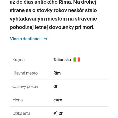
až do čias antického Ríma. Na druhej
strane sa o stovky rokov neskôr stalo
vyhľadávaným miestom na strávenie
pohodlnej letnej dovolenky pri mori.
Viac o destinácii
Krajina
Taliansko
Hlavné mesto
Rím
Časový posun
0h
Mena
euro
Dĺžka letu
2h