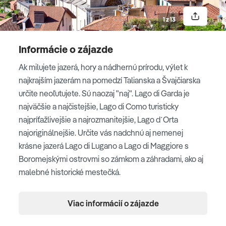
1 z 13
Como
Informácie o zájazde
Lago di Lugano
Ak milujete jazerá, hory a nádhernú prírodu, výlet k
najkrajším jazerám na pomedzí Talianska a Švajčiarska
určite neoľutujete. Sú naozaj "naj". Lago di Garda je
Lugano
najväčšie a najčistejšie, Lago di Como turisticky
najpríťažlivejšie a najrozmanitejšie, Lago d´Orta
najoriginálnejšie. Určite vás nadchnú aj nemenej
3. deň
krásne jazerá Lago di Lugano a Lago di Maggiore s
Boromejskými ostrovmi so zámkom a záhradami, ako aj
LAGO D´ORTA - LAGO MAGGIORE
malebné historické mestečká.
Dnes absolvujeme výlet k jazeru
Lago d’Orta
, ktoré si
Ubytovanie
zachovalo pozoruhodnú originálnosť. Znalci ho
Viac informácií o zájazde
považujú za najromantickejšie jazero z hornotalianskych
3* hotel/penzión
jazier. Navštívime malebné mestečko San Giulios