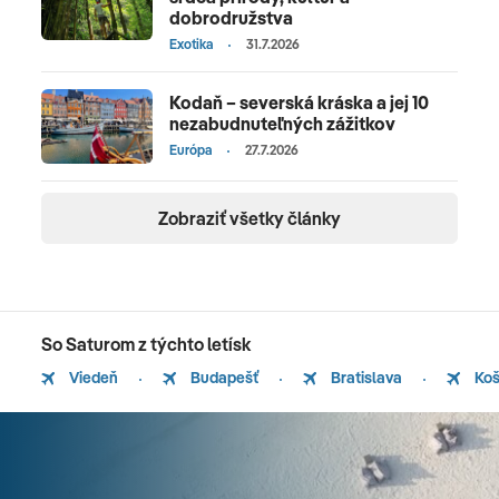
dobrodružstva
Exotika
31.7.2026
Kodaň – severská kráska a jej 10
nezabudnuteľných zážitkov
Európa
27.7.2026
Zobraziť všetky články
So Saturom z týchto letísk
Viedeň
Budapešť
Bratislava
Koš