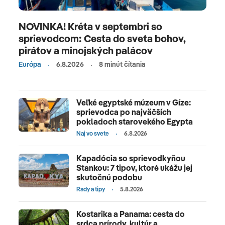
NOVINKA! Kréta v septembri so
sprievodcom: Cesta do sveta bohov,
pirátov a minojských palácov
Európa
6.8.2026
8 minút čítania
Veľké egyptské múzeum v Gíze:
sprievodca po najväčších
pokladoch starovekého Egypta
Naj vo svete
6.8.2026
Kapadócia so sprievodkyňou
Stankou: 7 tipov, ktoré ukážu jej
skutočnú podobu
Rady a tipy
5.8.2026
Kostarika a Panama: cesta do
srdca prírody, kultúr a