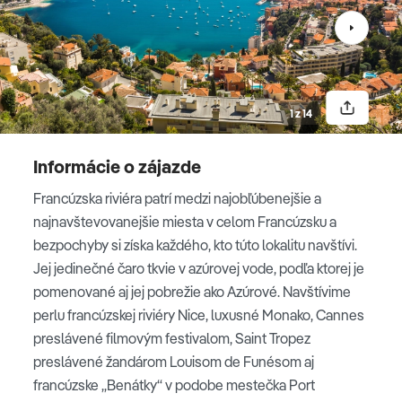
MONAKO - MONTE CARLO
Vyberieme sa na celodenný výlet vlakom do mesta
presláveného Grace Kelly, do
Monaka
. Mestský štát je
známy závodmi Formuly 1, ale aj svojou históriou a
1 z 14
noblesou. Uvidíme kniežací palác, katedrálu a
oceánografické múzeum. Mesto spoznáme aj vďaka
Informácie o zájazde
jazde turistickým vláčikom. Vstúpime do
Monte Carla
,
Francúzska riviéra patrí medzi najobľúbenejšie a
miesta, kde sa natáčali filmy o Jamesovi Bondovi.
najnavštevovanejšie miesta v celom Francúzsku a
Najbohatšia časť Monackého kniežatstva očarí známym
bezpochyby si získa každého, kto túto lokalitu navštívi.
hotelom Paris, Kasínom a luxusnými butikmi.
Jej jedinečné čaro tkvie v azúrovej vode, podľa ktorej je
pomenované aj jej pobrežie ako Azúrové. Navštívime
perlu francúzskej riviéry Nice, luxusné Monako, Cannes
Monako
preslávené filmovým festivalom, Saint Tropez
preslávené žandárom Louisom de Funésom aj
francúzske „Benátky“ v podobe mestečka Port
Monte Carlo