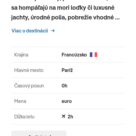
sa hompáľajú na mori loďky či luxusné
jachty, úrodné polia, pobrežie vhodné …
Viac o destinácii
Krajina
Francúzsko
Hlavné mesto
Paríž
Časový posun
0h
Mena
euro
Dĺžka letu
2h