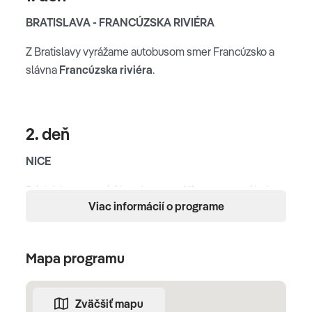
BRATISLAVA - FRANCÚZSKA RIVIÉRA
Z Bratislavy vyrážame autobusom smer Francúzsko a
slávna
Francúzska riviéra
.
2. deň
NICE
Prichádzame na riviéru, do mesta
Nice
, vstupnej brány
Viac informácií o programe
Azúrového pobrežia. Už ihneď pri príchode uvidíme
nádhernú azúrovú farbu mora. Zastavíme sa na letisku a
vyzdvihneme leteckých klientov. Poprechádzame sa
Mapa programu
Starým mestom
, kde uvidíme jedno z najznámejších
námestí Massena s fontánou. Na známom trhu
ochutnáme gurmánske špeciality miestnej kuchyne a
Zväčšiť mapu