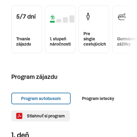
5/7 dní
Pre
Trvanie
1. stupeň
single
Gurmánsk
zájazdu
náročnosti
cestujúcich
zážitky
Program zájazdu
Program autobusom
Program letecky
Stiahnuť si program
1. deň