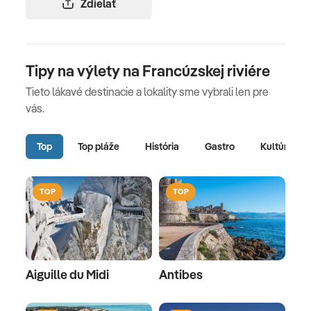
Zdielať
Tipy na výlety na Francúzskej riviére
Tieto lákavé destinacie a lokality sme vybrali len pre
vás.
Top
Top pláže
História
Gastro
Kultúra
TOP
TOP
Aiguille du Midi
Antibes