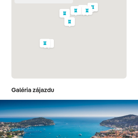
presunieme sa na
Promenade des Anglais.
Nevynecháme slávny hotel Negresco a Operu so
sochou Slobody. Na konci promenády vystúpime na
Colline du Chateau, odkiaľ sa nám naskytne výhľad na
celú promenádu s plážou alebo hlavný prístav
Port
Lympia
. V meste nájdeme množstvo zákutí, ktoré prajú
prechádzkam a umelecké pamiatky budú striedať
subtropické záhrady.
Nice
Galéria zájazdu
Promenade des Anglais
3. deň