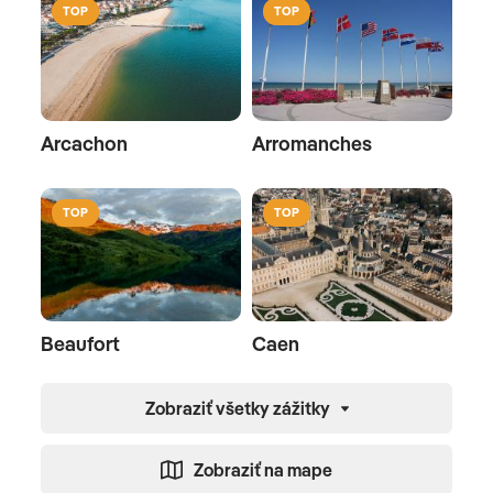
TOP
TOP
Arcachon
Arromanches
TOP
TOP
Beaufort
Caen
Zobraziť všetky zážitky
Zobraziť na mape