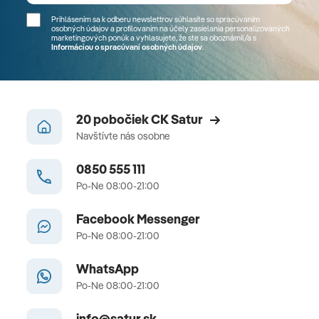
Prihlásením sa k odberu newslettrov súhlasíte so spracúvaním
osobných údajov a profilovaním na účely zasielania personalizovaných
marketingových ponúk a vyhlasujete, že ste sa
oboznámil/a
s
Informáciou o spracúvaní osobných údajov
.
20 pobočiek CK Satur
Navštívte nás osobne
0850 555 111
Po-Ne 08:00-21:00
Facebook Messenger
Po-Ne 08:00-21:00
WhatsApp
Po-Ne 08:00-21:00
info@satur.sk