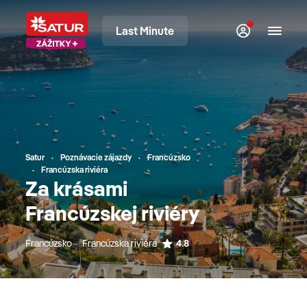
Last Minute
Satur
Poznávacie zájazdy
Francúzsko
Francúzska riviéra
Za krásami
Francúzskej riviéry
Francúzsko · Francúzska riviéra
4.8