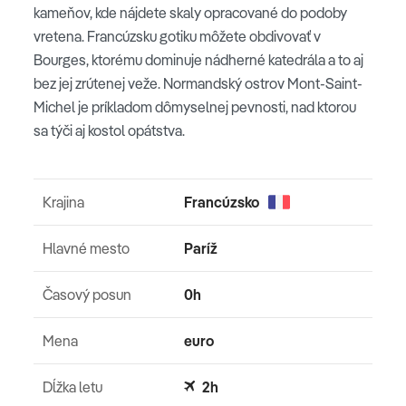
kameňov, kde nájdete skaly opracované do podoby
vretena. Francúzsku gotiku môžete obdivovať v
Bourges, ktorému dominuje nádherné katedrála a to aj
bez jej zrútenej veže. Normandský ostrov Mont-Saint-
Michel je príkladom dômyselnej pevnosti, nad ktorou
sa týči aj kostol opátstva.
Krajina
Francúzsko
Hlavné mesto
Paríž
Časový posun
0h
Mena
euro
Dĺžka letu
2h