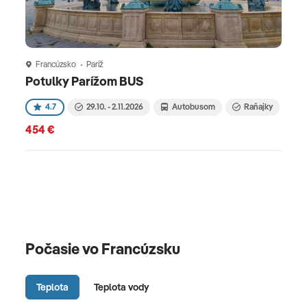
Francúzsko
Paríž
Fr
Potulky Parížom BUS
Par
4.7
29.10. - 2.11.2026
Autobusom
Raňajky
454 €
489
Počasie vo Francúzsku
Teplota
Teplota vody