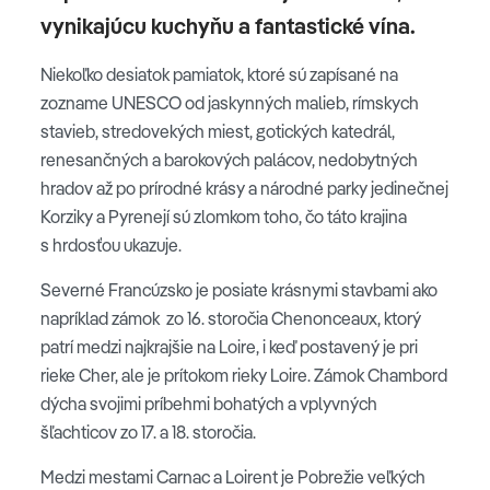
vynikajúcu kuchyňu a fantastické vína.
Niekoľko desiatok pamiatok, ktoré sú zapísané na
zozname UNESCO od jaskynných malieb, rímskych
stavieb, stredovekých miest, gotických katedrál,
renesančných a barokových palácov, nedobytných
hradov až po prírodné krásy a národné parky jedinečnej
Korziky a Pyrenejí sú zlomkom toho, čo táto krajina
s hrdosťou ukazuje.
Severné Francúzsko je posiate krásnymi stavbami ako
napríklad zámok zo 16. storočia Chenonceaux, ktorý
patrí medzi najkrajšie na Loire, i keď postavený je pri
rieke Cher, ale je prítokom rieky Loire. Zámok Chambord
dýcha svojimi príbehmi bohatých a vplyvných
šľachticov zo 17. a 18. storočia.
Medzi mestami Carnac a Loirent je Pobrežie veľkých