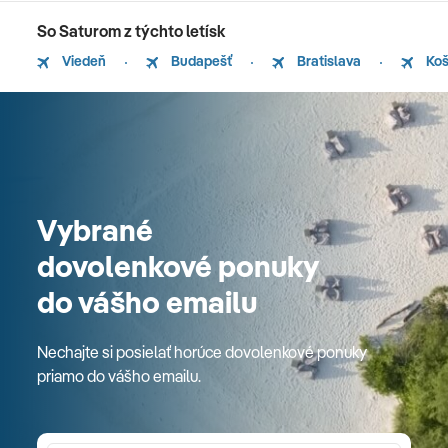
So Saturom z týchto letísk
Viedeň
Budapešť
Bratislava
Koš
Vybrané
dovolenkové ponuky
do vášho emailu
Nechajte si posielať horúce dovolenkové ponuky
priamo do vášho emailu.