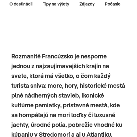
O destinácii
Tipy na výlety
Zájazdy
Počasie
Rozmanité Francúzsko je nesporne
jednou z najzaujímavejších krajín na
svete, ktorá má všetko, o čom každý
turista sníva: more, hory, historické mestá
plné nádherných stavieb, ikonické
kultúrne pamiatky, prístavné mestá, kde
sa hompáľajú na mori loďky či luxusné
jachty, úrodné polia, pobrežie vhodné ku
kúpaniu v Stredomorí a aj u Atlantiku,