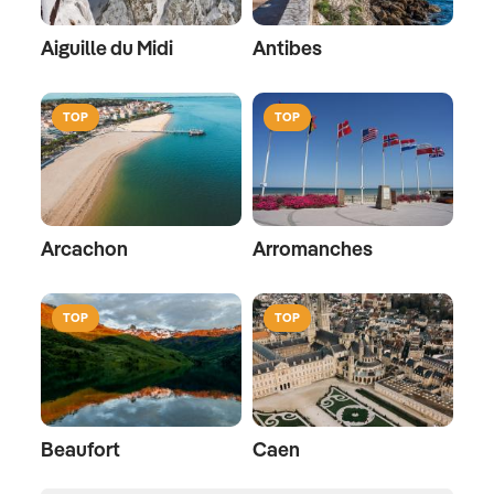
Aiguille du Midi
Antibes
TOP
TOP
Arcachon
Arromanches
TOP
TOP
Beaufort
Caen