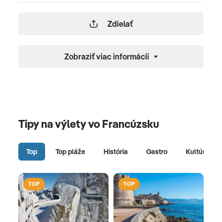
Zdielať
Zobraziť viac informácii
Tipy na výlety vo Francúzsku
Top
Top pláže
História
Gastro
Kultúra
TOP
TOP