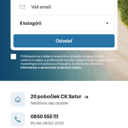
8 kategórií
Odoslať
Prihlásením sa k odberu newslettrov súhlasíte so spracúvaním
osobných údajov a profilovaním na účely zasielania personalizovaných
marketingových ponúk a vyhlasujete, že ste sa
oboznámil/a
s
Informáciou o spracúvaní osobných údajov
.
20 pobočiek CK Satur
Navštívte nás osobne
0850 555 111
Po-Ne 08:00-21:00