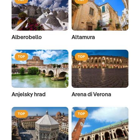
Alberobello
Altamura
TOP
TOP
Anjelsky hrad
Arena di Verona
TOP
TOP