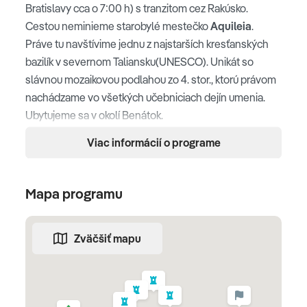
Bratislavy cca o 7:00 h) s tranzitom cez Rakúsko.
Cestou neminieme starobylé mestečko
Aquileia
.
Práve tu navštívime jednu z najstarších kresťanských
bazilík v severnom Taliansku(UNESCO). Unikát so
slávnou mozaikovou podlahou zo 4. stor., ktorú právom
nachádzame vo všetkých učebniciach dejín umenia.
Ubytujeme sa v okolí Benátok.
Viac informácií o programe
Aquileia
Mapa programu
2. deň
Zväčšiť mapu
BENÁTKY
Dnes sa presunieme do mesta na vode, do
Benátok
.
Ležia na 118 ostrovoch, vzájomne oddelených kanálmi a