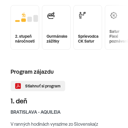
Satur
2. stupeň
Gurmánske
Sprievodca
Flexi
náročnosti
zážitky
CK Satur
poznávan
Program zájazdu
Stiahnuť si program
1. deň
BRATISLAVA - AQUILEIA
V ranných hodinách vyrazíme zo Slovenska(z