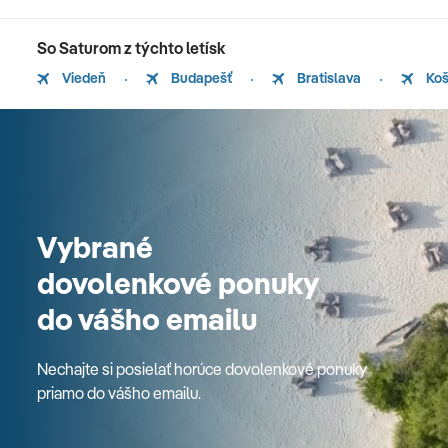
So Saturom z týchto letísk
Viedeň
Budapešť
Bratislava
Koš
Vybrané
dovolenkové ponuky
do vášho emailu
Nechajte si posielať horúce dovolenkové ponuky
priamo do vášho emailu.