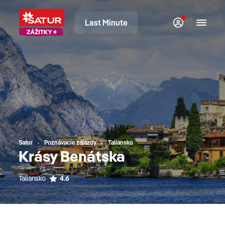
Last Minute
Satur
Poznávacie zájazdy
Taliansko
Krásy Benátska
Taliansko
4.6