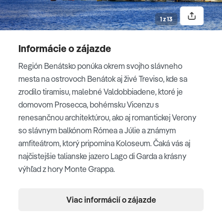
Most vzdychov
1 z 13
Informácie o zájazde
Dóžov palác
Región Benátsko ponúka okrem svojho slávneho
mesta na ostrovoch Benátok aj živé Treviso, kde sa
Námestie sv. Marka v
zrodilo tiramisu, malebné Valdobbiadene, ktoré je
Benátkach
domovom Prosecca, bohémsku Vicenzu s
renesančnou architektúrou, ako aj romantickej Verony
Ponte di Rialto
so slávnym balkónom Rómea a Júlie a známym
amfiteátrom, ktorý pripomína Koloseum. Čaká vás aj
najčistejšie talianske jazero Lago di Garda a krásny
3. deň
výhľad z hory Monte Grappa.
TREVISO - VALDOBBIADENE
Ubytovanie
Viac informácií o zájazde
Po raňajkách sa vydáme do čarovného
Trevisa
, mesta
3* hotely
so živým centrom plným moderných i historických