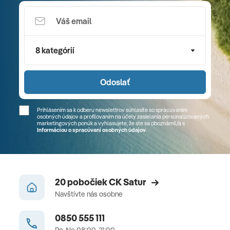
8 kategórií
Odoslať
Prihlásením sa k odberu newslettrov súhlasíte so spracúvaním
osobných údajov a profilovaním na účely zasielania personalizovaných
marketingových ponúk a vyhlasujete, že ste sa
oboznámil/a
s
Informáciou o spracúvaní osobných údajov
.
20 pobočiek CK Satur
Navštívte nás osobne
0850 555 111