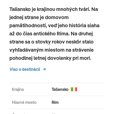
Casa di Giulietta
Taliansko je krajinou mnohých tvárí. Na
jednej strane je domovom
pamätihodností, veď jeho história siaha
Piazza dei Signori
až do čias antického Ríma. Na druhej
strane sa o stovky rokov neskôr stalo
Lago di Garda
vyhľadávaným miestom na strávenie
pohodlnej letnej dovolenky pri mori.
Sirmione
Viac o destinácii
6. deň
Krajina
Taliansko
Príchod na Slovensko v skorých ranných hodinách.
Hlavné mesto
Rím