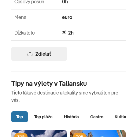
Časový posun
0h
Mena
euro
Dĺžka letu
2h
Zdielať
Tipy na výlety v Taliansku
Tieto lákavé destinacie a lokality sme vybrali len pre
vás.
Top
Top pláže
História
Gastro
Kultúra
TOP
TOP