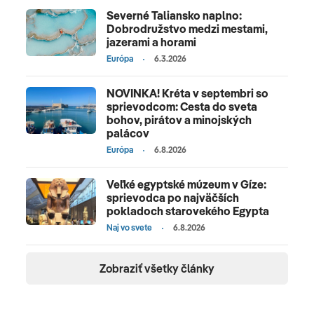
Severné Taliansko naplno:
Dobrodružstvo medzi mestami,
jazerami a horami
Európa
6.3.2026
NOVINKA! Kréta v septembri so
sprievodcom: Cesta do sveta
bohov, pirátov a minojských
palácov
Európa
6.8.2026
Veľké egyptské múzeum v Gíze:
sprievodca po najväčších
pokladoch starovekého Egypta
Naj vo svete
6.8.2026
Zobraziť všetky články