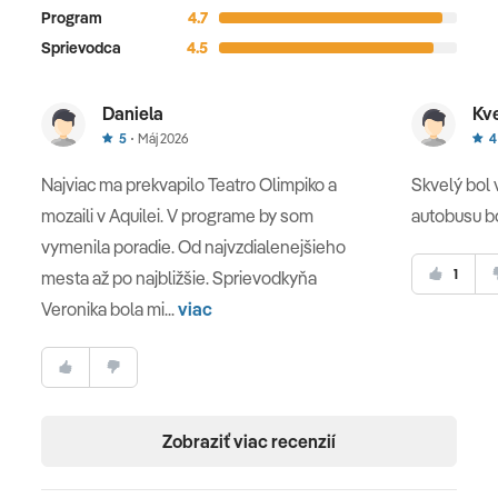
Program
4.7
Sprievodca
4.5
Basilica Palladiana
Daniela
Kv
5
Máj 2026
4
Vicenza
Najviac ma prekvapilo Teatro Olimpiko a
Skvelý bol 
mozaili v Aquilei. V programe by som
autobusu bo
5. deň
vymenila poradie. Od najvzdialenejšieho
1
mesta až po najbližšie. Sprievodkyňa
VERONA - SIRMIONE
Veronika bola mi...
viac
Predpoludním sa vyberieme na prehliadku Verony,
mesta Rómea a Júlie, ktoré okrem Shakespeara
inšpirovalo ďalších umelcov ako Dante či Goethe. Pri
pešej prehliadke historického centrasa pristavíme pri
najznámejšom dome mesta -
Casa di Giulietta
s
Zobraziť viac recenzií
legendárnym balkónom. Čakajú nás čarovné námestia