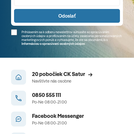
Odoslať
Prihlásením sa k odberu newslettrov súhlasíte so spracúvaním
osobných údajov a profilovaním na účely zasielania personalizovaných
marketingových ponúk a vyhlasujete, že ste sa
oboznámil/a
s
Informáciou o spracúvaní osobných údajov
.
20 pobočiek CK Satur
Navštívte nás osobne
0850 555 111
Po-Ne 08:00-21:00
Facebook Messenger
Po-Ne 08:00-21:00