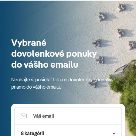
Vybrané
dovolenkové ponuky
do vášho emailu
Nechajte si posielať horúce dovolenkové ponuky
priamo do vášho emailu.
8 kategórií