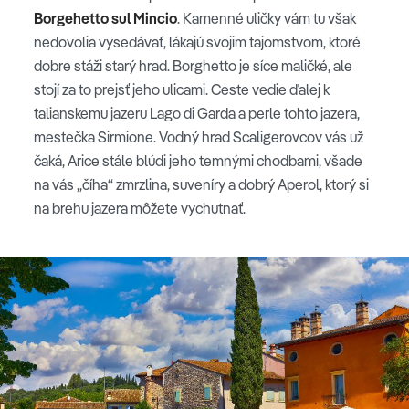
Borgehetto sul Mincio
. Kamenné uličky vám tu však
nedovolia vysedávať, lákajú svojim tajomstvom, ktoré
dobre stáži starý hrad. Borghetto je síce maličké, ale
stojí za to prejsť jeho ulicami. Ceste vedie ďalej k
talianskemu jazeru Lago di Garda a perle tohto jazera,
mestečka Sirmione. Vodný hrad Scaligerovcov vás už
čaká, Arice stále blúdi jeho temnými chodbami, všade
na vás „číha“ zmrzlina, suveníry a dobrý Aperol, ktorý si
na brehu jazera môžete vychutnať.