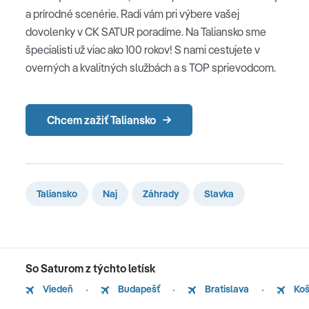
a prírodné scenérie. Radi vám pri výbere vašej
dovolenky v CK SATUR poradíme. Na Taliansko sme
špecialisti už viac ako 100 rokov! S nami cestujete v
overných a kvalitných službách a s TOP sprievodcom.
Chcem zažiť Taliansko
Taliansko
Naj
Záhrady
Slavka
So Saturom z týchto letísk
Viedeň
Budapešť
Bratislava
Koš