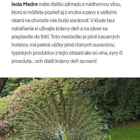
Isola Madre
máte ďalšiu záhradu s nádhernou vilou,
ktorú si môžete pozrieť aj z vnútra a pávy s veľkými
okami na chvoste vás budú sledovať. V kľude bez
naháňania si užívajte krásny deň a na záver sa
preplavíte do Stiri. Toto mestečko je plné luxusných
hotelov, má pekné uličky plné rôznych suvenírov,
typických produktov z tejto oblasti ako sú vína, syry či
prosciuta... och ďalší krásny deň za nami!