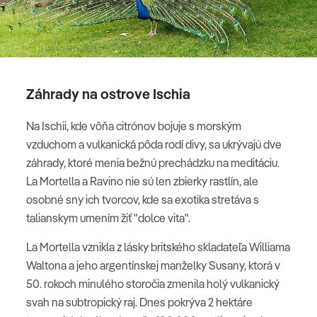
Záhrady na ostrove Ischia
Na Ischii, kde vôňa citrónov bojuje s morským
vzduchom a vulkanická pôda rodí divy, sa ukrývajú dve
záhrady, ktoré menia bežnú prechádzku na meditáciu.
La Mortella a Ravino nie sú len zbierky rastlín, ale
osobné sny ich tvorcov, kde sa exotika stretáva s
talianskym umením žiť "dolce vita".
La Mortella vznikla z lásky britského skladateľa Williama
Waltona a jeho argentínskej manželky Susany, ktorá v
50. rokoch minulého storočia zmenila holý vulkanický
svah na subtropický raj. Dnes pokrýva 2 hektáre