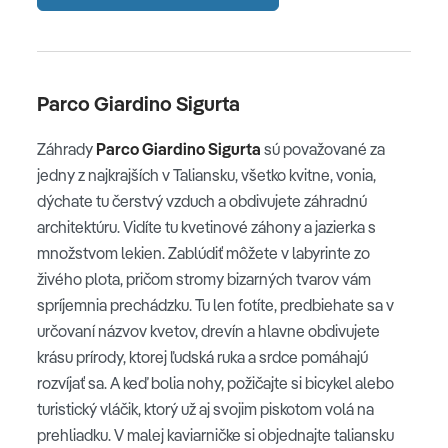
Parco Giardino Sigurta
Záhrady
Parco Giardino Sigurta
sú považované za
jedny z najkrajších v Taliansku, všetko kvitne, vonia,
dýchate tu čerstvý vzduch a obdivujete záhradnú
architektúru. Vidíte tu kvetinové záhony a jazierka s
množstvom lekien. Zablúdiť môžete v labyrinte zo
živého plota, pričom stromy bizarných tvarov vám
spríjemnia prechádzku. Tu len fotíte, predbiehate sa v
určovaní názvov kvetov, drevín a hlavne obdivujete
krásu prírody, ktorej ľudská ruka a srdce pomáhajú
rozvíjať sa. A keď bolia nohy, požičajte si bicykel alebo
turistický vláčik, ktorý už aj svojim piskotom volá na
prehliadku. V malej kaviarničke si objednajte taliansku