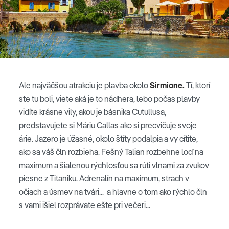
Ale najväčšou atrakciu je plavba okolo
Sirmione.
Tí, ktorí
ste tu boli, viete aká je to nádhera, lebo počas plavby
vidíte krásne vily, akou je básnika Cutullusa,
predstavujete si Máriu Callas ako si precvičuje svoje
árie. Jazero je úžasné, okolo štíty podalpia a vy cítite,
ako sa váš čln rozbieha. Fešný Talian rozbehne loď na
maximum a šialenou rýchlosťou sa rúti vlnami za zvukov
piesne z Titaniku. Adrenalín na maximum, strach v
očiach a úsmev na tvári... a hlavne o tom ako rýchlo čln
s vami išiel rozprávate ešte pri večeri...