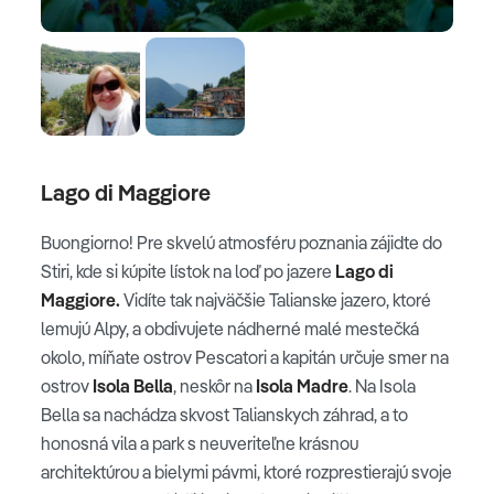
Lago di Maggiore
Buongiorno! Pre skvelú atmosféru poznania zájidte do
Stiri, kde si kúpite lístok na loď po jazere
Lago di
Maggiore.
Vidíte tak najväčšie Talianske jazero, ktoré
lemujú Alpy, a obdivujete nádherné malé mestečká
okolo, míňate ostrov Pescatori a kapitán určuje smer na
ostrov
Isola Bella
, neskôr na
Isola Madre
. Na Isola
Bella sa nachádza skvost Talianskych záhrad, a to
honosná vila a park s neuveriteľne krásnou
architektúrou a bielymi pávmi, ktoré rozprestierajú svoje