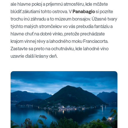
ale hlavne pokoj a príjemnú atmosféru, kde môžete
blúdiť zákutiami tohto ostrova. V
Panabagio
si pozrite
trochu inú záhradu a to múzeum bonsajov. Úžasné tvary
týchto malých stromčekov vo vás prebudia fantáziu a
hlavne chuť na dobré vínko, pretože prechádzate
krajom vinnej révy a lahodného moku Franciacorta.
Zastavte sa preto na ochutnávku, kde lahodné víno
uzavrie ďalší krásny deň.