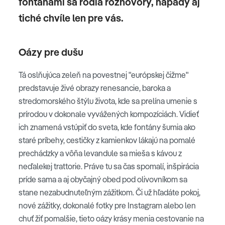
fontánami sa rodia rozhovory, nápady aj
tiché chvíle len pre vás.
Oázy pre dušu
Tá oslňujúca zeleň na povestnej "európskej čižme"
predstavuje živé obrazy renesancie, baroka a
stredomorského štýlu života, kde sa prelína umenie s
prírodou v dokonale vyvážených kompozíciách. Vidieť
ich znamená vstúpiť do sveta, kde fontány šumia ako
staré príbehy, cestičky z kamienkov lákajú na pomalé
prechádzky a vôňa levandule sa mieša s kávou z
neďalekej trattorie. Práve tu sa čas spomalí, inšpirácia
príde sama a aj obyčajný obed pod olivovníkom sa
stane nezabudnuteľným zážitkom. Či už hľadáte pokoj,
nové zážitky, dokonalé fotky pre Instagram alebo len
chuť žiť pomalšie, tieto oázy krásy menia cestovanie na