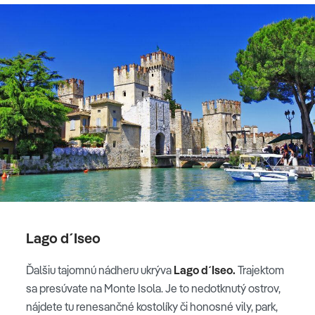
Lago d´Iseo
Ďalšiu tajomnú nádheru ukrýva
Lago d´Iseo.
Trajektom
sa presúvate na Monte Isola. Je to nedotknutý ostrov,
nájdete tu renesančné kostolíky či honosné vily, park,