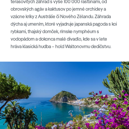
terasovitých záhrad s vyše 100 000 rastlinami, od
obrovských agáv a kaktusov po jemné orchidey a
vzácne kríky z Austrálie či Nového Zélandu. Záhrada
dýcha aj umením, ktoré vyjadruje japanská pagoda s koi
rybkami, thajský domček, rímske nymphéum s
vodopádom a dokonca malé divadlo, kde sa v lete
hráva klasická hudba – hold Waltonovmu dedičstvu.