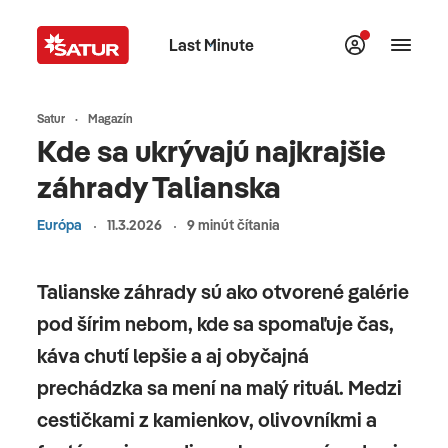
Last Minute
Satur
Magazín
Kde sa ukrývajú najkrajšie
záhrady Talianska
Európa
11.3.2026
9 minút čítania
Talianske záhrady sú ako otvorené galérie
pod šírim nebom, kde sa spomaľuje čas,
káva chutí lepšie a aj obyčajná
prechádzka sa mení na malý rituál. Medzi
cestičkami z kamienkov, olivovníkmi a