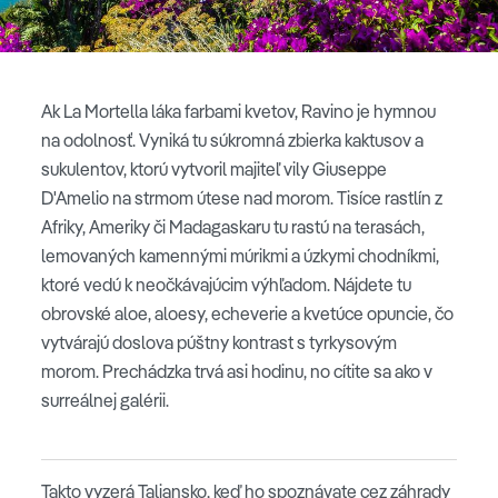
Ak La Mortella láka farbami kvetov, Ravino je hymnou
na odolnosť. Vyniká tu súkromná zbierka kaktusov a
sukulentov, ktorú vytvoril majiteľ vily Giuseppe
D'Amelio na strmom útese nad morom. Tisíce rastlín z
Afriky, Ameriky či Madagaskaru tu rastú na terasách,
lemovaných kamennými múrikmi a úzkymi chodníkmi,
ktoré vedú k neočkávajúcim výhľadom. Nájdete tu
obrovské aloe, aloesy, echeverie a kvetúce opuncie, čo
vytvárajú doslova púštny kontrast s tyrkysovým
morom. Prechádzka trvá asi hodinu, no cítite sa ako v
surreálnej galérii.
Takto vyzerá Taliansko, keď ho spoznávate cez záhrady