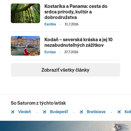
Kostarika a Panama: cesta do
srdca prírody, kultúr a
dobrodružstva
Exotika
31.7.2026
Kodaň – severská kráska a jej 10
nezabudnuteľných zážitkov
Európa
27.7.2026
Zobraziť všetky články
So Saturom z týchto letísk
Viedeň
Budapešť
Bratislava
Koš