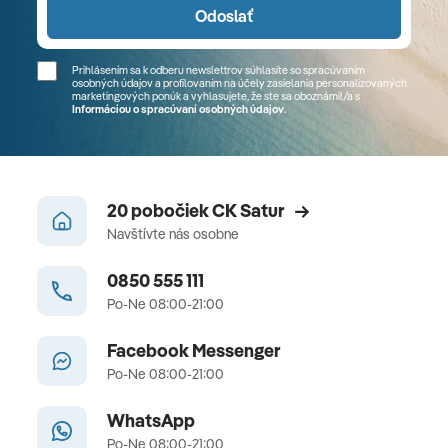
Odoslať
Prihlásením sa k odberu newslettrov súhlasíte so spracúvaním
osobných údajov a profilovaním na účely zasielania personalizovaných
marketingových ponúk a vyhlasujete, že ste sa
oboznámil/a
s
Informáciou o spracúvaní osobných údajov
.
20 pobočiek CK Satur
Navštívte nás osobne
0850 555 111
Po-Ne 08:00-21:00
Facebook Messenger
Po-Ne 08:00-21:00
WhatsApp
Po-Ne 08:00-21:00