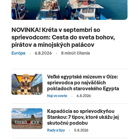
NOVINKA! Kréta v septembri so
sprievodcom: Cesta do sveta bohov,
pirátov a minojských palácov
Európa
6.8.2026
8 minút čítania
Veľké egyptské múzeum v Gíze:
sprievodca po najväčších
pokladoch starovekého Egypta
Naj vo svete
6.8.2026
Kapadócia so sprievodkyňou
Stankou: 7 tipov, ktoré ukážu jej
skutočnú podobu
Rady a tipy
5.8.2026