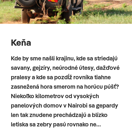
10. deň
DIANI BEACH - NAIROBI/MOMBASA
Keňa
V prípade odletu z Nairobi, miestny prelet z Mombasy.
Kde by sme našli krajinu, kde sa striedajú
11. deň
savany, gejzíry, neúrodné útesy, dažďové
pralesy a kde sa pozdĺž rovníka tiahne
NAIROBI/MOMBASA - VIEDEŇ
zasnežená hora smerom na horúcu púšť?
Transfer na letisko, odlet do Viedne.
Niekoľko kilometrov od vysokých
panelových domov v Nairobi sa gepardy
len tak znudene prechádzajú a blízko
12. deň
letiska sa zebry pasú rovnako ne…
VIEDEŇ