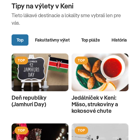
Tipy na výlety v Keni
Tieto lákavé destinacie a lokality sme vybrali len pre
vás.
Top
Fakultatívny výlet
Top pláže
História
TOP
TOP
Deň republiky
Jedálniček v Keni:
(Jamhuri Day)
Mäso, strukoviny a
kokosové chute
TOP
TOP