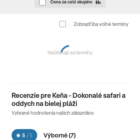
Cena za celú skupinu
Mzima Springs
Zobraziť iba voľné termíny
Národný park Tsavo East
a West
Načítavajú sa termíny
5. deň
TAITA HILLS
Recenzie pre Keňa - Dokonalé safari a
Dnes celý deň budeme na safari a budeme pozorovať
oddych na bielej pláži
nádhernú scenériu krajiny a divočinu.
Vybrané hodnotenia našich zákazníkov.
6. deň
Výborné (
7
)
5
/
5