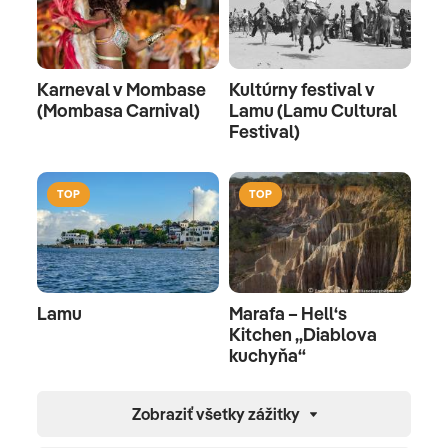
Karneval v Mombase
Kultúrny festival v
(Mombasa Carnival)
Lamu (Lamu Cultural
Festival)
TOP
TOP
Lamu
Marafa – Hell‘s
Kitchen „Diablova
kuchyňa“
Zobraziť všetky zážitky