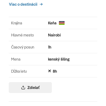
Viac o destinácii
V závislosti od letových časov, možný prílet až v 12. deň.
Krajina
Keňa
Hlavné mesto
Nairobi
Časový posun
1h
Mena
kenský šiling
Dĺžka letu
8h
Zdielať