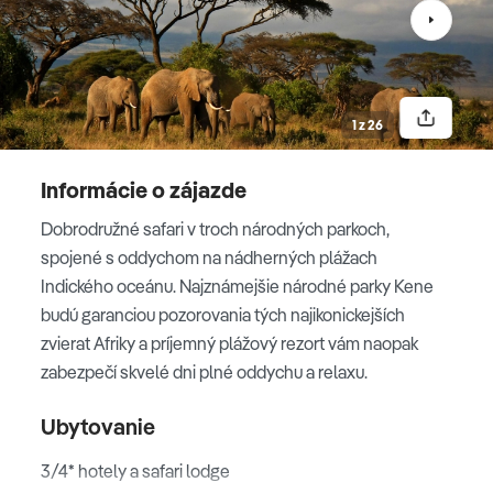
Národný Park Amboseli
3. deň
1 z 26
AMBOSELI - MASAJOVIA
Informácie o zájazde
Ráno si privstaneme, aby sme stihli úžasný africký
Dobrodružné safari v troch národných parkoch,
východ slnka. Hneď po skorých raňajkách na nás už
spojené s oddychom na nádherných plážach
bude čakať sprievodca a vyrážame na ďalšie
Indického oceánu. Najznámejšie národné parky Kene
dobrodružstvo do
NP Amboseli
. Zaujímavosťou jazera
budú garanciou pozorovania tých najikonickejších
Amboseli je, že v období sucha vysychá, zatiaľ čo v
zvierat Afriky a príjemný plážový rezort vám naopak
období dažďov je naplnené vodou, čo má za následok
zabezpečí skvelé dni plné oddychu a relaxu.
mimoriadne jedinečnú faunu. Močaristá oblasť priťahuje
do parku zvieratá. Amboseli je domovom viac ako 56
Ubytovanie
druhov cicavcov a stoviek rôznych druhov vtákov.
Môžeme vidieť afrického slona, pakone, zebry, veľké
3/4* hotely a safari lodge
mačky, žirafy a tiež rôzne plemená antilop. Piknikový