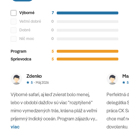
TAITA HILLS - DIANI BEACH
Výborné
7
Po skorých raňajkách sa odhlásime z nášho hotela a
Veľmi dobré
0
zamierime na
pláž Diani
, kam prídeme v
Dobré
0
popoludňajších hodinách. Môžeme dni tráviť slobodne.
Môžeme sa opaľovať, plávať v Indickom oceáne,
Nič moc
0
relaxovať. Môžeme navštíviť aj miestny trh, alebo aj
Program
5
drevorezbársku dielňu, kde si môžeme vybrať z
Sprievodca
5
najkrajších ručných prác, aby sme si Keňu vzali domov
nielen v našich srdciach, ale aby sme si doma na
Zdenko
Ma
poličku položili aj krásnu drevorezbu.
5
Máj 2026
5
Výborné safari, aj keď zvierat bolo menej,
Perfektná 
Diani Beach
lebo v období dažďov sú viac "rozptýlené"
delegátka S
mimo vymedzených trás, krásna pláž a veľmi
práca CK S
príjemný Indický oceán. Program zájazdu vy...
chce mať n
7. deň
viac
dovolenku. P