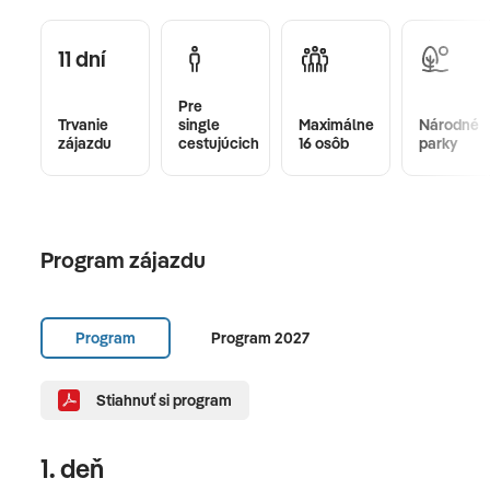
11 dní
Pre
Trvanie
single
Maximálne
Národné
zájazdu
cestujúcich
16 osôb
parky
Program zájazdu
Program
Program 2027
Stiahnuť si program
1. deň