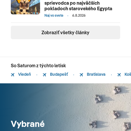
sprievodca po najväčších
pokladoch starovekého Egypta
Naj vo svete
6.8.2026
Zobraziť všetky články
So Saturom z týchto letísk
Viedeň
Budapešť
Bratislava
Koš
Vybrané