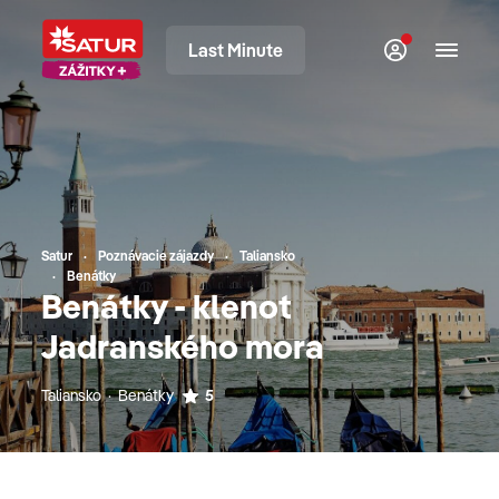
Last Minute
Satur
Poznávacie zájazdy
Taliansko
Benátky
Benátky - klenot
Jadranského mora
Taliansko · Benátky
5