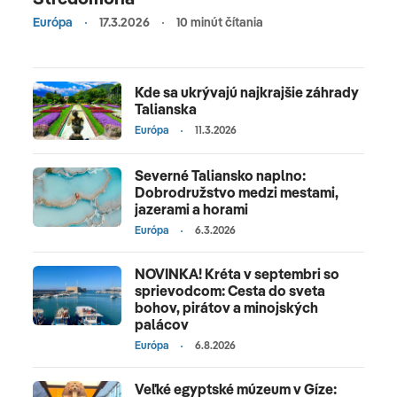
Európa
17.3.2026
10 minút čítania
Kde sa ukrývajú najkrajšie záhrady
Talianska
Európa
11.3.2026
Severné Taliansko naplno:
Dobrodružstvo medzi mestami,
jazerami a horami
Európa
6.3.2026
NOVINKA! Kréta v septembri so
sprievodcom: Cesta do sveta
bohov, pirátov a minojských
palácov
Európa
6.8.2026
Veľké egyptské múzeum v Gíze: