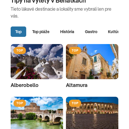
Tipy na výlety v Benátkach
Tieto lákavé destinacie a lokality sme vybrali len pre
vás.
Top
Top pláže
História
Gastro
Kultúra
TOP
TOP
Alberobello
Altamura
TOP
TOP