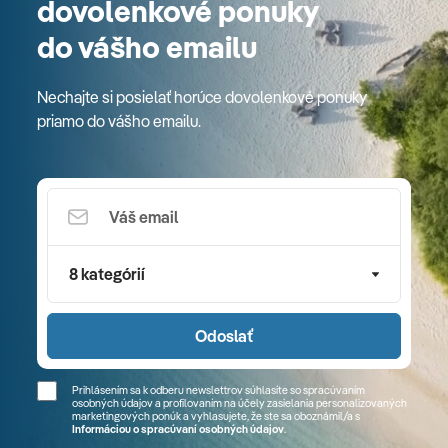
dovolenkové ponuky
do vášho emailu
Nechajte si posielať horúce dovolenkové ponuky
priamo do vášho emailu.
8 kategórií
Odoslať
Prihlásením sa k odberu newslettrov súhlasíte so spracúvaním
osobných údajov a profilovaním na účely zasielania personalizovaných
marketingových ponúk a vyhlasujete, že ste sa
oboznámil/a
s
Informáciou o spracúvaní osobných údajov
.