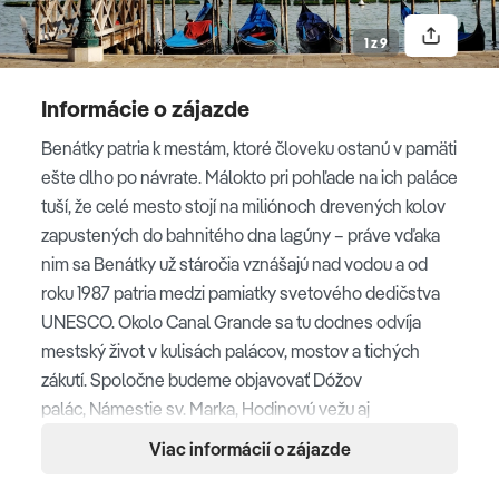
Canal Grande. Po prehliadke so sprievodcom nám
1 z 9
zostane čas na vlastné objavovanie mesta aj na
príjemné posedenie pri talianskom espresse a tiramisu.
Informácie o zájazde
A možno sa napokon necháme zlákať aj na romantickú
plavbu gondolou benátskymi kanálmi.
Benátky patria k mestám, ktoré človeku ostanú v pamäti
ešte dlho po návrate. Málokto pri pohľade na ich paláce
tuší, že celé mesto stojí na miliónoch drevených kolov
Dóžov palác
zapustených do bahnitého dna lagúny – práve vďaka
nim sa Benátky už stáročia vznášajú nad vodou a od
roku 1987 patria medzi pamiatky svetového dedičstva
Most vzdychov
UNESCO. Okolo Canal Grande sa tu dodnes odvíja
mestský život v kulisách palácov, mostov a tichých
zákutí. Spoločne budeme objavovať Dóžov
Námestie sv. Marka v
palác, Námestie sv. Marka, Hodinovú vežu aj
Benátkach
most Rialto, prejdeme sa úzkymi uličkami s kaviarňami a
Viac informácií o zájazde
obchodíkmi a necháme na seba pôsobiť atmosféru
Ponte di Rialto
mesta, ktoré si aj dnes zachováva svoj osobitý rytmus.