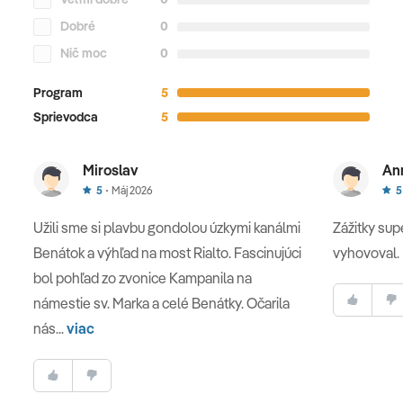
Dobré
0
Nič moc
0
Program
5
Sprievodca
5
Miroslav
An
5
Máj 2026
5
Užili sme si plavbu gondolou úzkymi kanálmi
Zážitky sup
Benátok a výhľad na most Rialto. Fascinujúci
vyhovoval.
bol pohľad zo zvonice Kampanila na
námestie sv. Marka a celé Benátky. Očarila
nás...
viac