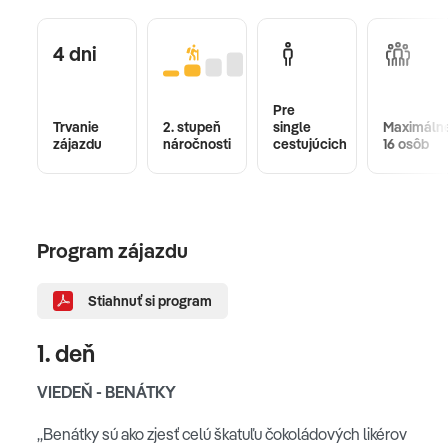
4 dni
Pre
Trvanie
2. stupeň
single
Maximáln
zájazdu
náročnosti
cestujúcich
16 osôb
Program zájazdu
Stiahnuť si program
1. deň
VIEDEŇ - BENÁTKY
„Benátky sú ako zjesť celú škatuľu čokoládových likérov