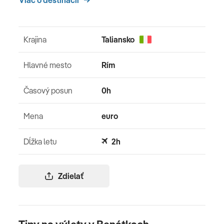
Viac o destinácii
Krajina
Taliansko
Hlavné mesto
Rím
Časový posun
0h
Mena
euro
Dĺžka letu
2h
Zdielať