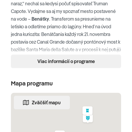
naraz,“ nechal sa kedysi počuť spisovateľ Truman
Capote. Vydajme sa aj my spoznať mesto postavené
na vode –
Benátky
. Transferom sa presunieme na
letisko a odletíme priamo do lagúny. Hneď na úvod
jedna kuriozita: Benátčania každý rok 21. novembra
postavia cez Canal Grande dočasný pontónový most k
bazilike Santa Maria della Salute a v procesii k nej putujú
už od roku 1631 – ako poďakovanie za koniec ničivého
Viac informácií o programe
moru. A ešte jedna nečakaná stopa v dejinách mesta: v
paláci Ca' Vendramin Calergi na brehu Canal Grande
zomrel v roku 1883 skladateľ Richard Wagner, takže za
Mapa programu
renesančnými fasádami sa tu skrýva aj kúsok hudobnej
histórie Európy.
Zväčšiť mapu
Benátky