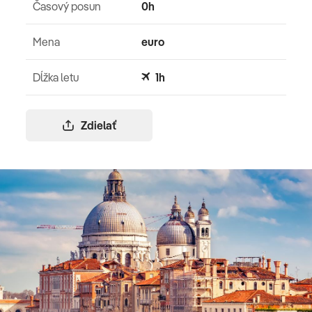
Časový posun
0h
Mena
euro
Dĺžka letu
1h
Zdielať