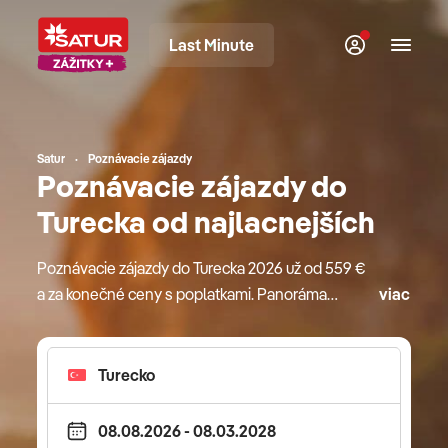
Last Minute
Satur
Poznávacie zájazdy
Poznávacie zájazdy do
Turecka od najlacnejších
Poznávacie zájazdy do Turecka 2026 už od 559 €
a za konečné ceny s poplatkami. Panoráma
viac
Turecka je plná minaretov, rímskych ruín, ktoré sa
tiahnu pozdĺž pobrežia a veľkolepých stavieb.
Spoznajte s nami krajinu s jedinečnou orientálnou
atmosférou, ktorú vďaka našim obľúbeným
a kvalitným sprievodcom uvidíte z úplne iného uhla