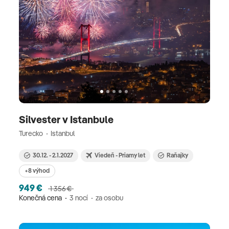
Silvester v Istanbule
Turecko
Istanbul
30.12. - 2.1.2027
Viedeň - Priamy let
Raňajky
+8 výhod
949 €
1 356 €
Konečná cena
3 nocí
za osobu