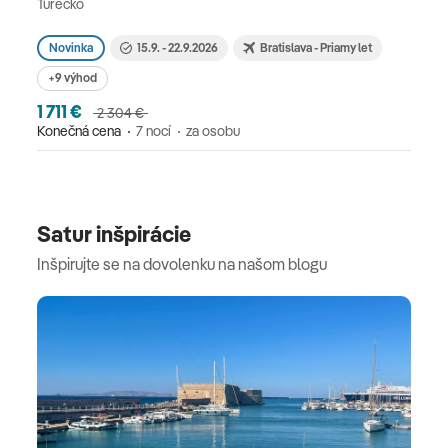
Turecko
Novinka
15.9. - 22.9.2026
Bratislava - Priamy let
+9 výhod
1 711 €
2 304 €
Konečná cena
7 nocí
za osobu
Satur inšpirácie
Inšpirujte se na dovolenku na našom blogu