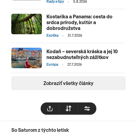
Rady a tipy
5.8.2026
Kostarika a Panama: cesta do
srdca prírody, kultúr a
dobrodružstva
Exotika
31.7.2026
Kodaň – severská kráska a jej 10
nezabudnuteľných zážitkov
Európa
27.7.2026
Zobraziť všetky články
So Saturom z týchto letísk