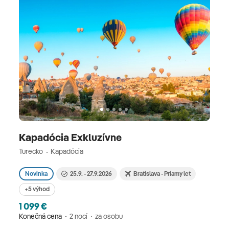
Kapadócia Exkluzívne
Turecko
Kapadócia
Novinka
25.9. - 27.9.2026
Bratislava - Priamy let
+5 výhod
1 099 €
Konečná cena
2 nocí
za osobu