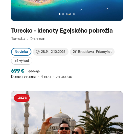
Turecko - klenoty Egejského pobrežia
Turecko
Dalaman
Novinka
28.9. - 2.10.2026
Bratislava - Priamy let
+6 výhod
699 €
999 €
Konečná cena
4 nocí
za osobu
-343 €