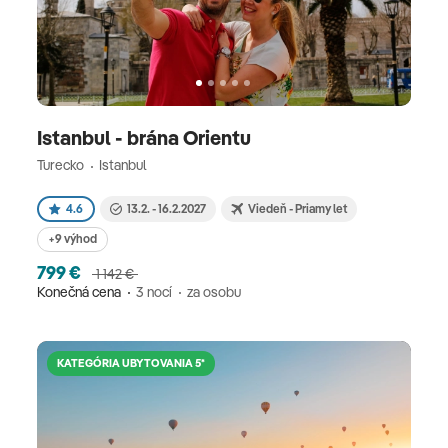
Istanbul - brána Orientu
Turecko
Istanbul
4.6
13.2. - 16.2.2027
Viedeň - Priamy let
+9 výhod
799 €
1 142 €
Konečná cena
3 nocí
za osobu
KATEGÓRIA UBYTOVANIA 5*