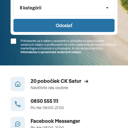
8 kategórií
Odoslať
Prihlásením sa k odberu newslettrov súhlasíte so spracúvaním
osobných údajov a profilovaním na účely zasielania personalizovaných
marketingových ponúk a vyhlasujete, že ste sa
oboznámil/a
s
Informáciou o spracúvaní osobných údajov
.
20 pobočiek CK Satur
Navštívte nás osobne
0850 555 111
Po-Ne 08:00-21:00
Facebook Messenger
Po-Ne 08:00-21:00