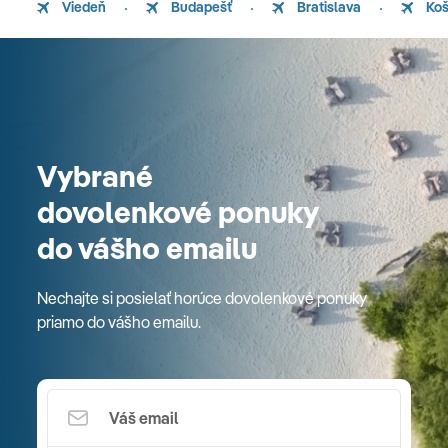
Viedeň
Budapešť
Bratislava
Koš
Vybrané
dovolenkové ponuky
do vášho emailu
Nechajte si posielať horúce dovolenkové ponuky
priamo do vášho emailu.