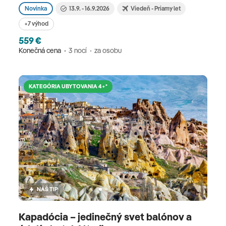
približne 2 hodiny. V krajine môžete očakávať
Novinka
13.9. - 16.9.2026
Viedeň - Priamy let
časový posun +2 hodiny. Pre detailné informácie
+7 výhod
o destinácii, počasí, dôležitých kontaktoch a iných
559 €
zaujímavostiach si prečítajte nášho turistického
Konečná cena
3 nocí
za osobu
sprievodcu Tureckom.
KATEGÓRIA UBYTOVANIA 4+*
NÁŠ TIP
Kapadócia – jedinečný svet balónov a