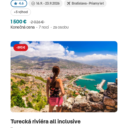
4.6
16.9. - 23.9.2026
Bratislava - Priamy let
+5 výhod
1 500 €
2 026 €
Konečná cena
7 nocí
za osobu
-593 €
Turecká riviéra all inclusive