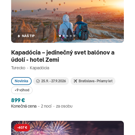
NÁŠ TIP
Kapadócia – jedinečný svet balónov a
údolí - hotel Zemi
Turecko
Kapadócia
Novinka
25.9. - 27.9.2026
Bratislava - Priamy let
+9 výhod
899 €
Konečná cena
2 nocí
za osobu
-407 €