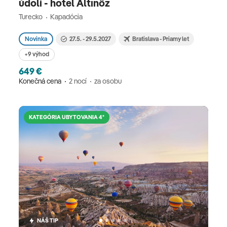
údolí - hotel Altınöz
Turecko
Kapadócia
Novinka
27.5. - 29.5.2027
Bratislava - Priamy let
+9 výhod
649 €
Konečná cena
2 nocí
za osobu
KATEGÓRIA UBYTOVANIA 4*
NÁŠ TIP