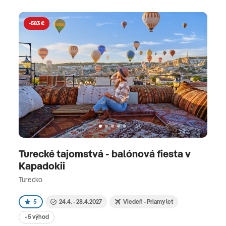
-583 €
Turecké tajomstvá - balónová fiesta v
Kapadokii
Turecko
5
24.4. - 28.4.2027
Viedeň - Priamy let
+5 výhod