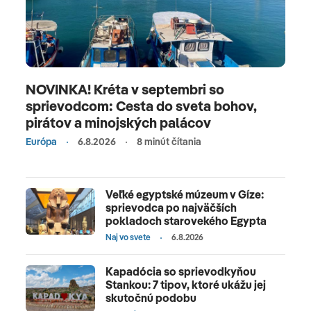
NOVINKA! Kréta v septembri so
sprievodcom: Cesta do sveta bohov,
pirátov a minojských palácov
Európa
6.8.2026
8 minút čítania
Veľké egyptské múzeum v Gíze:
sprievodca po najväčších
pokladoch starovekého Egypta
Naj vo svete
6.8.2026
Kapadócia so sprievodkyňou
Stankou: 7 tipov, ktoré ukážu jej
skutočnú podobu