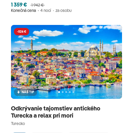
1 359 €
1 942 €
Konečná cena
4 nocí
za osobu
-526 €
NÁŠ TIP
Odkrývanie tajomstiev antického
Turecka a relax pri mori
Turecko