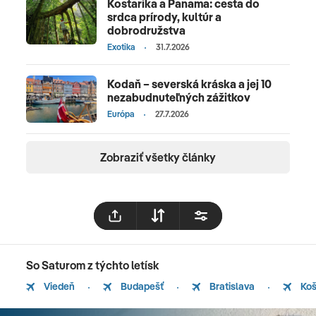
Kostarika a Panama: cesta do
srdca prírody, kultúr a
dobrodružstva
Exotika
31.7.2026
Kodaň – severská kráska a jej 10
nezabudnuteľných zážitkov
Európa
27.7.2026
Zobraziť všetky články
So Saturom z týchto letísk
Viedeň
Budapešť
Bratislava
Koš