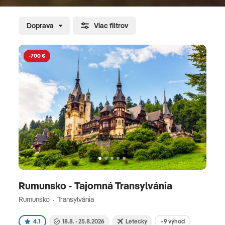
krásneho mesta Sibiu, ktoré sa pýši nádherným
historickým centrom. Poznávanie pokračuje
Doprava
Viac filtrov
príchodom do rodiska Draculu, mesta Sighisoara,
v ktorom uvidíte drakulov rodinný dom či nádhernú
-700 €
vežu s orlojom. V meste Turda vás čaká úchvatná
soľná baňa Turda, ktorá je najkrajším podzemným
miestom. V historickom meste Kluž si prezriete
kostol Sv. Martina a v meste Brašov môžete zas
obdivovať krásy priľahlých Karpát. Počas cesty
k Čiernemu moru si oddýchnete v meste Sinaia,
kde sa nachádza majstrovský zámok Peleš. Ako
dlho trvá let? Priamy let z Viedne do Bukurešti trvá
približne 1,5 hodiny. V krajine je časový posun +1
hodina. Tipy pri návšteve Rumunska Pri návšteve
Rumunsko - Tajomná Transylvánia
Rumunska by ste mali vedieť nasledovné:
Rumunsko
Transylvánia
V Rumunsku zabezpečujeme ubytovanie v 3/4*
hoteloch s raňajkami kvôli zaisteniu dokonalého
+9 výhod
4.1
18.8. - 25.8.2026
Letecky