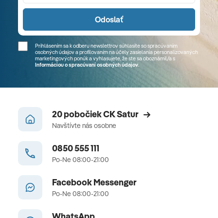
Odoslať
Prihlásením sa k odberu newslettrov súhlasíte so spracúvaním
osobných údajov a profilovaním na účely zasielania personalizovaných
marketingových ponúk a vyhlasujete, že ste sa
oboznámil/a
s
Informáciou o spracúvaní osobných údajov
.
20 pobočiek CK Satur
Navštívte nás osobne
0850 555 111
Po-Ne 08:00-21:00
Facebook Messenger
Po-Ne 08:00-21:00
WhatsApp