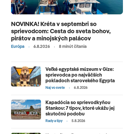
NOVINKA! Kréta v septembri so
sprievodcom: Cesta do sveta bohov,
pirátov a minojských palácov
Európa
6.8.2026
8 minút čítania
Veľké egyptské múzeum v Gíze:
sprievodca po najväčších
pokladoch starovekého Egypta
Naj vo svete
6.8.2026
Kapadócia so sprievodkyňou
Stankou: 7 tipov, ktoré ukážu jej
skutočnú podobu
Rady a tipy
5.8.2026