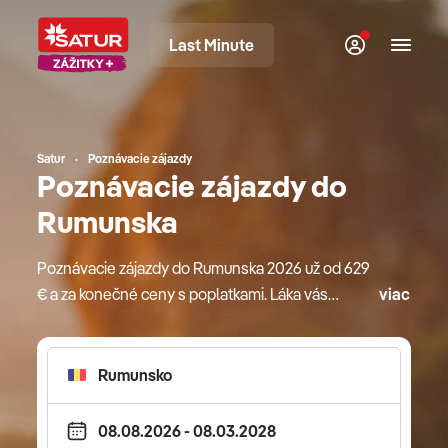
Last Minute
Satur
Poznávacie zájazdy
Poznávacie zájazdy do
Rumunska
Poznávacie zájazdy do Rumunska 2026 už od 629
€ a za konečné ceny s poplatkami. Láka vás
viac
objavovanie tajomných krás Rumunska? Vydajte sa
s nami na cestu po jedinečnej Delte Dunaja alebo
si len užite jedinečné zákutia Rumunska
s oddychom pri mori. S našimi obľúbenými
a kvalitnými sprievodcami spoznáte nielen históriu