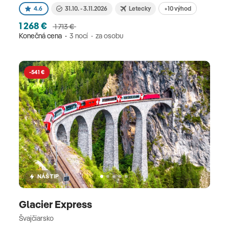
+10 výhod
4.6
31.10. - 3.11.2026
Letecky
1 268 €
1 713 €
Konečná cena
3 nocí
za osobu
-541 €
NÁŠ TIP
Glacier Express
Švajčiarsko