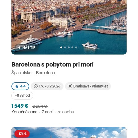
NÁŠ TIP
Barcelona s pobytom pri mori
Španielsko
Barcelona
4.4
1.9. - 8.9.2026
Bratislava - Priamy let
+8 výhod
1 549 €
2 284 €
Konečná cena
7 nocí
za osobu
-174 €