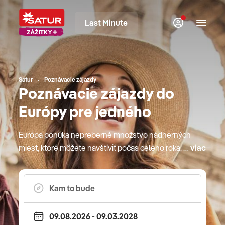
Last Minute
Satur
Poznávacie zájazdy
Poznávacie zájazdy do
Európy pre jedného
Európa ponúka nepreberné množstvo nádherných
miest, ktoré môžete navštíviť počas celého roka. Či
viac
už sú to krajiny južnej Európy s poznávacími
zájazdami za miestnymi gurmánskymi špecialitami
a vínom, alebo sever s divokou prírodou, v Európe
je stále čo objavovať. S CK SATUR môžete
cestovať aj za kultúrou, pozrieť si môžete napríklad