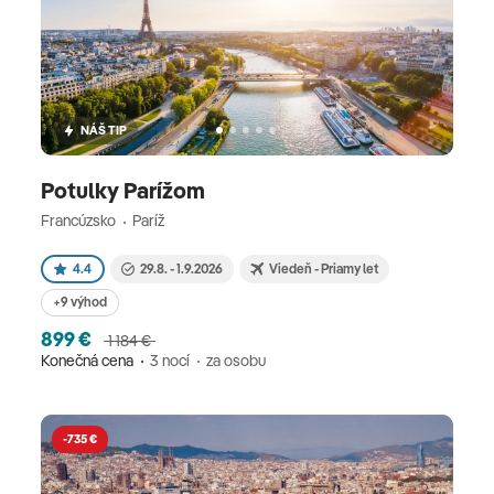
NÁŠ TIP
Potulky Parížom
Francúzsko
Paríž
4.4
29.8. - 1.9.2026
Viedeň - Priamy let
+9 výhod
899 €
1 184 €
Konečná cena
3 nocí
za osobu
-735 €