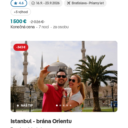
4.6
16.9. - 23.9.2026
Bratislava - Priamy let
+5 výhod
1 500 €
2 026 €
Konečná cena
7 nocí
za osobu
-343 €
NÁŠ TIP
Istanbul - brána Orientu