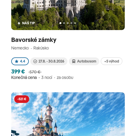
NÁŠ TIP
Bavorské zámky
Nemecko
Rakúsko
+5 výhod
4.4
27.8. - 30.8.2026
Autobusom
399 €
570 €
Konečná cena
3 nocí
za osobu
-521 €