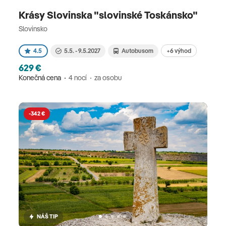
Krásy Slovinska "slovinské Toskánsko"
Slovinsko
+6 výhod
4.5
5.5. - 9.5.2027
Autobusom
629 €
Konečná cena
4 nocí
za osobu
-342 €
NÁŠ TIP