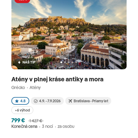
NÁŠ TIP
Atény v plnej kráse antiky a mora
Grécko
Atény
4.8
4.9. - 7.9.2026
Bratislava - Priamy let
+6 výhod
799 €
1 427 €
Konečná cena
3 nocí
za osobu