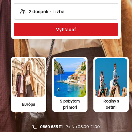
operetu v susednom Rakúsku. Neprehliadnite ani
bohatú ponuku poznávacích zájazdov pre deti -
vidieť môžete napríklad safari, Disneyland v Paríži,
ale aj zábavný park Asterixa a Obelixa.
Vyhľadať
S pobytom
Rodiny s
Európa
pri mori
deťmi
0850 555 111
Po-Ne 08:00-21:00