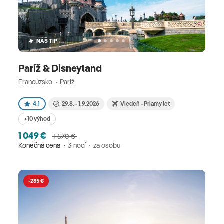
NÁŠ TIP
Paríž & Disneyland
Francúzsko
Paríž
4.1
29.8. - 1.9.2026
Viedeň - Priamy let
+10 výhod
1 049 €
1 570 €
Konečná cena
3 nocí
za osobu
-285 €