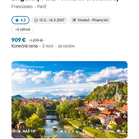
Francúzsko
Paríž
4.3
13.5. - 16.5.2027
Viedeň - Priamy let
+6 výhod
909 €
1 299 €
Konečná cena
3 nocí
za osobu
NÁŠ TIP