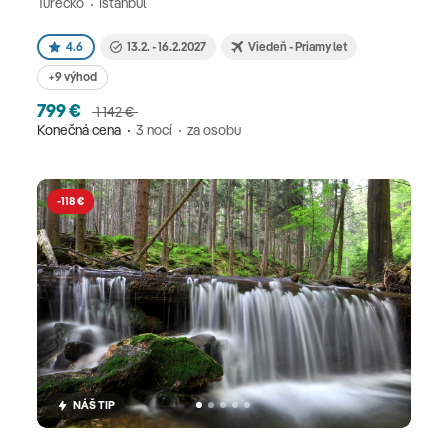
Turecko
Istanbul
4.6
13.2. - 16.2.2027
Viedeň - Priamy let
+9 výhod
799 €
1 142 €
Konečná cena
3 nocí
za osobu
-118 €
NÁŠ TIP