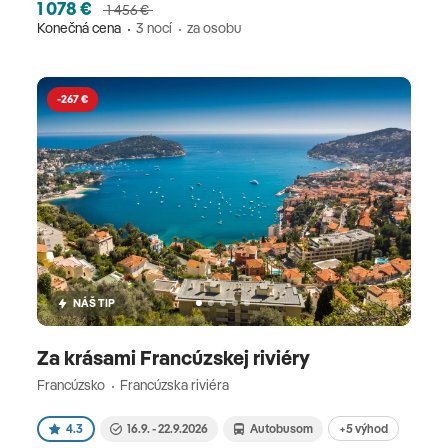
1 078 €
1 456 €
Konečná cena
3 nocí
za osobu
-267 €
NÁŠ TIP
Za krásami Francúzskej riviéry
Francúzsko
Francúzska riviéra
+5 výhod
4.3
16.9. - 22.9.2026
Autobusom