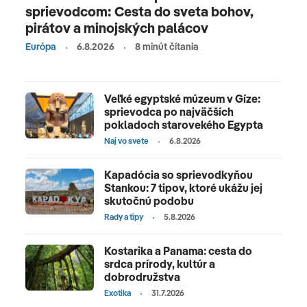
sprievodcom: Cesta do sveta bohov,
pirátov a minojských palácov
Európa
6.8.2026
8 minút čítania
Veľké egyptské múzeum v Gíze:
sprievodca po najväčších
pokladoch starovekého Egypta
Naj vo svete
6.8.2026
Kapadócia so sprievodkyňou
Stankou: 7 tipov, ktoré ukážu jej
skutočnú podobu
Rady a tipy
5.8.2026
Kostarika a Panama: cesta do
srdca prírody, kultúr a
dobrodružstva
Exotika
31.7.2026