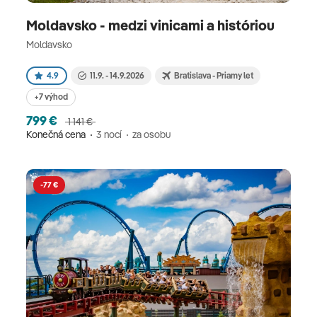
Moldavsko - medzi vinicami a históriou
Moldavsko
4.9
11.9. - 14.9.2026
Bratislava - Priamy let
+7 výhod
799 €
1 141 €
Konečná cena
3 nocí
za osobu
-77 €