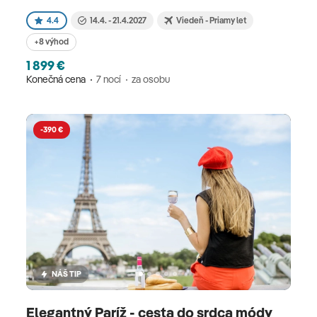
4.4
14.4. - 21.4.2027
Viedeň - Priamy let
+8 výhod
1 899 €
Konečná cena
7 nocí
za osobu
-390 €
NÁŠ TIP
Elegantný Paríž - cesta do srdca módy