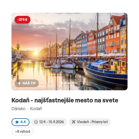
-378 €
NÁŠ TIP
Kodaň - najšťastnejšie mesto na svete
Dánsko
Kodaň
4.4
12.9. - 15.9.2026
Viedeň - Priamy let
+8 výhod