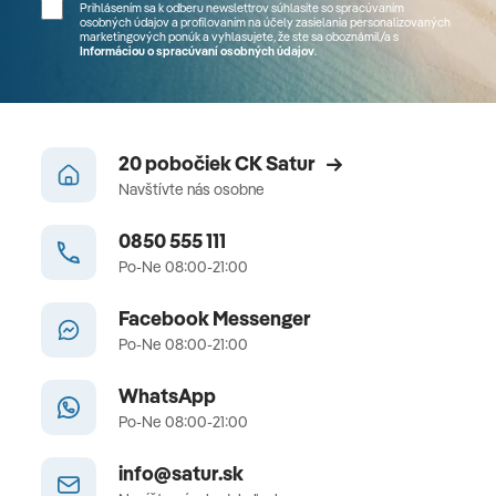
Prihlásením sa k odberu newslettrov súhlasíte so spracúvaním
osobných údajov a profilovaním na účely zasielania personalizovaných
marketingových ponúk a vyhlasujete, že ste sa
oboznámil/a
s
Informáciou o spracúvaní osobných údajov
.
20 pobočiek CK Satur
Navštívte nás osobne
0850 555 111
Po-Ne 08:00-21:00
Facebook Messenger
Po-Ne 08:00-21:00
WhatsApp
Po-Ne 08:00-21:00
info@satur.sk