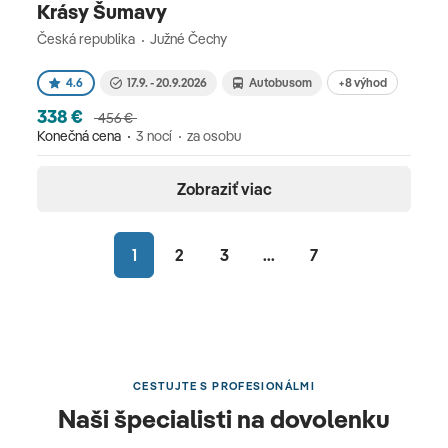
Krásy Šumavy
Česká republika
Južné Čechy
+8 výhod
4.6
17.9. - 20.9.2026
Autobusom
338 €
456 €
Konečná cena
3 nocí
za osobu
Zobraziť viac
1
2
3
...
7
CESTUJTE S PROFESIONÁLMI
Naši špecialisti na dovolenku