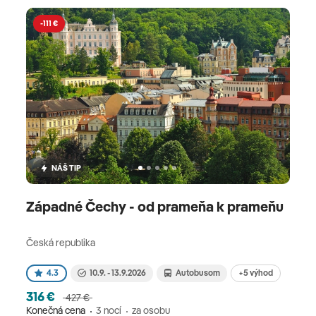
-111 €
NÁŠ TIP
Západné Čechy - od prameňa k prameňu
Česká republika
+5 výhod
4.3
10.9. - 13.9.2026
Autobusom
316 €
427 €
Konečná cena
3 nocí
za osobu