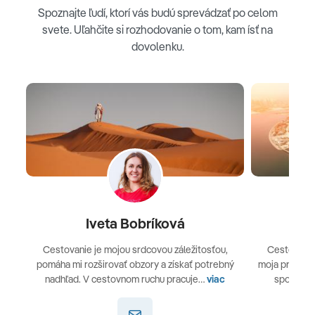
Spoznajte ľudí, ktorí vás budú sprevádzať po celom
svete. Uľahčite si rozhodovanie o tom, kam ísť na
dovolenku.
Iveta Bobríková
L
Cestovanie je mojou srdcovou záležitosťou,
Cestovanie
pomáha mi rozširovať obzory a získať potrebný
moja práca v
nadhľad. V cestovnom ruchu pracuje…
viac
spoznávan