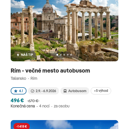
NÁŠ TIP
Rím - večné mesto autobusom
Taliansko
Rím
+5 výhod
4.1
2.9. - 6.9.2026
Autobusom
496 €
670 €
Konečná cena
4 nocí
za osobu
-1 415 €