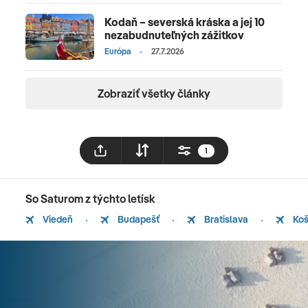
Kodaň – severská kráska a jej 10
nezabudnuteľných zážitkov
Európa
27.7.2026
Zobraziť všetky články
1
So Saturom z týchto letísk
Viedeň
Budapešť
Bratislava
Koš