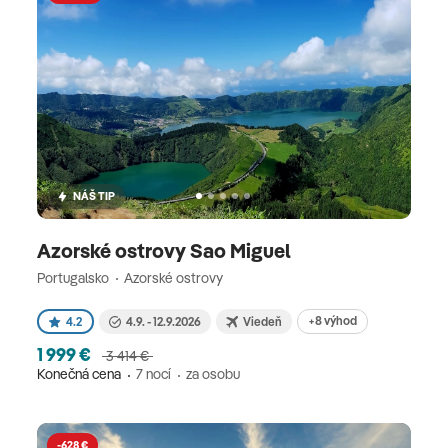
NÁŠ TIP
Azorské ostrovy Sao Miguel
Portugalsko
Azorské ostrovy
+8 výhod
4.2
4.9. - 12.9.2026
Viedeň
1 999 €
3 414 €
Konečná cena
7 nocí
za osobu
-628 €