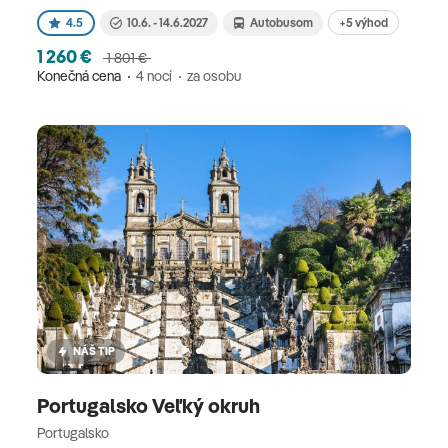
+5 výhod
4.5
10.6. - 14.6.2027
Autobusom
1 260 €
1 801 €
Konečná cena
4 nocí
za osobu
NÁŠ TIP
Portugalsko Veľký okruh
Portugalsko