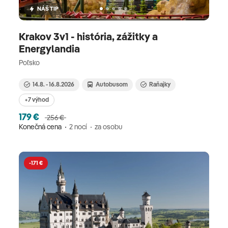
NÁŠ TIP
Krakov 3v1 - história, zážitky a
Energylandia
Poľsko
14.8. - 16.8.2026
Autobusom
Raňajky
+7 výhod
179 €
256 €
Konečná cena
2 nocí
za osobu
-171 €