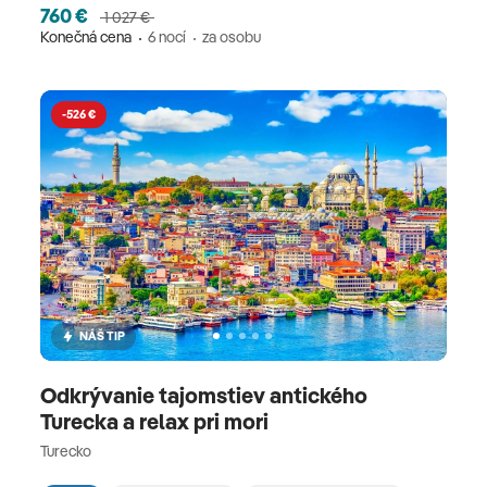
760 €
1 027 €
Konečná cena
6 nocí
za osobu
-526 €
NÁŠ TIP
Odkrývanie tajomstiev antického
Turecka a relax pri mori
Turecko