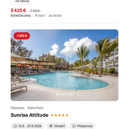
+14 výhod
5 425 €
7 751 €
Konečná cena
14 nocí
za osobu
-1 292 €
Maurícius · Belle Mare
Sunrise Attitude
12.8. - 27.8.2026
Viedeň
Polpenzia