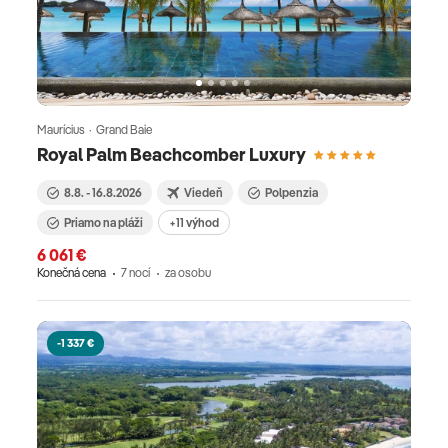
Maurícius · Grand Baie
Royal Palm Beachcomber Luxury
8.8. - 16.8.2026
Viedeň
Polpenzia
Priamo na pláži
+11 výhod
6 061 €
Konečná cena
7 nocí
za osobu
-1 337 €