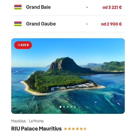
Grand Baie
-
od 3 221 €
Grand Gaube
-
od 2 900 €
-1 425 €
Maurícius · Le Morne
RIU Palace Mauritius