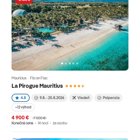
Maurícius · Flic en Flac
La Pirogue Mauritius
4.8
9.8. - 25.8.2026
Viedeň
Polpenzia
+12 výhod
4 900 €
7 000 €
Konečná cena
14 nocí
za osobu