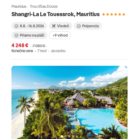
Maurícius · Trou d'Eau Douce
Shangri-La Le Touessrok, Mauritius
8.8. - 16.8.2026
Viedeň
Polpenzia
Priamo na pláži
+9 výhod
4 248 €
7 080 €
Konečná cena
7 nocí
za osobu