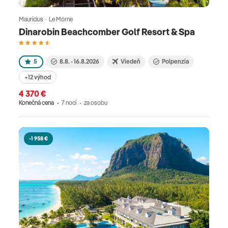
Maurícius · Le Morne
Dinarobin Beachcomber Golf Resort & Spa
5
8.8. - 16.8.2026
Viedeň
Polpenzia
+12 výhod
4 370 €
Konečná cena
7 nocí
za osobu
-1 958 €