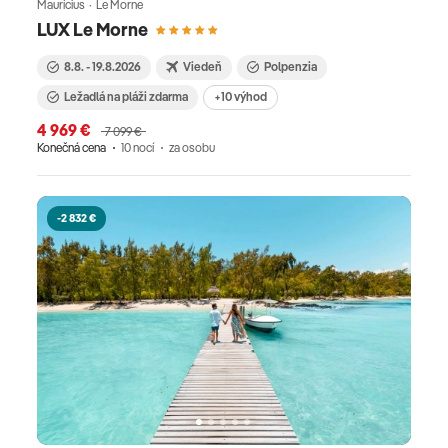
Maurícius · Le Morne
LUX Le Morne
8.8. - 19.8.2026
Viedeň
Polpenzia
Ležadlá na pláži zdarma
+10 výhod
4 969 €
7 099 €
Konečná cena
10 nocí
za osobu
-2 832 €