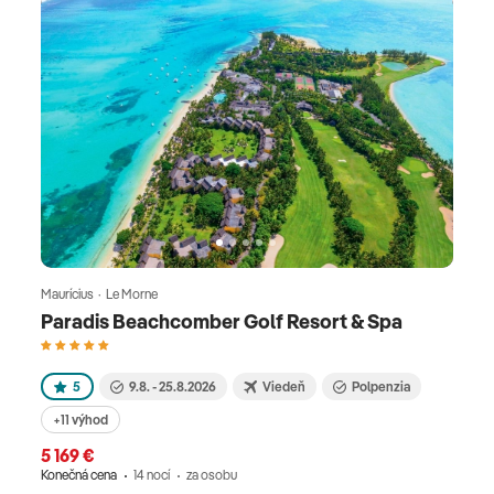
Maurícius · Le Morne
Paradis Beachcomber Golf Resort & Spa
5
9.8. - 25.8.2026
Viedeň
Polpenzia
+11 výhod
5 169 €
Konečná cena
14 nocí
za osobu