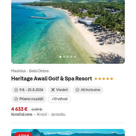
Maurícius · Belle Ombre
Heritage Awali Golf & Spa Resort
9.8. - 25.8.2026
Viedeň
All Inclusive
Priamo na pláži
+10 výhod
4 633 €
6 619 €
Konečná cena
14 nocí
za osobu
-2 100 €