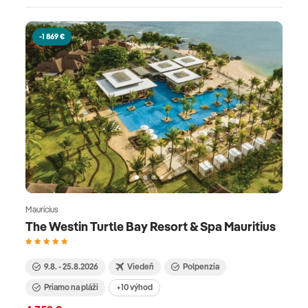
-1 869 €
Maurícius
The Westin Turtle Bay Resort & Spa Mauritius
9.8. - 25.8.2026
Viedeň
Polpenzia
Priamo na pláži
+10 výhod