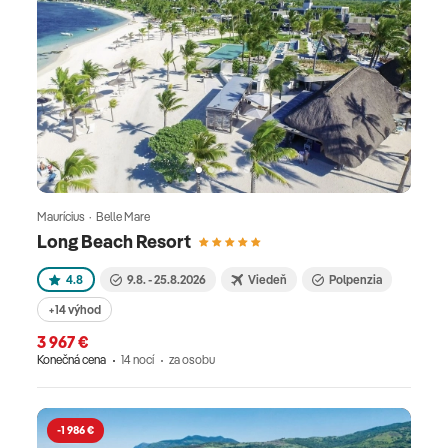
Maurícius · Belle Mare
Long Beach Resort
4.8
9.8. - 25.8.2026
Viedeň
Polpenzia
+14 výhod
3 967 €
Konečná cena
14 nocí
za osobu
-1 986 €