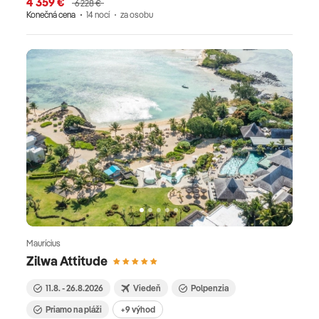
4 359 €
6 228 €
Konečná cena
14 nocí
za osobu
Maurícius
Zilwa Attitude
11.8. - 26.8.2026
Viedeň
Polpenzia
Priamo na pláži
+9 výhod