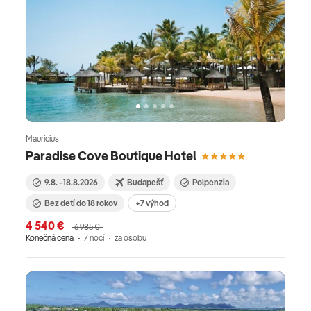
Maurícius
Paradise Cove Boutique Hotel
9.8. - 18.8.2026
Budapešť
Polpenzia
Bez detí do 18 rokov
+7 výhod
4 540 €
6 985 €
Konečná cena
7 nocí
za osobu