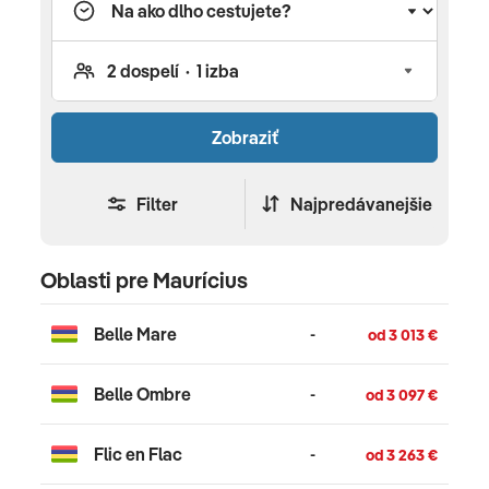
Zobraziť
Filter
Najpredávanejšie
Oblasti pre Maurícius
Belle Mare
-
od 3 013 €
Belle Ombre
-
od 3 097 €
Flic en Flac
-
od 3 263 €