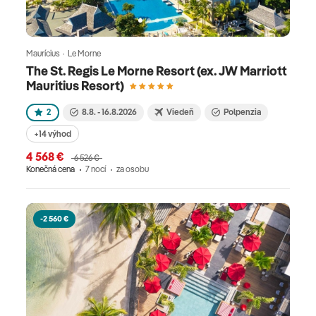
Maurícius · Le Morne
The St. Regis Le Morne Resort (ex. JW Marriott
Mauritius Resort)
2
8.8. - 16.8.2026
Viedeň
Polpenzia
+14 výhod
4 568 €
6 526 €
Konečná cena
7 nocí
za osobu
-2 560 €