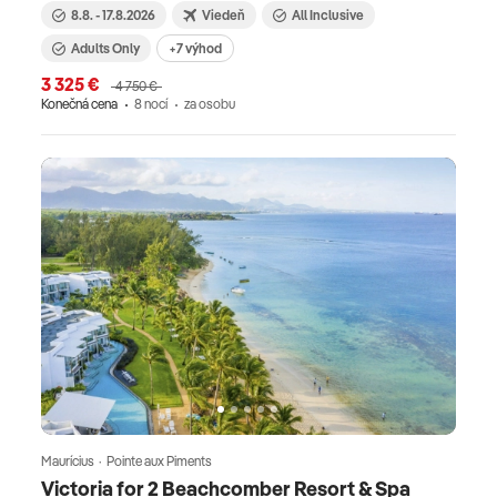
8.8. - 17.8.2026
Viedeň
All Inclusive
Adults Only
+7 výhod
3 325 €
4 750 €
Konečná cena
8 nocí
za osobu
Maurícius · Pointe aux Piments
Victoria for 2 Beachcomber Resort & Spa