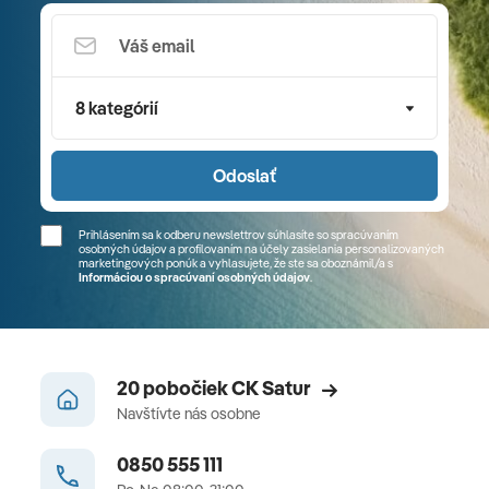
8 kategórií
Odoslať
Prihlásením sa k odberu newslettrov súhlasíte so spracúvaním
osobných údajov a profilovaním na účely zasielania personalizovaných
marketingových ponúk a vyhlasujete, že ste sa
oboznámil/a
s
Informáciou o spracúvaní osobných údajov
.
20 pobočiek CK Satur
Navštívte nás osobne
0850 555 111