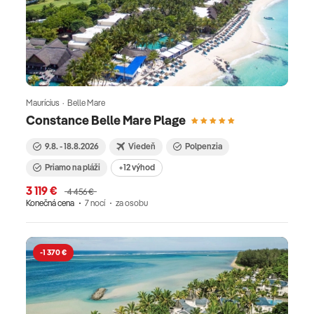
Maurícius · Belle Mare
Constance Belle Mare Plage
9.8. - 18.8.2026
Viedeň
Polpenzia
Priamo na pláži
+12 výhod
3 119 €
4 456 €
Konečná cena
7 nocí
za osobu
-1 370 €