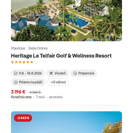
Maurícius · Belle Ombre
Heritage Le Telfair Golf & Wellness Resort
9.8. - 18.8.2026
Viedeň
Polpenzia
Priamo na pláži
+12 výhod
3 196 €
4 566 €
Konečná cena
7 nocí
za osobu
-2 445 €