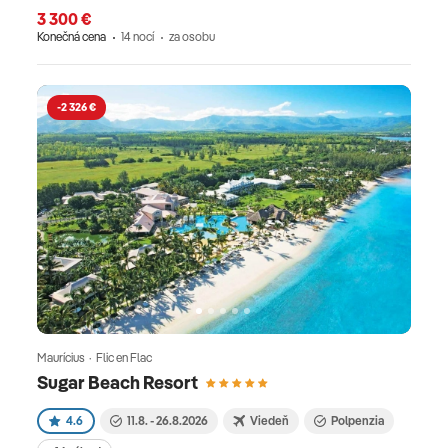
3 300 €
Konečná cena
14 nocí
za osobu
-2 326 €
Maurícius · Flic en Flac
Sugar Beach Resort
4.6
11.8. - 26.8.2026
Viedeň
Polpenzia