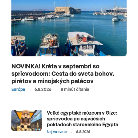
NOVINKA! Kréta v septembri so
sprievodcom: Cesta do sveta bohov,
pirátov a minojských palácov
Európa
6.8.2026
8 minút čítania
Veľké egyptské múzeum v Gíze:
sprievodca po najväčších
pokladoch starovekého Egypta
Naj vo svete
6.8.2026