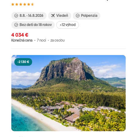
8.8. - 16.8.2026
Viedeň
Polpenzia
Bez detí do 18 rokov
+12 výhod
4 034 €
Konečná cena
7 nocí
za osobu
-2 130 €