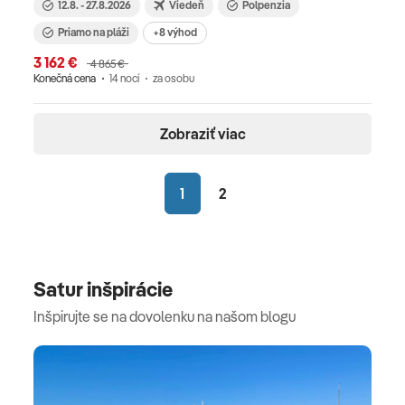
12.8. - 27.8.2026
Viedeň
Polpenzia
Priamo na pláži
+8 výhod
3 162 €
4 865 €
Konečná cena
14 nocí
za osobu
Zobraziť viac
1
2
Satur inšpirácie
Inšpirujte se na dovolenku na našom blogu