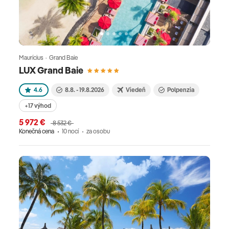
Maurícius · Grand Baie
LUX Grand Baie
4.6
8.8. - 19.8.2026
Viedeň
Polpenzia
+17 výhod
5 972 €
8 532 €
Konečná cena
10 nocí
za osobu