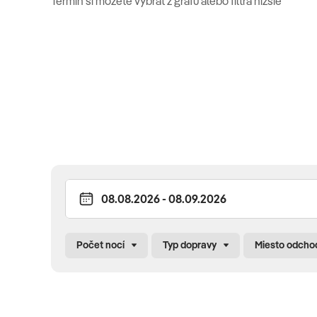
Termín si môžete vybrať z grafu alebo filtra nižšie
Reštaurácie a bar
Hlavná reštaurácia "Les Quais": medzinárodná kuch
Gurmánska reštaurácia "Le Nautic": ryby/morské pl
Bar "Bay Watch Bar"
Pláž
piesočnatá pláž v krásnom zálive Grand Baie, surfovanie
lyžovanie, plážový volejbal, PADI potápačská škola.
Oficiálna kategória: ****
Oficiálna stránka:
www.beachcomber-hotels.com/en/h
Počet nocí
Typ dopravy
Miesto odcho