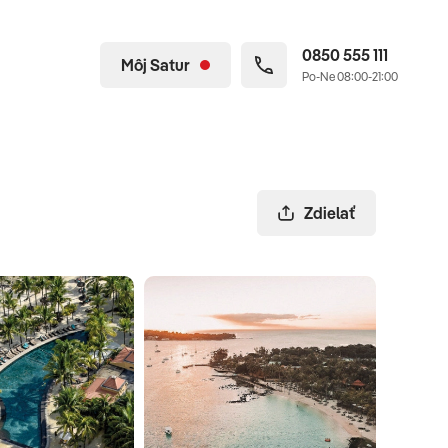
0850 555 111
Môj Satur
Po-Ne 08:00-21:00
Zdielať