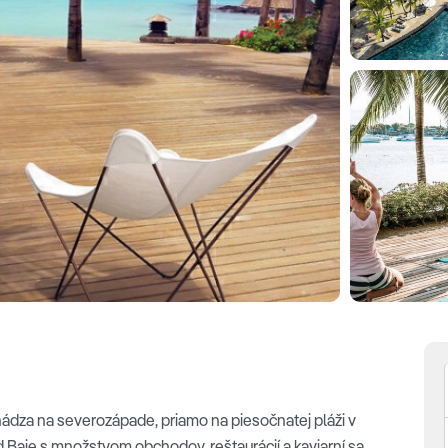
ádza na severozápade, priamo na piesočnatej pláži v
d Baie s množstvom obchodov, reštaurácií a kaviarní sa