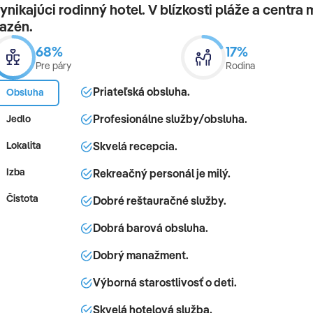
ynikajúci rodinný hotel. V blízkosti pláže a centra
azén.
68%
17%
Pre páry
Rodina
Priateľská obsluha.
Obsluha
Profesionálne služby/obsluha.
Jedlo
Skvelá recepcia.
Lokalita
Izba
Rekreačný personál je milý.
Čistota
Dobré reštauračné služby.
Dobrá barová obsluha.
Dobrý manažment.
Výborná starostlivosť o deti.
Skvelá hotelová služba.