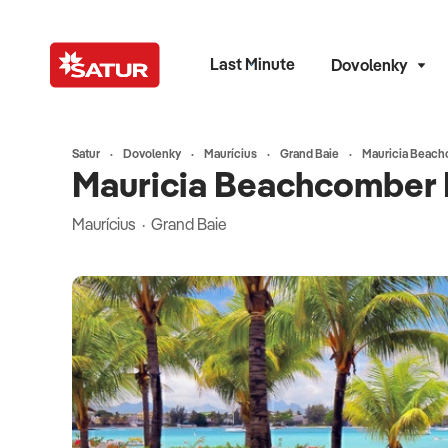
Last Minute
Dovolenky
Satur
Dovolenky
Maurícius
Grand Baie
Mauricia Beach
Mauricia Beachcomber 
Maurícius · Grand Baie