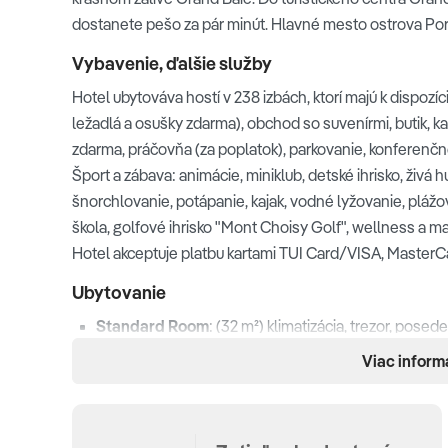
dostanete pešo za pár minút. Hlavné mesto ostrova Port 
Vybavenie, ďalšie služby
Hotel ubytováva hostí v 238 izbách, ktorí majú k dispozí
ležadlá a osušky zdarma), obchod so suvenírmi, butik, ka
zdarma, práčovňa (za poplatok), parkovanie, konferenčn
Šport a zábava: animácie, miniklub, detské ihrisko, živá hu
šnorchlovanie, potápanie, kajak, vodné lyžovanie, plážo
škola, golfové ihrisko "Mont Choisy Golf", wellness a m
Hotel akceptuje platbu kartami TUI Card/VISA, MasterC
Ubytovanie
Standard Room
: (32 m²) klimatizácia, trezor, posede
pripojenie, SAT TV, izbová služba (za poplatok), sprc
Viac inform
Superior Room
: (38 m²) vybavenie ako v Standard 
Apartmán
: (70 m²) vybavenie ako v Standard Room,