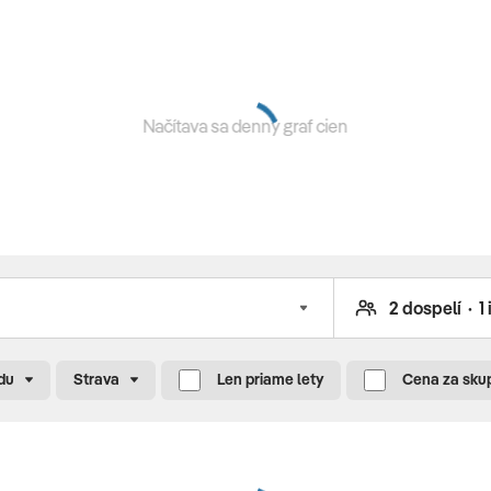
yňa
ody
Načítava sa denný graf cien
, plachtenie, šnorchlovanie, potápanie, kajak, vodné
otel/mauricia-resort-spa
du
Strava
Len priame lety
Cena za sku