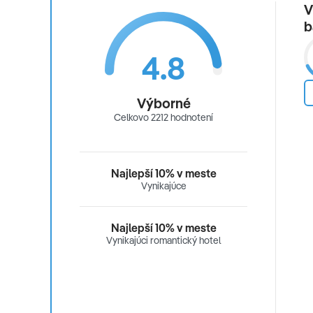
V
b
4.8
Výborné
Celkovo 2212 hodnotení
Najlepší 10% v meste
Vynikajúce
Najlepší 10% v meste
Vynikajúci romantický hotel