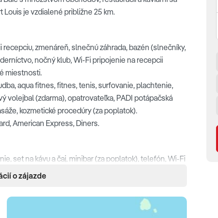
Louis je vzdialené približne 25 km.
cii recepciu, zmenáreň, slnečnú záhrada, bazén (slnečníky,
derníctvo, nočný klub, Wi-Fi pripojenie na recepcii
é miestnosti.
dba, aqua fitnes, fitnes, tenis, surfovanie, plachtenie,
vý volejbal (zdarma), opatrovateľka, PADI potápačská
asáže, kozmetické procedúry (za poplatok).
ard, American Express, Diners.
nie, set na kávu a čaj, minibar (za poplatok), telefón, Wi-Fi
hový kút, sušič na vlasy, balkón s posedením.
ácií o zájazde
Room, navyše balkón, výhľad na more, terasa s ležadlami.
 navyše rodinná izba, výhľad do záhrady, samostatná