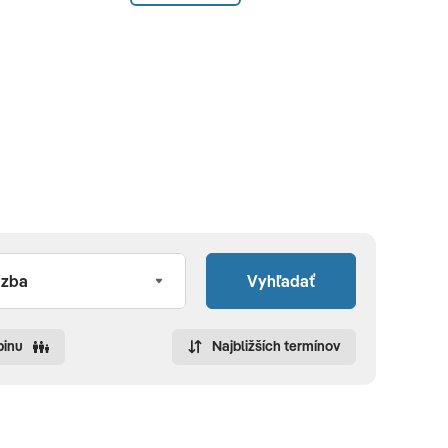
Vyhľadať
pinu
Najbližších termínov