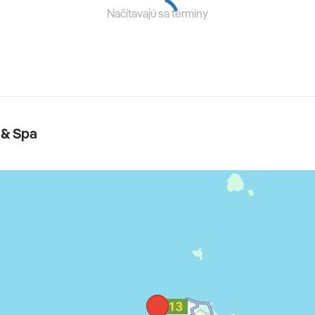
Načítavajú sa termíny
 & Spa