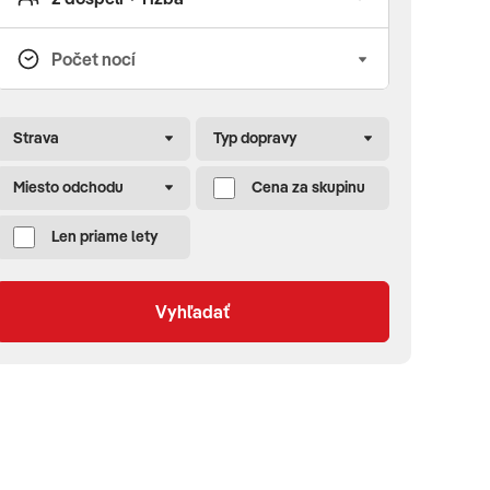
Strava
Typ dopravy
Miesto odchodu
Cena za skupinu
Len priame lety
Vyhľadať