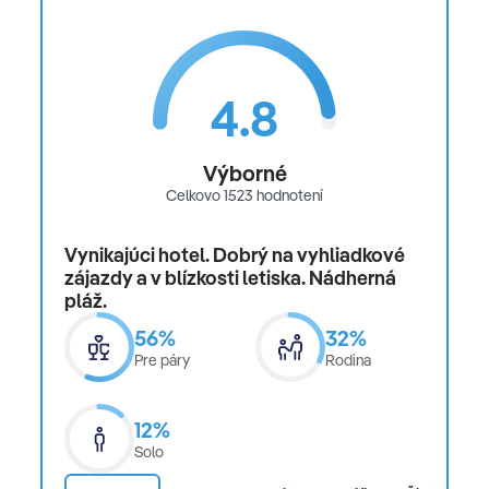
4.8
Výborné
Celkovo 1523 hodnotení
Vynikajúci hotel. Dobrý na vyhliadkové
zájazdy a v blízkosti letiska. Nádherná
pláž.
56%
32%
Pre páry
Rodina
12%
Solo