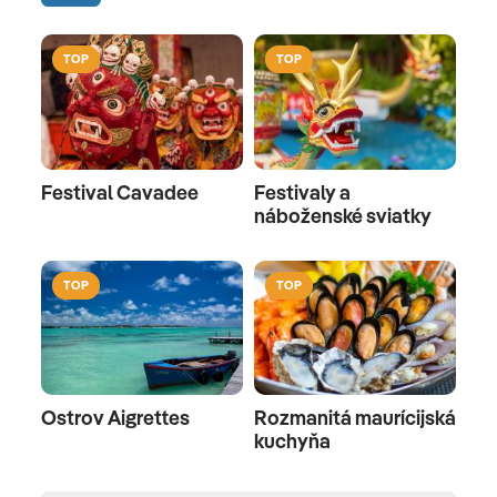
TOP
TOP
Festival Cavadee
Festivaly a
náboženské sviatky
TOP
TOP
Ostrov Aigrettes
Rozmanitá maurícijská
kuchyňa