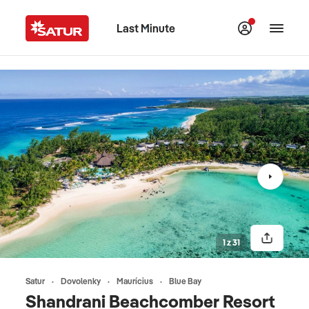
Last Minute
1 z 31
Satur
Dovolenky
Maurícius
Blue Bay
Shandrani Beachcomber Resort