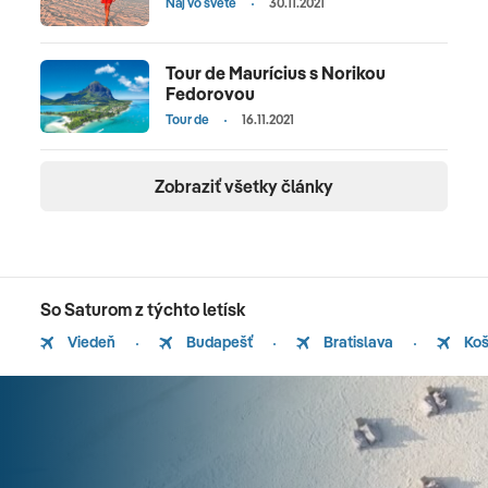
Naj vo svete
30.11.2021
Tour de Maurícius s Norikou
Fedorovou
Tour de
16.11.2021
Zobraziť všetky články
So Saturom z týchto letísk
Viedeň
Budapešť
Bratislava
Koš