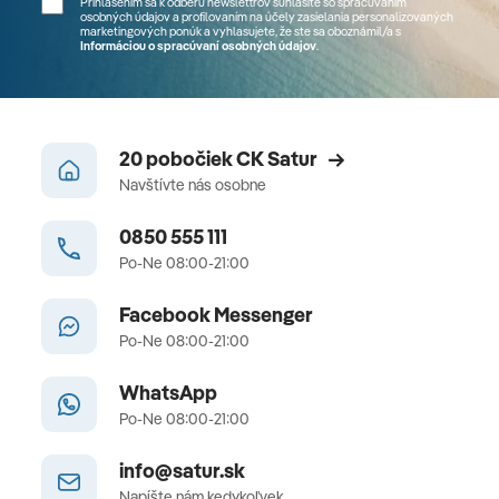
Prihlásením sa k odberu newslettrov súhlasíte so spracúvaním
osobných údajov a profilovaním na účely zasielania personalizovaných
marketingových ponúk a vyhlasujete, že ste sa
oboznámil/a
s
Informáciou o spracúvaní osobných údajov
.
20 pobočiek CK Satur
Navštívte nás osobne
0850 555 111
Po-Ne 08:00-21:00
Facebook Messenger
Po-Ne 08:00-21:00
WhatsApp
Po-Ne 08:00-21:00
info@satur.sk
Napíšte nám kedykoľvek