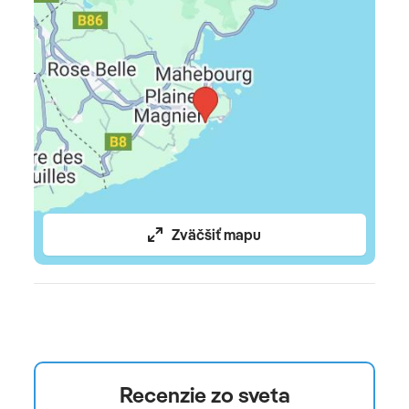
Pre deti
detský bazén • mini klub • ihrisko • detské menu • detský
bufet • opatrovanie detí za poplatok • animácie pre deti
Oficiálne hodnotenie
****+
Zväčšiť mapu
Recenzie zo sveta