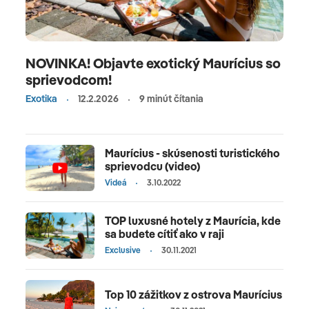
NOVINKA! Objavte exotický Maurícius so
sprievodcom!
Exotika
12.2.2026
9 minút čítania
Maurícius - skúsenosti turistického
sprievodcu (video)
Videá
3.10.2022
TOP luxusné hotely z Maurícia, kde
sa budete cítiť ako v raji
Exclusive
30.11.2021
Top 10 zážitkov z ostrova Maurícius