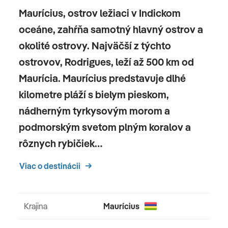
Maurícius, ostrov ležiaci v Indickom
oceáne, zahŕňa samotný hlavný ostrov a
okolité ostrovy. Najväčší z týchto
ostrovov, Rodrigues, leží až 500 km od
Maurícia. Maurícius predstavuje dlhé
kilometre pláží s bielym pieskom,
nádherným tyrkysovým morom a
podmorským svetom plným koralov a
rôznych rybičiek…
Viac o destinácii
Krajina
Maurícius