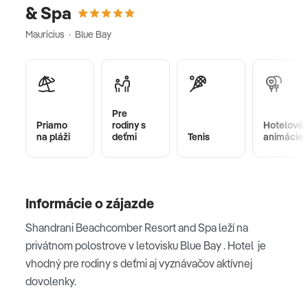
& Spa
Maurícius · Blue Bay
Pre
Priamo
rodiny s
Hotelové
na pláži
deťmi
Tenis
animácie
Informácie o zájazde
Shandrani Beachcomber Resort and Spa leží na
privátnom polostrove v letovisku Blue Bay . Hotel je
vhodný pre rodiny s deťmi aj vyznávačov aktívnej
dovolenky.