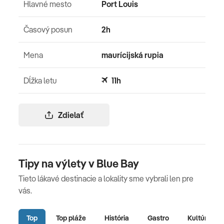
Hlavné mesto
Port Louis
Časový posun
2h
Mena
maurícijská rupia
Dĺžka letu
11h
Zdielať
Tipy na výlety v Blue Bay
Tieto lákavé destinacie a lokality sme vybrali len pre
vás.
Top
Top pláže
História
Gastro
Kultúra