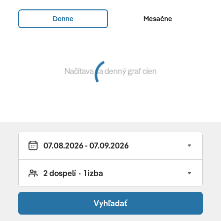
raňajky formou bohatých bufetových stolov • možnosť
Denne
Mesačne
doplatku na polpenziu (večere ako bufet, à la carte
alebo výber z menu) alebo all inclusive : raňajky a
obedy ako bufet v Le Grand Port • večere bufet a show
coking v Le Grand Port alebo • à la carte v reštauráciách
Načítava sa denný graf cien
Le Sirius, Porto Vecchio, Le Boucaniera Teak Elephant
(menu, rezervácia nutná) • popoludní podáva káva, čaj,
koláče a občrstvenie (15:00 - 17:00 hod.) • vybrané
alkoholické nápoje a nealko (10:00 do 23:30 hod) •
vybrané nápoje k večeri a z minibaru • plážový servis a
servis pri bazéne • večer sa vyžaduje primerané
oblečenie • reštaurácie :
Le Grand Port
- hlavná
reštaurácia (medzinárodná kuchyňa; bufet, detský
bufet, detské menu, show cooking) •
Le Sirius
-
(regionálna a medzinárodná kuchyňa; menu, detské
Vyhľadať
menu) •
Ponte Vecchio
- (talianska kuchyňa; menu,
detské menu) •
Teak Elephant
- (thajská kuchyňa;