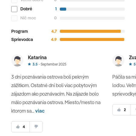
6. deň
Dobré
1
Nič moc
0
Voľný program, relax na pláži.
Program
4.7
Sprievodca
4.9
7. deň
Katarína
Zu
Voľný program, relax na pláži.
3.5
September 2025
5
3 dni poznávania ostrova boli pekným
Páčila sa m
zážitkom. Ostatné dni boli viac pobytovým
loďou. Veľ
8. deň
zájazdom ako poznávacím. Na zájazde bolo
sprievodkyň
MALLORCA - VIEDEŇ / BRATISLAVA
málo poznávania ostrova. Miesto/mesto na
2
ktorom sa...
viac
Transfer na letisko. Odlet do Viedne.
4