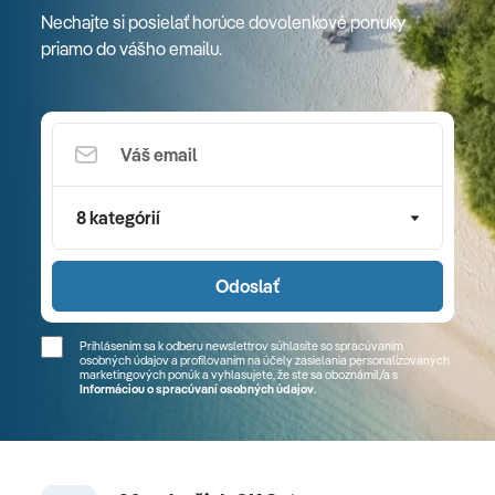
Nechajte si posielať horúce dovolenkové ponuky
priamo do vášho emailu.
8 kategórií
Odoslať
Prihlásením sa k odberu newslettrov súhlasíte so spracúvaním
osobných údajov a profilovaním na účely zasielania personalizovaných
marketingových ponúk a vyhlasujete, že ste sa
oboznámil/a
s
Informáciou o spracúvaní osobných údajov
.