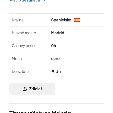
Viac o destinácii
Krajina
Španielsko
Hlavné mesto
Madrid
Časový posun
0h
Mena
euro
Dĺžka letu
3h
Zdielať