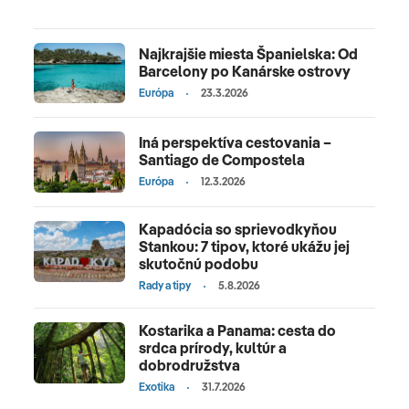
Najkrajšie miesta Španielska: Od
Barcelony po Kanárske ostrovy
Európa
23.3.2026
Iná perspektíva cestovania –
Santiago de Compostela
Európa
12.3.2026
Kapadócia so sprievodkyňou
Stankou: 7 tipov, ktoré ukážu jej
skutočnú podobu
Rady a tipy
5.8.2026
Kostarika a Panama: cesta do
srdca prírody, kultúr a
dobrodružstva
Exotika
31.7.2026