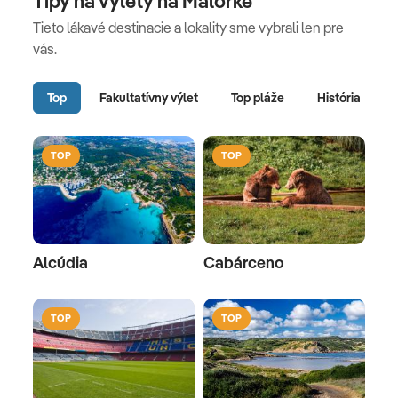
Tipy na výlety na Malorke
Tieto lákavé destinacie a lokality sme vybrali len pre
vás.
Top
Fakultatívny výlet
Top pláže
História
TOP
TOP
Alcúdia
Cabárceno
TOP
TOP