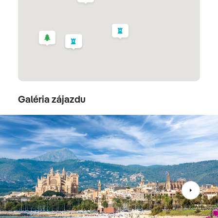
zavedú na námestie Plaza España a okolo honosných
renesančných domov.
Cap de Formentor
Galéria zájazdu
Alcúdia
3. deň
SOLLER - SIERRA DE TRAMONTANA - KAŇON
TORRENT DE PAREIS
Dnes náš čaká dobrodružná
cesta dreveným
vláčikom do mesta Soller
a poznávanie pohoria
Sierra