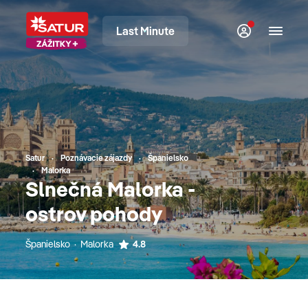
Last Minute
Satur
Poznávacie zájazdy
Španielsko
Malorka
Slnečná Malorka -
ostrov pohody
Španielsko · Malorka
4.8