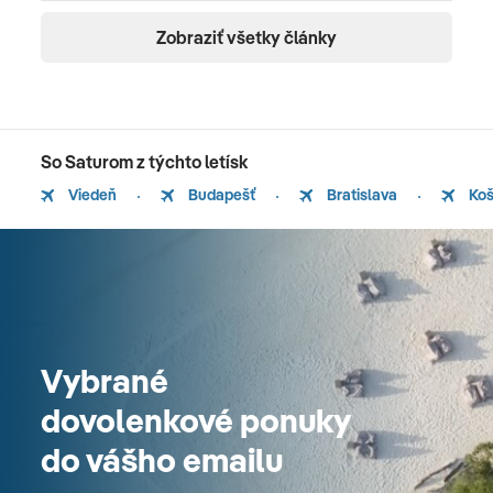
Zobraziť všetky články
So Saturom z týchto letísk
Viedeň
Budapešť
Bratislava
Koš
Vybrané
dovolenkové ponuky
do vášho emailu