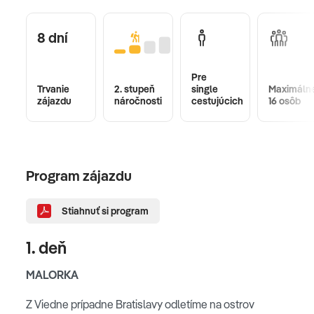
8 dní
Pre
Trvanie
2. stupeň
single
Maximáln
zájazdu
náročnosti
cestujúcich
16 osôb
Program zájazdu
Stiahnuť si program
1. deň
MALORKA
Z Viedne prípadne Bratislavy odletíme na ostrov