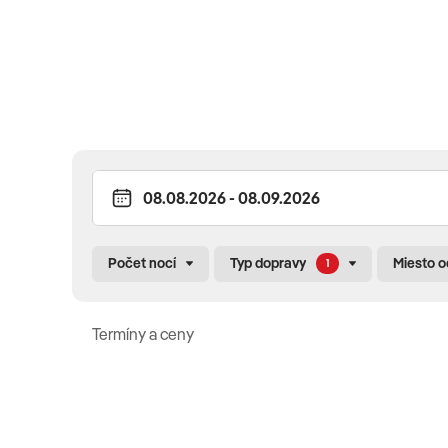
REŠTAURÁCIE
hlavná reštaurácia • talianska à la carte reštaurácia (za 
BAZÉNY
vonkajší bazén • detský bazén • vnútorný bazén
ŠPORT & ZÁBAVA
Počet nocí
Typ dopravy
Miesto 
1
fitnes • aerobik a aquaerobik • joga
Termíny a ceny
WELLNESS & SPA
Spa centrum (za poplatok): sauna • vírivka • turecké kúp