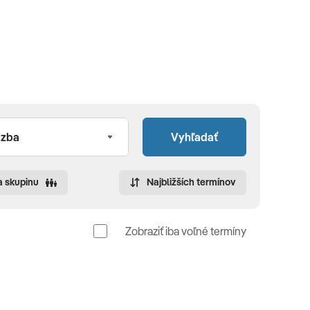
Vyhľadať
a skupinu
Najbližších termínov
Zobraziť iba voľné termíny