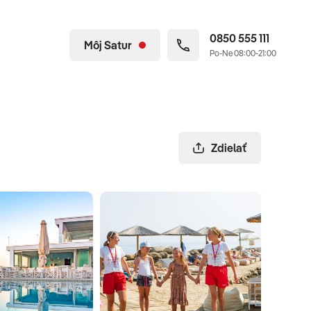
0850 555 111
Môj Satur
Po-Ne 08:00-21:00
Zdielať