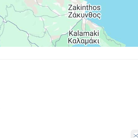
ohybuje vo výške 2-15 EUR/izba/ deň (napr. 5* hotel má
e
- viac informácii dostanete vo vašej CK
i