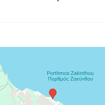
026 - 31.08.2026.
tivít.
inclusive, poistenie insolventnosti, delegáta CK, servisné
platky súvisiace s vykonaním leteckej dopravy a
adení, zväčša prvý alebo posledný deň pobytu. Jej výška