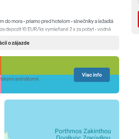
 do mora • priamo pred hotelom • slnečníky a ležadlá
 za depozit 10 EUR/ks vymieňané 2 x za pobyt • vodné
y nad plážou (ležadlá a slnečníky zdarma)
ácií o zájazde
o vaňou, WC • klimatizácia • LCD SAT TV • sušič vlasov •
Viac info
nskými animátormi
ípravu kávy alebo čaju
k s výhľadom do záhrady) •
Štandardná izba
(20-28 m2, s
Štandardná izba swim up
(25-28 m2, pre 2 osoby alebo
nie, priamy vstup do zdieľaného bazéna - oddeleného