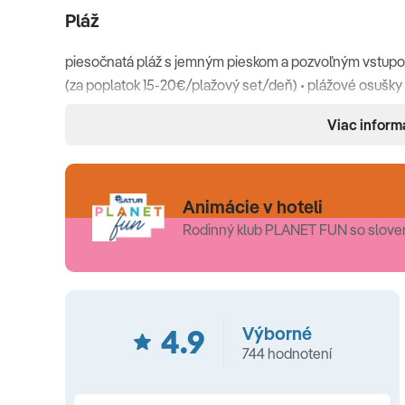
Pláž
piesočnatá pláž s jemným pieskom a pozvoľným vstupom
(za poplatok 15-20€/plažový set/deň) • plážové osušky
športy (za poplatok) • plážový bar (za poplatok) • teras
Viac inform
Ubytovanie
Animácie v hoteli
balkón alebo terasa na slnenie • kúpeľňa so sprchou aleb
Rodinný klub PLANET FUN so slove
Wi-Fi (zdarma) • chladnička • trezor (zdarma) • set na pr
Typy ubytovania
Štandardná izba
4.9
(20-28 m2, s možnosťou 1-2 prístelie
Výborné
744 hodnotení
možnosťou 2 prísteliek s bočným výhľadom na more) •
s možnosťou 2 prísteliek (1 miestnosť), terasa na slne
podľa izieb)