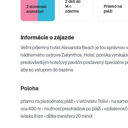
2 deti do
14 r.
Priamo na
2 slovenskí
zdarma
pláži
animátori
Informácie o zájazde
Veľmi príjemný hotel Alexandra Beach je tou správnou 
nádherného ostrova Zakynthos. Hotel ponúka vynikajúce 
predovšetkým hotelový pavilón postavený špeciálne pre
izby so vstupom do bazéna.
Poloha
priamo na piesočnatej pláži • v letovisku Tsilivi • na 
cca 400 m • možnosť prechádzok po pláži • vzdialenosť
letiska 8 km • dĺžka transferu 20 minút