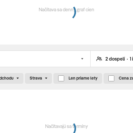
Načítava sa denný graf cien
poplatok)
odchodu
Strava
Len priame lety
Cena z
Načítavajú sa termíny
ele • vnútorný bazén • masáže • rôzne skrášľovacie