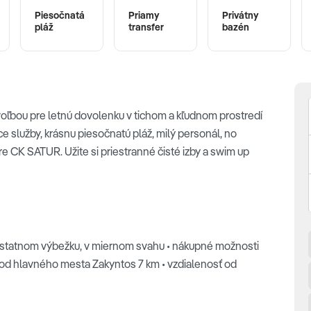
Piesočnatá
Priamy
Privátny
pláž
transfer
bazén
voľbou pre letnú dovolenku v tichom a kľudnom prostredí
služby, krásnu piesočnatú pláž, milý personál, no
 CK SATUR. Užite si priestranné čisté izby a swim up
samostatnom výbežku, v miernom svahu • nákupné možnosti
 od hlavného mesta Zakyntos 7 km • vzdialenosť od