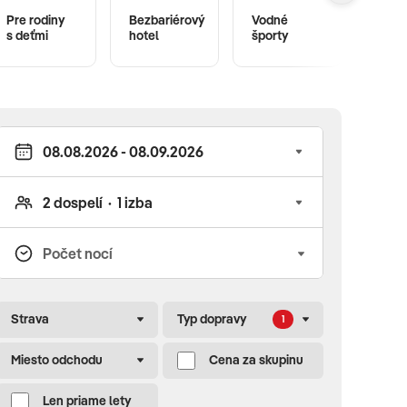
Pre rodiny
Bezbariérový
Vodné
s deťmi
hotel
športy
Fitne
Strava
Typ dopravy
1
Miesto odchodu
Cena za skupinu
Len priame lety