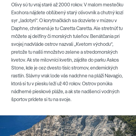
Olivy sú tu vraj staré až 2000 rokov. V malom mestečku
Exohora nájdete obľúbený starý olivovník a chutný kozí
syr „ladotyri“. O korytnačkách sa dozviete v múzeu v
Daphne, chránená je tu Caretta Caretta. Ale stretnúť tu
môžete aj delfíny či morských tuleňov. Benátčania pri
svojej nadvláde ostrov nazvali „Kvetom východu“,
pretože tu našli množstvo zelene a stredomorských
kvetov. Ak ste milovníci kvetín, zájdite do parku Askos
Stone, kde je cez dvesto tisíc stromov, endemických
rastlín. Slávny vrak lode vás nadchne na pláži Navagio,
ktorá si tu v piesku leží už 40 rokov. Ostrov ponúka
nádherné pieskové pláže, a ak ste nadšenci vodných
športov prídete si tu na svoje.