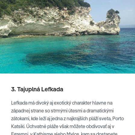
3. Tajuplná Lefkada
Lefkada má divoký aj exotický charakter hlavne na
západnej strane so strmými útesmi a dramatickými
zátokami, kde leží aj jedna z najkrajších pláží sveta, Porto
Katsiki. Úchvatné pláže však môžete obdivovať aj v
Egremni, v Kathisme alebo Mylos, kam sa dostanete