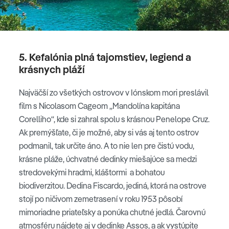
5. Kefalónia plná tajomstiev, legiend a
krásnych pláží
Najväčší zo všetkých ostrovov v Iónskom mori preslávil
film s Nicolasom Cageom „Mandolína kapitána
Corelliho“, kde si zahral spolu s krásnou Penelope Cruz.
Ak premýšľate, či je možné, aby si vás aj tento ostrov
podmanil, tak určite áno. A to nie len pre čistú vodu,
krásne pláže, úchvatné dedinky miešajúce sa medzi
stredovekými hradmi, kláštormi a bohatou
biodiverzitou. Dedina Fiscardo, jediná, ktorá na ostrove
stojí po ničivom zemetrasení v roku 1953 pôsobí
mimoriadne priateľsky a ponúka chutné jedlá. Čarovnú
atmosféru nájdete aj v dedinke Assos, a ak vystúpite