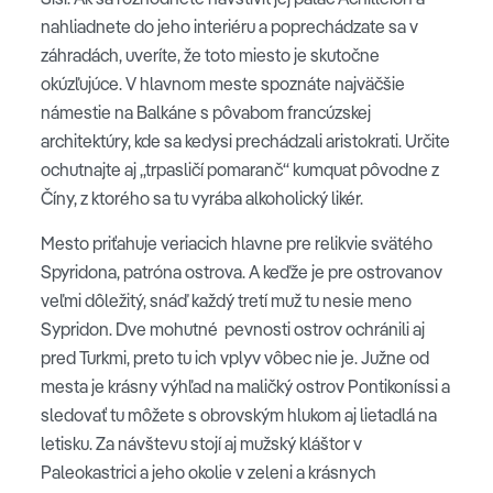
nahliadnete do jeho interiéru a poprechádzate sa v
záhradách, uveríte, že toto miesto je skutočne
okúzľujúce. V hlavnom meste spoznáte najväčšie
námestie na Balkáne s pôvabom francúzskej
architektúry, kde sa kedysi prechádzali aristokrati. Určite
ochutnajte aj „trpasličí pomaranč“ kumquat pôvodne z
Číny, z ktorého sa tu vyrába alkoholický likér.
Mesto priťahuje veriacich hlavne pre relikvie svätého
Spyridona, patróna ostrova. A keďže je pre ostrovanov
veľmi dôležitý, snáď každý tretí muž tu nesie meno
Sypridon. Dve mohutné pevnosti ostrov ochránili aj
pred Turkmi, preto tu ich vplyv vôbec nie je. Južne od
mesta je krásny výhľad na maličký ostrov Pontikoníssi a
sledovať tu môžete s obrovským hlukom aj lietadlá na
letisku. Za návštevu stojí aj mužský kláštor v
Paleokastrici a jeho okolie v zeleni a krásnych