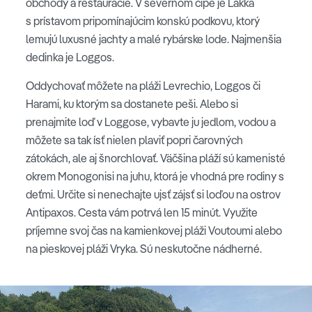
obchody a reštaurácie. V severnom cípe je Lakka
s prístavom pripomínajúcim konskú podkovu, ktorý
lemujú luxusné jachty a malé rybárske lode. Najmenšia
dedinka je Loggos.
Oddychovať môžete na pláži Levrechio, Loggos či
Harami, ku ktorým sa dostanete peši. Alebo si
prenajmite loď v Loggose, vybavte ju jedlom, vodou a
môžete sa tak ísť nielen plaviť popri čarovných
zátokách, ale aj šnorchlovať. Väčšina pláží sú kamenisté
okrem Monogonisi na juhu, ktorá je vhodná pre rodiny s
deťmi. Určite si nenechajte ujsť zájsť si loďou na ostrov
Antipaxos. Cesta vám potrvá len 15 minút. Využite
príjemne svoj čas na kamienkovej pláži Voutoumi alebo
na pieskovej pláži Vryka. Sú neskutočne nádherné.