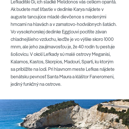
Lefkaditiki Gi, ich sladké Melidonos vás celkom opantá.
Ak budete mať šťastie v dedinke Karya nájdete v
auguste tancujúce mladé dievčence s medenými
hrncami na hlavách a v zamatovo-hodvábnych šatách.
Vo vysokohorskej dedinke Egglouvi pocítite závan
chladnejšieho vzduchu, keďže je vo výške skoro 1000
mnm, ale jeho zaujímavosťou je, že 40 rodín tu pestuje
šošovicu. V okolí Lefkady sú malé ostrovy Meganisi,
Kalamos, Kastos, Skorpios, Madouri, Sparti, ku ktorým
sa priblížite na lodi. Pri hlavnom meste Lefkas nájdete
benátsku pevnosť Santa Maura a kláštor Faneromeni,
jediný funkčný na ostrove.