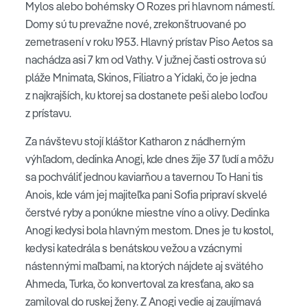
Mylos alebo bohémsky O Rozes pri hlavnom námestí.
Domy sú tu prevažne nové, zrekonštruované po
zemetrasení v roku 1953. Hlavný prístav Piso Aetos sa
nachádza asi 7 km od Vathy. V južnej časti ostrova sú
pláže Mnimata, Skinos, Filiatro a Yidaki, čo je jedna
z najkrajších, ku ktorej sa dostanete peši alebo loďou
z prístavu.
Za návštevu stojí kláštor Katharon z nádherným
výhľadom, dedinka Anogi, kde dnes žije 37 ľudí a môžu
sa pochváliť jednou kaviarňou a tavernou To Hani tis
Anois, kde vám jej majiteľka pani Sofia pripraví skvelé
čerstvé ryby a ponúkne miestne víno a olivy. Dedinka
Anogi kedysi bola hlavným mestom. Dnes je tu kostol,
kedysi katedrála s benátskou vežou a vzácnymi
nástennými maľbami, na ktorých nájdete aj svätého
Ahmeda, Turka, čo konvertoval za kresťana, ako sa
zamiloval do ruskej ženy. Z Anogi vedie aj zaujímavá