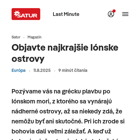
Last Minute
Satur
Magazín
Objavte najkrajšie Iónske
ostrovy
Európa
11.8.2025
9 minút čítania
Pozývame vás na grécku plavbu po
Iónskom mori, z ktorého sa vynárajú
nádherné ostrovy, až sa niekedy zdá, že
nemôžu byť ani skutočné. Pri ich zrode si
bohovia dali veľmi záležať. A keď už