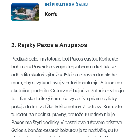
INŠPIRUJTE SA ĎALEJ
Korfu
2. Rajský Paxos a Antipaxos
Podľa gréckej mytológie bol Paxos časťou Korfu, ale
boh mora Poseidon svojím trojzubcom udrel tak, že
odhodilo skalný výbežok 15 kilometrov do Iónskeho
mora, aby si vytvoril svoj vlastný kúsok raja. A to sa mu
skutočne podarilo. Ostrov má bujnú vegetáciu a vibruje
tu taliansko-britský šarm, čo vyvoláva priam idylický
pokoj a to len v dĺžke 16 kilometrov. Z ostrova Korfu ste
tu loďou za hodinku plavby, pretože tu letisko nie je.
Paxos má štyri dedinky. V pastelovo ružovom prístave
Gaios s benátskou architektúrou je to najživšie, sú tu