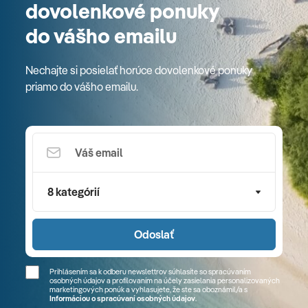
dovolenkové ponuky
do vášho emailu
Nechajte si posielať horúce dovolenkové ponuky
priamo do vášho emailu.
8 kategórií
Odoslať
Prihlásením sa k odberu newslettrov súhlasíte so spracúvaním
osobných údajov a profilovaním na účely zasielania personalizovaných
marketingových ponúk a vyhlasujete, že ste sa
oboznámil/a
s
Informáciou o spracúvaní osobných údajov
.