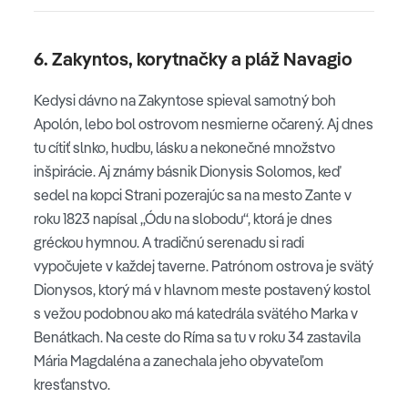
6. Zakyntos, korytnačky a pláž Navagio
Kedysi dávno na Zakyntose spieval samotný boh
Apolón, lebo bol ostrovom nesmierne očarený. Aj dnes
tu cítiť slnko, hudbu, lásku a nekonečné množstvo
inšpirácie. Aj známy básnik Dionysis Solomos, keď
sedel na kopci Strani pozerajúc sa na mesto Zante v
roku 1823 napísal „Ódu na slobodu“, ktorá je dnes
gréckou hymnou. A tradičnú serenadu si radi
vypočujete v každej taverne. Patrónom ostrova je svätý
Dionysos, ktorý má v hlavnom meste postavený kostol
s vežou podobnou ako má katedrála svätého Marka v
Benátkach. Na ceste do Ríma sa tu v roku 34 zastavila
Mária Magdaléna a zanechala jeho obyvateľom
kresťanstvo.