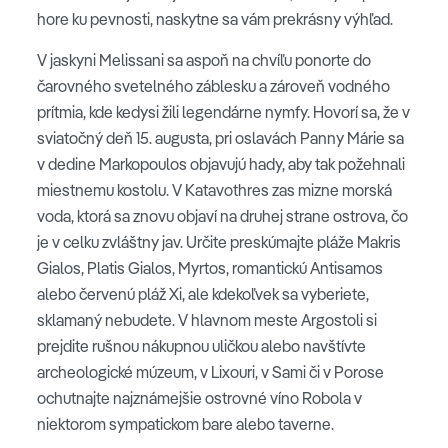
hore ku pevnosti, naskytne sa vám prekrásny výhľad.
V jaskyni Melissani sa aspoň na chvíľu ponorte do
čarovného svetelného záblesku a zároveň vodného
prítmia, kde kedysi žili legendárne nymfy. Hovorí sa, že v
sviatočný deň 15. augusta, pri oslavách Panny Márie sa
v dedine Markopoulos objavujú hady, aby tak požehnali
miestnemu kostolu. V Katavothres zas mizne morská
voda, ktorá sa znovu objaví na druhej strane ostrova, čo
je v celku zvláštny jav. Určite preskúmajte pláže Makris
Gialos, Platis Gialos, Myrtos, romantickú Antisamos
alebo červenú pláž Xi, ale kdekoľvek sa vyberiete,
sklamaný nebudete. V hlavnom meste Argostoli si
prejdite rušnou nákupnou uličkou alebo navštívte
archeologické múzeum, v Lixouri, v Sami či v Porose
ochutnajte najznámejšie ostrovné víno Robola v
niektorom sympatickom bare alebo taverne.