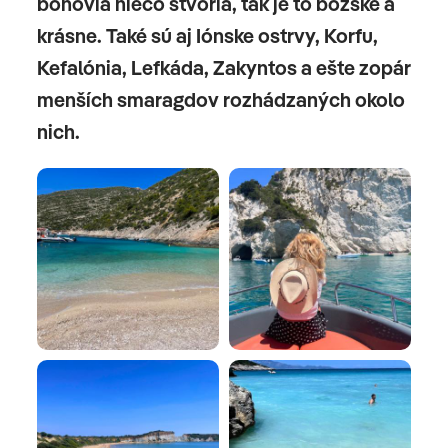
bohovia niečo stvoria, tak je to božské a
krásne. Také sú aj Iónske ostrvy, Korfu,
Kefalónia, Lefkáda, Zakyntos a ešte zopár
menších smaragdov rozhádzaných okolo
nich.