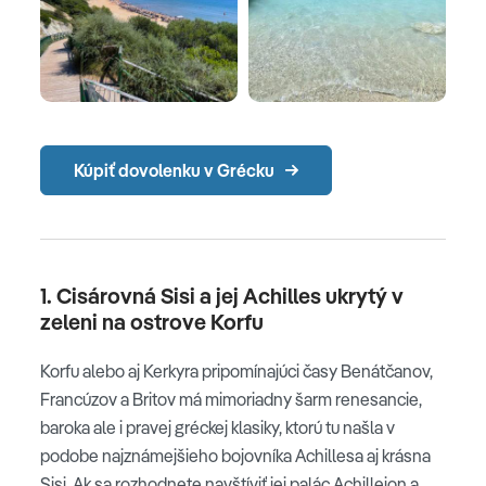
Kúpiť dovolenku v Grécku
1. Cisárovná Sisi a jej Achilles ukrytý v
zeleni na ostrove Korfu
Korfu alebo aj Kerkyra pripomínajúci časy Benátčanov,
Francúzov a Britov má mimoriadny šarm renesancie,
baroka ale i pravej gréckej klasiky, ktorú tu našla v
podobe najznámejšieho bojovníka Achillesa aj krásna
Sisi. Ak sa rozhodnete navštíviť jej palác Achilleion a