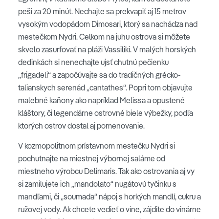
peši za 20 minút. Nechajte sa prekvapiť aj 15 metrov
vysokým vodopádom Dimosari, ktorý sa nachádza nad
mestečkom Nydri. Celkom na juhu ostrova si môžete
skvelo zasurfovať na pláži Vassiliki. V malých horských
dedinkách si nenechajte ujsť chutnú pečienku
„frigadeli“ a započúvajte sa do tradičných grécko-
talianskych serenád „cantathes“. Popri tom objavujte
malebné kaňony ako napríklad Melissa a opustené
kláštory, či legendárne ostrovné biele výbežky, podľa
ktorých ostrov dostal aj pomenovanie.
V kozmopolitnom prístavnom mestečku Nydri si
pochutnajte na miestnej výbornej saláme od
miestneho výrobcu Delimaris. Tak ako ostrovania aj vy
si zamilujete ich „mandolato“ nugátovú tyčinku s
mandľami, či „soumada“ nápoj s horkých mandlí, cukru a
ružovej vody. Ak chcete vedieť o víne, zájdite do vinárne