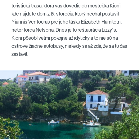
turistická trasa, ktorá vás dovedie do mestečka Kioni,
kde nájdete dom z 19. storočia, ktorý nechal postaviť
Yiannis Ventouras pre jeho lásku Elizabeth Hamilotn,
neter lorda Nelsona. Dnes je tu reštaurácia Lizzy´s.
Kioni pôsobí veľmi pokojne až idylicky a to nie sú na
ostrove žiadne autobusy, niekedy sa až zdá, že sa tu čas
zastavil.