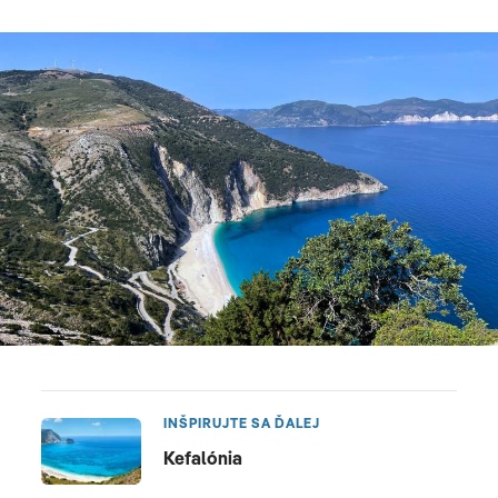
INŠPIRUJTE SA ĎALEJ
Kefalónia