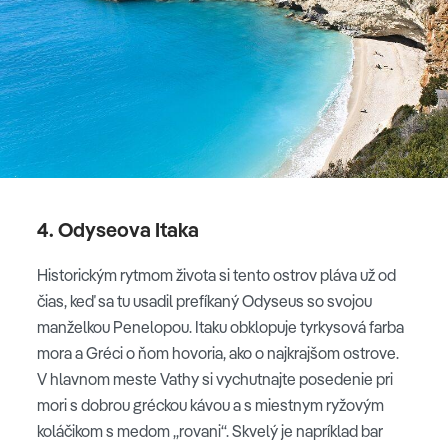
4. Odyseova Itaka
Historickým rytmom života si tento ostrov pláva už od
čias, keď sa tu usadil prefíkaný Odyseus so svojou
manželkou Penelopou. Itaku obklopuje tyrkysová farba
mora a Gréci o ňom hovoria, ako o najkrajšom ostrove.
V hlavnom meste Vathy si vychutnajte posedenie pri
mori s dobrou gréckou kávou a s miestnym ryžovým
koláčikom s medom „rovani“. Skvelý je napríklad bar