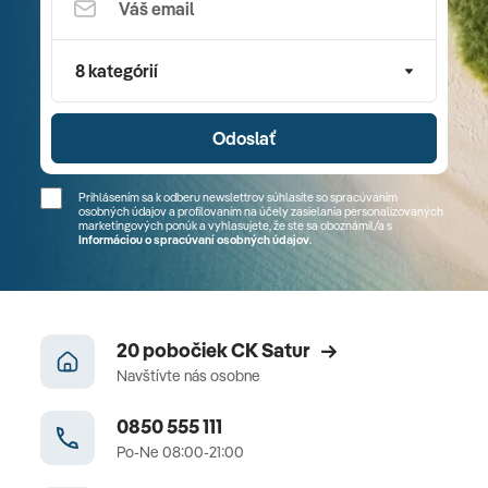
8 kategórií
Odoslať
Prihlásením sa k odberu newslettrov súhlasíte so spracúvaním
osobných údajov a profilovaním na účely zasielania personalizovaných
marketingových ponúk a vyhlasujete, že ste sa
oboznámil/a
s
Informáciou o spracúvaní osobných údajov
.
20 pobočiek CK Satur
Navštívte nás osobne
0850 555 111
Po-Ne 08:00-21:00