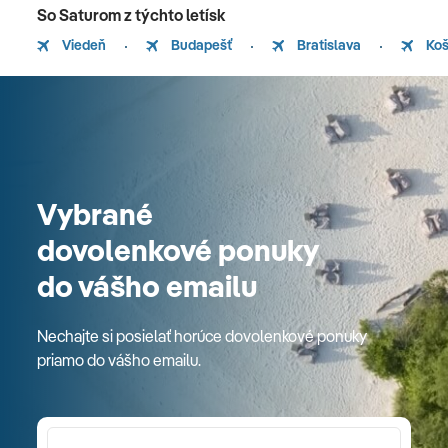
So Saturom z týchto letísk
Viedeň
Budapešť
Bratislava
Koš
Vybrané
dovolenkové ponuky
do vášho emailu
Nechajte si posielať horúce dovolenkové ponuky
priamo do vášho emailu.