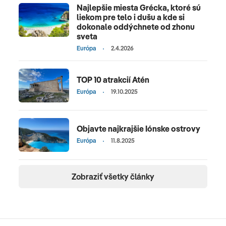
Najlepšie miesta Grécka, ktoré sú
liekom pre telo i dušu a kde si
dokonale oddýchnete od zhonu
sveta
Európa
2.4.2026
TOP 10 atrakcií Atén
Európa
19.10.2025
Objavte najkrajšie Iónske ostrovy
Európa
11.8.2025
Zobraziť všetky články