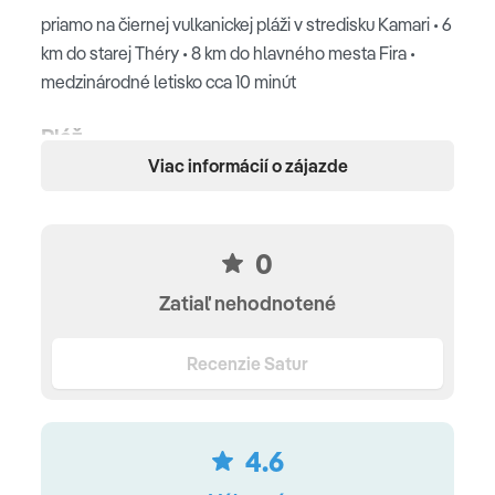
priamo na čiernej vulkanickej pláži v stredisku Kamari • 6
km do starej Théry • 8 km do hlavného mesta Fira •
medzinárodné letisko cca 10 minút
Pláž
Viac informácií o zájazde
čierna vulkanická pláž • slnečníky, ležadlá a osušky na
pláži (zdarma) • plážový bar
0
Ubytovanie
Zatiaľ nehodnotené
balkón alebo terasa • klimatizácia • kúpeľňa so sprchou
alebo vaňou, WC • sušič vlasov • SAT TV • Wi-Fi
Recenzie Satur
(zdarma) • trezor • minibar • set na prípravu kávy alebo
čaju •24-hodinový room service
Typy izieb
4.6
Luux room
(20-35 m2, pre 2 osoby, výhľad na okolie) •