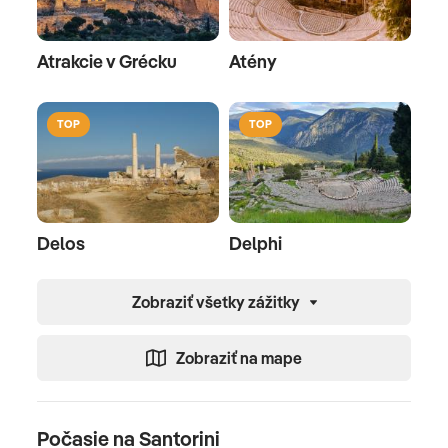
Atrakcie v Grécku
Atény
TOP
TOP
Delos
Delphi
Zobraziť všetky zážitky
Zobraziť na mape
Počasie na Santorini