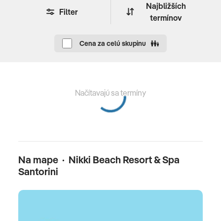
mieste v ubytovacom zariadení, zväčša prvý alebo
Najbližších
Filter
posledný deň pobytu. Jej výška závisí od kategórie
termínov
ubytovania
Cena za celú skupinu
Oficiálne hodnotenie
*****
Načítavajú sa termíny
Na mape · Nikki Beach Resort & Spa
Santorini