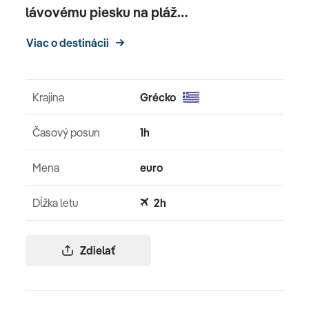
lávovému piesku na pláž…
Viac o destinácii
Krajina
Grécko
Časový posun
1h
Mena
euro
Dĺžka letu
2h
Zdielať