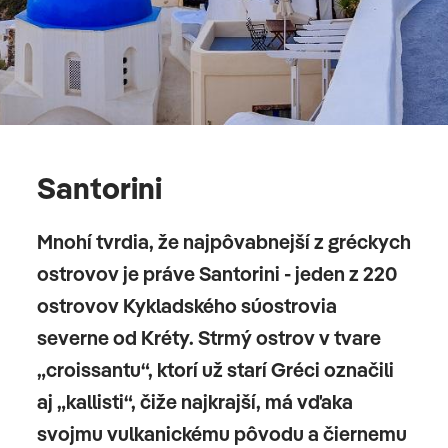
Santorini
Mnohí tvrdia, že najpôvabnejší z gréckych
ostrovov je práve Santorini - jeden z 220
ostrovov Kykladského súostrovia
severne od Kréty. Strmý ostrov v tvare
„croissantu“, ktorí už starí Gréci označili
aj „kallisti“, čiže najkrajší, má vďaka
svojmu vulkanickému pôvodu a čiernemu