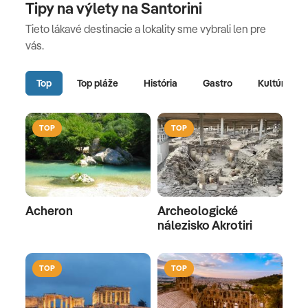
Tipy na výlety na Santorini
Tieto lákavé destinacie a lokality sme vybrali len pre
vás.
Top
Top pláže
História
Gastro
Kultúra
TOP
TOP
Acheron
Archeologické
nálezisko Akrotiri
TOP
TOP