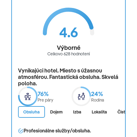
4.6
Výborné
Celkovo 628 hodnotení
Vynikajúci hotel. Miesto s úžasnou
atmosférou. Fantastická obsluha. Skvelá
poloha.
76%
24%
Pre páry
Rodina
Obsluha
Dojem
Izba
Lokalita
Čistota
Profesionálne služby/obsluha.