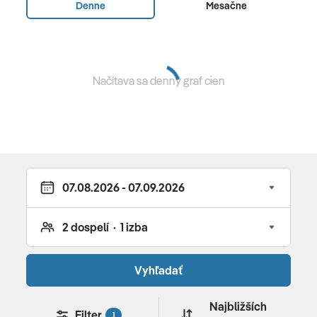
Denne
Mesačne
pobytová taxa cca 3 €/osoba nad 15 rokov/noc (platba
na mieste)
Oficiálne hodnotenie
Načítava sa denný graf cien
***
Poznámka
domáce zvieratá povolené za poplatok 10€ / noc
(platba na mieste)
Vyhľadať
Najbližších
Filter
1