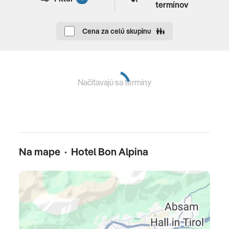
termínov
Cena za celú skupinu
Načítavajú sa termíny
Na mape · Hotel Bon Alpina