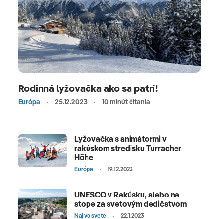
Rodinná lyžovačka ako sa patrí!
Európa
25.12.2023
10 minút čítania
Lyžovačka s animátormi v
rakúskom stredisku Turracher
Höhe
Európa
19.12.2023
UNESCO v Rakúsku, alebo na
stope za svetovým dedičstvom
Naj vo svete
22.1.2023