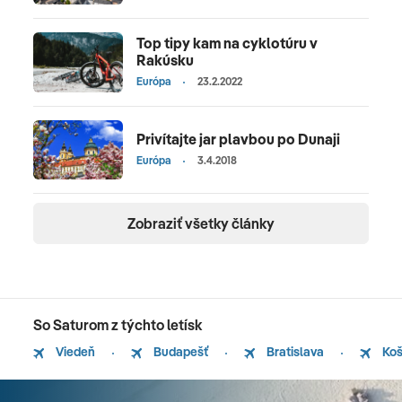
Top tipy kam na cyklotúru v
Rakúsku
Európa
23.2.2022
Privítajte jar plavbou po Dunaji
Európa
3.4.2018
Zobraziť všetky články
So Saturom z týchto letísk
Viedeň
Budapešť
Bratislava
Koš