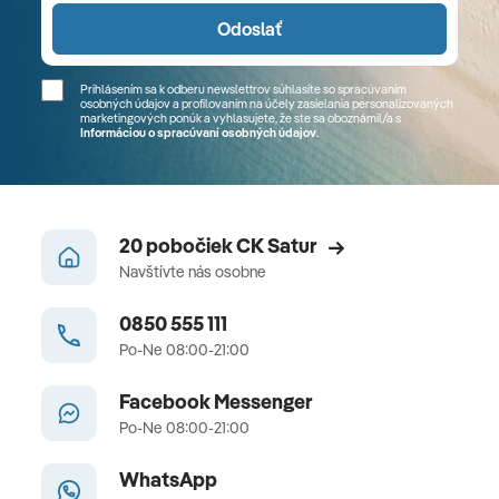
Odoslať
Prihlásením sa k odberu newslettrov súhlasíte so spracúvaním
osobných údajov a profilovaním na účely zasielania personalizovaných
marketingových ponúk a vyhlasujete, že ste sa
oboznámil/a
s
Informáciou o spracúvaní osobných údajov
.
20 pobočiek CK Satur
Navštívte nás osobne
0850 555 111
Po-Ne 08:00-21:00
Facebook Messenger
Po-Ne 08:00-21:00
WhatsApp