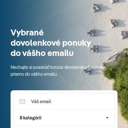
Vybrané
dovolenkové ponuky
do vášho emailu
Nechajte si posielať horúce dovolenkové ponuky
priamo do vášho emailu.
8 kategórií