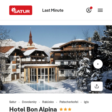
Last Minute
1 z 20
Satur
Dovolenky
Rakúsko
Patscherkofel
Igls
Hotel Bon Alpina