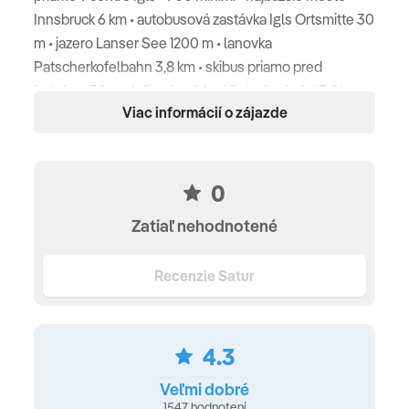
Innsbruck 6 km • autobusová zastávka Igls Ortsmitte 30
m • jazero Lanser See 1200 m • lanovka
Patscherkofelbahn 3,8 km • skibus priamo pred
hotelom 30 m • lyžiarska oblasť Patscherkofel 3,8 km
Viac informácií o zájazde
Ubytovanie
kúpeľňa • sušič vlasov • kúrenie • trezor • televízia • wifi
0
Typy izieb
Zatiaľ nehodnotené
Dvojlôžková izba Štandard
(18 m², maželská posteľ) •
Dvojlôžková izba Štandard 2+1
(18 m², maželská
Recenzie Satur
posteľ, gauč pre 1 osobu) • Dvojlôžková izba Štandard
2+2 (22 m², maželská posteľ, gauč pre 2 osoby) •
Jednolôžková izba Štandard
(14 m², jednolôžková
4.3
posteľ)
Veľmi dobré
1547 hodnotení