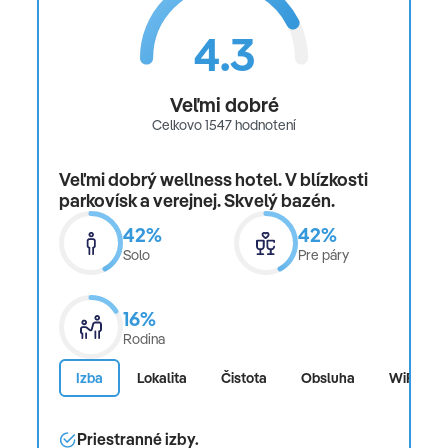
4.3
Veľmi dobré
Celkovo 1547 hodnotení
Veľmi dobrý wellness hotel. V blízkosti
parkovísk a verejnej. Skvelý bazén.
42%
42%
Solo
Pre páry
16%
Rodina
Izba
Lokalita
Čistota
Obsluha
WiFi
Priestranné izby.