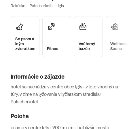
Rakúsko · Patscherkofel · Igls
So psom a
iným
Vnútorný
Wellness,
zvieratkom
Fitnes
bazén
Sauna
Informácie o zájazde
hotel sa nachádza v centre obce Igls • v lete vhodný na
túry, v zime na lyžovanie v lyžiarskom stredisku
Patscherkofel
Poloha
priamo v centre Igls • 900 m.n.m. • najbližšie mesto