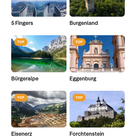
5 Fingers
Burgenland
TOP
TOP
Bürgeralpe
Eggenburg
TOP
TOP
Eisenerz
Forchtenstein