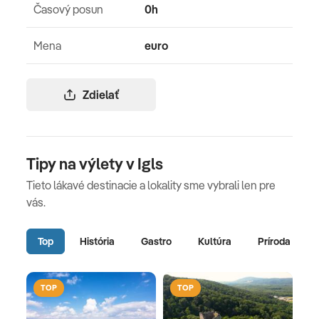
Časový posun
0h
Mena
euro
Zdielať
Tipy na výlety v Igls
Tieto lákavé destinacie a lokality sme vybrali len pre
vás.
Top
História
Gastro
Kultúra
Príroda
TOP
TOP