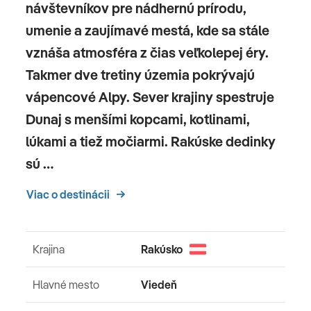
návštevníkov pre nádhernú prírodu,
umenie a zaujímavé mestá, kde sa stále
vznáša atmosféra z čias veľkolepej éry.
Takmer dve tretiny územia pokrývajú
vápencové Alpy. Sever krajiny spestruje
Dunaj s menšími kopcami, kotlinami,
lúkami a tiež močiarmi. Rakúske dedinky
sú …
Viac o destinácii
Krajina
Rakúsko
Hlavné mesto
Viedeň