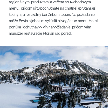
regionálnymi produktami a večera so 4-chodovým
menu), pričom si tu pochutnáte na chutnej korutánskej
kuchyni, a rustikálny bar Zirbenstuben. Na požiadanie
môže Erwin a jeho tím vykúzliť aj vegánske menu. Hotel
ponúka i ochutnávky vín na vyžiadanie, pričom vám
manažér reštaurácie Florián rad poradí.