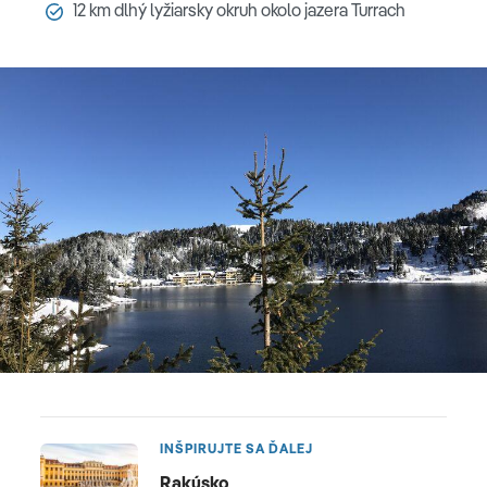
12 km dlhý lyžiarsky okruh okolo jazera Turrach
INŠPIRUJTE SA ĎALEJ
Rakúsko