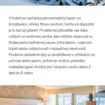
V hoteli sa nachádza panoramatický bazén so
šmykľavkou, vírivka, fitnes centrum, herňa a k dispozícii
je tu tiež aj lyžiareň. Po aktívnej lyžovačke vás čaká
oddych vo wellness centre, kde môžete relaxovať vo
fínskej alebo bylinkovej saune, infra kabíne, v parnom
kúpeli alebo oddychovať v relaxačnej miestnosti.
Moderne zariadené izby sú dvojlôžkové s výhľadom na
pohorie alebo jazero, pričom je možná i prístelka -
rozkladací gauč vhodný pre 1 dospelú osobu alebo 2
deti do 15 rokov.