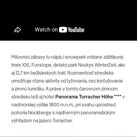
Milovníci zábavy tu nájdu i snowpark vrátane zážitkovej
trate XXL Funslope, detský park Nockys WinterZeit, ako
aj 12,7 km bežkárskych tratí. Rozmanitosť strediska
umožňuje rôzne aktivity od lyžovania, cez korčuľovanie
a zimnú turistiku. A práve v tomto čarovnom zimnom
stredisku leží aj hotel
Panorama Turracher Höhe ****
v
nadmorskej výške 1800 m.n.m., pri svahu uprostred
pohoria Nockberge s nádherným panoramatickým
výhľadom na jazero Turracher.