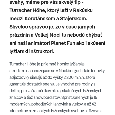
svahy, máme pre vás skvelý tip -
Turracher Höhe, ktorý leží v Rakúsku
medzi Korutánskom a Štajerskom.
Skvelou správou je, že v čase jarných
prázdnin a Veľkej Noci tu nebudú chýbať
ani naši animátori Planet Fun ako i skúsení
lyžiarski inštruktori.
Turracher Höhe je príjemné horské lyžiarske
stredisko nachádzajúce sa v Nockbergoch, kde lanovky
a zjazdovky siahajú až do výšky 2.200 m.n.n., ktorá
garantuje dostatok snehu. Je vhodné pre rodiny s
deťmi, pre začiatočníkov ako aj skutočných lyžiarskych
znalcov a tiež snowbordistov. Sprístupnených je 15
moderných, pohodlných lanoviek a vlekov, a až 42
kilometrov rozmanitých lyžiarskych svahov s rôznymi