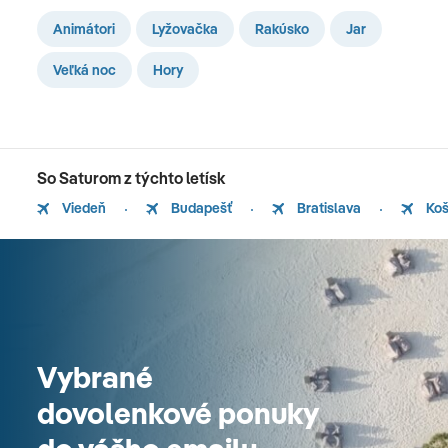
Animátori
Lyžovačka
Rakúsko
Jar
Veľká noc
Hory
So Saturom z týchto letísk
Viedeň
Budapešť
Bratislava
Koš
Vybrané
dovolenkové ponuky