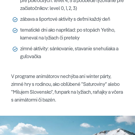
pre pokročilých: level 4, 5 a poobede lyžovanie pre
začiatočníkov: level 0, 1, 2, 3)
zábava a športové aktivity s deťmi každý deň
tematické dni ako napríklad: po stopách Yetiho,
karneval na lyžiach či preteky
zimné aktivity: sánkovanie, stavanie snehuliaka a
guľovačka
V programe animátorov nechýba ani winter párty,
zimné hry s rodinou, ako obľúbené "Saturoviny" alebo
"Milujem Slovensko", funpark na lyžiach, raňajky a včera
s animátormi či bazén.