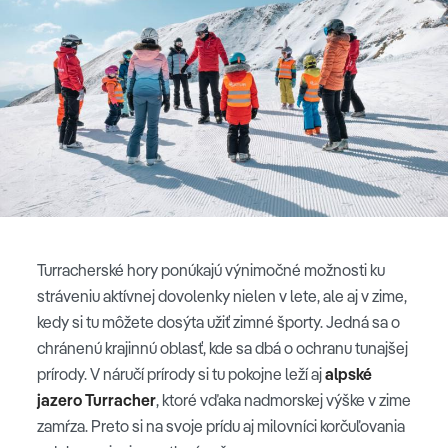
Turracherské hory ponúkajú výnimočné možnosti ku
stráveniu aktívnej dovolenky nielen v lete, ale aj v zime,
kedy si tu môžete dosýta užiť zimné športy. Jedná sa o
chránenú krajinnú oblasť, kde sa dbá o ochranu tunajšej
prírody. V náručí prírody si tu pokojne leží aj
alpské
jazero Turracher
, ktoré vďaka nadmorskej výške v zime
zamŕza. Preto si na svoje prídu aj milovníci korčuľovania