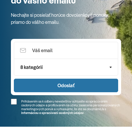
do vášho emailu
Nechajte si posielať horúce dovolenkové ponuky
priamo do vášho emailu.
8 kategórií
Odoslať
Prihlásením sa k odberu newslettrov súhlasíte so spracúvaním
osobných údajov a profilovaním na účely zasielania personalizovaných
marketingových ponúk a vyhlasujete, že ste sa
oboznámil/a
s
Informáciou o spracúvaní osobných údajov
.