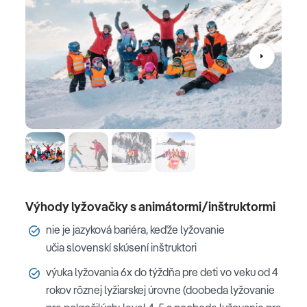
Výhody lyžovačky s animátormi/inštruktormi
nie je jazyková bariéra, keďže lyžovanie
učia slovenskí skúsení inštruktori
výuka lyžovania 6x do týždňa pre deti vo veku od 4
rokov rôznej lyžiarskej úrovne (doobeda lyžovanie