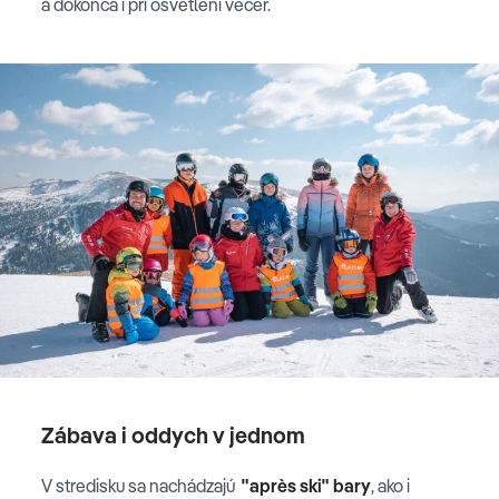
a dokonca i pri osvetlení večer.
Zábava i oddych v jednom
V stredisku sa nachádzajú
"après ski" bary
, ako i