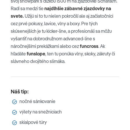
svoj snowpark s dĺžkou 1500 m na zjazdovke Schafalm.
Radí sa medzi tie
najdlhšie zábavné zjazdovky na
svete.
Užijú si to tu nielen pokročilí ale aj začiatočníci
cez prvé pokusy, lavice, vlny a boxy. Pre tých
skúsenejších je tu kicker-line, a profesionáli sa môžu
vyšantiť na dobrodružnom advanced-line s
náročnejšími prekážkami alebo cez
funcross
. Ak
hľadáte
funslope
, ten tu ponúka vlny, skoky, zákruty či
slávneho dvojitého slimáka.
Náš tip:
nočné sánkovanie
výlety na snežniciach
skialpové túry