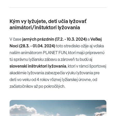
Kým vy lyžujete, deti učia lyžovať
animátori/inštuktori lyžovania
V čase
jarných
prázdnin (17.2. - 10.3. 2024)
a
Veľkej
Noci (28.3. - 01.04. 2024)
toto stredisko ožije aj vďaka
naším animátorom PLANET FUN, ktorí majú pripravenú
tú správnu lyžiarsku zábavu a zároveň tu budú aj
slovenskí inštruktori lyžovania
, ktorí v rámci športovej
akadémie lyžovania zabezpečia výuku lyžovania pre
deti vo veku od 4 rokov rôznej lyžiarskej úrovne, od
začiatočníkov až po pokročilých.