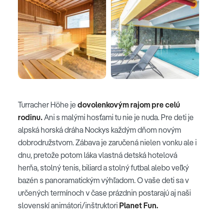
Turracher Höhe je
dovolenkovým rajom pre celú
rodinu.
Ani s malými hosťami tu nie je nuda. Pre deti je
alpská horská dráha Nockys každým dňom novým
dobrodružstvom. Zábava je zaručená nielen vonku ale i
dnu, pretože potom láka vlastná detská hotelová
herňa, stolný tenis, biliard a stolný futbal alebo veľký
bazén s panoramatickým výhľadom. O vaše deti sa v
určených termínoch v čase prázdnin postarajú aj naši
slovenskí animátori/inštruktori
Planet Fun.