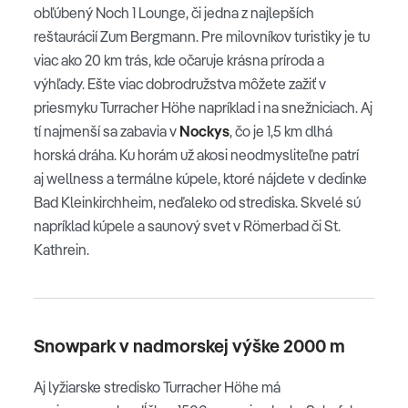
obľúbený Noch 1 Lounge, či jedna z najlepších
reštaurácií Zum Bergmann. Pre milovníkov turistiky je tu
viac ako 20 km trás, kde očaruje krásna príroda a
výhľady. Ešte viac dobrodružstva môžete zažiť v
priesmyku Turracher Höhe napríklad i na snežniciach. Aj
tí najmenší sa zabavia v
Nockys
, čo je 1,5 km dlhá
horská dráha. Ku horám už akosi neodmysliteľne patrí
aj wellness a termálne kúpele, ktoré nájdete v dedinke
Bad Kleinkirchheim, neďaleko od strediska. Skvelé sú
napríklad kúpele a saunový svet v Römerbad či St.
Kathrein.
Snowpark v nadmorskej výške 2000 m
Aj lyžiarske stredisko Turracher Höhe má