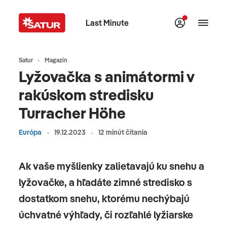
Last Minute
Satur
Magazín
Lyžovačka s animátormi v
rakúskom stredisku
Turracher Höhe
Európa
19.12.2023
12 minút čítania
Ak vaše myšlienky zalietavajú ku snehu a
lyžovačke, a hľadáte zimné stredisko s
dostatkom snehu, ktorému nechýbajú
úchvatné výhľady, či rozľahlé lyžiarske