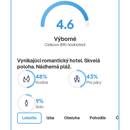
4.6
Výborné
Celkovo 895 hodnotení
Vynikajúci romantický hotel. Skvelá
poloha. Nádherná pláž.
48%
43%
Rodina
Pre páry
9%
Solo
Lokalita
Izba
Obsluha
Pohodlie
Čistota