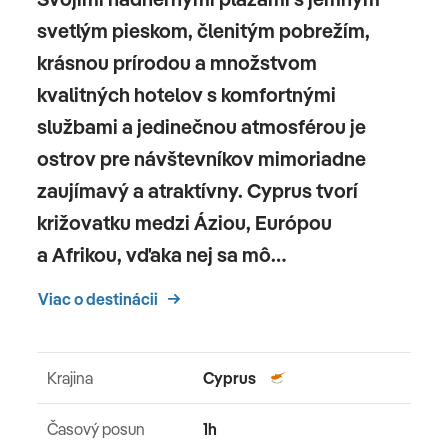
svetlým pieskom, členitým pobrežím,
krásnou prírodou a množstvom
kvalitných hotelov s komfortnými
službami a jedinečnou atmosférou je
ostrov pre návštevníkov mimoriadne
zaujímavý a atraktívny. Cyprus tvorí
križovatku medzi Áziou, Európou
a Afrikou, vďaka nej sa mô…
Viac o destinácii
Krajina
Cyprus
Časový posun
1h