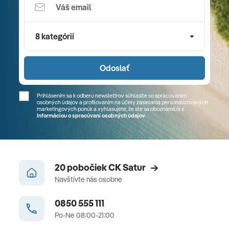
8 kategórií
Odoslať
Prihlásením sa k odberu newslettrov súhlasíte so spracúvaním
osobných údajov a profilovaním na účely zasielania personalizovaných
marketingových ponúk a vyhlasujete, že ste sa
oboznámil/a
s
Informáciou o spracúvaní osobných údajov
.
20 pobočiek CK Satur
Navštívte nás osobne
0850 555 111
Po-Ne 08:00-21:00