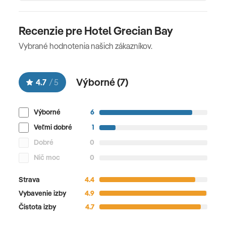
Recenzie pre Hotel Grecian Bay
Vybrané hodnotenia našich zákazníkov.
Výborné (
7
)
4.7
/
5
Výborné
6
Veľmi dobré
1
Dobré
0
Nič moc
0
Strava
4.4
Vybavenie izby
4.9
Čistota izby
4.7