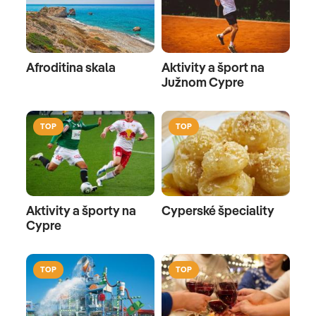
Afroditina skala
Aktivity a šport na
Južnom Cypre
TOP
TOP
Aktivity a športy na
Cyperské špeciality
Cypre
TOP
TOP