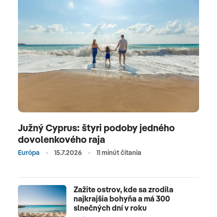
Južný Cyprus: štyri podoby jedného
dovolenkového raja
Európa
15.7.2026
11 minút čítania
Zažite ostrov, kde sa zrodila
najkrajšia bohyňa a má 300
slnečných dní v roku