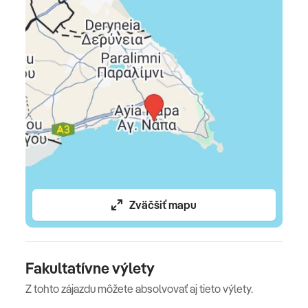
stravovanie podľa výberu, poistenie insolventnosti,
delegáta CK (na telefóne), servisné poplatky (letiskové
poplatky, bezpečnostná taxa, iné poplatky súvisiace s
vykonaním leteckej dopravy a transfery)
Celková cena nezahŕňa
komplexné cestovné poistenie - viac informácií v CK
Oficiálne hodnotenie
*****
Zväčšiť mapu
Fakultatívne výlety
Z tohto zájazdu môžete absolvovať aj tieto výlety.