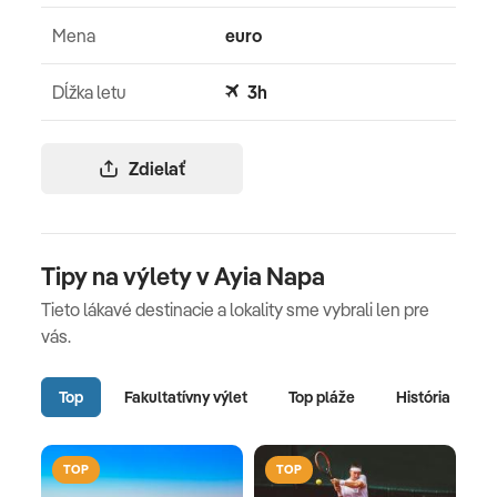
Mena
euro
Dĺžka letu
3h
Zdielať
Tipy na výlety v Ayia Napa
Tieto lákavé destinacie a lokality sme vybrali len pre
vás.
Top
Fakultatívny výlet
Top pláže
História
TOP
TOP