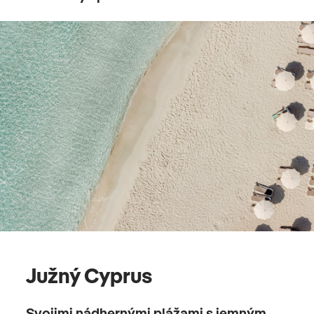
Južný Cyprus
Svojimi nádhernými plážami s jemným