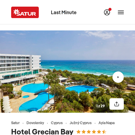
Last Minute
1 z 29
Satur
Dovolenky
Cyprus
Južný Cyprus
Ayia Napa
Hotel Grecian Bay