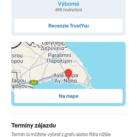
slnečníky za poplatok • plážové osušky (za depozit) •
Výborné
895 hodnotení
možnosť vodných športov (za poplatok)
Ubytovanie
Recenzie TrustYou
klimatizácia • Wi-Fi (zdarma) • kúpeľňa s WC • sušič
vlasov • župan a papučky • telefón • SAT TV • trezor •
kanvica, kávový a čajový set • minibar • balkón alebo
terasa
TYPY IZIEB:
Štandardná izba (28 m², 1 miestnosť pre max. 3 osoby,
výhľad do záhrady, bočný výhľad na more/výhľad na
Na mape
more)
Stravovanie
Termíny zájazdu
raňajky • polpenzia (nápoje za doplatok) • plná penzia
Termín si môžete vybrať z grafu alebo filtra nižšie