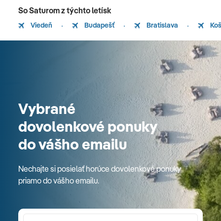
So Saturom z týchto letísk
Viedeň
Budapešť
Bratislava
Koš
Vybrané
dovolenkové ponuky
do vášho emailu
Nechajte si posielať horúce dovolenkové ponuky
priamo do vášho emailu.