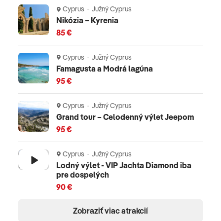
Cyprus · Južný Cyprus
Nikózia – Kyrenia
85 €
Cyprus · Južný Cyprus
Famagusta a Modrá lagúna
95 €
Cyprus · Južný Cyprus
Grand tour – Celodenný výlet Jeepom
95 €
Cyprus · Južný Cyprus
Lodný výlet - VIP Jachta Diamond iba
pre dospelých
90 €
Zobraziť viac atrakcií