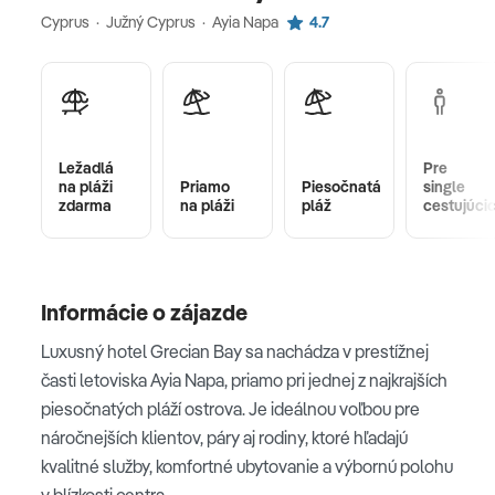
Cyprus · Južný Cyprus · Ayia Napa
4.7
Ležadlá
Pre
na pláži
Priamo
Piesočnatá
single
zdarma
na pláži
pláž
cestujúci
Informácie o zájazde
Luxusný hotel Grecian Bay sa nachádza v prestížnej
časti letoviska Ayia Napa, priamo pri jednej z najkrajších
piesočnatých pláží ostrova. Je ideálnou voľbou pre
náročnejších klientov, páry aj rodiny, ktoré hľadajú
kvalitné služby, komfortné ubytovanie a výbornú polohu
v blízkosti centra.