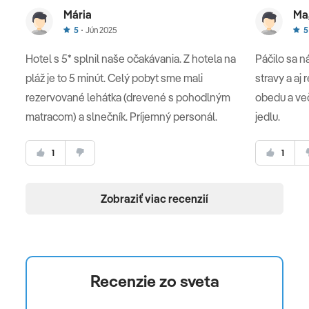
Mária
Ma
5
Jún 2025
5
Hotel s 5* splnil naše očakávania. Z hotela na
Páčilo sa 
pláž je to 5 minút. Celý pobyt sme mali
stravy a aj 
rezervované lehátka (drevené s pohodlným
obedu a več
matracom) a slnečník. Príjemný personál.
jedlu.
1
1
Zobraziť viac recenzií
Recenzie zo sveta