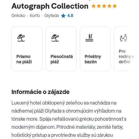
Autograph Collection
Grécko · Korfu · Glyfada
4.8
Pre
Priamo
Piesočnatá
Privátny
rodiny s
na pláži
pláž
bazén
deťmi
Informácie o zájazde
Luxusný hotel obklopený zeleňou sa nachádza na
nádhernej pláži Glyfada s ohromujúcim výhľadom na
Iónske more. Spája nefalšovanú grécku pohostinnosť s
moderným dizjanom. Prírodné materiály, zemité farby,
holistický prístup a prvotriedne služby sú zárukou