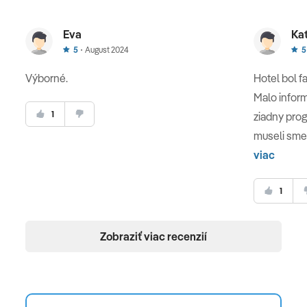
Eva
Kat
5
August 2024
5
Výborné.
Hotel bol fa
Malo inform
1
ziadny prog
museli sme 
viac
1
Zobraziť viac recenzií