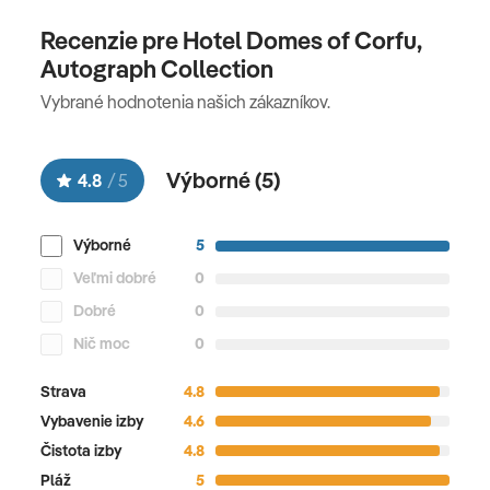
Recenzie pre Hotel Domes of Corfu,
Autograph Collection
Vybrané hodnotenia našich zákazníkov.
Výborné (
5
)
4.8
/
5
Výborné
5
Veľmi dobré
0
Dobré
0
Nič moc
0
Strava
4.8
Vybavenie izby
4.6
Čistota izby
4.8
Pláž
5