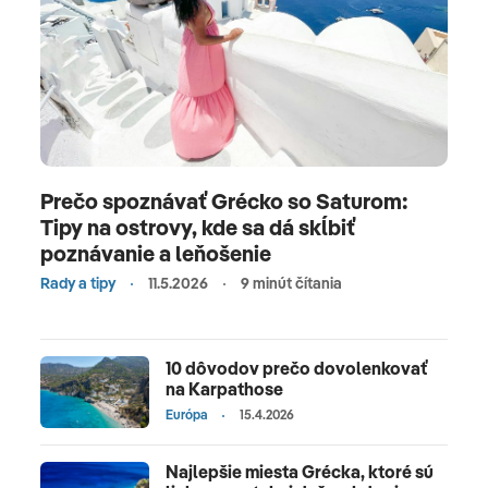
Prečo spoznávať Grécko so Saturom:
Tipy na ostrovy, kde sa dá skĺbiť
poznávanie a leňošenie
Rady a tipy
11.5.2026
9 minút čítania
10 dôvodov prečo dovolenkovať
na Karpathose
Európa
15.4.2026
Najlepšie miesta Grécka, ktoré sú