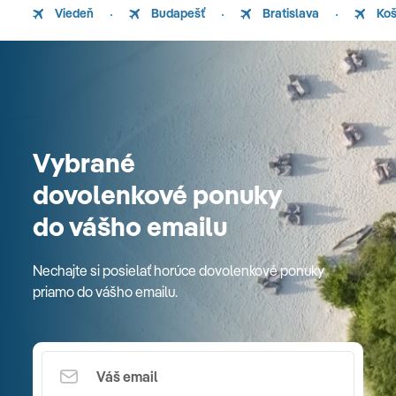
Viedeň
Budapešť
Bratislava
Koš
Vybrané
dovolenkové ponuky
do vášho emailu
Nechajte si posielať horúce dovolenkové ponuky
priamo do vášho emailu.