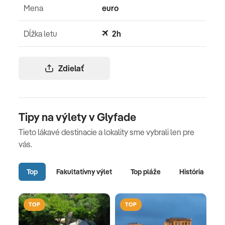
Mena
euro
Dĺžka letu
2h
Zdielať
Tipy na výlety v Glyfade
Tieto lákavé destinacie a lokality sme vybrali len pre
vás.
Top
Fakultatívny výlet
Top pláže
História
TOP
TOP