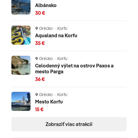
palivový príplatok
Albánsko
30 €
Celková cena nezahŕňa
Grécko · Korfu
Klimatickú taxu (Climate Resilience Tax, predtým
Aqualand na Korfu
pobytová taxa): cca 10€/izba/deň pobytu, platí sa na
35 €
mieste v ubytovacom zariadení, zväčša v posledný deň
pobytu. Komplexné cestovné poistenie.
Grécko · Korfu
Celodenný výlet na ostrov Paxos a
Oficiálne hodnotenie
mesto Parga
36 €
*****
Grécko · Korfu
Mesto Korfu
15 €
Zobraziť viac atrakcií