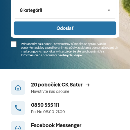
8 kategórií
Odoslať
Prihlásením sa k odberu newslettrov súhlasíte so spracúvaním
osobných údajov a profilovaním na účely zasielania personalizovaných
marketingových ponúk a vyhlasujete, že ste sa
oboznámil/a
s
Informáciou o spracúvaní osobných údajov
.
20 pobočiek CK Satur
Navštívte nás osobne
0850 555 111
Po-Ne 08:00-21:00
Facebook Messenger