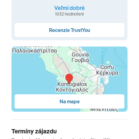
župan a papuče • Wi-Fi (zdarma) • SAT TV • minibar (za
Veľmi dobré
poplatok) • telefón • trezor • set na prípravu kávy a čaju
1032 hodnotení
(za poplatok) • balkón alebo terasa
Recenzie TrustYou
Typy izieb
Inland Retreat
(cca 22m2, pre 2 osoby, výhľad na
krajinu)
•
Tropical Retreat
(cca 24 m2, pre 2 osoby,
výhľad na
hory)
•
Sapphire Retreat
(cca 24 m2, pre 2
osoby, výhľad na more)
•
Patio Junior Suite
(cca 28 m2,
pre 2-3 osoby, výhľad na nádvorie)
• Horizon Junior
Suite
(cca 28 m2, pre 2-3 osoby, bočný výhľad na more)
HAUTE LIVING SELECTION
Na mape
Sapphire Junior Suite
(cca 28 m2, pre 2-3 osoby,
výhľad na more)
• Sapphire Junior Suite swim up pool
(cca 28 m2, pre 2-3 osoby, terasa s priamym vstupom
do zdieľaného bazéna, výhľad na more)
• Sapphire
Termíny zájazdu
Sublime Suite swim up pool
(cca 35 m2, pre 2-3