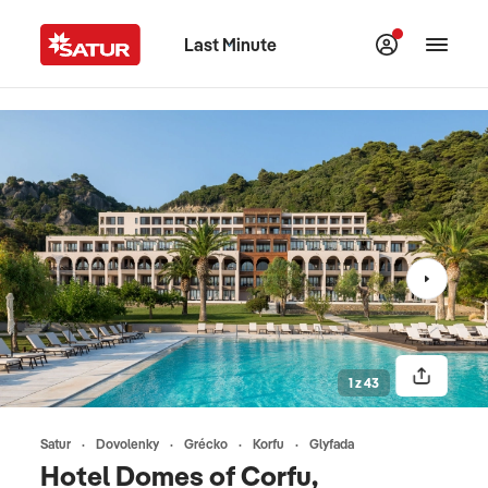
Last Minute
1 z 43
Satur
Dovolenky
Grécko
Korfu
Glyfada
Hotel Domes of Corfu,