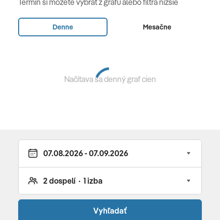
Termín si môžete vybrať z grafu alebo filtra nižšie
osoby, terasa s priamym vstupom do zdieľaného
bazéna, výhľad na more)
•
Sapphire Family Suite
(cca
Denne
Mesačne
35 m2, pre 2-4 osoby, oddelená spálňa, výhľad na
more)
• Sapphire Sublime Family Retreat swim up
pool
(cca 34 m2, pre 2-4 osoby, terasa s priamym
vstupom do zdieľaného bazéna, výhľad na more)
•
Načítava sa denný graf cien
Tropical Sublime Family Suite
(cca 46 m2, pre 2-4
osoby, oddelená spálňa, výhľad na hory)
•
Sapphire
Sublime Family Suite
(cca 50 m2, pre 2-4 osoby,
oddelená spálňa, výhľad na more)
• Sapphire Family 2
Bedroom Suite
(cca 65 m2, pre 2-6 osôb, 2 oddelené
spálne, výhľad na more)
Stravovanie
polpenzia (raňajky a večere) formou bufetu • plná
penzia za príplatok • nápoje nie sú zahrnuté
Vyhľadať