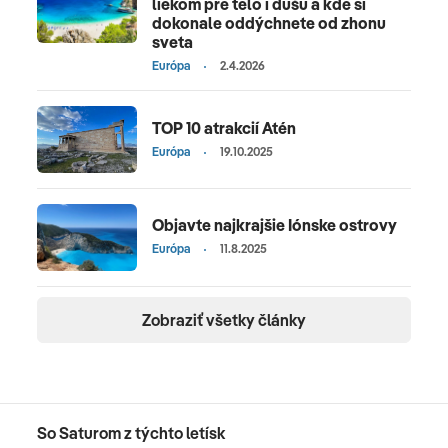
liekom pre telo i dušu a kde si
dokonale oddýchnete od zhonu
sveta
Európa
2.4.2026
TOP 10 atrakcií Atén
Európa
19.10.2025
Objavte najkrajšie Iónske ostrovy
Európa
11.8.2025
Zobraziť všetky články
So Saturom z týchto letísk