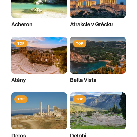
Acheron
Atrakcie v Grécku
TOP
TOP
Atény
Bella Vista
TOP
TOP
Delos
Delphi