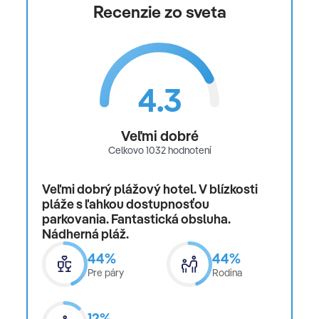
Recenzie zo sveta
4.3
Veľmi dobré
Celkovo 1032 hodnotení
Veľmi dobrý plážový hotel. V blízkosti
pláže s ľahkou dostupnosťou
parkovania. Fantastická obsluha.
Nádherná pláž.
44%
44%
Pre páry
Rodina
12%