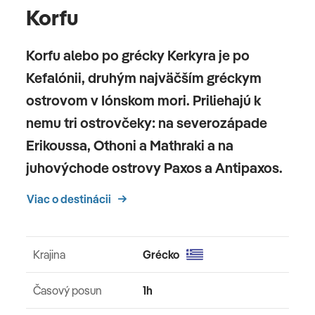
Korfu
Korfu alebo po grécky Kerkyra je po
Kefalónii, druhým najväčším gréckym
ostrovom v Iónskom mori. Priliehajú k
nemu tri ostrovčeky: na severozápade
Erikoussa, Othoni a Mathraki a na
juhovýchode ostrovy Paxos a Antipaxos.
Viac o destinácii
Krajina
Grécko
Časový posun
1h