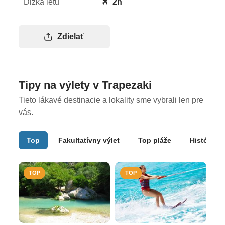
Dĺžka letu
2h
Zdielať
Tipy na výlety v Trapezaki
Tieto lákavé destinacie a lokality sme vybrali len pre
vás.
Top
Fakultatívny výlet
Top pláže
História
TOP
TOP