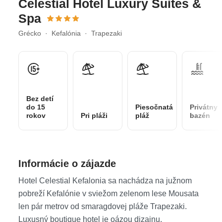
Celestial Hotel Luxury Suites &
Spa
Grécko · Kefalónia · Trapezaki
Bez detí
do 15
Piesočnatá
Privátny
rokov
Pri pláži
pláž
bazén
Informácie o zájazde
Hotel Celestial Kefalonia sa nachádza na južnom
pobreží Kefalónie v sviežom zelenom lese Mousata
len pár metrov od smaragdovej pláže Trapezaki.
Luxusný boutique hotel je oázou dizajnu,