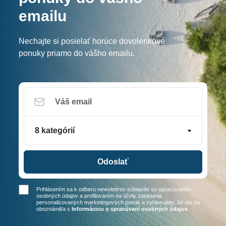
emailu
Nechajte si posielať horúce dovolenkové
ponuky priamo do vášho emailu.
8 kategórií
Odoslať
Prihlásením sa k odberu newslettrov súhlasíte so spracúvaním
osobných údajov a profilovaním na účely zasielania
personalizovaných marketingových ponúk a vyhlasujete, že ste sa
oboznámil/a
s
Informáciou o spracúvaní osobných údajov
.