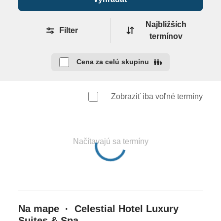
Celková cena zahŕňa
Najbližších
leteckú dopravu, 7x (resp. 10x, 11x, 14x ) ubytovanie,
Filter
termínov
stravovanie podľa typu kapacity, poistenie
insolventnosti, delegáta CK , servisné poplatky
Cena za celú skupinu
(letiskové poplatky, bezpečnostná taxa, iné poplatky
súvisiace s vykonaním leteckej dopravy a transfery)
Zobraziť iba voľné termíny
Celková cena nezahŕňa
Komplexné cestovné poistenie
- viac informáií v
CK.
Načítavajú sa termíny
K
limatická taxa
– platí sa na mieste v ubytovacom
zariadení, zväčša prvý alebo posledný deň pobytu.
Jej výška závisí od kategórie ubytovania, pričom sa
od 1.1.2025 pohybuje vo výške 2,00-15,00
EUR/izba/ deň (napr. 5* hotel má taxu 15
Na mape · Celestial Hotel Luxury
EUR/izba/deň).
Suites & Spa