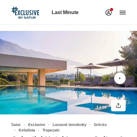
Last Minute
1 z 16
Satur
Exclusive
Luxusné dovolenky
Grécko
Kefalónia
Trapezaki