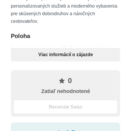
personalizovaných služieb a moderného vybavenia
pre skúsených dobrodruhov a náročných
cestovateľov.
Poloha
hotel sa nachádza vo vyhľadávanom stredisku
Viac informácií o zájazde
Mousata Village • cca 400 m od Trapezaki Beach •
1,7 km od Kanali Beach • 14 km od hlavného mesta
Argostolion • 12 km od letiska Kefalónia
0
Pláž
Zatiaľ nehodnotené
široká pláž s jemným pieskom • pozvoľný vstup do
mora • cca 400 m od Trapezaki Beach • slnečníky a
Recenzie Satur
ležadlá na pláži (za poplatok)
Ubytovanie