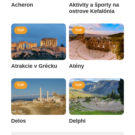
Acheron
Aktivity a športy na
ostrove Kefalónia
TOP
TOP
Atrakcie v Grécku
Atény
TOP
TOP
Delos
Delphi