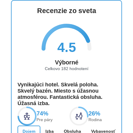
Recenzie zo sveta
4.5
Výborné
Celkovo 182 hodnotení
Vynikajúci hotel. Skvelá poloha.
Skvelý bazén. Miesto s úžasnou
atmosférou. Fantastická obsluha.
Úžasná izba.
74%
26%
Pre páry
Rodina
Dojem
Izba
Obsluha
Vybavenosť
Lok