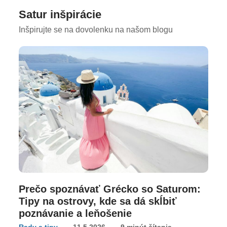
Satur inšpirácie
Inšpirujte se na dovolenku na našom blogu
Prečo spoznávať Grécko so Saturom:
Tipy na ostrovy, kde sa dá skĺbiť
poznávanie a leňošenie
Rady a tipy
11.5.2026
9 minút čítania