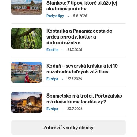
Stankou: 7 tipov, ktoré ukážu jej
skutočnú podobu
Rady a tipy
5.8.2026
9. deň
Kostarika a Panama: cesta do
TRADÍCIA HARISSY
srdca prírody, kultúr a
dobrodružstva
Víta nás malý "
arménsky Vatikán" náboženské
Exotika
31.7.2026
centrum Echmiadzin
, ktoré je sídlom katolíckej cirkvi.
Zastavíme sa i pri pamätníku Mousa Dagh, pozrieme si
Kodaň – severská kráska a jej 10
katedrálu. V
Mousa Dagh
sa zoznámime s
tradičnou
nezabudnuteľných zážitkov
prípravou harisy
. Bude nám chutiť o to viac, že bude
Európa
27.7.2026
pripravená jednou televíznou hviezdou, ktorá robí
programy o varení. Cestou do Jerevanu sa zastavíme
Španielsko má trofej, Portugalsko
má dušu: komu fandíte vy?
pri ruinách katedrály
Zvartnots
zo 7. storočia.
Európa
23.7.2026
Zobraziť všetky články
Echmiadzin