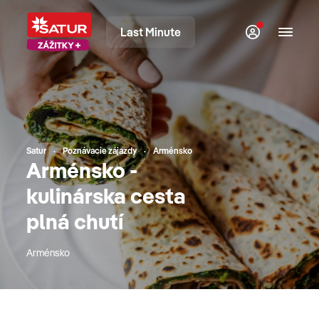
Last Minute
Satur
Poznávacie zájazdy
Arménsko
Arménsko -
kulinárska cesta
plná chutí
Arménsko