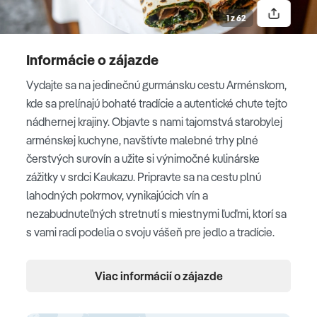
Severovýchodne od Garni a v rokline rieky Azat, sa
1 z 62
nachádza veľkolepá pamiatka stredovekej arménskej
architektúry,
kláštor Geghard
, ktorý je čiastočne
Informácie o zájazde
vytesaný z hory. V
Garni
si pozrieme citadelu a
Vydajte sa na jedinečnú gurmánsku cestu Arménskom,
pohanský chrám z helenistického obdobia, ktorý je
kde sa prelínajú bohaté tradície a autentické chute tejto
zasvätený pohanskému bohovi Mitrovi. Nakukneme i
nádhernej krajiny. Objavte s nami tajomstvá starobylej
do
miestneho domu
, kde sa zúčastníme prípravy
arménskej kuchyne, navštívte malebné trhy plné
tradičného arménskeho občerstvenia, nekysnutého
čerstvých surovín a užite si výnimočné kulinárske
chleba lavash, ktorý sa pripravuje v zakopanej peci
zážitky v srdci Kaukazu. Pripravte sa na cestu plnú
vykurovanej drevom a tradičných arménskych
lahodných pokrmov, vynikajúcich vín a
chlebíčkov so syrom a so zeleninou. Ak chceme
nezabudnuteľných stretnutí s miestnymi ľuďmi, ktorí sa
ochutnať arménske pochúťky ako sušené ovocie,
s vami radi podelia o svoju vášeň pre jedlo a tradície.
aromatické bylinky a rôzne čerstvé
produkty,
jerevanský trh
je tým pravým miestom.
Ubytovanie
Večera bude v tradičnej arménskej reštaurácii.
Viac informácií o zájazde
3* hotel