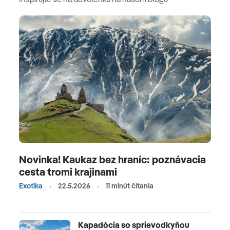
vinárstva, kde starodávne tradície spájajú s najnovšími
technológiami. Vinárstvo je lídrom na miestnom trhu
kvalitných vín. Pozrieme sa i do
múzea histórie vína
vo
vinárstve Armenia Wine
. Cez mohutné dvere sa
dostaneme do skalnej pivnice, vykopanej 6,5 metra v
čadičovej skale. Degustáciu samozrejhme
nevynecháme. Presúvame sa späť do Jerevanu.
Naša
večera bude na jedinečnom mieste, v dome slávnej
arménskej maliarky a etnografky Lusik
Aguletsi
.
Vstúpiť do jej domu je ako vstúpiť do starovekých čias.
Cítiť teplo starej arméneskej pohostinnosti, nachádza
sa tam množstvo pôvodných dekorácii ako šperky,
Novinka! Kaukaz bez hraníc: poznávacia
opasky, tašky, koberce a pokrývky hlavy, ktoré boli
cesta tromi krajinami
typické pre arménske ženy.
Exotika
22.5.2026
11 minút čítania
Kapadócia so sprievodkyňou
Saghmosavank