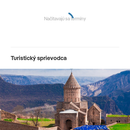
Noravank
Načítavajú sa termíny
5. deň
HORSKÁ KUCHYŇA
Turistický sprievodca
Preskúmame jaskynnú osadu
Khndzoresk
a odhalíme
jej tajomstvá ukryté hlboko vo vnútri. V celom údolí je
množstvo známok osídlenia z minulosti, ktoré čakajú na
objavenie. Pozrieme si úžasný
kostol sv. Hripsima
a
fascinujúci
hojdací most
. Naša cesta objavovania sa
ešte nekončí. nakukneme do
kláštorného komplexu
Tatev
, ktorý je architektonickým majstrovským dielom z
10. storočia a nazýva sa i "kláštorom postaveným na
okraji ničoho". Aby sme sa tam dostali, musíme ísť
najdlhšou lanovkou na svete. Objavíme špeciality