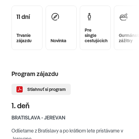
11 dní
Pre
Trvanie
single
Gurmánsk
zájazdu
Novinka
cestujúcich
zážitky
Program zájazdu
Stiahnuť si program
1. deň
BRATISLAVA - JEREVAN
Odlietame z Bratislavy a po krátkom lete pristávame v
Jerevane.