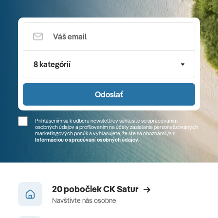
JEREVAN - BRATISLAVA
V závislosti od letových časov odlet do Bratislavy.
8 kategórií
Odoslať
Prihlásením sa k odberu newslettrov súhlasíte so spracúvaním
osobných údajov a profilovaním na účely zasielania personalizovaných
marketingových ponúk a vyhlasujete, že ste sa
oboznámil/a
s
Informáciou o spracúvaní osobných údajov
.
20 pobočiek CK Satur
Navštívte nás osobne