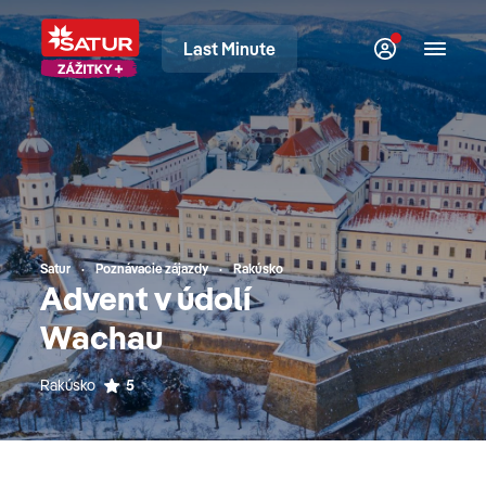
Last Minute
Satur
Poznávacie zájazdy
Rakúsko
Advent v údolí
Wachau
Rakúsko
5