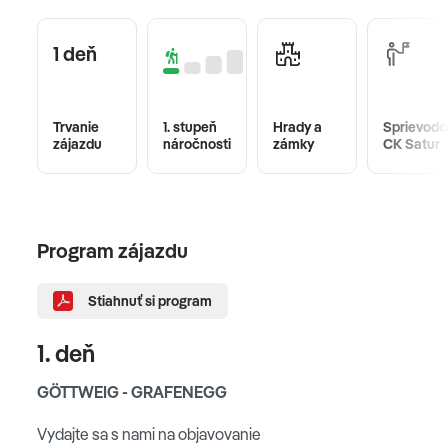
1 deň
Trvanie
1. stupeň
Hrady a
Sprievodc
zájazdu
náročnosti
zámky
CK Satur
Program zájazdu
Stiahnuť si program
1. deň
GÖTTWEIG - GRAFENEGG
Vydajte sa s nami na objavovanie