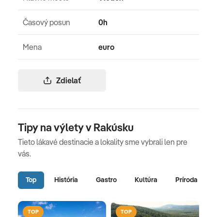
Časový posun
0h
Mena
euro
Zdielať
Tipy na výlety v Rakúsku
Tieto lákavé destinacie a lokality sme vybrali len pre
vás.
Top
História
Gastro
Kultúra
Príroda
TOP
TOP