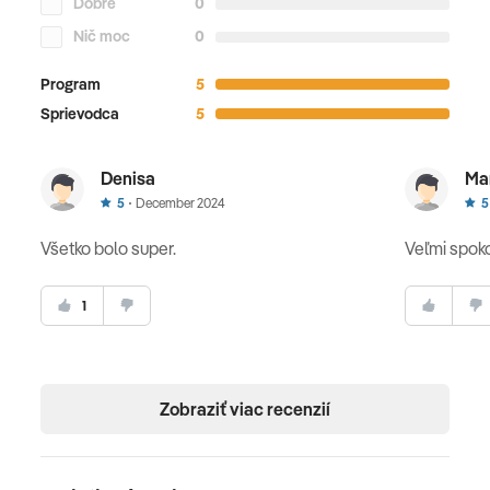
Dobré
0
Nič moc
0
Program
5
Sprievodca
5
Denisa
Ma
5
December 2024
5
Všetko bolo super.
Veľmi spoko
1
Zobraziť viac recenzií