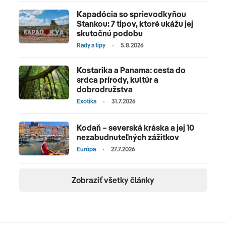
Kapadócia so sprievodkyňou
Stankou: 7 tipov, ktoré ukážu jej
skutočnú podobu
Rady a tipy
5.8.2026
Kostarika a Panama: cesta do
srdca prírody, kultúr a
dobrodružstva
Exotika
31.7.2026
Kodaň – severská kráska a jej 10
nezabudnuteľných zážitkov
Európa
27.7.2026
Zobraziť všetky články