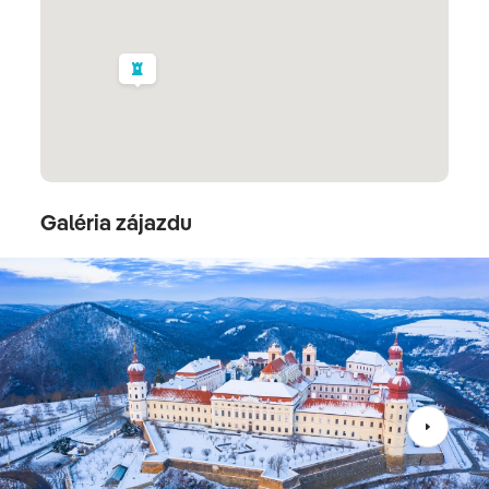
hodinách sa vrátime na Slovensko, s príchodom do
Bratislavy vo večerných hodinách.
Opátstvo Gottweig
Grafenegg
Galéria zájazdu