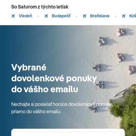
So Saturom z týchto letísk
Viedeň
Budapešť
Bratislava
Koš
Vybrané
dovolenkové ponuky
do vášho emailu
Nechajte si posielať horúce dovolenkové ponuky
priamo do vášho emailu.