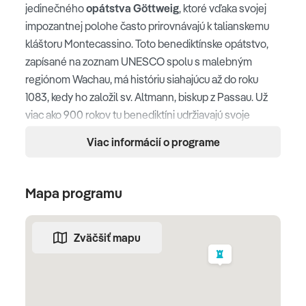
jedinečného
opátstva Göttweig
, ktoré vďaka svojej
impozantnej polohe často prirovnávajú k talianskemu
kláštoru Montecassino. Toto benediktínske opátstvo,
zapísané na zoznam UNESCO spolu s malebným
regiónom Wachau, má históriu siahajúcu až do roku
1083, kedy ho založil sv. Altmann, biskup z Passau. Už
viac ako 900 rokov tu benediktíni udržiavajú svoje
tradície. Počas prehliadky navštívime múzeum v
Viac informácií o programe
cisárskom trakte, ktoré odhaľuje fascinujúcu minulosť
tohto miesta. Naša ďalšia zastávka nás zavedie na
zámok Grafenegg
, vzdialený len 25 km, kde nás očarí
Mapa programu
veľkolepý vianočný trh. V historických priestoroch
zámku a v nádherne osvetlenom anglickom parku nás
Zväčšiť mapu
čakajú remeselné výrobky, sviatočné dobroty a pestrý
sprievodný program. Atmosféra zámku, prevoňaná
vôňou punču a vianočných pochúťok, vytvára
nezabudnuteľný adventný zážitok. V podvečerných