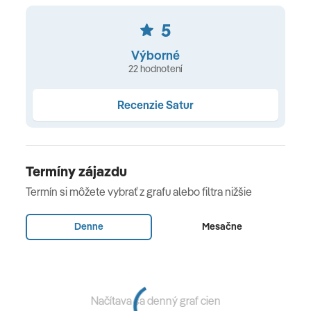
Celková cena nezahŕňa
5
Doplatok za miestenku. Vstupy. Cestovné poistenie.
Výborné
Doprava
22 hodnotení
Autokar
Recenzie Satur
Poznámka
Zmena programu vyhradená.
Termíny zájazdu
Termín si môžete vybrať z grafu alebo filtra nižšie
Denne
Mesačne
Načítava sa denný graf cien