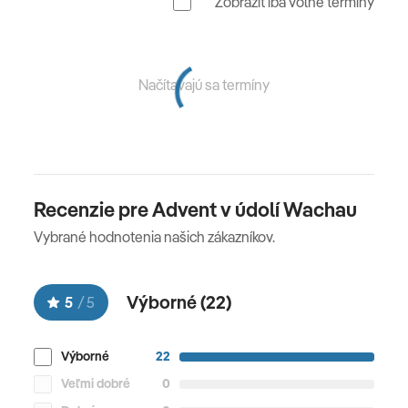
Zobraziť iba voľné termíny
Načítavajú sa termíny
Recenzie pre Advent v údolí Wachau
Vybrané hodnotenia našich zákazníkov.
Výborné (
22
)
5
/
5
Výborné
22
Veľmi dobré
0