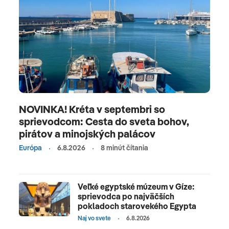
NOVINKA! Kréta v septembri so
sprievodcom: Cesta do sveta bohov,
pirátov a minojských palácov
Európa
6.8.2026
8 minút čítania
Veľké egyptské múzeum v Gíze:
sprievodca po najväčších
pokladoch starovekého Egypta
Naj vo svete
6.8.2026