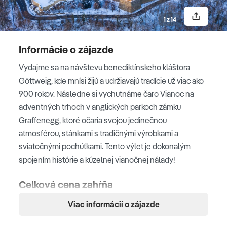
1 z 14
Informácie o zájazde
Vydajme sa na návštevu benediktínskeho kláštora
Göttweig, kde mnísi žijú a udržiavajú tradície už viac ako
900 rokov. Následne si vychutnáme čaro Vianoc na
adventných trhoch v anglických parkoch zámku
Graffenegg, ktoré očaria svojou jedinečnou
atmosférou, stánkami s tradičnými výrobkami a
sviatočnými pochúťkami. Tento výlet je dokonalým
spojením histórie a kúzelnej vianočnej nálady!
Celková cena zahŕňa
Viac informácií o zájazde
Dopravu luxusným autokarom. Sprievodcu CK SATUR.