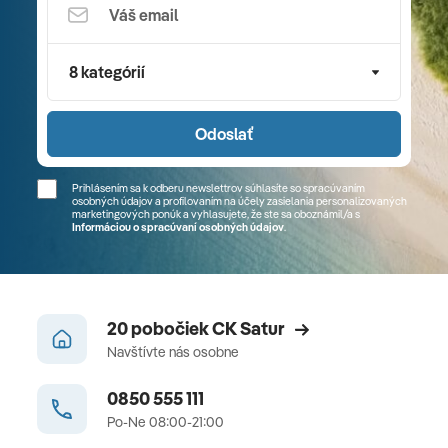
8 kategórií
Odoslať
Prihlásením sa k odberu newslettrov súhlasíte so spracúvaním
osobných údajov a profilovaním na účely zasielania personalizovaných
marketingových ponúk a vyhlasujete, že ste sa
oboznámil/a
s
Informáciou o spracúvaní osobných údajov
.
20 pobočiek CK Satur
Navštívte nás osobne
0850 555 111
Po-Ne 08:00-21:00