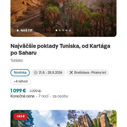
NÁŠ TIP
Najväčšie poklady Tuniska, od Kartága
po Saharu
Tunisko
Novinka
21.8. - 28.8.2026
Bratislava - Priamy let
+4 výhod
1 099 €
1 199 €
Konečná cena
7 nocí
za osobu
-145 €