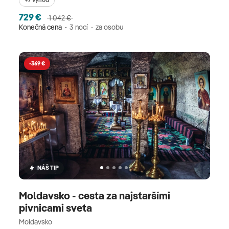
729 €
1 042 €
Konečná cena
3 nocí
za osobu
-369 €
NÁŠ TIP
Moldavsko - cesta za najstaršími
pivnicami sveta
Moldavsko