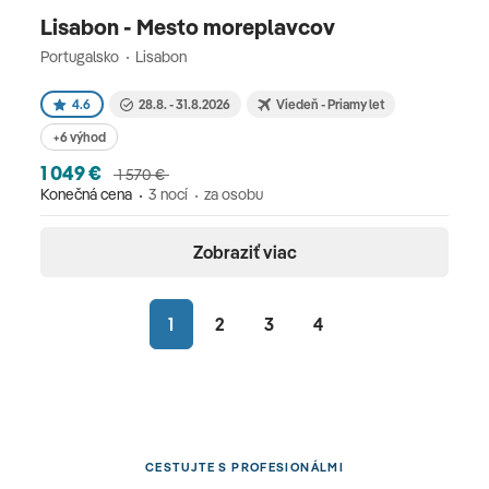
Lisabon - Mesto moreplavcov
Portugalsko
Lisabon
4.6
28.8. - 31.8.2026
Viedeň - Priamy let
+6 výhod
1 049 €
1 570 €
Konečná cena
3 nocí
za osobu
Zobraziť viac
1
2
3
4
CESTUJTE S PROFESIONÁLMI