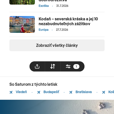
Exotika
31.7.2026
Kodaň – severská kráska a jej 10
nezabudnuteľných zážitkov
Európa
27.7.2026
Zobraziť všetky články
1
So Saturom z týchto letísk
Viedeň
Budapešť
Bratislava
Koš