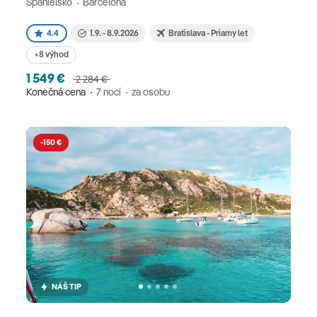
Španielsko
Barcelona
4.4
1.9. - 8.9.2026
Bratislava - Priamy let
+8 výhod
1 549 €
2 284 €
Konečná cena
7 nocí
za osobu
-150 €
NÁŠ TIP