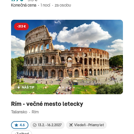
Konečná cena
1 nocí
za osobu
-313 €
NÁŠ TIP
Rím - večné mesto letecky
Taliansko
Rím
4.6
13.2. - 16.2.2027
Viedeň - Priamy let
+7 výhod