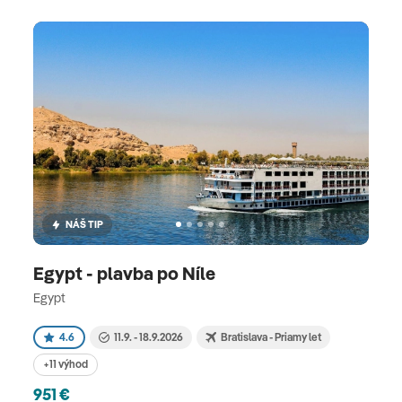
NÁŠ TIP
Egypt - plavba po Níle
Egypt
4.6
11.9. - 18.9.2026
Bratislava - Priamy let
+11 výhod
951 €