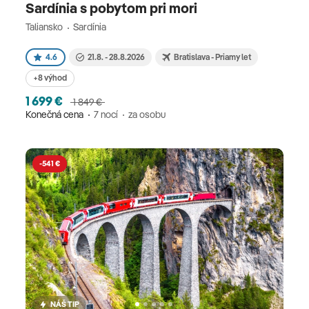
Sardínia s pobytom pri mori
Taliansko
Sardínia
4.6
21.8. - 28.8.2026
Bratislava - Priamy let
+8 výhod
1 699 €
1 849 €
Konečná cena
7 nocí
za osobu
-541 €
NÁŠ TIP