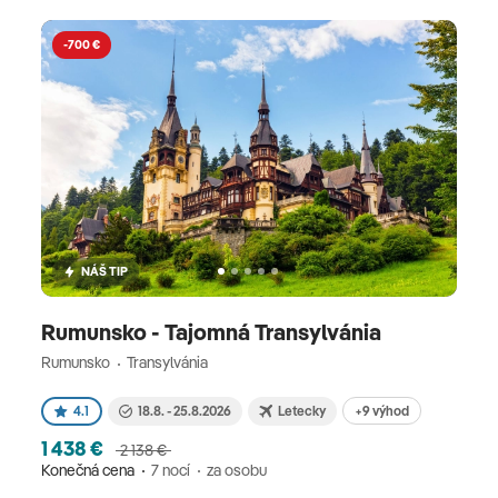
-700 €
NÁŠ TIP
Rumunsko - Tajomná Transylvánia
Rumunsko
Transylvánia
+9 výhod
4.1
18.8. - 25.8.2026
Letecky
1 438 €
2 138 €
Konečná cena
7 nocí
za osobu