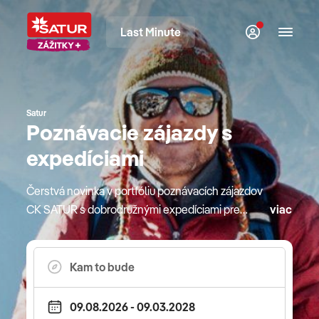
Last Minute
Satur
Poznávacie zájazdy s
expedíciami
Čerstvá novinka v portfóliu poznávacích zájazdov
CK SATUR s dobrodružnými expedíciami pre
viac
sezónu 2026. Pre tých, ktorí chcú ísť ešte ďalej a
ešte vyššie. Pre klientov, ktorým pod tričkom či
sakom bije srdce prieskumníka. Nepál ako krajina
šerpov a snežného leoparda vám otvorí cestu do
základného tábora Everestu a ikonické dračie