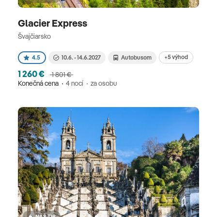
Glacier Express
Švajčiarsko
+5 výhod
4.5
10.6. - 14.6.2027
Autobusom
1 260 €
1 801 €
Konečná cena
4 nocí
za osobu
NÁŠ TIP