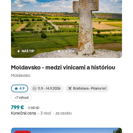
NÁŠ TIP
Moldavsko - medzi vinicami a históriou
Moldavsko
4.9
11.9. - 14.9.2026
Bratislava - Priamy let
+7 výhod
799 €
1 141 €
Konečná cena
3 nocí
za osobu