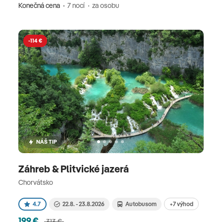
Konečná cena
7 nocí
za osobu
-114 €
NÁŠ TIP
Záhreb & Plitvické jazerá
Chorvátsko
+7 výhod
4.7
22.8. - 23.8.2026
Autobusom
199 €
313 €