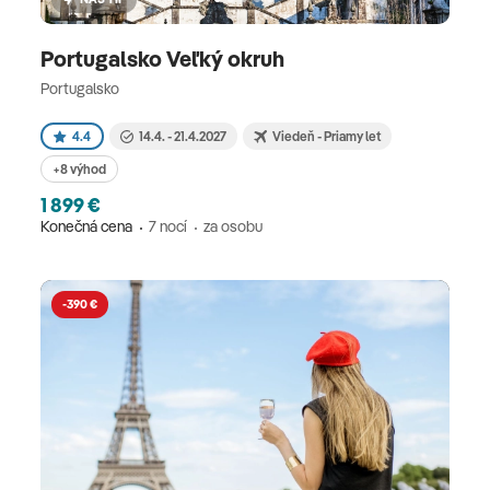
Portugalsko Veľký okruh
Portugalsko
4.4
14.4. - 21.4.2027
Viedeň - Priamy let
+8 výhod
1 899 €
Konečná cena
7 nocí
za osobu
-390 €