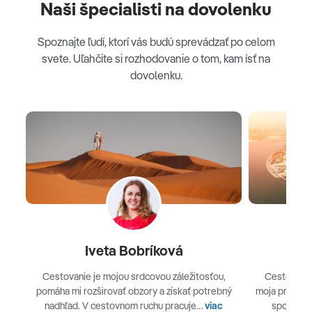
Naši špecialisti na dovolenku
Spoznajte ľudí, ktorí vás budú sprevádzať po celom
svete. Uľahčite si rozhodovanie o tom, kam ísť na
dovolenku.
Iveta Bobríková
L
Cestovanie je mojou srdcovou záležitosťou,
Cestovanie
pomáha mi rozširovať obzory a získať potrebný
moja práca v
nadhľad. V cestovnom ruchu pracuje…
viac
spoznávan