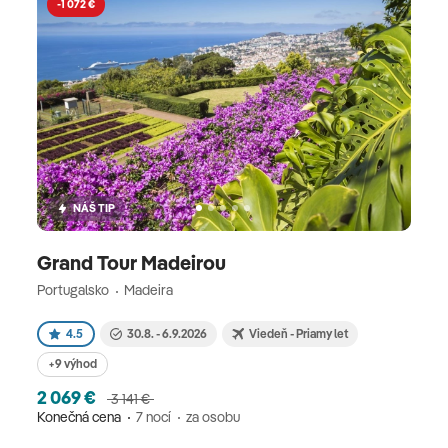
-1 072 €
NÁŠ TIP
Grand Tour Madeirou
Portugalsko
Madeira
4.5
30.8. - 6.9.2026
Viedeň - Priamy let
+9 výhod
2 069 €
3 141 €
Konečná cena
7 nocí
za osobu