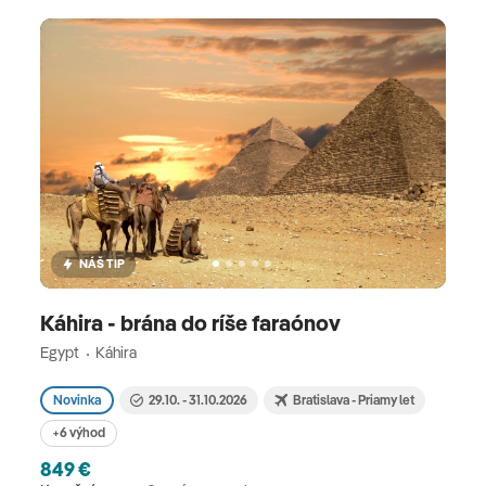
NÁŠ TIP
Káhira - brána do ríše faraónov
Egypt
Káhira
Novinka
29.10. - 31.10.2026
Bratislava - Priamy let
+6 výhod
849 €