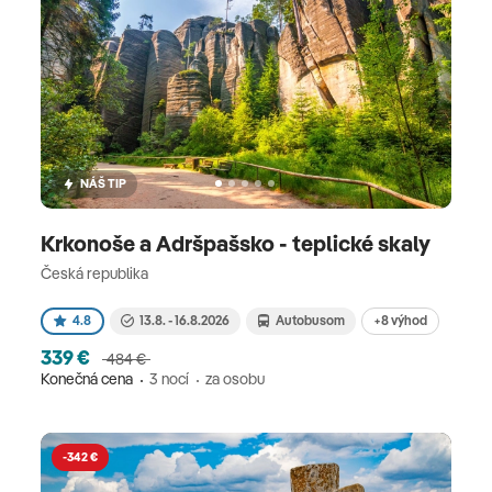
NÁŠ TIP
Krkonoše a Adršpašsko - teplické skaly
Česká republika
+8 výhod
4.8
13.8. - 16.8.2026
Autobusom
339 €
484 €
Konečná cena
3 nocí
za osobu
-342 €