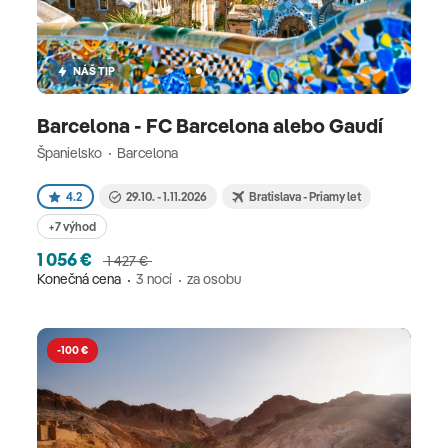
NÁŠ TIP
Barcelona - FC Barcelona alebo Gaudí
Španielsko
Barcelona
4.2
29.10. - 1.11.2026
Bratislava - Priamy let
+7 výhod
1 056 €
1 427 €
Konečná cena
3 nocí
za osobu
-100 €