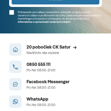
Prihlásením sa k odberu newslettrov súhlasíte so spracúvaním
osobných údajov a profilovaním na účely zasielania personalizovaných
marketingových ponúk a vyhlasujete, že ste sa
oboznámil/a
s
Informáciou o spracúvaní osobných údajov
.
20 pobočiek CK Satur
Navštívte nás osobne
0850 555 111
Po-Ne 08:00-21:00
Facebook Messenger
Po-Ne 08:00-21:00
WhatsApp
Po-Ne 08:00-21:00