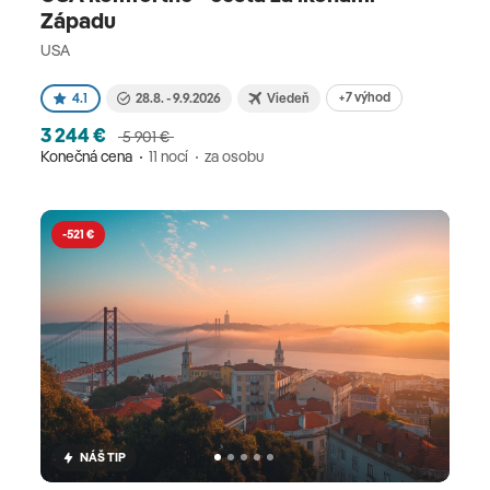
Západu
USA
+7 výhod
4.1
28.8. - 9.9.2026
Viedeň
3 244 €
5 901 €
Konečná cena
11 nocí
za osobu
-521 €
NÁŠ TIP