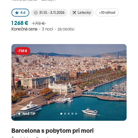
+10 výhod
4.6
31.10. - 3.11.2026
Letecky
1 268 €
1 713 €
Konečná cena
3 nocí
za osobu
-735 €
NÁŠ TIP
Barcelona s pobytom pri mori