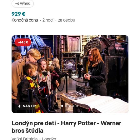
+6 výhod
929 €
Konečná cena
2 nocí
za osobu
-445 €
NÁŠ TIP
Londýn pre deti - Harry Potter - Warner
bros štúdia
Veľká Británia
Londýn