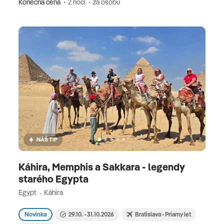
Konečná cena
2 nocí
za osobu
NÁŠ TIP
Káhira, Memphis a Sakkara - legendy
starého Egypta
Egypt
Káhira
Novinka
29.10. - 31.10.2026
Bratislava - Priamy let