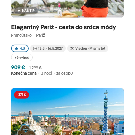
NÁŠ TIP
Elegantný Paríž - cesta do srdca módy
Francúzsko
Paríž
4.3
13.5. - 16.5.2027
Viedeň - Priamy let
+6 výhod
909 €
1 299 €
Konečná cena
3 nocí
za osobu
-371 €