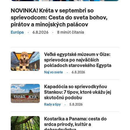
NOVINKA! Kréta v septembri so
sprievodcom: Cesta do sveta bohov,
pirátov a minojských palácov
Európa
6.8.2026
8 minút čítania
Veľké egyptské múzeum v Gíze:
sprievodca po najväčších
pokladoch starovekého Egypta
Naj vo svete
6.8.2026
Kapadócia so sprievodkyňou
Stankou: 7 tipov, ktoré ukážu jej
skutočnú podobu
Rady a tipy
5.8.2026
Kostarika a Panama: cesta do
srdca prírody, kultúr a
dobrodružstva