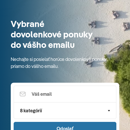
Vybrané
dovolenkové ponuky
do vášho emailu
Nechajte si posielať horúce dovolenkové ponuky
priamo do vášho emailu.
8 kategórií
Odoslať