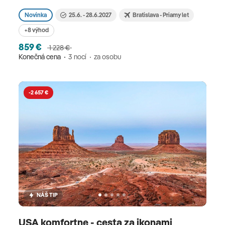
Novinka
25.6. - 28.6.2027
Bratislava - Priamy let
+8 výhod
859 €
1 228 €
Konečná cena
3 nocí
za osobu
-2 657 €
NÁŠ TIP
USA komfortne - cesta za ikonami