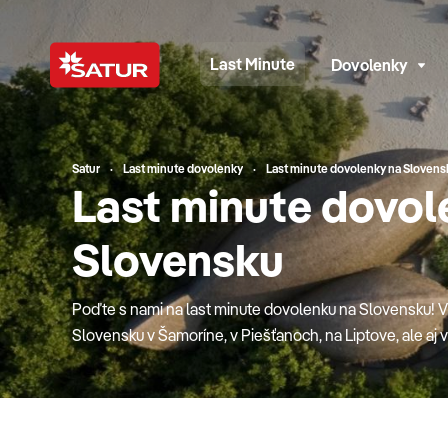
Last Minute
Dovolenky
Satur
Last minute dovolenky
Last minute dovolenky na Slovens
Last minute dovol
Slovensku
Poďte s nami na last minute dovolenku na Slovensku! V
Slovensku v Šamoríne, v Piešťanoch, na Liptove, ale aj 
môžete v kvalitných hoteloch, penziónoch či chalupác
ideálnym spojením oddychu, atmosféry ako pri mori, zába
tešiť na veľké animačné tímy rodinného klubu Planet Fu
Dospelí ocenia kvalitné wellness centrá. Nečakajte už dl