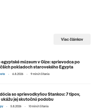
Viac článkov
 egyptské múzeum v Gíze: sprievodca po
äčších pokladoch starovekého Egypta
vete
6.8.2026
9 minút čítania
ócia so sprievodkyňou Stankou: 7 tipov,
 ukážu jej skutočnú podobu
ipy
5.8.2026
10 minút čítania