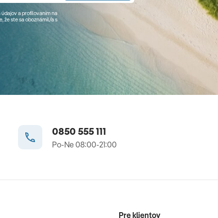
 údajov a profilovaním na
, že ste sa
oboznámil/a
s
0850 555 111
Po-Ne 08:00-21:00
Pre klientov