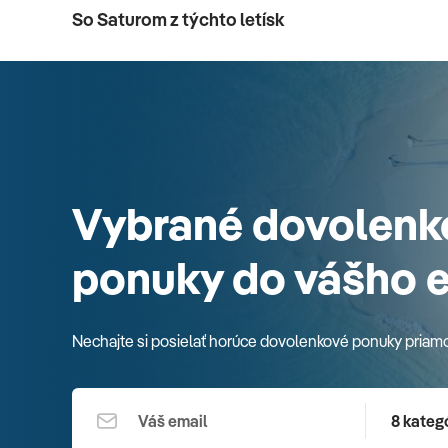
So Saturom z týchto letísk
Vybrané dovolenk
ponuky do vášho 
Nechajte si posielať horúce dovolenkové ponuky priam
8 kategó