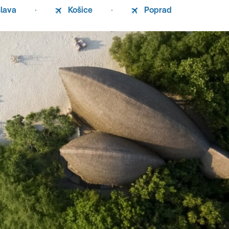
slava
Košice
Poprad