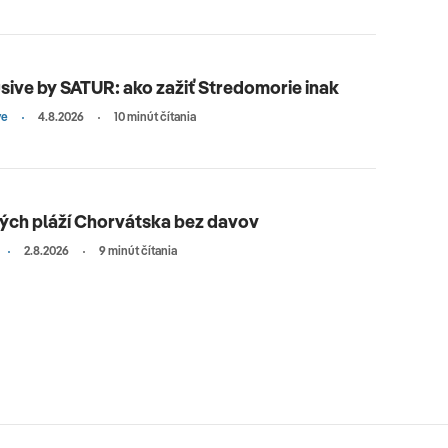
sive by SATUR: ako zažiť Stredomorie inak
ve
4.8.2026
10 minút čítania
ných pláží Chorvátska bez davov
2.8.2026
9 minút čítania