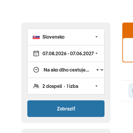
na Slovensku už dnes! Pri platbe za pobyt si môžete navy
vám. Stačí si len vybrať!
Zobraziť