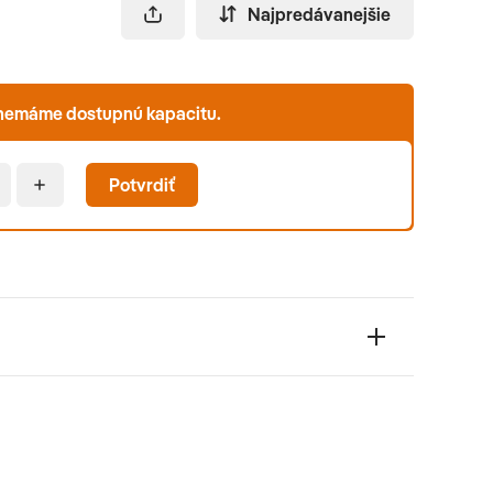
Najpredávanejšie
b nemáme dostupnú kapacitu.
Potvrdiť