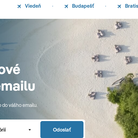
Viedeň
Budapešť
Brati
ové
emailu
o do vášho emailu.
rií
Odoslať