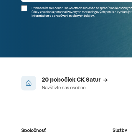
Prihlásením sa k odberu newslettrov súhlasíte so spracúvaním osobných
účely zasielania personalizovaných marketingových ponúk a vyhlasujete
Informáciou o spracúvaní osobných údajov
.
20 pobočiek CK Satur
Navštívte nás osobne
Spoločnosť
Služby