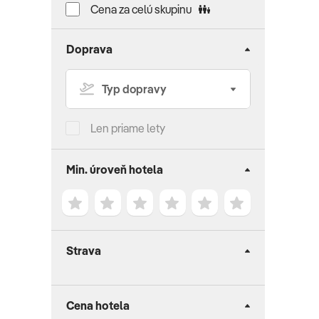
Cena za celú skupinu
Doprava
Len priame lety
Min. úroveň hotela
Strava
Cena hotela