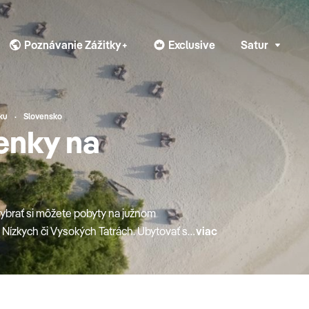
Poznávanie Zážitky+
Exclusive
Satur
ku
Slovensko
enky na
ybrať si môžete pobyty na južnom
v Nízkych či Vysokých Tatrách. Ubytovať sa
viac
h. Dovolenka na Slovensku môže byť
vy a turistiky. Rodiny s deťmi sa môžu
n a kvalitný športovo zábavný program.
hšie a objednajte si svoj last minute pobyt