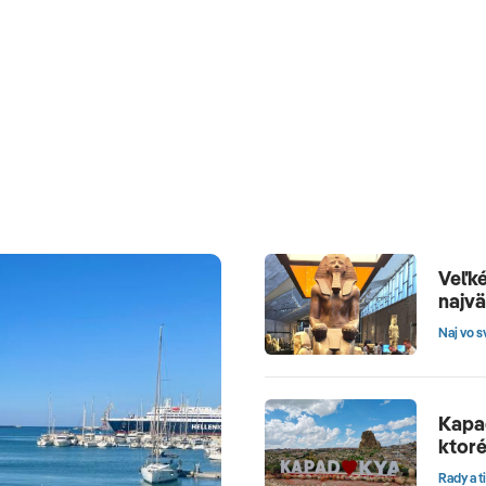
Veľké
najv
Naj vo s
Kapad
ktoré
Rady a t