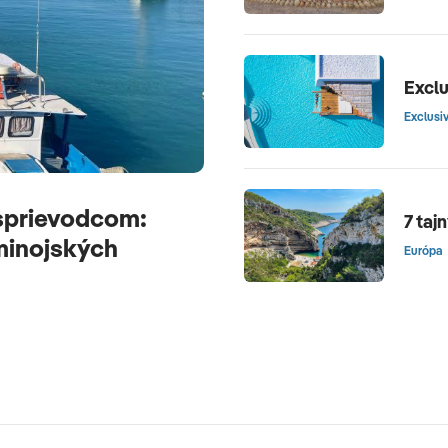
Exclu
Exclusi
sprievodcom:
7 taj
 minojských
Európa