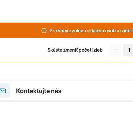
še vybrať flexibilitu aká najviac vyhovuje
Pre vami zvolenú skladbu osôb a izie
Skúste zmeniť počet izieb
Kontaktujte nás