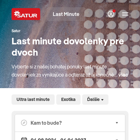
Last Minute
Satur
Last minute dovolenky pre
dvoch
Vyberte si z našej bohatej ponuky last minute
dovoleniek za vynikajúce a odteraz už aj konečné
viac
ceny vrátane servisných poplatkov. Obľúbené
dovolenkové destinácie pri mori s CK SATUR, top
hotely so slovenskými animátormi pre rodiny s
Ultra last minute
Exotika
Ďalšie
deťmi, last moment poznávacie zájazdy do celého
sveta, naj exotické pobyty, luxusné okružné plavby
alebo relax vo wellness hoteloch aktuálne v
posledných termínoch počas celej zimy aj leta.
Turecká riviéra CK SATUR ponúka last minute