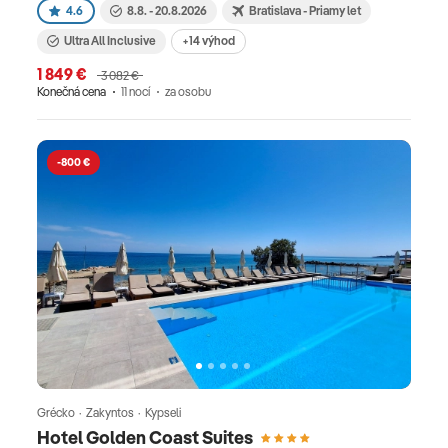
4.6
8.8. - 20.8.2026
Bratislava - Priamy let
Ultra All Inclusive
+14 výhod
1 849 €
3 082 €
Konečná cena
11 nocí
za osobu
-800 €
Grécko · Zakyntos · Kypseli
Hotel Golden Coast Suites