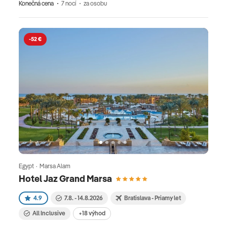
Konečná cena
7 nocí
za osobu
-52 €
Egypt · Marsa Alam
Hotel Jaz Grand Marsa
4.9
7.8. - 14.8.2026
Bratislava - Priamy let
All Inclusive
+18 výhod