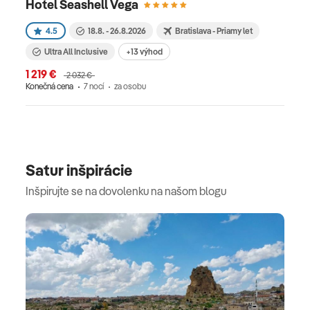
Hotel Seashell Vega
4.5
18.8. - 26.8.2026
Bratislava - Priamy let
Ultra All Inclusive
+13 výhod
1 219 €
2 032 €
Konečná cena
7 nocí
za osobu
Satur inšpirácie
Inšpirujte se na dovolenku na našom blogu