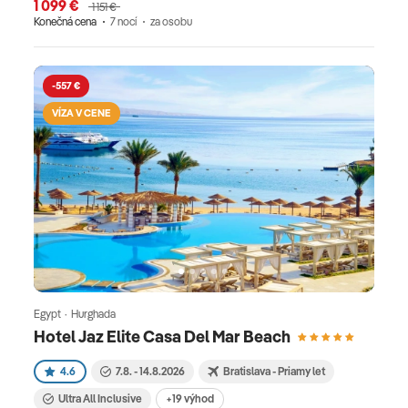
1 099 €
1 151 €
Konečná cena
7 nocí
za osobu
-557 €
VÍZA V CENE
Egypt · Hurghada
Hotel Jaz Elite Casa Del Mar Beach
4.6
7.8. - 14.8.2026
Bratislava - Priamy let
Ultra All Inclusive
+19 výhod