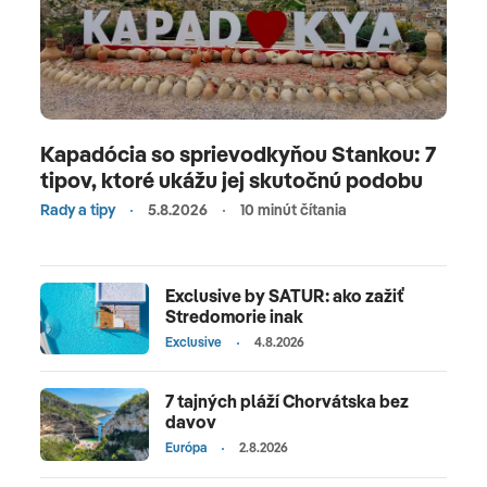
Kapadócia so sprievodkyňou Stankou: 7
tipov, ktoré ukážu jej skutočnú podobu
Rady a tipy
5.8.2026
10 minút čítania
Exclusive by SATUR: ako zažiť
Stredomorie inak
Exclusive
4.8.2026
7 tajných pláží Chorvátska bez
davov
Európa
2.8.2026