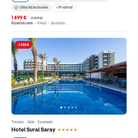
Ultra All Inclusive
+19 výhod
1 499 €
2 499 €
Konečná cena
11 nocí
za osobu
-1 233 €
Turecko · Side · Evrenseki
Hotel Sural Saray