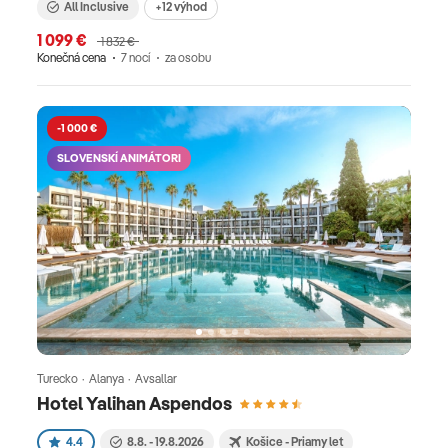
All Inclusive
+12 výhod
1 099 €
1 832 €
Konečná cena
7 nocí
za osobu
-1 000 €
SLOVENSKÍ ANIMÁTORI
Turecko · Alanya · Avsallar
Hotel Yalihan Aspendos
4.4
8.8. - 19.8.2026
Košice - Priamy let