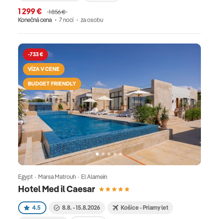
1 299 €
1 856 €
Konečná cena
7 nocí
za osobu
-733 €
VÍZA V CENE
BUDGET FRIENDLY
Egypt · Marsa Matrouh · El Alamein
Hotel Med il Caesar
4.5
8.8. - 15.8.2026
Košice - Priamy let