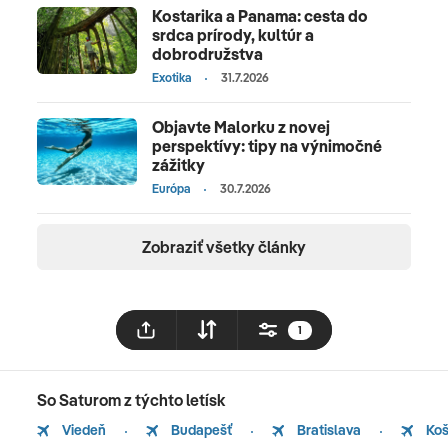
Kostarika a Panama: cesta do
srdca prírody, kultúr a
dobrodružstva
Exotika
31.7.2026
Objavte Malorku z novej
perspektívy: tipy na výnimočné
zážitky
Európa
30.7.2026
Zobraziť všetky články
1
So Saturom z týchto letísk
Viedeň
Budapešť
Bratislava
Koš