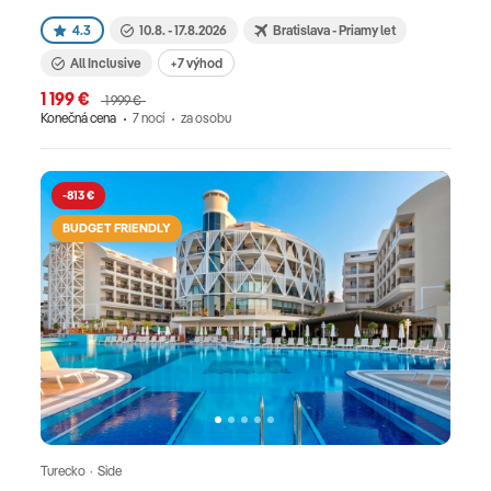
4.3
10.8. - 17.8.2026
Bratislava - Priamy let
All Inclusive
+7 výhod
1 199 €
1 999 €
Konečná cena
7 nocí
za osobu
-813 €
BUDGET FRIENDLY
Turecko · Side