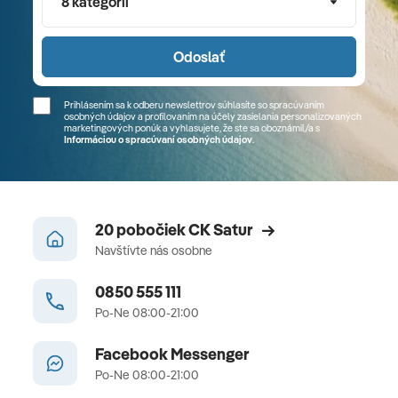
8 kategórií
Odoslať
Prihlásením sa k odberu newslettrov súhlasíte so spracúvaním
osobných údajov a profilovaním na účely zasielania personalizovaných
marketingových ponúk a vyhlasujete, že ste sa
oboznámil/a
s
Informáciou o spracúvaní osobných údajov
.
20 pobočiek CK Satur
Navštívte nás osobne
0850 555 111
Po-Ne 08:00-21:00
Facebook Messenger
Po-Ne 08:00-21:00