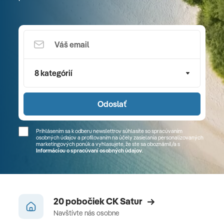
8 kategórií
Odoslať
Prihlásením sa k odberu newslettrov súhlasíte so spracúvaním
osobných údajov a profilovaním na účely zasielania personalizovaných
marketingových ponúk a vyhlasujete, že ste sa
oboznámil/a
s
Informáciou o spracúvaní osobných údajov
.
20 pobočiek CK Satur
Navštívte nás osobne