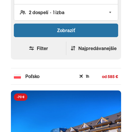
Zobraziť
Filter
Najpredávanejšie
Poľsko
1h
od 585 €
-70 €