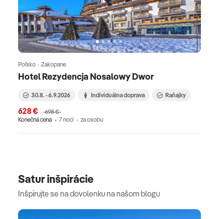
Poľsko · Zakopane
Hotel Rezydencja Nosalowy Dwor
30.8. - 6.9.2026
Individuálna doprava
Raňajky
628 €
698 €
Konečná cena
7 nocí
za osobu
Satur inšpirácie
Inšpirujte se na dovolenku na našom blogu