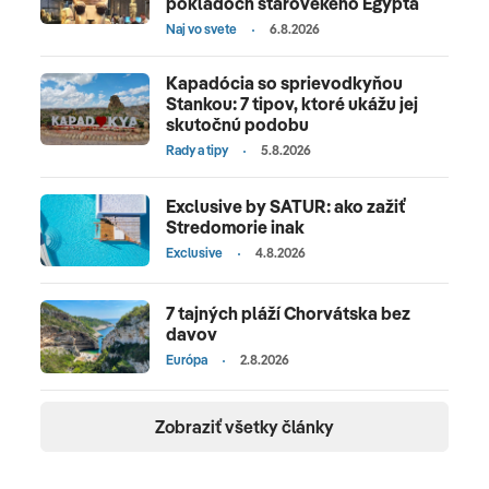
pokladoch starovekého Egypta
Naj vo svete
6.8.2026
Kapadócia so sprievodkyňou
Stankou: 7 tipov, ktoré ukážu jej
skutočnú podobu
Rady a tipy
5.8.2026
Exclusive by SATUR: ako zažiť
Stredomorie inak
Exclusive
4.8.2026
7 tajných pláží Chorvátska bez
davov
Európa
2.8.2026
Zobraziť všetky články