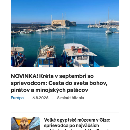
NOVINKA! Kréta v septembri so
sprievodcom: Cesta do sveta bohov,
pirátov a minojských palácov
Európa
6.8.2026
8 minút čítania
Veľké egyptské múzeum v Gíze:
sprievodca po najväčších