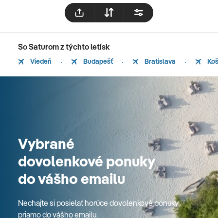
So Saturom z týchto letísk
Viedeň
Budapešť
Bratislava
Koš
Vybrané
dovolenkové ponuky
do vášho emailu
Nechajte si posielať horúce dovolenkové ponuky
priamo do vášho emailu.