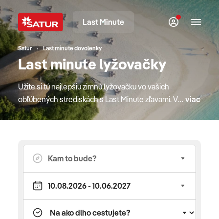
Last Minute
Satur
Last minute dovolenky
Last minute lyžovačky
Užite si tú najlepšiu zimnú lyžovačku vo vašich
obľúbených strediskách s Last Minute zľavami. V
viac
ponuke obľúbených lyžiarskych stredísk nechýbajú
ani hotely so slovenskými animátormi či
inštruktorom lyžovania rodinného klubu Planet
Fun.