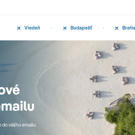
Viedeň
Budapešť
Brati
ové
emailu
o do vášho emailu.