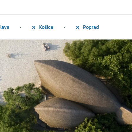
slava
Košice
Poprad