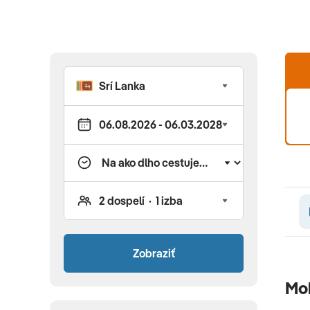
Zobraziť
Moh