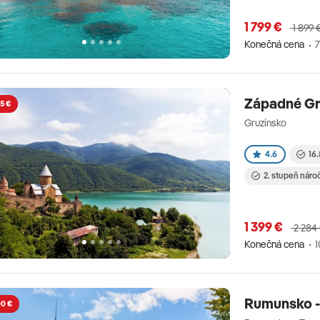
1 799 €
1 899 
Konečná cena
7
Západné Gr
5 €
Gruzínsko
4.6
16.
2. stupeň náro
1 399 €
2 284
Konečná cena
1
Rumunsko -
00 €