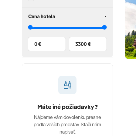
Cena hotela
0 €
3300 €
Máte iné požiadavky?
Nájdeme vám dovolenku presne
podľa vašich predstáv. Stačí nám
napísať.