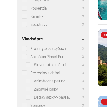
Plná penzia
Polpenzia
0
Raňajky
0
Bez stravy
0
-88
Vhodné pre
Pre single cestujúcich
0
Animátori Planet Fun
0
Slovenskí animátori
0
Pre rodiny s deťmi
0
Animátor na palube
0
Zábavné parky
0
Detský akciový paušál
0
-7
Seniorov
0