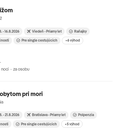
rížom
íž
8. - 16.8.2026
Viedeň - Priamy let
Raňajky
čnosti
Pre single cestujúcich
+6 výhod
 nocí
za osobu
pobytom pri mori
ia
8. - 21.8.2026
Bratislava - Priamy let
Polpenzia
čnosti
Pre single cestujúcich
+5 výhod