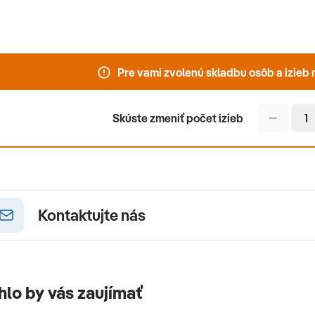
Pre vami zvolenú skladbu osôb a izie
Skúste zmeniť počet izieb
Kontaktujte nás
lo by vás zaujímať