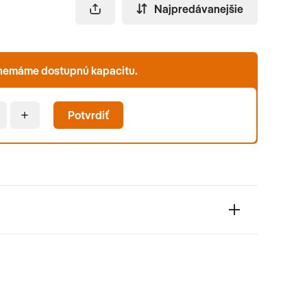
Najpredávanejšie
b nemáme dostupnú kapacitu.
Potvrdiť