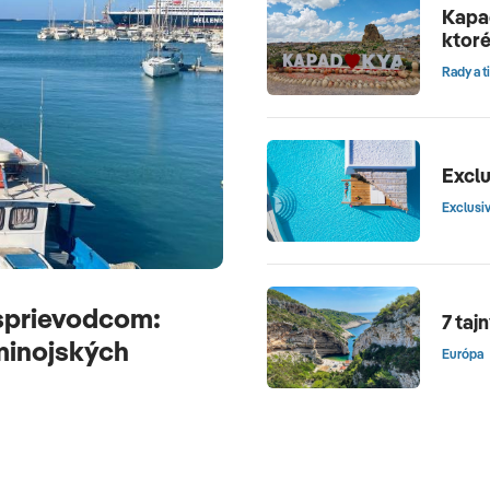
Kapad
ktoré
Rady a t
Exclu
Exclusi
sprievodcom:
7 taj
 minojských
Európa