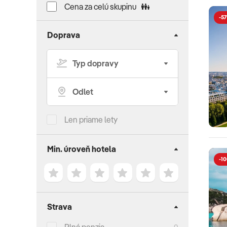
Cena za celú skupinu
-57
Doprava
Len priame lety
Min. úroveň hotela
-10
Strava
0