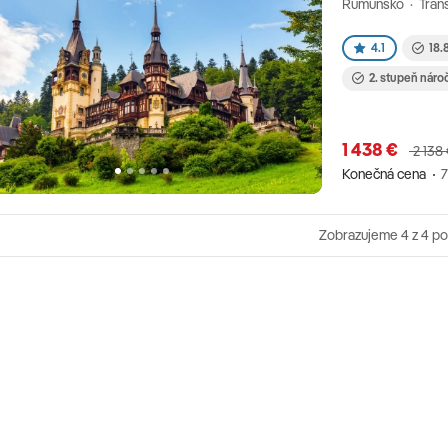
Rumunsko · Trans
4.1
18.
2. stupeň náro
1 438 €
2 138
Konečná cena
7
Zobrazujeme
4
z 4 p