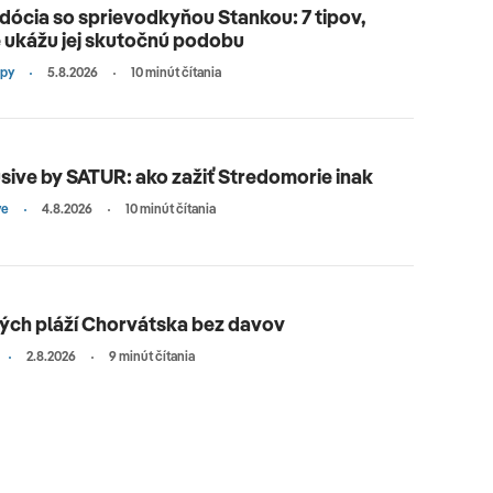
ócia so sprievodkyňou Stankou: 7 tipov,
 ukážu jej skutočnú podobu
ipy
5.8.2026
10 minút čítania
sive by SATUR: ako zažiť Stredomorie inak
ve
4.8.2026
10 minút čítania
ných pláží Chorvátska bez davov
2.8.2026
9 minút čítania