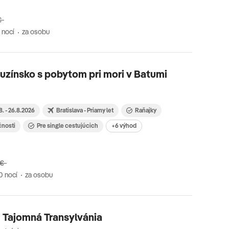
€
 nocí
za osobu
uzínsko s pobytom pri mori v Batumi
8. - 26.8.2026
Bratislava - Priamy let
Raňajky
čnosti
Pre single cestujúcich
+6 výhod
 €
0 nocí
za osobu
 Tajomná Transylvánia