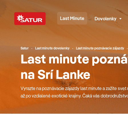
Last Minute
Dovolenky
Satur
Last minute dovolenky
Last minute poznávacie zájazdy
Last minute pozná
na Srí Lanke
Vyrazte na poznávacie zájazdy last minute a zažite svet
až po vzdialené exotické krajiny. Čaká vás dobrodružstvo 
ktoré nezabudnete. V ponuke nájdete stovky možností –
s deťmi, či odvážnych sólo cestovateľov. Sprievodca vás
ponúka, a postará sa o to, aby ste si odniesli viac než le
poznávací pobyt ešte dnes a vydajte sa za dobrodružst