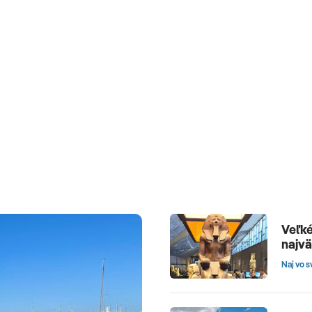
Veľké
najv
Naj vo s