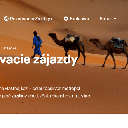
Poznávanie Zážitky+
Exclusive
Satur
Srí Lanka
vacie zájazdy
 na vlastnej koži – od európskych metropol
plné zážitkov, chutí, vôní a okamihov, na
viac
 aj špecializované poznávačky pre rodiny
 prevedie tým najlepším, čo daná krajina
n fotografie. Objednajte si svoj last minute
vom.