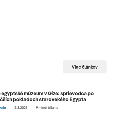
Viac článkov
 egyptské múzeum v Gíze: sprievodca po
äčších pokladoch starovekého Egypta
vete
6.8.2026
9 minút čítania