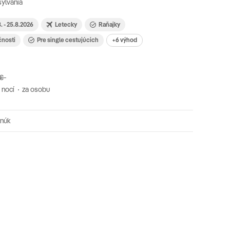
ylvánia
8. - 25.8.2026
Letecky
Raňajky
čnosti
Pre single cestujúcich
+6 výhod
 €
 nocí
za osobu
onúk