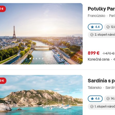
Potulky Pa
1 €
Francúzsko · Par
4.4
12.
2. stupeň náro
899 €
1 470 €
Konečná cena
4
Sardínia s 
0 €
Taliansko · Sardín
4.6
14.
1. stupeň náro