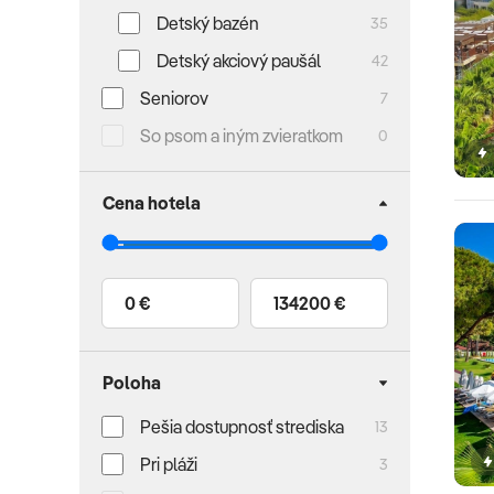
Detský bazén
35
Detský akciový paušál
42
Seniorov
7
So psom a iným zvieratkom
0
Cena hotela
0 €
134200 €
Poloha
Pešia dostupnosť strediska
13
Pri pláži
3