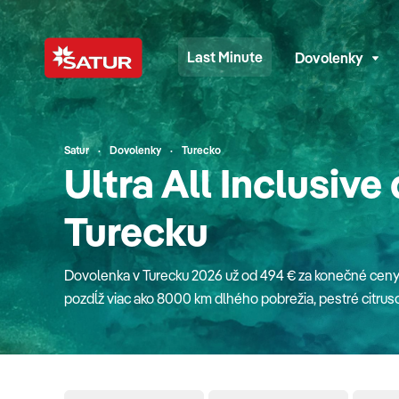
Last Minute
Dovolenky
Satur
Dovolenky
Turecko
Ultra All Inclusive
Turecku
Dovolenka v Turecku 2026 už od 494 € za konečné ceny
pozdĺž viac ako 8000 km dlhého pobrežia, pestré citruso
krištáľovo čisté more. Zavítajte s nami do krajiny na tyrk
európska kultúra s bohatou históriou orientu. Spoznajte j
históriu spolu s nami. Aké letovisko si vybrať? Kemer sa teší veľkej obľube najmä vďaka krásnej
prírodnej scenérii obklopenej množstvom romantickýc