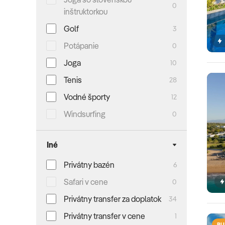
0
inštruktorkou
Golf
3
Potápanie
0
Joga
10
Tenis
28
Vodné športy
12
Windsurfing
0
Iné
Privátny bazén
6
Safari v cene
0
Privátny transfer za doplatok
34
Privátny transfer v cene
1
BU