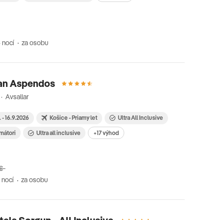
 nocí
za osobu
han Aspendos
· Avsallar
. - 16.9.2026
Košice - Priamy let
Ultra All Inclusive
imátori
Ultra all inclusive
+17 výhod
 €
 nocí
za osobu