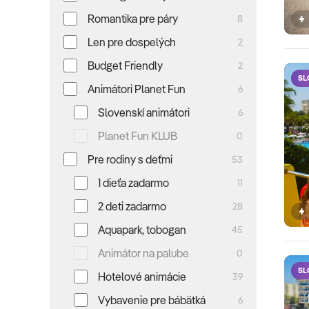
Romantika pre páry
8
Len pre dospelých
2
Budget Friendly
2
SL
Animátori Planet Fun
6
Slovenskí animátori
6
Planet Fun KLUB
0
Pre rodiny s deťmi
53
1 dieťa zadarmo
11
2 deti zadarmo
28
Aquapark, tobogan
45
Animátor na palube
0
SL
Hotelové animácie
39
Vybavenie pre bábätká
6