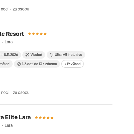
 nocí
za osobu
le Resort
 · Lara
1. - 8.11.2026
Viedeň
Ultra All Inclusive
imátori
1-3 deti do 13 r. zdarma
+19 výhod
 nocí
za osobu
a Elite Lara
 · Lara