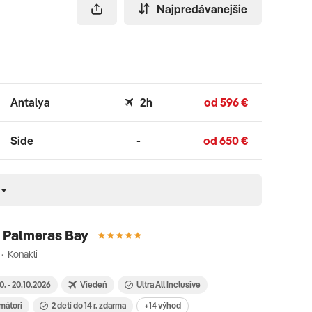
Najpredávanejšie
Antalya
2h
od 596 €
Side
-
od 650 €
 Palmeras Bay
· Konakli
10. - 20.10.2026
Viedeň
Ultra All Inclusive
imátori
2 deti do 14 r. zdarma
+14 výhod