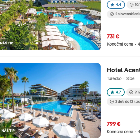
4.4
10.
2 slovenskí an
731 €
NÁŠ TIP
Konečná cena
4
Hotel Acan
Turecko · Side
4.7
9.1
2 deti do 12 r. 
799 €
NÁŠ TIP
Konečná cena
4