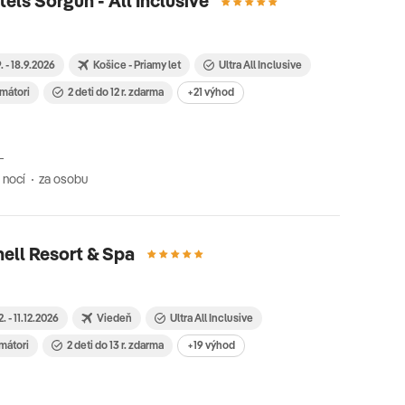
els Sorgun - All Inclusive
9. - 18.9.2026
Košice - Priamy let
Ultra All Inclusive
imátori
2 deti do 12 r. zdarma
+21 výhod
 nocí
za osobu
ell Resort & Spa
2. - 11.12.2026
Viedeň
Ultra All Inclusive
imátori
2 deti do 13 r. zdarma
+19 výhod