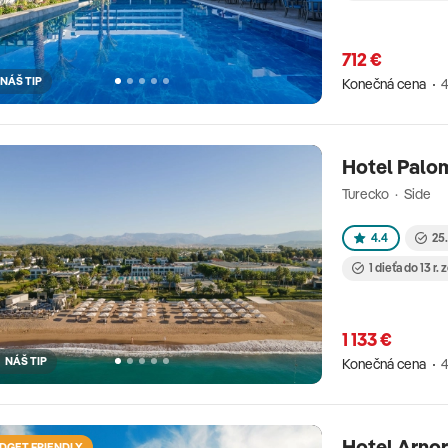
712 €
NÁŠ TIP
Konečná cena
4
Hotel Palo
Turecko · Side
4.4
25.
1 dieťa do 13 r.
1 133 €
NÁŠ TIP
Konečná cena
4
Hotel Arnor
DGET FRIENDLY