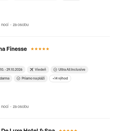
 nocí
za osobu
ma Finesse
10. - 29.10.2026
Viedeň
Ultra All Inclusive
 zdarma
Priamo na pláži
+14 výhod
 nocí
za osobu
 De Luxe Hotel & Spa