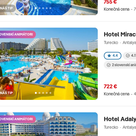
755 €
NÁŠ TIP
Konečná cena
7
Hotel Mirac
OVENSKÍ ANIMÁTORI
Turecko · Antalya
4.4
4.1
2 slovenskí an
722 €
NÁŠ TIP
Konečná cena
4
Hotel Adaly
OVENSKÍ ANIMÁTORI
Turecko · Antalya