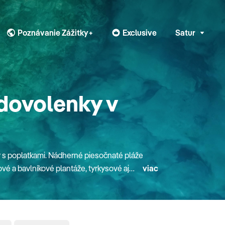
Poznávanie Zážitky+
Exclusive
Satur
 dovolenky v
 s poplatkami. Nádherné piesočnaté pláže
vé a bavlníkové plantáže, tyrkysové aj
viac
ysovom pobreží, kde sa spája žiarivá
eho žiarivú kultúru, slávne jedlo a bohatú
h zátok a kamienkových pláží obmývanými