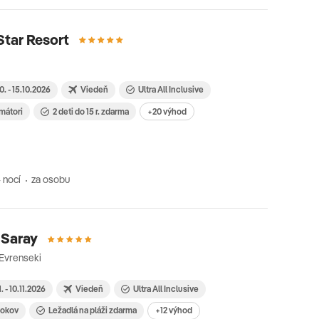
Star Resort
10. - 15.10.2026
Viedeň
Ultra All Inclusive
imátori
2 deti do 15 r. zdarma
+20 výhod
 nocí
za osobu
 Saray
 Evrenseki
1. - 10.11.2026
Viedeň
Ultra All Inclusive
 rokov
Ležadlá na pláži zdarma
+12 výhod