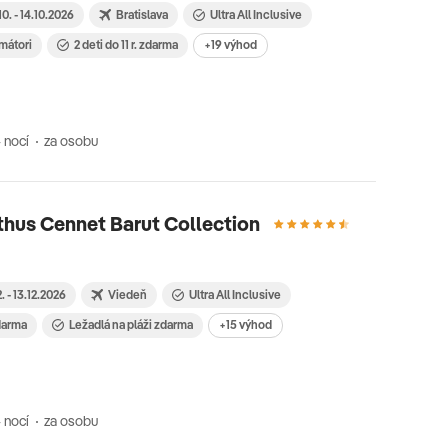
10. - 14.10.2026
Bratislava
Ultra All Inclusive
imátori
2 deti do 11 r. zdarma
+19 výhod
 nocí
za osobu
thus Cennet Barut Collection
2. - 13.12.2026
Viedeň
Ultra All Inclusive
zdarma
Ležadlá na pláži zdarma
+15 výhod
 nocí
za osobu