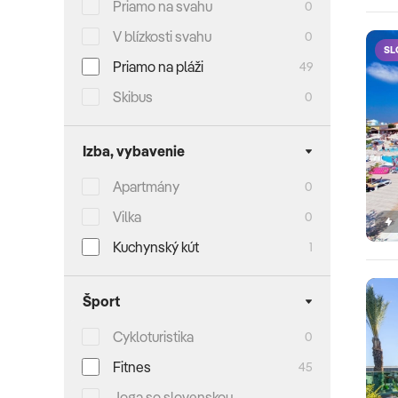
Priamo na svahu
0
V blízkosti svahu
0
SL
Priamo na pláži
49
Skibus
0
Izba, vybavenie
Apartmány
0
Vilka
0
Kuchynský kút
1
Šport
Cykloturistika
0
Fitnes
45
Joga so slovenskou