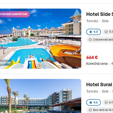
Hotel Side 
OVENSKÍ ANIMÁTORI
Turecko · Side
4.5
11.
2 slovenskí an
664 €
NÁŠ TIP
Konečná cena
4
Hotel Sural
Turecko · Side ·
4.6
6.1
Bez detí do 16