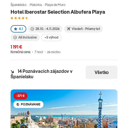
Španielsko · Malorka · Playa de Muro
Hotel Iberostar Selection Albufera Playa
4.1
28.10. - 4.11.2026
Viedeň - Priamy let
All Inclusive
+5 výhod
1 191 €
Konečná cena
7 nocí
za osobu
14 Poznávacích zájazdov v
Všetko
Španielsku
-371 €
-
POZNÁVANIE