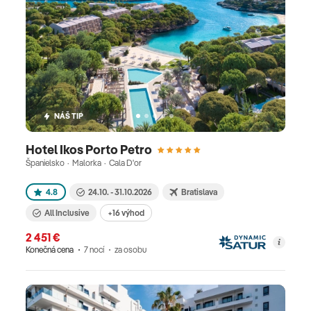
NÁŠ TIP
Hotel Ikos Porto Petro
Španielsko · Malorka · Cala D'or
4.8
24.10. - 31.10.2026
Bratislava
All Inclusive
+16 výhod
2 451 €
Konečná cena
7 nocí
za osobu