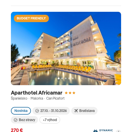
BUDGET FRIENDLY
Aparthotel Africamar
Španielsko · Malorka · Can Picafort
Novinka
27.10. - 31.10.2026
Bratislava
Bez stravy
+7 výhod
270 €