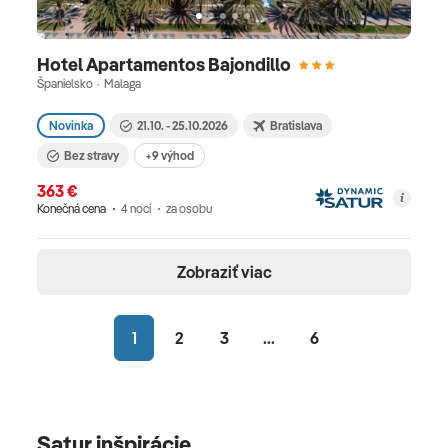
Hotel Apartamentos Bajondillo
Španielsko · Malaga
Novinka
21.10. - 25.10.2026
Bratislava
Bez stravy
+9 výhod
363 €
Konečná cena
4 nocí
za osobu
Zobraziť viac
1
2
3
...
6
Satur inšpirácie