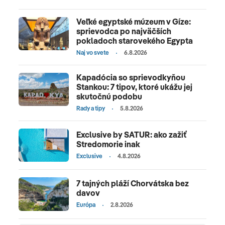
Veľké egyptské múzeum v Gíze:
sprievodca po najväčších
pokladoch starovekého Egypta
Naj vo svete
6.8.2026
Kapadócia so sprievodkyňou
Stankou: 7 tipov, ktoré ukážu jej
skutočnú podobu
Rady a tipy
5.8.2026
Exclusive by SATUR: ako zažiť
Stredomorie inak
Exclusive
4.8.2026
7 tajných pláží Chorvátska bez
davov
Európa
2.8.2026