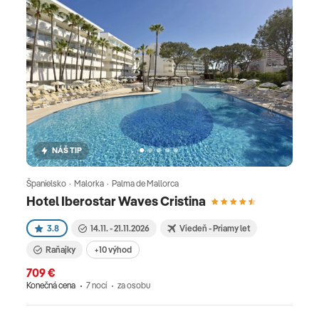
NÁŠ TIP
Španielsko · Malorka · Palma de Mallorca
Hotel Iberostar Waves Cristina
3.8
14.11. - 21.11.2026
Viedeň - Priamy let
Raňajky
+10 výhod
709 €
Konečná cena
7 nocí
za osobu