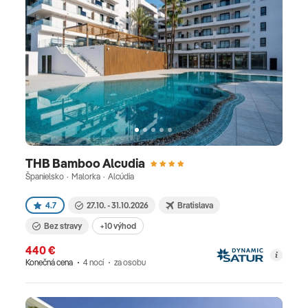
THB Bamboo Alcudia
Španielsko · Malorka · Alcúdia
4.7
27.10. - 31.10.2026
Bratislava
Bez stravy
+10 výhod
440 €
Konečná cena
4 nocí
za osobu