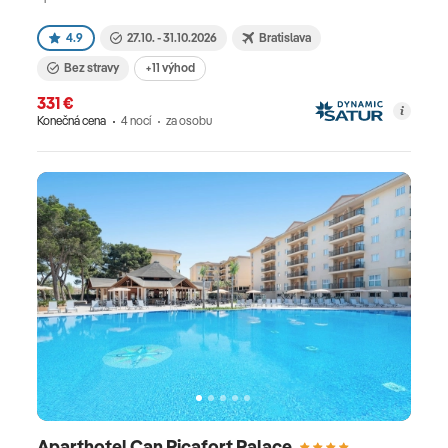
4.9
27.10. - 31.10.2026
Bratislava
Bez stravy
+11 výhod
331 €
Konečná cena
4 nocí
za osobu
Aparthotel Can Picafort Palace