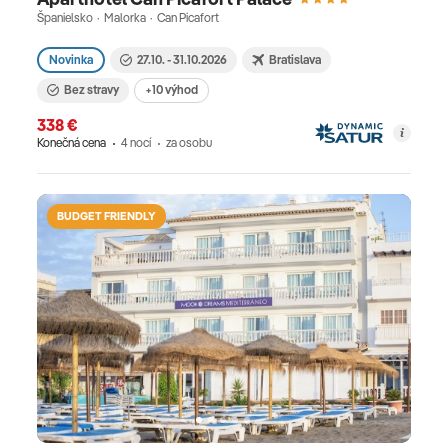
Španielsko · Malorka · Can Picafort
Novinka
27.10. - 31.10.2026
Bratislava
Bez stravy
+10 výhod
338 €
Konečná cena
4 nocí
za osobu
BUDGET FRIENDLY