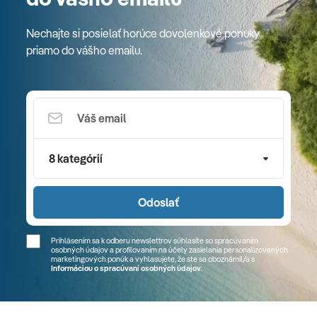
Nechajte si posielať horúce dovolenkové ponuky
priamo do vášho emailu.
8 kategórií
Odoslať
Prihlásením sa k odberu newslettrov súhlasíte so spracúvaním
osobných údajov a profilovaním na účely zasielania personalizovaných
marketingových ponúk a vyhlasujete, že ste sa
oboznámil/a
s
Informáciou o spracúvaní osobných údajov
.