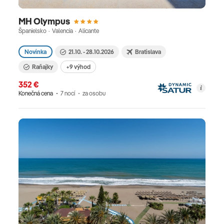
MH Olympus
Španielsko · Valencia · Alicante
Novinka
21.10. - 28.10.2026
Bratislava
Raňajky
+9 výhod
352 €
Konečná cena
7 nocí
za osobu