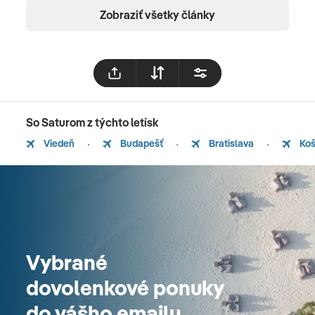
Zobraziť všetky články
So Saturom z týchto letísk
Viedeň
Budapešť
Bratislava
Koš
Vybrané
dovolenkové ponuky
do vášho emailu