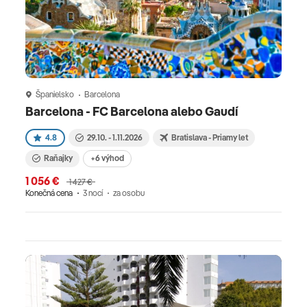
Španielsko
Barcelona
Šp
Barcelona - FC Barcelona alebo Gaudí
Bar
4.8
29.10. - 1.11.2026
Bratislava - Priamy let
Raňajky
+6 výhod
1 056 €
1 5
1 427 €
Konečná cena
3 nocí
za osobu
Kone