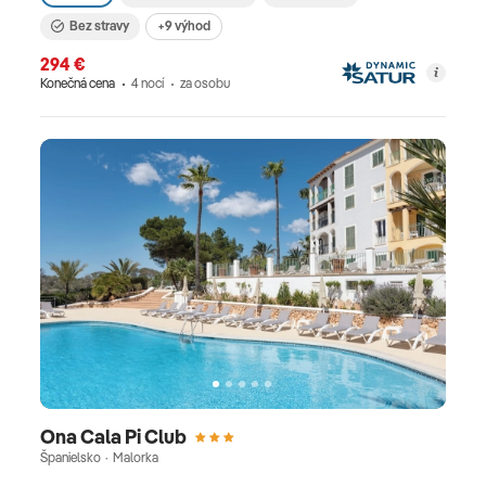
Bez stravy
+9 výhod
294 €
Konečná cena
4 nocí
za osobu
Ona Cala Pi Club
Španielsko · Malorka