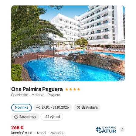
Ona Palmira Paguera
Španielsko · Malorka · Paguera
Novinka
27.10. - 31.10.2026
Bratislava
Bez stravy
+12 výhod
268 €
Konečná cena
4 nocí
za osobu