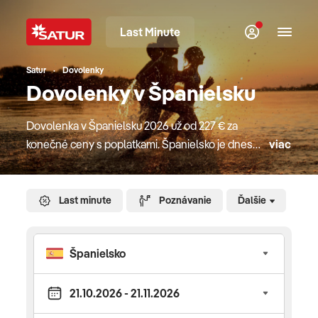
Last Minute
Satur
Dovolenky
Dovolenky v Španielsku
Dovolenka v Španielsku 2026 už od 227 € za
konečné ceny s poplatkami. Španielsko je dnes
viac
jednou z najnavštevovanejších destinácii, a to
hlavne vďaka krásam historických miest, výbornej
kuchyni či pieskovým plážam s pozvoľným
Last minute
Poznávanie
Ďalšie
vstupom do mora, ktoré najviac ocenia rodiny
s deťmi. Aké letovisko si vybrať? Andalúzia, oblasť
na juhu Španielska, je obľúbenou cieľovou
destináciou turistov vyhľadávajúcich malebné
pláže Costa del sol, more s priezračnou vodou
a kvalitné hotelové služby. Slnečné pobrežie