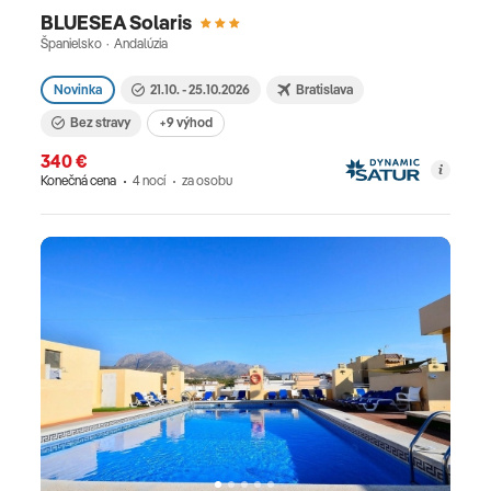
BLUESEA Solaris
Španielsko · Andalúzia
Novinka
21.10. - 25.10.2026
Bratislava
Bez stravy
+9 výhod
340 €
Konečná cena
4 nocí
za osobu