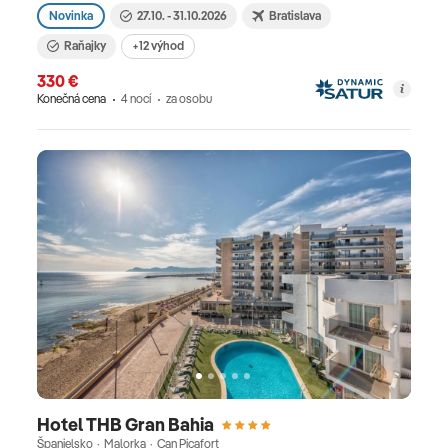
Novinka
27.10. - 31.10.2026
Bratislava
Raňajky
+12 výhod
330 €
Konečná cena
4 nocí
za osobu
Hotel THB Gran Bahia
Španielsko · Malorka · Can Picafort