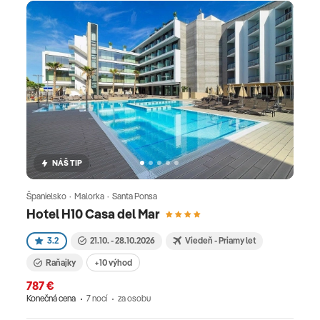
NÁŠ TIP
Španielsko · Malorka · Santa Ponsa
Hotel H10 Casa del Mar
3.2
21.10. - 28.10.2026
Viedeň - Priamy let
Raňajky
+10 výhod
787 €
Konečná cena
7 nocí
za osobu