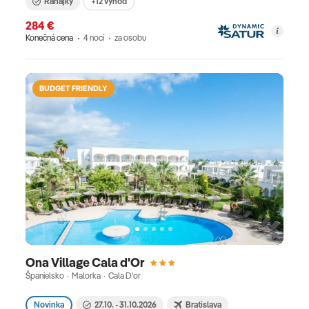
Raňajky
+12 výhod
284 €
Konečná cena
4 nocí
za osobu
BUDGET FRIENDLY
Ona Village Cala d'Or
Španielsko · Malorka · Cala D'or
Novinka
27.10. - 31.10.2026
Bratislava