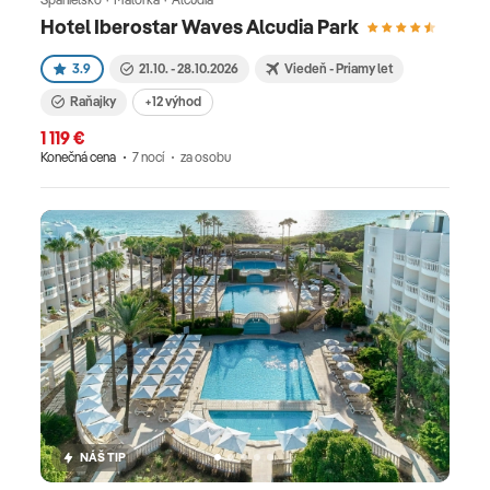
Hotel Iberostar Waves Alcudia Park
3.9
21.10. - 28.10.2026
Viedeň - Priamy let
Raňajky
+12 výhod
1 119 €
Konečná cena
7 nocí
za osobu
NÁŠ TIP