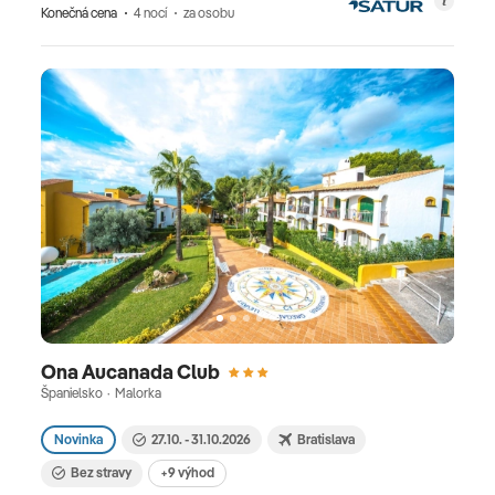
Konečná cena
4 nocí
za osobu
Ona Aucanada Club
Španielsko · Malorka
Novinka
27.10. - 31.10.2026
Bratislava
Bez stravy
+9 výhod