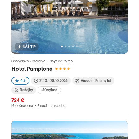
NÁŠ TIP
Španielsko · Malorka · Playa de Palma
Hotel Pamplona
4.6
21.10. - 28.10.2026
Viedeň - Priamy let
Raňajky
+10 výhod
724 €
Konečná cena
7 nocí
za osobu