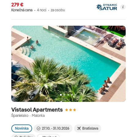
279 €
Konečná cena
4 nocí
za osobu
Vistasol Apartments
Španielsko · Malorka
Novinka
27.10. - 31.10.2026
Bratislava