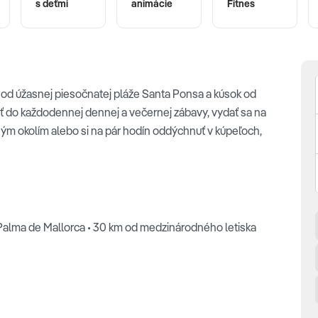
s deťmi
animácie
Fitnes
od úžasnej piesočnatej pláže Santa Ponsa a kúsok od
iť do každodennej dennej a večernej zábavy, vydať sa na
rným okolím alebo si na pár hodín oddýchnuť v kúpeľoch,
 Palma de Mallorca • 30 km od medzinárodného letiska