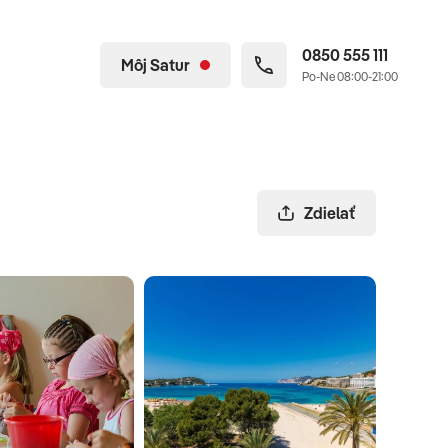
0850 555 111
Môj Satur
Po-Ne 08:00-21:00
Zdielať