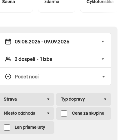
Sauna
zdarma
Cykloturistika
bazé
Strava
Typ dopravy
Miesto odchodu
Cena za skupinu
Len priame lety