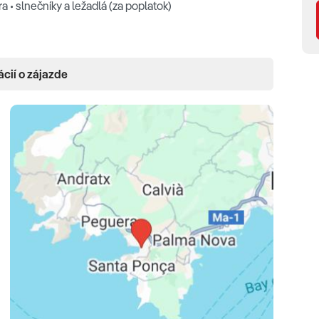
 • slnečníky a ležadlá (za poplatok)
ácií o zájazde
v • LCD TV • telefón • trezor (za poplatok) • minibar •
6-30 m2, pre 2-3 osoby) •
Double Standard
(20 m2, pre
4 m2, pre 2-3 osoby, výhľad na bazén/bočný výhľad na