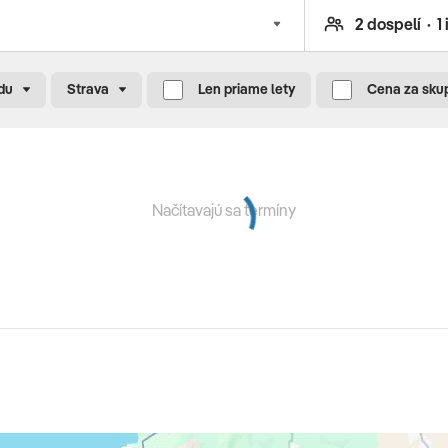
com zariadení (jej výška závisí od kategórie ubytovania,
 komplexné cestovné poistenie - viac informácii
du
Strava
Len priame lety
Cena za sku
Načítavajú sa termíny