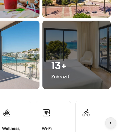
13+
Zobraziť
Wellness,
Wi-Fi
Vonka