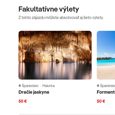
Fakultatívne výlety
Z tohto zájazdu môžete absolvovať aj tieto výlety.
Španielsko · Malorka
Španielsk
Dračie jaskyne
Formento
50 €
50 €