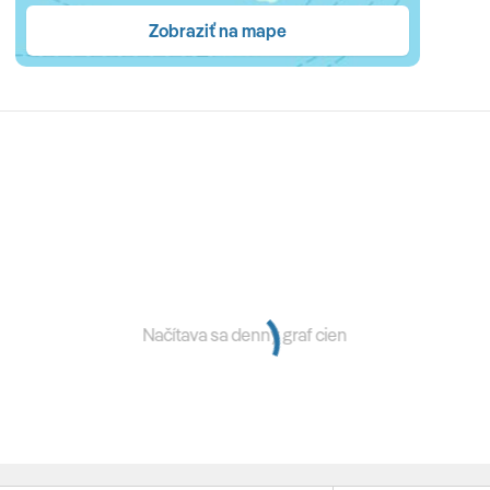
Zobraziť na mape
bar • ukážky varenia • vonkajší bazén • chill out terasa s
tre – sauna, jacuzzi, turecké kúpele, (len pre dospelých)
• hľadanie pokladu • vodné preteky
Načítava sa denný graf cien
 raňajky/polpenzia, poistenie insolventnosti, servisné
platky súvisiace s vykonaním leteckej dopravy a