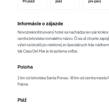
Pri pláži
pláž
pre páry
Informácie o zájazde
Novozrekonštruovaný hotel sa nachádza len pár krokov 
centra letoviska rovnakého názvu. Či sa už chcete zapoj
výlet na bicykli po niektorej zo špeciálnych trás nádhe
tak Casa Del Mar je tá správna voľba.
Poloha
2 km od letoviska Santa Ponsa • 18 km od centra mesta
Palma
Pláž