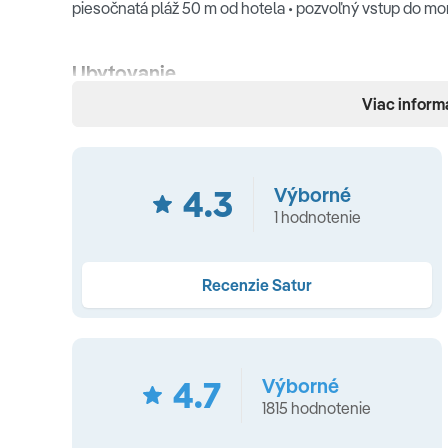
piesočnatá pláž 50 m od hotela • pozvoľný vstup do mora
Ubytovanie
Viac inform
klimatizácia • Wi -Fi (zdarma) • kúpeľňa s WC • sušič vlaso
balkón alebo terasa
4.3
Výborné
Typy izieb
1 hodnotenie
Double Basic
(20 m2, pre 2-3 osoby) •
Tripple Basic
(2
2-3 osoby, výhľad na bazén/ulicu) •
Double Superior
(2
more/výhľad na more)
Recenzie Satur
Stravovanie
4.7
Výborné
raňajky • polpenzia
1815 hodnotenie