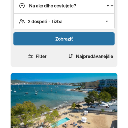
pevnosti lemovanou mohutnými kamennými
stenami. Mesto je živé a príjemné s bohatou
nočnou zábavou ale i množstvom kultúrnych
a historických pamiatok. Tešiť sa môžete na
množstvo rôznych barov, reštaurácií, obchodov
Zobraziť
s rôznymi suvenírmi či na prechádzky úzkymi
uličkami mesta. Odporúčame vám tiež celovečerný
výlet do vysvietenej historickej časti mesta, kde si
Filter
Najpredávanejšie
vychutnáte obhliadku starého mesta, prístavu
a návštevu obchodov. Rušné stredisko plné
zábavy a príjemných piesočnatých pláží, Playa d
´en Bosa, ponúka najmä aktívny, ale i pasívny relax.
Nájdete tu množstvo plážových barov
s posedením, diskotéky či malé obchodíky. Playa d
´en Bosa je ideálnym miestom na vodné športy, od
potápania až po windsurfing. Santa eulália d´es riu
je druhým najväčším mestom ostrova s priateľskou