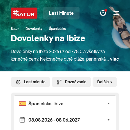
Last Minute
Satur
Dovolenky
Španielsko
Dovolenky na Ibize
Dovolenky na Ibize 2026 už od 778 € a všetky za
konečné ceny. Nekonečne dlhé pláže, panenská
viac
príroda, perfektná zábava a temperamentný nočný
život vám zaručí neopakovateľnú atmosféru
a dokonalé zážitky. Vydajte sa spolu s nami do
Last minute
Poznávanie
Ďalšie
krajiny, ktorá vás chytí za srdce. Ibiza je magnetom
pre milovníkov nočného života a zábavy no
zároveň splní aj predstavy o dlhých prechádzkach
na piesočnatých plážach najmä však od apríla až
do októbra. Čo vidieť a zažiť? Ibiza je najkrajším
mestom ostrova s dominantou stredovekej