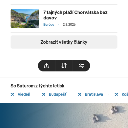
7 tajných pláží Chorvátska bez
davov
Európa
2.8.2026
Zobraziť všetky články
So Saturom z týchto letísk
Viedeň
Budapešť
Bratislava
Koš