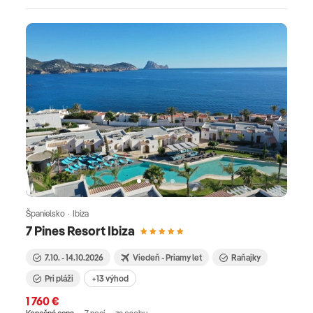
Španielsko · Ibiza
7 Pines Resort Ibiza
7.10. - 14.10.2026
Viedeň - Priamy let
Raňajky
Pri pláži
+13 výhod
1 760 €