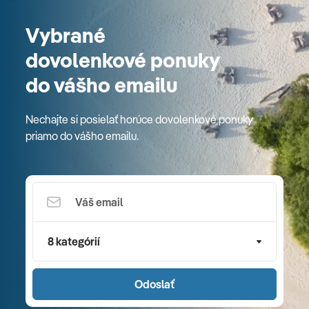
Vybrané
dovolenkové ponuky
do vášho emailu
Nechajte si posielať horúce dovolenkové ponuky
priamo do vášho emailu.
8 kategórií
Odoslať