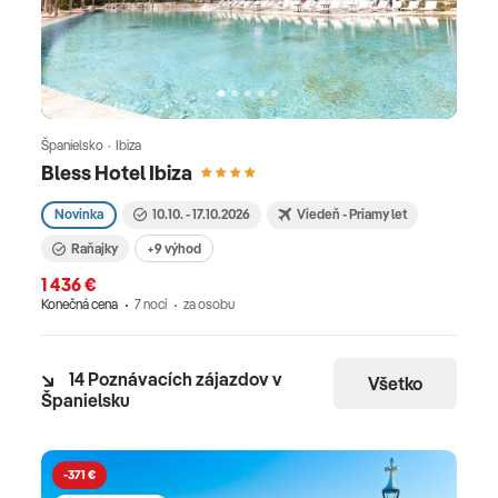
Španielsko · Ibiza
Bless Hotel Ibiza
Novinka
10.10. - 17.10.2026
Viedeň - Priamy let
Raňajky
+9 výhod
1 436 €
Konečná cena
7 nocí
za osobu
14 Poznávacích zájazdov v
Všetko
Španielsku
-371 €
-