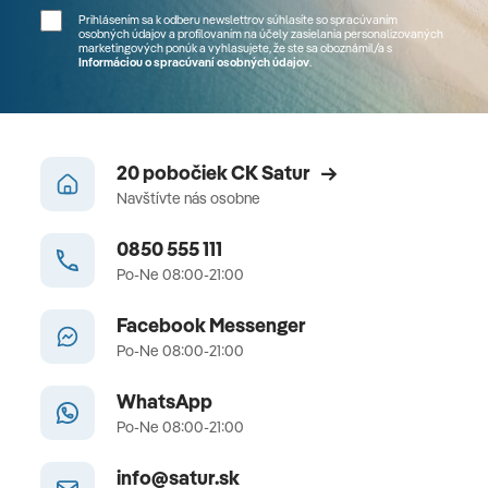
Prihlásením sa k odberu newslettrov súhlasíte so spracúvaním
osobných údajov a profilovaním na účely zasielania personalizovaných
marketingových ponúk a vyhlasujete, že ste sa
oboznámil/a
s
Informáciou o spracúvaní osobných údajov
.
20 pobočiek CK Satur
Navštívte nás osobne
0850 555 111
Po-Ne 08:00-21:00
Facebook Messenger
Po-Ne 08:00-21:00
WhatsApp
Po-Ne 08:00-21:00
info@satur.sk