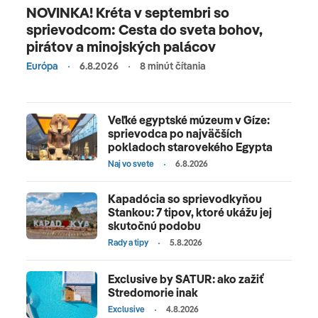
NOVINKA! Kréta v septembri so
sprievodcom: Cesta do sveta bohov,
pirátov a minojských palácov
Európa
6.8.2026
8 minút čítania
Veľké egyptské múzeum v Gíze:
sprievodca po najväčších
pokladoch starovekého Egypta
Naj vo svete
6.8.2026
Kapadócia so sprievodkyňou
Stankou: 7 tipov, ktoré ukážu jej
skutočnú podobu
Rady a tipy
5.8.2026
Exclusive by SATUR: ako zažiť
Stredomorie inak
Exclusive
4.8.2026