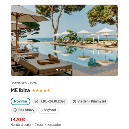
Španielsko · Ibiza
ME Ibiza
Novinka
17.10. - 24.10.2026
Viedeň - Priamy let
Bez stravy
+8 výhod
1 470 €
Konečná cena
7 nocí
za osobu