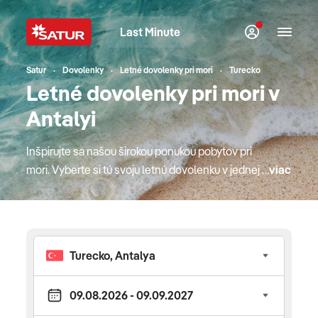
Last Minute
Satur
Dovolenky
Letné dovolenky pri mori
Turecko
Letné dovolenky pri mori v
Antalyi
Inšpirujte sa našou širokou ponukou pobytov pri
mori. Vyberte si tú svoju letnú dovolenku v jednej z
viac
top európskych destinácií. Bude to Cyprus alebo
jeden z gréckych ostrovov, kde si mytológia a
krásne pláže podali ruky? Obľúbené Turecko s
najlepším all inclusive konceptom alebo radšej
krásny podmorský svet Červeného mora v Egypte
či hit minulého leta, "egyptský Karibik" v Marsa
Matrouh? Možno to bude jedinečné a hrdé
Španielsko alebo jedna z krajín, ktorá je k