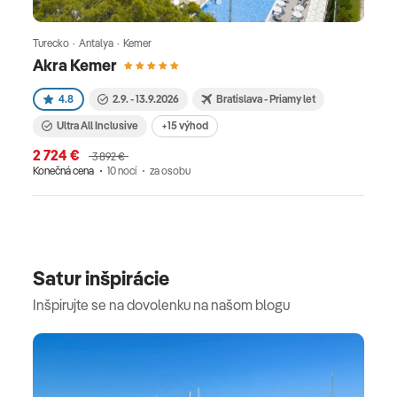
Turecko · Antalya · Kemer
Akra Kemer
4.8
2.9. - 13.9.2026
Bratislava - Priamy let
Ultra All Inclusive
+15 výhod
2 724 €
3 892 €
Konečná cena
10 nocí
za osobu
Satur inšpirácie
Inšpirujte se na dovolenku na našom blogu