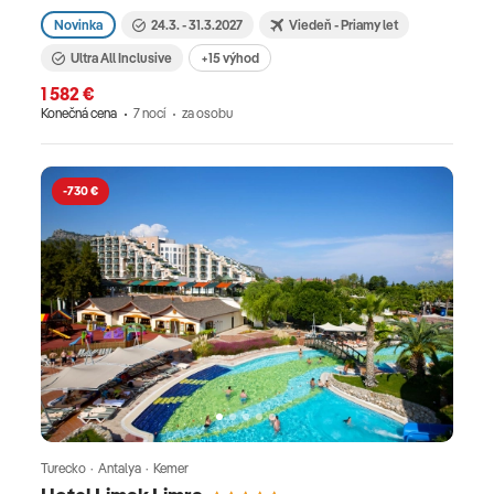
Novinka
24.3. - 31.3.2027
Viedeň - Priamy let
Ultra All Inclusive
+15 výhod
1 582 €
Konečná cena
7 nocí
za osobu
-730 €
Turecko · Antalya · Kemer