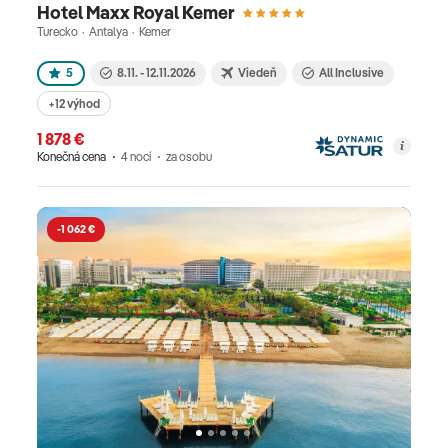
Hotel Maxx Royal Kemer
Turecko · Antalya · Kemer
5
8.11. - 12.11.2026
Viedeň
All Inclusive
+12 výhod
1 878 €
Konečná cena
4 nocí
za osobu
-1 062 €