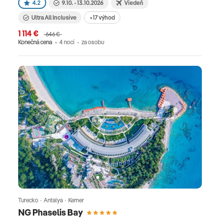
4.2
9.10. - 13.10.2026
Viedeň
Ultra All Inclusive
+17 výhod
1 114 €
646 €
Konečná cena
4 nocí
za osobu
Turecko · Antalya · Kemer
NG Phaselis Bay