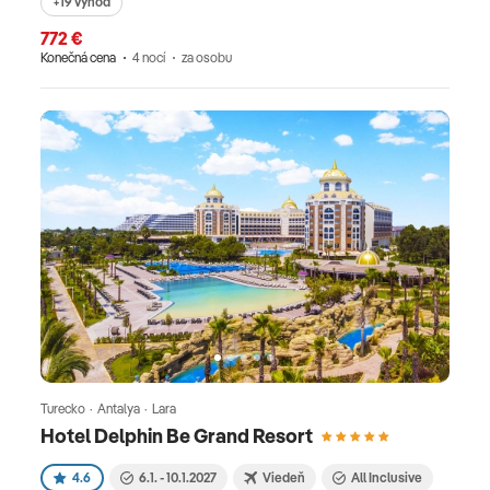
+19 výhod
772 €
Konečná cena
4 nocí
za osobu
Turecko · Antalya · Lara
Hotel Delphin Be Grand Resort
4.6
6.1. - 10.1.2027
Viedeň
All Inclusive