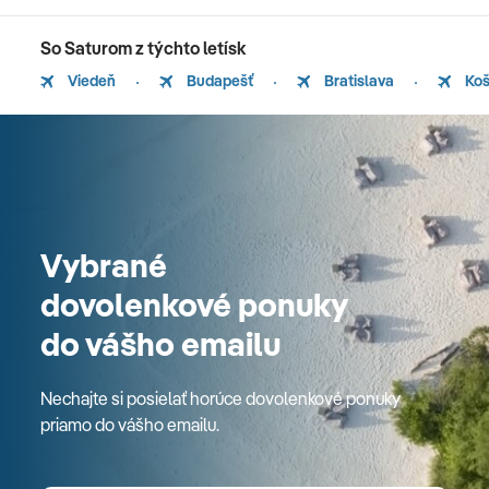
So Saturom z týchto letísk
Viedeň
Budapešť
Bratislava
Koš
Vybrané
dovolenkové ponuky
do vášho emailu
Nechajte si posielať horúce dovolenkové ponuky
priamo do vášho emailu.