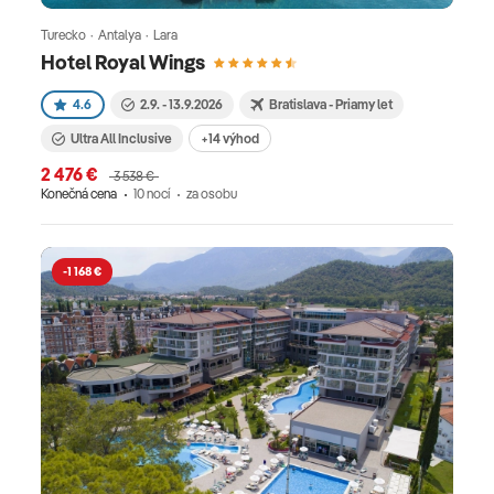
Turecko · Antalya · Lara
Hotel Royal Wings
4.6
2.9. - 13.9.2026
Bratislava - Priamy let
Ultra All Inclusive
+14 výhod
2 476 €
3 538 €
Konečná cena
10 nocí
za osobu
-1 168 €