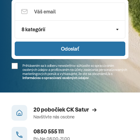
8 kategórií
Odoslať
Prihlásením sa k odberu newslettrov súhlasíte so spracúvaním
osobných údajov a profilovaním na účely zasielania personalizovaných
marketingových ponúk a vyhlasujete, že ste sa
oboznámil/a
s
Informáciou o spracúvaní osobných údajov
.
20 pobočiek CK Satur
Navštívte nás osobne
0850 555 111
Po-Ne 08:00-21:00