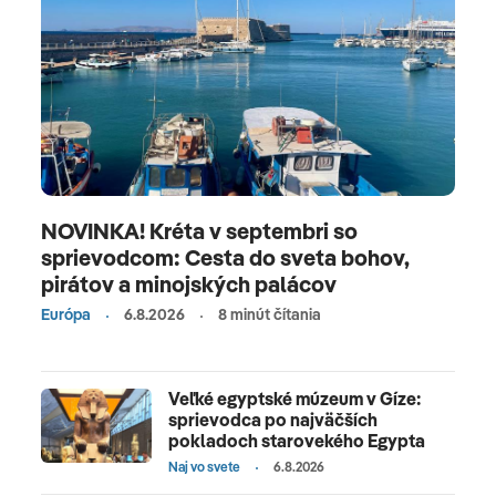
NOVINKA! Kréta v septembri so
sprievodcom: Cesta do sveta bohov,
pirátov a minojských palácov
Európa
6.8.2026
8 minút čítania
Veľké egyptské múzeum v Gíze:
sprievodca po najväčších
pokladoch starovekého Egypta
Naj vo svete
6.8.2026