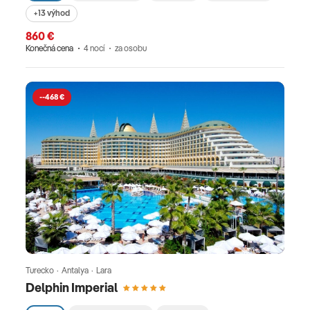
+13 výhod
860 €
Konečná cena
4 nocí
za osobu
--468 €
Turecko · Antalya · Lara
Delphin Imperial