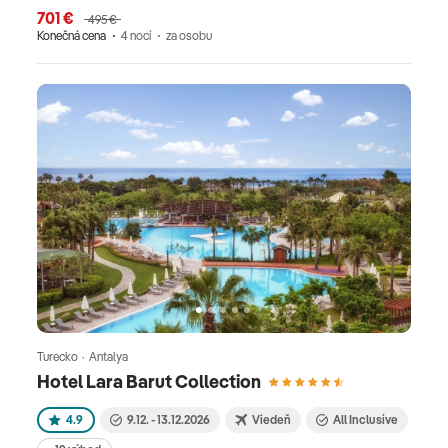
701 €
495 €
Konečná cena
4 nocí
za osobu
Turecko · Antalya
Hotel Lara Barut Collection
4.9
9.12. - 13.12.2026
Viedeň
All Inclusive