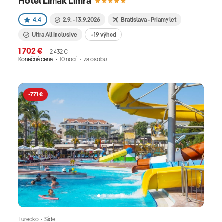
Hotel Limak Limra
4.4
2.9. - 13.9.2026
Bratislava - Priamy let
Ultra All Inclusive
+19 výhod
1 702 €
2 432 €
Konečná cena
10 nocí
za osobu
-771 €
Turecko · Side