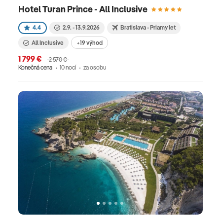
Hotel Turan Prince - All Inclusive
4.4
2.9. - 13.9.2026
Bratislava - Priamy let
All Inclusive
+19 výhod
1 799 €
2 570 €
Konečná cena
10 nocí
za osobu