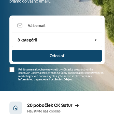
priamo do vášho emailu.
8 kategórií
Odoslať
Prihlásením sa k odberu newslettrov súhlasíte so spracúvaním
osobných údajov a profilovaním na účely zasielania personalizovaných
marketingových ponúk a vyhlasujete, že ste sa
oboznámil/a
s
Informáciou o spracúvaní osobných údajov
.
20 pobočiek CK Satur
Navštívte nás osobne