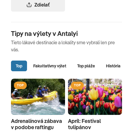
Zdielať
Tipy na výlety v Antalyi
Tieto lákavé destinacie a lokality sme vybrali len pre
vás.
Top
Fakultatívny výlet
Top pláže
História
TOP
TOP
Adrenalínová zábava
Apríl: Festival
v podobe raftingu
tulipánov