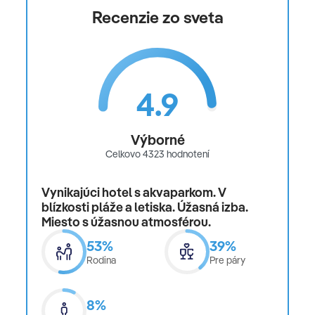
Recenzie zo sveta
pre lety so Satur Dynamic cena zahŕňa leteckú
dopravu, malú príručnú batožinu (musí sa zmestiť pod
sedadlo pred vami, max. rozmer 40x30x20 cm) a iba vo
vybraných termínoch podpalubnú batožinu, ubytovanie
4.9
podľa počtu zvolených nocí, stravovanie podľa typu
kapacity, poistenie insolventnosti, delegáta CK na
telefóne 24/7
Výborné
Celkovo 4323 hodnotení
Celková cena nezahŕňa
Vynikajúci hotel s akvaparkom. V
komplexné cestovné poistenie
blízkosti pláže a letiska. Úžasná izba.
Miesto s úžasnou atmosférou.
Oficiálne hodnotenie
53%
39%
*****
Rodina
Pre páry
8%