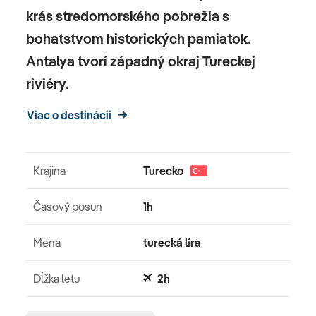
krás stredomorského pobrežia s
bohatstvom historických pamiatok.
Antalya tvorí západný okraj Tureckej
riviéry.
Viac o destinácii
Krajina
Turecko
Časový posun
1h
Mena
turecká líra
Dĺžka letu
2h