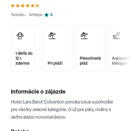
Turecko · Antalya
5
1 dieťa do
12 r.
Piesočnatá
Aquapark,
zdarma
Pri pláži
pláž
tobogan
Informácie o zájazde
Hotel Lara Barut Collcetion ponúka luxus a pohodlie
pre všetky vekové kategórie, či už pre páry, rodiny s
deťmi alebo novomanželov.