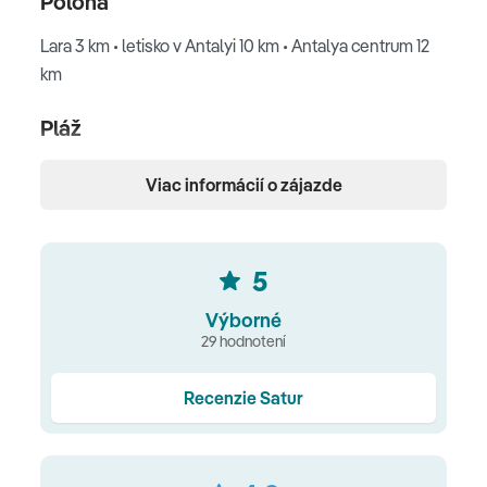
Poloha
Lara 3 km • letisko v Antalyi 10 km • Antalya centrum 12
km
Pláž
široká piesočnatá pláž ocenená Modrou vlajkou •
Viac informácií o zájazde
pozvoľný vstup do mora • mólo • slnečníky, ležadlá,
plážové osušky na pláži a pri bazénoch zdarma •
plážový bar • kabany (za poplatok)
5
Ubytovanie
Výborné
29 hodnotení
klimatizácia • Wi-Fi zdarma • SAT LED TV • kúpeľňa s WC
(vaňa alebo sprchový kút) • sušič na vlasy • žehlička na
Recenzie Satur
vlasy • telefón • trezor • minibar (zdarma, denne
dopĺňaný) • set na prípravu kávy a čaju • kávovar s
kapsulami • župan a papuče • žehlička a žehliaca doska •