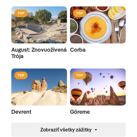
TOP
TOP
August: Znovuoživená
Corba
Trója
TOP
TOP
Devrent
Göreme
Zobraziť všetky zážitky