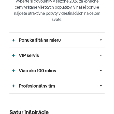
Vyberte si dovolenky v sezóne 2026 za konečné
ceny vrátane všetkých poplatkov. V našej ponuke
nájdete atraktívne pobyty v destináciách na celom
svete.
Ponuka šitá na mieru
VIP servis
Viac ako 100 rokov
Profesionálny tím
Satur inšpirácie