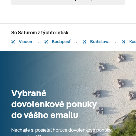
So Saturom z týchto letísk
Viedeň
Budapešť
Bratislava
Koš
Vybrané
dovolenkové ponuky
do vášho emailu
Nechajte si posielať horúce dovolenkové ponuky