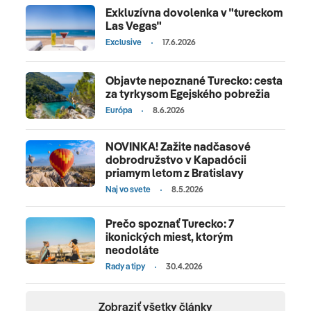
Exkluzívna dovolenka v "tureckom
Las Vegas"
Exclusive
17.6.2026
Objavte nepoznané Turecko: cesta
za tyrkysom Egejského pobrežia
Európa
8.6.2026
NOVINKA! Zažite nadčasové
dobrodružstvo v Kapadócii
priamym letom z Bratislavy
Naj vo svete
8.5.2026
Prečo spoznať Turecko: 7
ikonických miest, ktorým
neodoláte
Rady a tipy
30.4.2026
Zobraziť všetky články