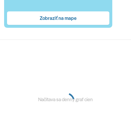
 manželská posteľ s možnosťou prístielky, max
dove, veľká spálňa s manželskou posteľou a izba pre
Zobraziť na mape
 jacuzzi a druhá so sprchou, balkón s výhľadom na
 v hlavnej budove, jedna suita má dve izby a ostatné
a alebo oddelené izby,
veľká spálňa s manželskou
sa, max 5+1)
Načítava sa denný graf cien
(19:00-21:30 h) formou bufetu • neskoré raňajky •
čné snacky • miestne nealkoholické a alkoholické nápoje, v
tnes • sauna • turecké kúpele • boccia