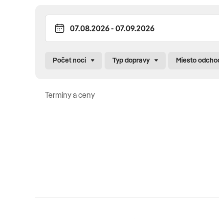
Vybavenie a služby hotela
hotel zrekonštruovaný v roku 2014 • vstupná hala s recepc
poplatok) • bary • Wi-Fi v priestoroch hotela zdarma • in
Počet nocí
Typ dopravy
Miesto odcho
fitnes • sauna • jacuzzi a turecké kúpele (zdarma) • masá
volejbal • boccia • bowling (za poplatok) • biliard a herň
poplatok) • v areáli hotela 2 vonkajšie bazény • aquapar
Termíny a ceny
večerné predstavenia • živá hudba
Pre deti
miniklub (4 – 12 rokov) • juniorklub (12 - 17 rokov) • bazé
animačný program
Reštaurácie