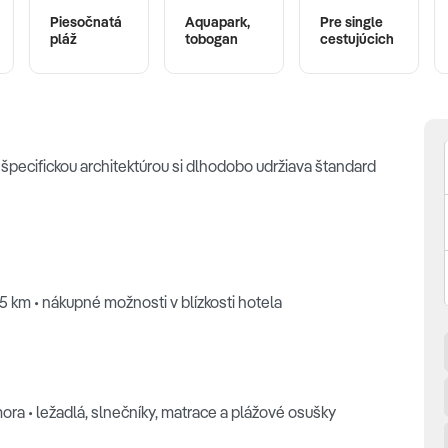
Piesočnatá
Aquapark,
Pre single
pláž
tobogan
cestujúcich
špecifickou architektúrou si dlhodobo udržiava štandard
 15 km • nákupné možnosti v blízkosti hotela
mora • ležadlá, slnečníky, matrace a plážové osušky