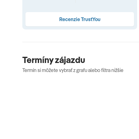
Junior Suite
( 65-85m2, situovaná v hlavnej budove,
3+1)
•
Colonel Suite
( 120m2, situovaná v hlavnej bu
Recenzie TrustYou
deti s dvomi samostatnými lôžkami, jedna kúpeľňa s
more, max 5+1)
• Admiral Suite
( 80-150m2, situovaná
majú tri izby, môžu byť využité ako samostatná suit
posteľou a izba s dvomi samostatnými lôžkami, tera
Termíny zájazdu
Stravovanie
Termín si môžete vybrať z grafu alebo filtra nižšie
Ultra all inclusive.
Ultra All Inclusive
raňajky (08:00-11:30 h), obedy (12:30-14:30 h) a večere 
popoludní snacky • káva • čaj • koláče • zmrzlina • polno
niektorom bare 24 h • šport a relax: 4 tenisové kurty • fi