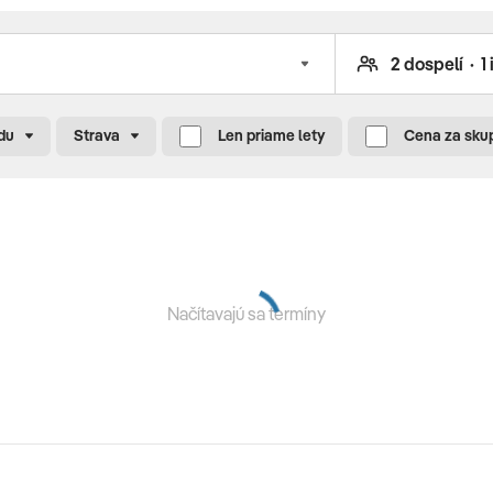
iou • hlavná reštaurácia • 4 a la carte reštaurácie (za
ternetový kútik (za poplatok) • disco • vnútorný bazén •
du
Strava
Len priame lety
Cena za sku
že, služby wellness centra (za poplatok) • basketbal •
a (za poplatok) • profesionálne futbalové ihrisko (za
k so šmýkačkami • 4 tenisové kurty • animácie počas dňa a
Načítavajú sa termíny
n • šmýkačky • ihrisko • detské menu • minidisco • bohatý