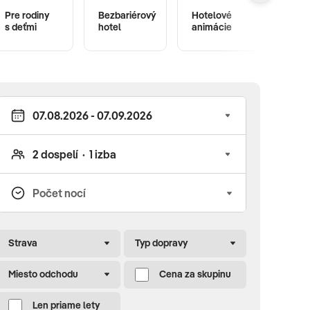
Pre rodiny
Bezbariérový
Hotelové
s deťmi
hotel
animácie
Fitne
Strava
Typ dopravy
Miesto odchodu
Cena za skupinu
Len priame lety