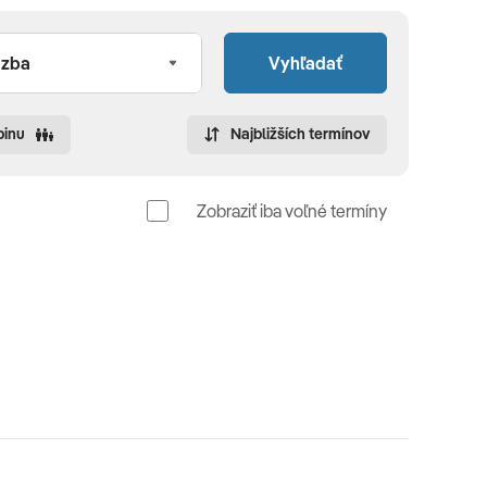
Vyhľadať
pinu
Najbližších termínov
Zobraziť iba voľné termíny