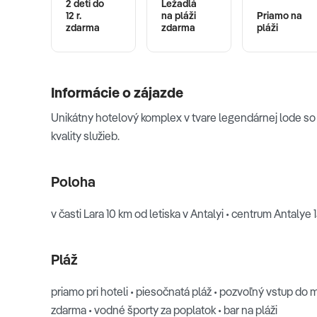
2 deti do
Ležadlá
12 r.
na pláži
Priamo na
zdarma
zdarma
pláži
Informácie o zájazde
Unikátny hotelový komplex v tvare legendárnej lode so 
kvality služieb.
Poloha
v časti Lara 10 km od letiska v Antalyi • centrum Antalye
Pláž
priamo pri hoteli • piesočnatá pláž • pozvoľný vstup do 
zdarma • vodné športy za poplatok • bar na pláži