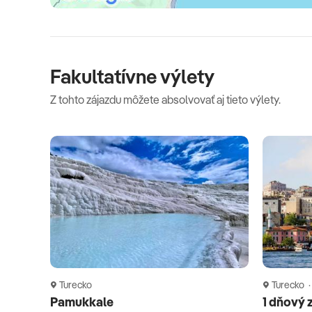
Celková cena nezahŕňa
Fakultatívne výlety
Komplexné cestovné poistenie - viac informácií v CK.
Z tohto zájazdu môžete absolvovať aj tieto výlety.
Oficiálne hodnotenie
*****
Turecko
Turecko ·
Pamukkale
1 dňový 