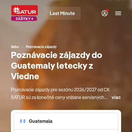
Last Minute
Satur
Poznávacie zájazdy
Poznávacie zájazdy do
Guatemaly letecky z
Viedne
Poznávacie zájazdy pre sezónu 2026/2027 od CK
SATUR sú za konečné ceny vrátane servisných
viac
poplatkov. Okrem štandardných služieb ako sú
ubytovanie, sprievodca či doprava sú v cene
zarátané aj výhody ako skupinové transfery na
letiská k odletom a príletom, miestne letiskové