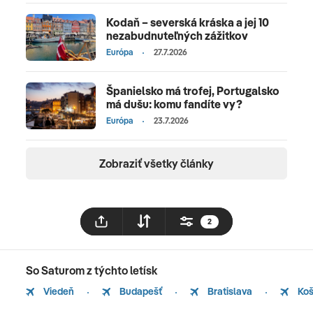
Kodaň – severská kráska a jej 10
nezabudnuteľných zážitkov
Európa
27.7.2026
Španielsko má trofej, Portugalsko
má dušu: komu fandíte vy?
Európa
23.7.2026
Zobraziť všetky články
2
So Saturom z týchto letísk
Viedeň
Budapešť
Bratislava
Koš