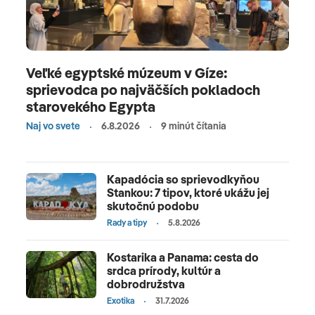
Veľké egyptské múzeum v Gíze:
sprievodca po najväčších pokladoch
starovekého Egypta
Naj vo svete
6.8.2026
9 minút čítania
Kapadócia so sprievodkyňou
Stankou: 7 tipov, ktoré ukážu jej
skutočnú podobu
Rady a tipy
5.8.2026
Kostarika a Panama: cesta do
srdca prírody, kultúr a
dobrodružstva
Exotika
31.7.2026