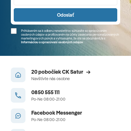
Odoslať
Prihlásením sa k odberu newslettrov súhlasíte so spracúvaním
osobných údajov a profilovaním na účely zasielania personalizovaných
marketingových ponúk a vyhlasujete, že ste sa
oboznámil/a
s
Informáciou o spracúvaní osobných údajov
.
20 pobočiek CK Satur
Navštívte nás osobne
0850 555 111
Po-Ne 08:00-21:00
Facebook Messenger
Po-Ne 08:00-21:00