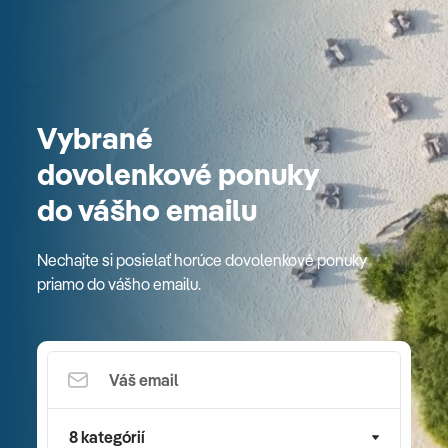
Vybrané
dovolenkové ponuky
do vášho emailu
Nechajte si posielať horúce dovolenkové ponuky
priamo do vášho emailu.
8 kategórií