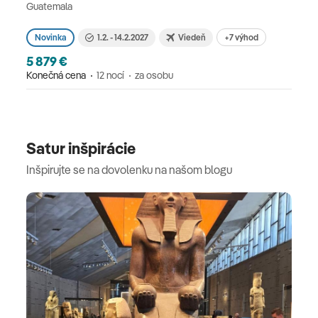
Guatemala
+7 výhod
Novinka
1.2. - 14.2.2027
Viedeň
5 879 €
Konečná cena
12 nocí
za osobu
Satur inšpirácie
Inšpirujte se na dovolenku na našom blogu