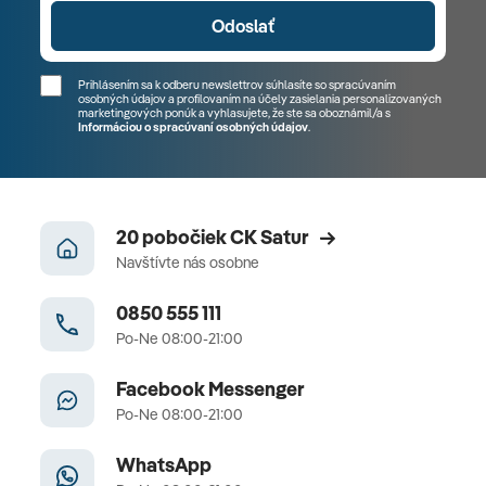
Odoslať
Prihlásením sa k odberu newslettrov súhlasíte so spracúvaním
osobných údajov a profilovaním na účely zasielania personalizovaných
marketingových ponúk a vyhlasujete, že ste sa
oboznámil/a
s
Informáciou o spracúvaní osobných údajov
.
20 pobočiek CK Satur
Navštívte nás osobne
0850 555 111
Po-Ne 08:00-21:00
Facebook Messenger
Po-Ne 08:00-21:00
WhatsApp