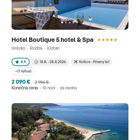
Hotel Boutique 5 hotel & Spa
Grécko
Rodos
Kiotari
4.9
18.8. - 28.8.2026
Košice - Priamy let
+17 výhod
2 090 €
2 986 €
Konečná cena
10 nocí
za osobu