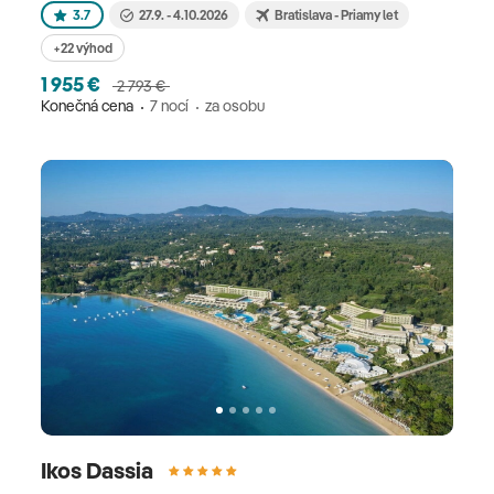
3.7
27.9. - 4.10.2026
Bratislava - Priamy let
+22 výhod
1 955 €
2 793 €
Konečná cena
7 nocí
za osobu
Ikos Dassia