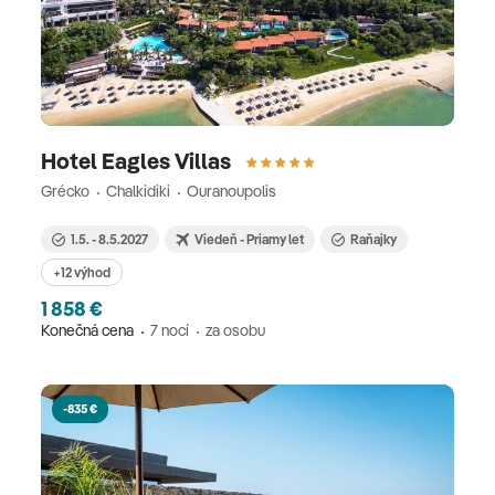
Hotel Eagles Villas
Grécko
Chalkidiki
Ouranoupolis
1.5. - 8.5.2027
Viedeň - Priamy let
Raňajky
+12 výhod
1 858 €
Konečná cena
7 nocí
za osobu
-835 €