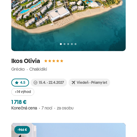
Ikos Olivia
Grécko
Chalkidiki
4.5
15.4. - 22.4.2027
Viedeň - Priamy let
+14 výhod
1 718 €
Konečná cena
7 nocí
za osobu
-966 €