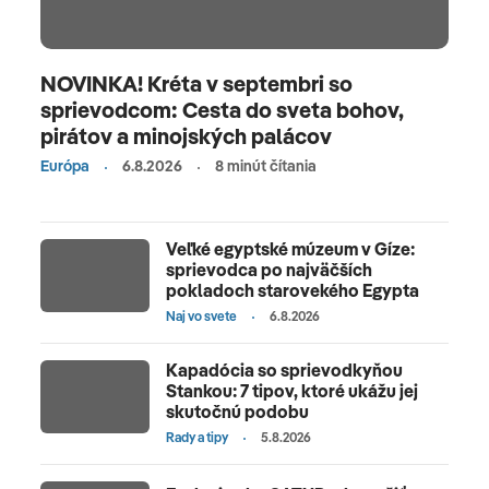
NOVINKA! Kréta v septembri so
sprievodcom: Cesta do sveta bohov,
pirátov a minojských palácov
Európa
6.8.2026
8 minút čítania
Veľké egyptské múzeum v Gíze:
sprievodca po najväčších
pokladoch starovekého Egypta
Naj vo svete
6.8.2026
Kapadócia so sprievodkyňou
Stankou: 7 tipov, ktoré ukážu jej
skutočnú podobu
Rady a tipy
5.8.2026