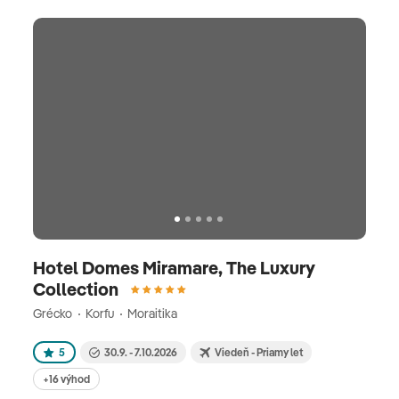
Hotel Domes Miramare, The Luxury
Collection
Grécko
Korfu
Moraitika
5
30.9. - 7.10.2026
Viedeň - Priamy let
+16 výhod