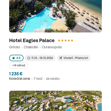
Hotel Eagles Palace
Grécko
Chalkidiki
Ouranoupolis
4.5
11.10. - 18.10.2026
Viedeň - Priamy let
+14 výhod
1 235 €
Konečná cena
7 nocí
za osobu