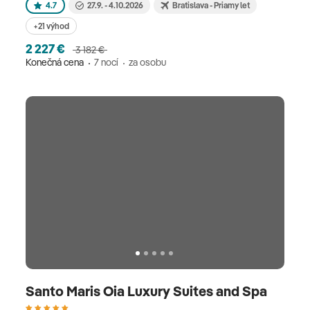
4.7
27.9. - 4.10.2026
Bratislava - Priamy let
+21 výhod
2 227 €
3 182 €
Konečná cena
7 nocí
za osobu
Santo Maris Oia Luxury Suites and Spa