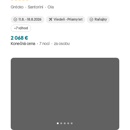
Grécko
Santorini
Oia
11.8. - 18.8.2026
Viedeň - Priamy let
Raňajky
+7 výhod
2 068 €
Konečná cena
7 nocí
za osobu