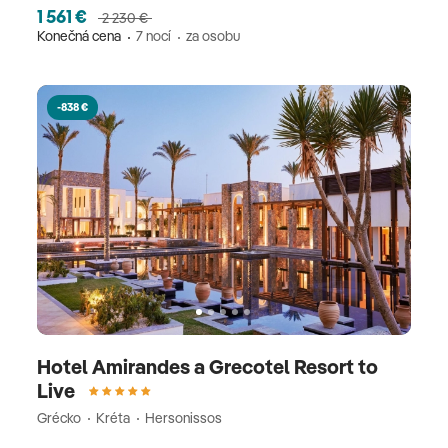
1 561 €
2 230 €
Konečná cena
7 nocí
za osobu
-838 €
Hotel Amirandes a Grecotel Resort to
Live
Grécko
Kréta
Hersonissos