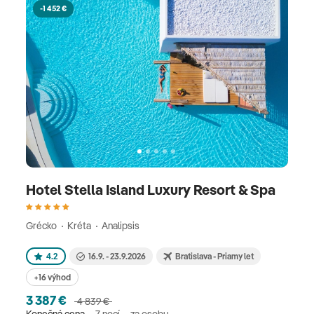
-1 452 €
Hotel Stella Island Luxury Resort & Spa
Grécko
Kréta
Analipsis
4.2
16.9. - 23.9.2026
Bratislava - Priamy let
+16 výhod
3 387 €
4 839 €