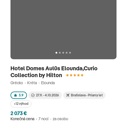
Hotel Domes Aulūs Elounda,Curio
Collection by Hilton
Grécko
Kréta
Elounda
3.9
27.9. - 4.10.2026
Bratislava - Priamy let
+12 výhod
2 073 €
Konečná cena
7 nocí
za osobu