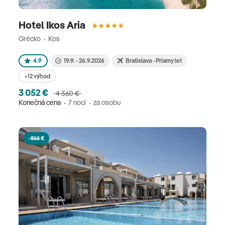
Hotel Ikos Aria
Grécko
Kos
4.9
19.9. - 26.9.2026
Bratislava - Priamy let
+12 výhod
3 052 €
4 360 €
Konečná cena
7 nocí
za osobu
-866 €