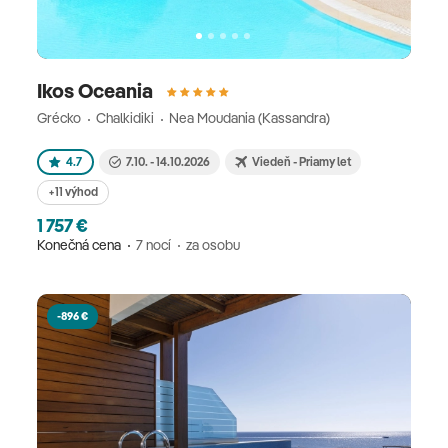
Ikos Oceania
Grécko
Chalkidiki
Nea Moudania (Kassandra)
4.7
7.10. - 14.10.2026
Viedeň - Priamy let
+11 výhod
1 757 €
Konečná cena
7 nocí
za osobu
-896 €