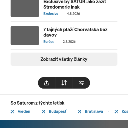
Exclusive by SATUR: ako zažiť
Stredomorie inak
Exclusive
4.8.2026
7 tajných pláží Chorvátska bez
davov
Európa
2.8.2026
Zobraziť všetky články
So Saturom z týchto letísk
Viedeň
Budapešť
Bratislava
Koš