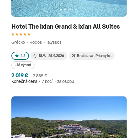
Hotel The Ixian Grand & Ixian All Suites
Grécko
Rodos
Ialyssos
4.2
18.9. - 25.9.2026
Bratislava - Priamy let
+16 výhod
2 019 €
2 885 €
Konečná cena
7 nocí
za osobu