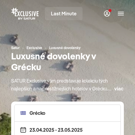
Last Minute
Satur
Exclusive
Luxusné dovolenky
Luxusné dovolenky v
Grécku
SATUR Exclusive vám predstavuje kolekciu tých
najlepších a najprestížnejších hotelov v Grécku.
viac
Ich výnimočnosť je deklarovaná svetovými
oceneniami v oblasti hotelierstva, preslávenými
gurmánskymi reštauráciami a bohatou ponukou
starostlivosti o telo, diskrétnosťou. Cestujte so
SATUR Exclusive na exkluzívnu dovolenku do