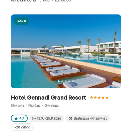
Konečná cena
7 nocí
za osobu
-669 €
Hotel Gennadi Grand Resort
Grécko
Rodos
Gennadi
4.7
18.9. - 25.9.2026
Bratislava - Priamy let
+20 výhod