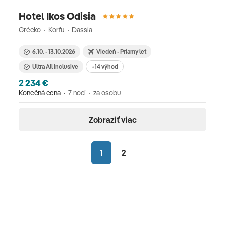
Hotel Ikos Odisia
Grécko
Korfu
Dassia
6.10. - 13.10.2026
Viedeň - Priamy let
Ultra All Inclusive
+14 výhod
2 234 €
Konečná cena
7 nocí
za osobu
Zobraziť viac
1
2