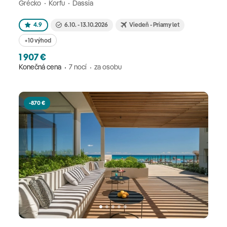
Grécko
Korfu
Dassia
4.9
6.10. - 13.10.2026
Viedeň - Priamy let
+10 výhod
1 907 €
Konečná cena
7 nocí
za osobu
-870 €