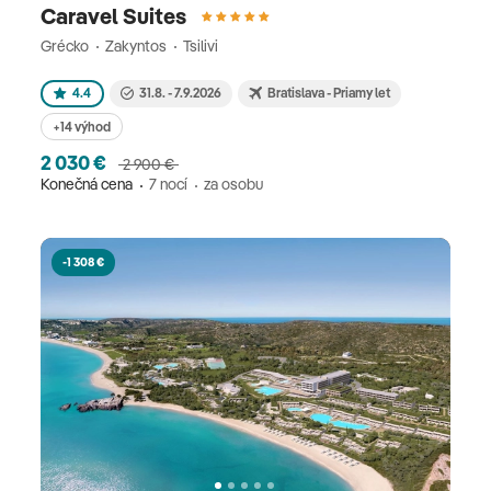
Caravel Suites
Grécko
Zakyntos
Tsilivi
4.4
31.8. - 7.9.2026
Bratislava - Priamy let
+14 výhod
2 030 €
2 900 €
Konečná cena
7 nocí
za osobu
-1 308 €