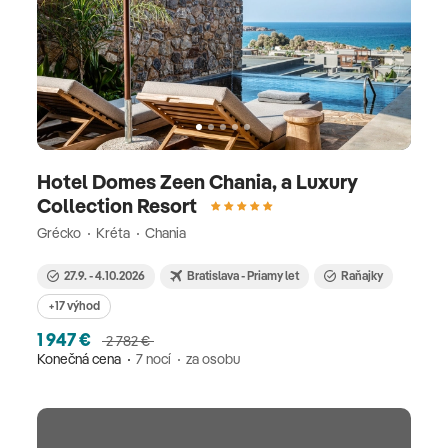
Hotel Domes Zeen Chania, a Luxury
Collection Resort
Grécko
Kréta
Chania
27.9. - 4.10.2026
Bratislava - Priamy let
Raňajky
+17 výhod
1 947 €
2 782 €
Konečná cena
7 nocí
za osobu