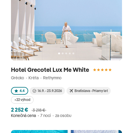
Hotel Grecotel Lux Me White
Grécko
Kréta
Rethymno
4.4
16.9. - 23.9.2026
Bratislava - Priamy let
+22 výhod
2 252 €
3 218 €
Konečná cena
7 nocí
za osobu